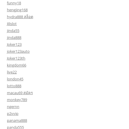
funny18
hengjing168
hydra888 สล็อต
Jilislot
jinda55
jinda888
Joker123
joker123auto
Joker123th
kingdom66
live22
london45
lotto888
macau69 สมัคร
monkey789
ngernn
p2vvip
panama888
panda555