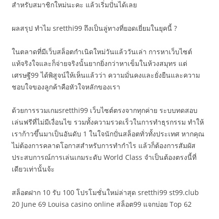
สำหรับสมาชิกใหม่นะคะ แล้วเริ่มปั่นได้เลย
ผลสรุป ทำไม sretthi99 ถึงเป็นลู่ทางที่ยอดเยี่ยมในยุคนี้ ?
ในตลาดที่มีเว็บสล็อตกำเนิดใหม่วันแล้ววันเล่า การหาเว็บไซต์
แท้จริงใจและก็จ่ายจริงนั้นยากยิ่งกว่าหาเข็มในห้วงสมุทร แต่
เศรษฐี99 ได้พิสูจน์ให้เห็นแล้วว่า ความมั่นคงและยั่งยืนและความ
ชอบใจของลูกค้าคือหัวใจหลักของเรา
ด้วยการรวมเกมsretthi99 เว็บไซต์ตรงจากทุกค่าย ระบบทดสอบ
เล่นฟรีที่ไม่มีเงื่อนไข รวมทั้งความรวดเร็วในการทำธุรกรรม ทำให้
เราก้าวขึ้นมาเป็นอันดับ 1 ในใจนักปั่นสล็อตทั่วทั้งประเทศ หากคุณ
ไม่ต้องการคลาดโอกาสสำหรับการทำกำไร แล้วก็ต้องการสัมผัส
ประสบการณ์การเล่นเกมระดับ World Class จำเป็นต้องตรงนี้ที่
เดียวเท่านั้นจ้ะ
สล็อตฝาก 10 รับ 100 โปรโมชั่นใหม่ล่าสุด sretthi99 st99.club
20 June 69 Louisa casino online สล็อต99 แจกบ่อย Top 62