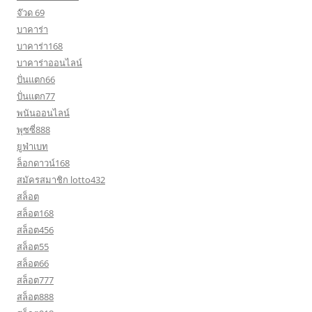
จ๊วด 69
บาคาร่า
บาคาร่า168
บาคาร่าออนไลน์
ปั่นแตก66
ปั่นแตก77
พนันออนไลน์
พุซซี่888
ยูฟ่าเบท
ล็อกดาวน์168
สมัครสมาชิก lotto432
สล็อต
สล็อต168
สล็อต456
สล็อต55
สล็อต66
สล็อต777
สล็อต888