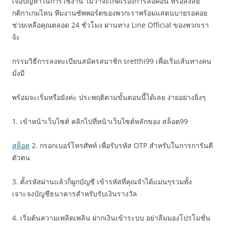
เจอปัญหาในการใช้งาน ไม่ว่าจะเกิดเรื่องการล็อคอิน หรือสงสัย
กติกาเกมไหน ทีมงานซัพพอร์ตของพวกเราพร้อมแสตนบายรอคอย
ช่วยเหลือคุณตลอด 24 ชั่วโมง ผ่านทาง Line Official ของพวกเรา
จ้ะ
กรรมวิธีการลงทะเบียนสมัครสมาชิก sretthi99 เพื่อเริ่มเส้นทางคน
มั่งมี
พร้อมจะเริ่มหรือยังค่ะ ประพฤติตามขั้นตอนนี้ได้เลย ง่ายอย่างยิ่งๆ
1. เข้าหน้าเว็บไซต์ คลิกไปที่หน้าเว็บไซต์หลักของ สล็อต99
สล็อต
2. กรอกเบอร์โทรศัพท์ เพื่อรับรหัส OTP สำหรับในการการันตี
ตัวตน
3. ตั้งรหัสผ่านแล้วก็ผูกบัญชี เข้ารหัสที่คุณจำได้แม่นๆรวมทั้ง
เจาะจงบัญชีธนาคารสำหรับรับเงินรางวัล
4. เริ่มต้นความเพลิดเพลิน ฝากเงินเข้าระบบ อย่าลืมมองโปรโมชั่น