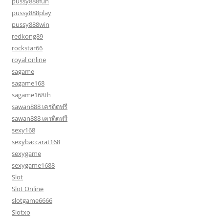
pussy888fun
pussy888play
pussy888win
redkong89
rockstar66
royal online
sagame
sagame168
sagame168th
sawan888 เครดิตฟรี
sawan888 เครดิตฟรี
sexy168
sexybaccarat168
sexygame
sexygame1688
Slot
Slot Online
slotgame6666
Slotxo