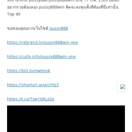
อยากรวยต้องลอง pussy888win คิดจะลงทุนทั้งทีต้องที่นี่เท่านั้น
Top 49
ขอขอบคุณมากเว็ปไซต์
pussy888
https://rebrand.ly/pussy888win-one
https://cutly.info/pussy888win-one
https://bitt.to/nwtmsk
https://shorturl.asia/zYt63
https://t.co/Tvw16RLx5p