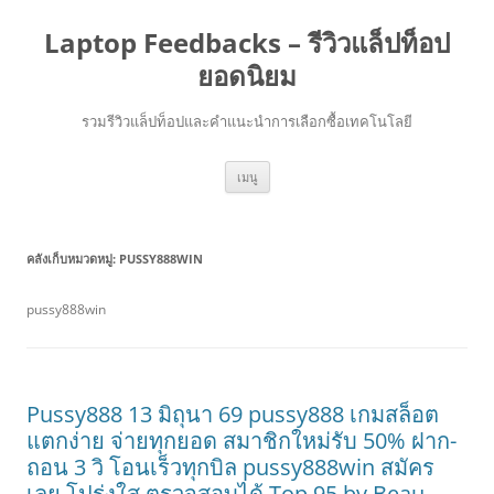
Laptop Feedbacks – รีวิวแล็ปท็อป
ยอดนิยม
รวมรีวิวแล็ปท็อปและคำแนะนำการเลือกซื้อเทคโนโลยี
ข้าม
เมนู
ไป
ยัง
เนื้อหา
คลังเก็บหมวดหมู่:
PUSSY888WIN
pussy888win
Pussy888 13 มิถุนา 69 pussy888 เกมสล็อต
แตกง่าย จ่ายทุกยอด สมาชิกใหม่รับ 50% ฝาก-
ถอน 3 วิ โอนเร็วทุกบิล pussy888win สมัคร
เลย โปร่งใส ตรวจสอบได้ Top 95 by Beau