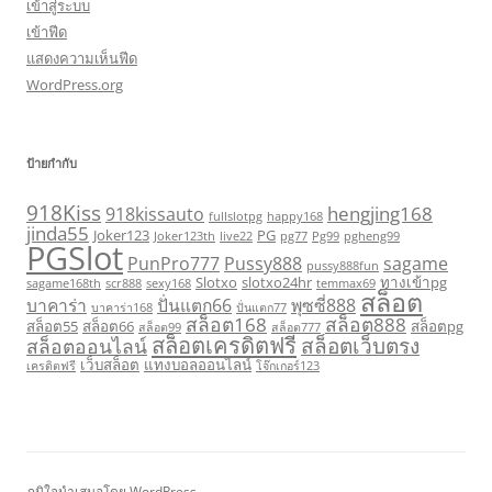
เข้าสู่ระบบ
เข้าฟีด
แสดงความเห็นฟีด
WordPress.org
ป้ายกำกับ
918Kiss
hengjing168
918kissauto
fullslotpg
happy168
jinda55
Joker123
PG
Joker123th
live22
pg77
Pg99
pgheng99
PGSlot
PunPro777
Pussy888
sagame
pussy888fun
Slotxo
slotxo24hr
ทางเข้าpg
sagame168th
scr888
sexy168
temmax69
สล็อต
บาคาร่า
ปั่นแตก66
พุซซี่888
บาคาร่า168
ปั่นแตก77
สล็อต168
สล็อต888
สล็อต55
สล็อต66
สล็อตpg
สล็อต99
สล็อต777
สล็อตเครดิตฟรี
สล็อตเว็บตรง
สล็อตออนไลน์
เว็บสล็อต
แทงบอลออนไลน์
เครดิตฟรี
โจ๊กเกอร์123
ภูมิใจนำเสนอโดย WordPress