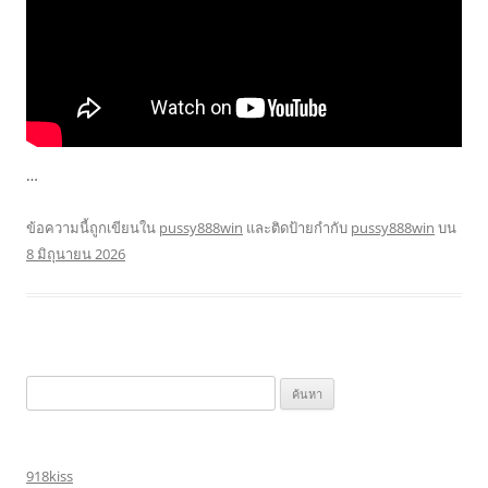
…
ข้อความนี้ถูกเขียนใน
pussy888win
และติดป้ายกำกับ
pussy888win
บน
8 มิถุนายน 2026
ค้นหา
สำหรับ:
918kiss