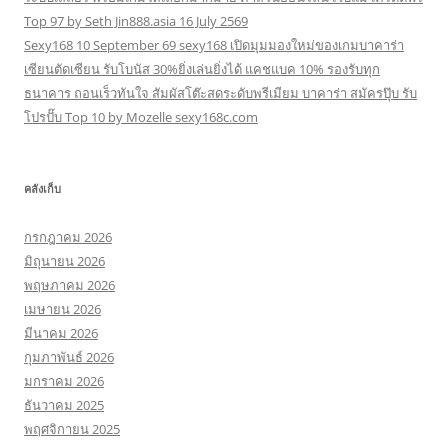
Top 97 by Seth Jin888.asia 16 July 2569
Sexy168 10 September 69 sexy168 เปิดมุมมองใหม่ของเกมบาคาร่า
เซียนตัดเซียน รับโบนัส 30%ยิ่งเล่นยิ่งได้ แคชแบค 10% รองรับทุก
ธนาคาร ถอนเร็วทันใจ สัมผัสโต๊ะสดระดับพรีเมียม บาคาร่า สมัครปุ๊บ รับ
โปรปั๊บ Top 10 by Mozelle sexy168c.com
คลังเก็บ
กรกฎาคม 2026
มิถุนายน 2026
พฤษภาคม 2026
เมษายน 2026
มีนาคม 2026
กุมภาพันธ์ 2026
มกราคม 2026
ธันวาคม 2025
พฤศจิกายน 2025