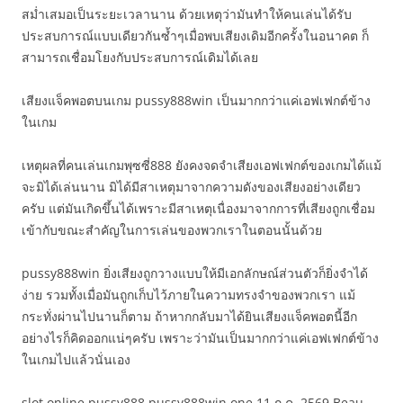
สม่ำเสมอเป็นระยะเวลานาน ด้วยเหตุว่ามันทำให้คนเล่นได้รับ
ประสบการณ์แบบเดียวกันซ้ำๆเมื่อพบเสียงเดิมอีกครั้งในอนาคต ก็
สามารถเชื่อมโยงกับประสบการณ์เดิมได้เลย
เสียงแจ็คพอตบนเกม pussy888win เป็นมากกว่าแค่เอฟเฟกต์ข้าง
ในเกม
เหตุผลที่คนเล่นเกมพุซซี่888 ยังคงจดจำเสียงเอฟเฟกต์ของเกมได้แม้
จะมิได้เล่นนาน มิได้มีสาเหตุมาจากความดังของเสียงอย่างเดียว
ครับ แต่มันเกิดขึ้นได้เพราะมีสาเหตุเนื่องมาจากการที่เสียงถูกเชื่อม
เข้ากับขณะสำคัญในการเล่นของพวกเราในตอนนั้นด้วย
pussy888win ยิ่งเสียงถูกวางแบบให้มีเอกลักษณ์ส่วนตัวก็ยิ่งจำได้
ง่าย รวมทั้งเมื่อมันถูกเก็บไว้ภายในความทรงจำของพวกเรา แม้
กระทั่งผ่านไปนานก็ตาม ถ้าหากกลับมาได้ยินเสียงแจ็คพอตนี้อีก
อย่างไรก็คิดออกแน่ๆครับ เพราะว่ามันเป็นมากกว่าแค่เอฟเฟกต์ข้าง
ในเกมไปแล้วนั่นเอง
slot online pussy888 pussy888win.one 11 ก.ค. 2569 Beau