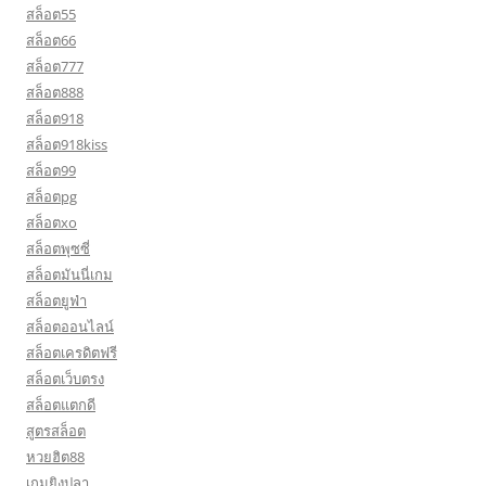
สล็อต55
สล็อต66
สล็อต777
สล็อต888
สล็อต918
สล็อต918kiss
สล็อต99
สล็อตpg
สล็อตxo
สล็อตพุซซี่
สล็อตมันนี่เกม
สล็อตยูฟ่า
สล็อตออนไลน์
สล็อตเครดิตฟรี
สล็อตเว็บตรง
สล็อตแตกดี
สูตรสล็อต
หวยฮิต88
เกมยิงปลา