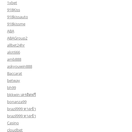
1xbet
918Kiss
918kissauto
918kissme
ABA
ABAGroup2
allbet24hr
alot666
amb888
askyouwin888
Baccarat
betway
bh99
bkkwin เครดิตฟรี
bonanza99
brazil999 ทางเข้า
brazil999 ทางเข้า
Casino
cloudbet