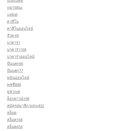
ufasnake
vip168sa
yaibet
คาสิโน
คาสิโนออนไลน์
จ๊วด 69
บาคาร่า
บาคาร่า168
บาคาร่าออนไลน์
ปั่นแตก66
ปั่นแตก77
พนันออนไลน์
พุซซี่888
ยูฟ่าเบท
ล็อกดาวน์168
สมัครสมาชิก lotto432
สล็อต
สล็อต168
สล็อต456