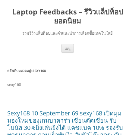
Laptop Feedbacks – รีวิวแล็ปท็อป
ยอดนิยม
รวมรีวิวแล็ปท็อปและคำแนะนำการเลือกซื้อเทคโนโลยี
ข้าม
เมนู
ไป
ยัง
เนื้อหา
คลังเก็บหมวดหมู่:
SEXY168
sexy168
Sexy168 10 September 69 sexy168 เปิดมุม
มองใหม่ของเกมบาคาร่า เซียนตัดเซียน รับ
โบนัส 30%ยิ่งเล่นยิ่งได้ แคชแบค 10% รองรับ
ทุกธนาคาร ถอนเร็วทันใจ สัมผัสโต๊ะสดระดับ