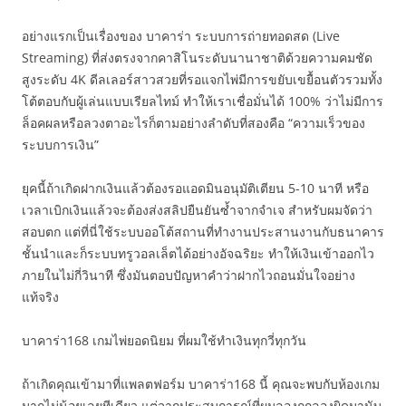
อย่างแรกเป็นเรื่องของ บาคาร่า ระบบการถ่ายทอดสด (Live
Streaming) ที่ส่งตรงจากคาสิโนระดับนานาชาติด้วยความคมชัด
สูงระดับ 4K ดีลเลอร์สาวสวยที่รอแจกไพ่มีการขยับเขยื้อนตัวรวมทั้ง
โต้ตอบกับผู้เล่นแบบเรียลไทม์ ทำให้เราเชื่อมั่นได้ 100% ว่าไม่มีการ
ล็อคผลหรือลวงตาอะไรก็ตามอย่างลำดับที่สองคือ “ความเร็วของ
ระบบการเงิน”
ยุคนี้ถ้าเกิดฝากเงินแล้วต้องรอแอดมินอนุมัติเตียน 5-10 นาที หรือ
เวลาเบิกเงินแล้วจะต้องส่งสลิปยืนยันซ้ำจากจำเจ สำหรับผมจัดว่า
สอบตก แต่ที่นี่ใช้ระบบออโต้สถานที่ทำงานประสานงานกับธนาคาร
ชั้นนำและก็ระบบทรูวอลเล็ตได้อย่างอัจฉริยะ ทำให้เงินเข้าออกไว
ภายในไม่กี่วินาที ซึ่งมันตอบปัญหาคำว่าฝากไวถอนมั่นใจอย่าง
แท้จริง
บาคาร่า168 เกมไพ่ยอดนิยม ที่ผมใช้ทำเงินทุกวี่ทุกวัน
ถ้าเกิดคุณเข้ามาที่แพลตฟอร์ม บาคาร่า168 นี้ คุณจะพบกับห้องเกม
มากไม่น้อยเลยทีเดียว แต่จากประสบการณ์ที่ผมลองถูกลองผิดมานับ