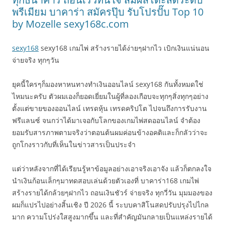
พรีเมียม บาคาร่า สมัครปุ๊บ รับโปรปั๊บ Top 10
by Mozelle sexy168c.com
sexy168
sexy168 เกมไพ่ สร้างรายได้ง่ายๆฝากไว เบิกเงินแน่นอน
จ่ายจริง ทุกๆวัน
ยุคนี้ใครๆก็มองหาหนทางทำเงินออนไลน์ sexy168 กันทั้งหมดใช่
ไหมนะครับ ตัวผมเองก็ยอดเยี่ยมในผู้ที่ลองเกือบจะทุกๆสิ่งทุกๆอย่าง
ตั้งแต่ขายของออนไลน์ เทรดหุ้น เทรดคริปโต ไปจนถึงการรับงาน
ฟรีแลนซ์ จนกว่าได้มาเจอกับโลกของเกมไพ่สดออนไลน์ จำต้อง
ยอมรับสารภาพตามจริงว่าตอนต้นผมค่อนข้างอคติและก็กลัวว่าจะ
ถูกโกงราวกับที่เห็นในข่าวสารเป็นประจำ
แต่ว่าหลังจากที่ได้เรียนรู้หาข้อมูลอย่างเอาจริงเอาจัง แล้วก็ตกลงใจ
นำเงินก้อนเล็กๆมาทดสอบเล่นด้วยตัวเองที่ บาคาร่า168 เกมไพ่
สร้างรายได้กล้วยๆฝากไว ถอนเงินชัวร์ จ่ายจริง ทุกวี่วัน มุมมองของ
ผมก็แปรไปอย่างสิ้นเชิง ปี 2026 นี้ ระบบคาสิโนสดปรับปรุงไปไกล
มาก ความโปร่งใสสูงมากขึ้น และที่สำคัญมันกลายเป็นแหล่งรายได้