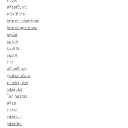
slotxo
สล็อตเว็บตรง
หนังโป๊ไทย
https://1xbetth.vip
https://pgslot.spa
pgslot
pg slot
kiss918
pgslot
slot
สล็อตเว็บตรง
ดูหนังออนไลน์
ทางเข้า joker
joker slot
โจ๊กเกอร์123
สล็อต
slotxo
joker123
jokerslot