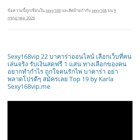
ข้อความนี้ถูกเขียนใน
sexy168
และติดป้ายกำกับ
sexy168
บน
9
กรกฎาคม 2026
Sexy168vip 22 บาคาร่าออนไลน์ เลือกเว็บที่คน
เล่นจริง รับเงินสดฟรี 1 แสน ทางเลือกของคน
อยากทำกำไร ถูกใจคนรักไพ่ บาคาร่า อย่า
พลาดโปรดีๆ สมัครเลย Top 19 by Karla
Sexy168vip.me