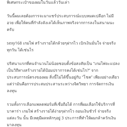
พิเศษกระเป๋าของผมในวันแล้ววันเล่า
วันนี้ผมเลยต้องการจะมาแชร์ประสบการณ์แบบหมดเปลือก ไม่มี
อวย เพื่อให้คนที่กำลังลังเลได้เห็นภาพจริงจากการลงในสนามนะ
ครับ
sexy168 เกมไพ่ สร้างรายได้กล้วยๆฝากไว เบิกเงินมั่นใจ จ่ายจริง
ทุกวัน ได้เช่นไร
ปริศนาแรกที่คนจำนวนไม่น้อยชอบตั้งข้อสงสัยเป็น “เกมไพ่จะแปลง
เป็นวิถีทางสร้างรายได้ป้อมปราการคงได้เช่นไร?” จาก
ประสบการณ์ตรงของผม สิ่งนี้ไม่ได้ขึ้นอยู่กับ “โชค” เพียงอย่างเดียว
แต่ว่ามันคือการประสมประสานระหว่างจิตวิทยา การจัดการเงิน
ลงทุน
รวมทั้งการเลือกแพลตฟอร์มที่เชื่อถือได้ การที่ผมเลือกใช้บริการที่
บาคาร่า เกมไพ่ สร้างรายได้ง่ายๆฝากไว ถอนเงินชัวร์ จ่ายจริง
แต่ละวัน นั้น มีเหตุมีผลหลักๆอยู่ 3 ประการที่ทำให้ผมกล้าควักเงิน
มาลงทุน