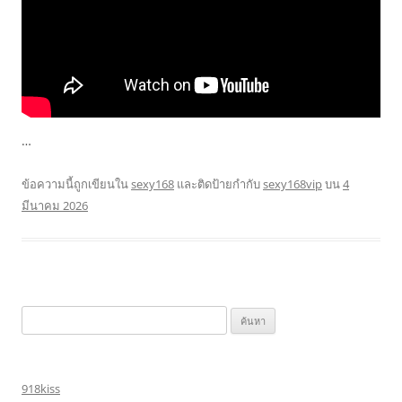
…
ข้อความนี้ถูกเขียนใน
sexy168
และติดป้ายกำกับ
sexy168vip
บน
4
มีนาคม 2026
ค้นหา
สำหรับ:
918kiss