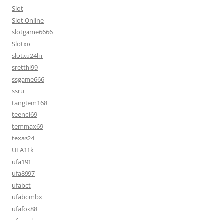
Slot
Slot Online
slotgame6666
Slotxo
slotxo24hr
sretthi99
ssgame666
ssru
tangtem168
teenoi69
temmax69
texas24
UFA11k
ufa191
ufa8997
ufabet
ufabombx
ufafox88