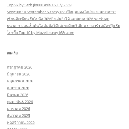
Top 97 by Seth Jin888.asia 16 July 2569
Sexy168 10 September 69 sexy168 เปิดมุมมองใหม่ของเกมบาคาร่า
เซียนตัดเซียน รับโบนัส 30%ยิ่งเล่นยิ่งได้ แคชแบค 10% รองรับทุก
ธนาคาร ถอนเร็วทันใจ สัมผัสโต๊ะสดระดับพรีเมียม บาคาร่า สมัครปุ๊บ รับ
โปรปั๊บ Top 10 by Mozelle sexy168c.com
คลังเก็บ
กรกฎาคม 2026
มิถุนายน 2026
พฤษภาคม 2026
เมษายน 2026
มีนาคม 2026
กุมภาพันธ์ 2026
มกราคม 2026
ธันวาคม 2025
พฤศจิกายน 2025