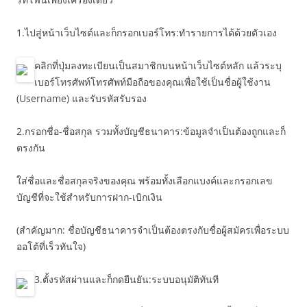
1.ไปสู่หน้าเว็บไซต์และก็กรอกเบอร์โทร:ทำรายการได้ด้วยตัวเอง
คลิกที่ปุ่มลงทะเบียนเป็นสมาชิกบนหน้าเว็บไซต์หลัก แล้วระบุ
เบอร์โทรศัพท์โทรศัพท์มือถือของคุณเพื่อใช้เป็นชื่อผู้ใช้งาน
(Username) และรับรหัสรับรอง
2.กรอกชื่อ-ชื่อสกุล รวมทั้งบัญชีธนาคาร:ข้อมูลจำเป็นต้องถูกและก็
ตรงกัน
ใส่ชื่อและชื่อสกุลจริงของคุณ พร้อมทั้งเลือกแบงค์และกรอกเลข
บัญชีที่จะใช้สำหรับการฝาก-เบิกเงิน
(สำคัญมาก: ชื่อบัญชีธนาคารจำเป็นต้องตรงกับชื่อผู้สมัครเพื่อระบบ
ออโต้ที่เร็วทันใจ)
3.ตั้งรหัสผ่านและก็กดยืนยัน:ระบบอนุมัติทันที