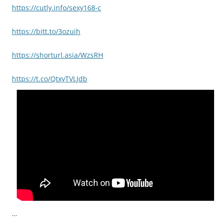
https://cutly.info/sexy168-c
https://bitt.to/3ozuih
https://shorturl.asia/WzsRH
https://t.co/QtxyTVLJdb
…