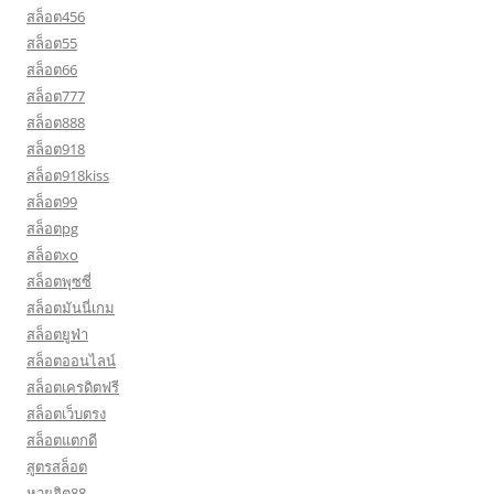
สล็อต456
สล็อต55
สล็อต66
สล็อต777
สล็อต888
สล็อต918
สล็อต918kiss
สล็อต99
สล็อตpg
สล็อตxo
สล็อตพุซซี่
สล็อตมันนี่เกม
สล็อตยูฟ่า
สล็อตออนไลน์
สล็อตเครดิตฟรี
สล็อตเว็บตรง
สล็อตแตกดี
สูตรสล็อต
หวยฮิต88