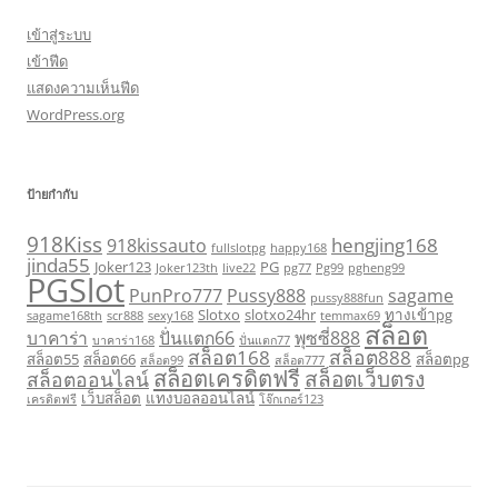
เข้าสู่ระบบ
เข้าฟีด
แสดงความเห็นฟีด
WordPress.org
ป้ายกำกับ
918Kiss
hengjing168
918kissauto
fullslotpg
happy168
jinda55
Joker123
PG
Joker123th
live22
pg77
Pg99
pgheng99
PGSlot
PunPro777
Pussy888
sagame
pussy888fun
Slotxo
slotxo24hr
ทางเข้าpg
sagame168th
scr888
sexy168
temmax69
สล็อต
บาคาร่า
ปั่นแตก66
พุซซี่888
บาคาร่า168
ปั่นแตก77
สล็อต168
สล็อต888
สล็อต55
สล็อต66
สล็อตpg
สล็อต99
สล็อต777
สล็อตเครดิตฟรี
สล็อตเว็บตรง
สล็อตออนไลน์
เว็บสล็อต
แทงบอลออนไลน์
เครดิตฟรี
โจ๊กเกอร์123