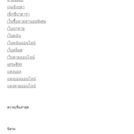
เกมยิงปลา
เซ็กซี่บาคาร่า
เว็บซื้อหวยฮานอยพิเศษ
เว็บถูกหวย
เว็บพนัน
เว็บพนันออนไลน์
เว็บสล็อต
เว็บหวยออนไลน์
เศรษฐี99
แทงบอล
แทงบอลออนไลน์
แทงหวยออนไลน์
ความเห็นล่าสุด
นิยาม