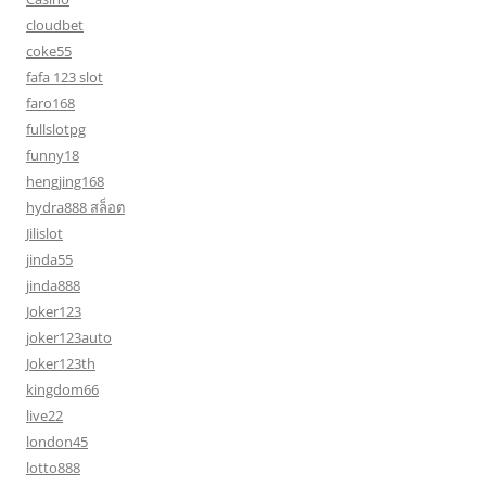
cloudbet
coke55
fafa 123 slot
faro168
fullslotpg
funny18
hengjing168
hydra888 สล็อต
Jilislot
jinda55
jinda888
Joker123
joker123auto
Joker123th
kingdom66
live22
london45
lotto888