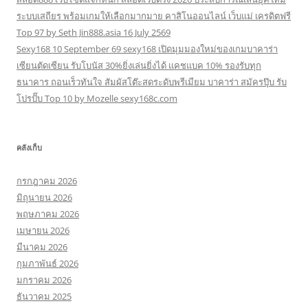
ระบบเสถียร พร้อมเกมให้เลือกมากมาย คาสิโนออนไลน์ เว็บแม่ เครดิตฟรี
Top 97 by Seth Jin888.asia 16 July 2569
Sexy168 10 September 69 sexy168 เปิดมุมมองใหม่ของเกมบาคาร่า
เซียนตัดเซียน รับโบนัส 30%ยิ่งเล่นยิ่งได้ แคชแบค 10% รองรับทุก
ธนาคาร ถอนเร็วทันใจ สัมผัสโต๊ะสดระดับพรีเมียม บาคาร่า สมัครปุ๊บ รับ
โปรปั๊บ Top 10 by Mozelle sexy168c.com
คลังเก็บ
กรกฎาคม 2026
มิถุนายน 2026
พฤษภาคม 2026
เมษายน 2026
มีนาคม 2026
กุมภาพันธ์ 2026
มกราคม 2026
ธันวาคม 2025