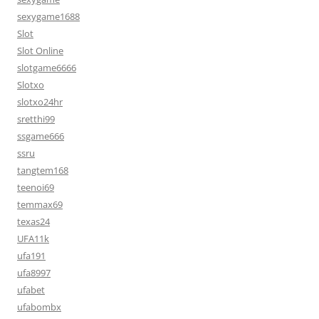
sexygame1688
Slot
Slot Online
slotgame6666
Slotxo
slotxo24hr
sretthi99
ssgame666
ssru
tangtem168
teenoi69
temmax69
texas24
UFA11k
ufa191
ufa8997
ufabet
ufabombx