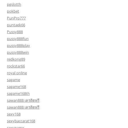
pgslotth
pokbet
PunPro777
puntaek66
Pussy888
pussy888fun
pussy888play
pussy888win
redkong89
rockstar66
royal online
sagame
sagame168
sagame168th
sawan888 เครดิตฟรี
sawan888 เครดิตฟรี
sexy168
sexybaccarat168
sexygame