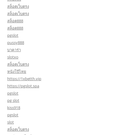
สล็อตเว็บตรง
สล็อตเว็บตรง
สล็อต888
สล็อต888
pgslot
pussy888
บาคาร่า
slotxo
สล็อตเว็บตรง
หนังโป๊ไทย
https://1xbetth.vip
https://pgslot.spa
pgslot
pg slot
kiss918
pgslot
slot
สล็อตเว็บตรง