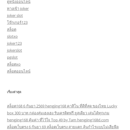
ดูหนังออนไลน์
ทางเข้า joker
joker slot
โจ๊กเกอร์123
สล็อต
slotxo
joker123
jokerslot
pgslot
สล็อตxo
สล็อตออนไลน์
เรื่องล่าสุด
สล็อต168 6 กันยา 2569 hengjing168 คาสิโน ที่ดีที่สุด ของไทย Lucky
box 300 บาท กล่องสุ่มเฮงเฮง รับเครดิตฟรี ยูสเดียว เล่นได้ทุกเกม
hengjing168 คุ้มค่า ที่ไว้ใจ Top 49 by Tam hengjing168d.com
สล็อตเว็บตรง 6 กันยา 69 สล็อตเว็บตรง สายแตก ลุ้นกำไรแบบไม่เสียฟีล