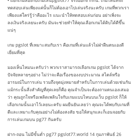
• แยกเกมลองกับเกมเล่นpgslot77 จริงออกจากกัน: เกมไหนที่จะ
ทดสอบเล่นเพียงแค่นั้นก็ไม่ต้องเอาไปเล่นจริงนะครับ เกมที่พวกเรา
เพียงแค่ใคร่รู้ว่าคืออะไร แนะนำให้ทดสอบเล่นก่อน อย่าเพิ่งจะ
ลงเงินจริงเลยนะครับ มันจะช่วยทำให้คุณเลือกเกมได้ดิบได้ดีขึ้น
แน่ๆ
เกม pgslot ที่เหมาะสมกับเรา คือเกมที่เล่นแล้วไม่ฝ่าฝืนตนเองดี
เยี่ยมที่สุด
มองเห็นไหมนะครับว่า พวกเราสามารถเลือกเกม pgslot ได้จาก
ปัจจัยหลายๆอย่าง ไม่ว่าจะคือเรื่องของงบประมาณ สไตล์หรือ
อารมณ์ในการเล่น รวมถึงจุดมุ่งหมายสำหรับในการเล่นด้วยเช่นกัน
แม้กระนั้นสิ่งสำคัญที่สุดเลยก็คือ คุณจำเป็นจะต้องถามตนเองเสมอ
ว่า คุณถูกใจหรือเพลิดเพลินใจกับเกมแบบไหนบนเว็บ pgslot ก็ให้
เลือกเกมนั้นเอาไว้เลยนะครับ ผมยืนยันเลยว่า คุณจะได้พบกับเกมที่
ดีและเหมาะกับคุณอย่างไม่ต้องสงสัย ขอให้สนุกและก็เอนจอยกับ
การเล่นเกมบน pg77 กันครับ
ฝาก-ถอน ไม่มีขั้นต่ำ pg77 pgslot77.world 14 กุมภาพันธ์ 26