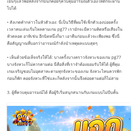
เย็นๆแล้วพอหลังจากนั้นก็ค่อยๆควบคุมอารมณ์ตัวเองให้ดีก็จะผ่าน
ไปได้
• สังเกตคำกล่าวในหัวตัวเอง: นี่เป็นวิธีที่ผมใช้เช็กตัวเองบ่อยครั้ง
เวลาคนเล่นเริ่มไหลตามเกม pg77 เรามักจะมีความคิดหรือเสียงใน
หัวตลอด อาทิเช่น อีกนิดหนึ่งก็มา เอาคืนก่อนแล้วจะเพียงพอ ซึ่งนี่
คือสัญญาณที่บอกว่าอารมณ์กำลังนำเหตุผลแบบสุดๆ
• เห็นด้วยข้อเท็จจริงให้ได้: บางครั้งบางคราวจังหวะของเกม pg77
บางจังหวะก็ไม่ควรตามต่อ นี่คือสิ่งที่เราจำต้องยอมรับให้ได้ ผู้ที่คุม
เกมเจริญชอบไม่อุตสาหะตามทุกจังหวะของเกม จังหวะไหนควรพัก
ก่อนก็พัก คอยจังหวะที่ใช่และก็หลังจากนั้นจึงค่อยตามต่อก็ไม่สาย
3. ผู้ที่ควบคุมอารมณ์ได้ คือผู้ริเริ่มสนุกสนานกับเกมแบบไม่บีบคั้น