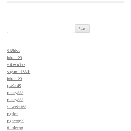
ค้นหา
สำหรับ:
918kiss
joker123
หนังชนโรง
sagame168th
joker123
ดูหนังฟรี
pussy888
pussy888
บาคาร่า168
pgslot
pgheng99
fullslotpg