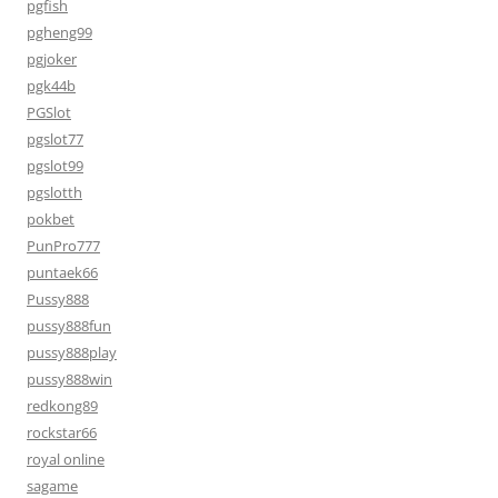
pgfish
pgheng99
pgjoker
pgk44b
PGSlot
pgslot77
pgslot99
pgslotth
pokbet
PunPro777
puntaek66
Pussy888
pussy888fun
pussy888play
pussy888win
redkong89
rockstar66
royal online
sagame