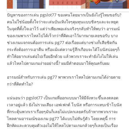
ปัญหาของการเล่น pgslot77 ของคนโดยมากเป็นยังไงรู้ไหมขอรับ?
คนไม่ใช่น้อยตั้งใจว่าจะเล่นบันเทิงใจๆคุมทุนแบบชิลๆและจะหยุด
ในจุดที่ตั้งใจเอาไว้ แต่ว่าเพียงพอเล่นจริงๆกลับทำให้พบว่า อารมณ์
ของเกมพาเราไหลไปได้เร็วกว่าที่คิดเอาไว้มากมายเลยขอรับ บาง
ช่วงเกมแจกจนต้องการเล่น pg77 ต่อเรื่อยแต่บางช่วงก็เสียชิดกัน
กระทั่งต้องการเอาคืน หรือแม้แต่ความรู้สึกเกือบจะได้โบนัสบ่อยๆก็
ทำให้อยากเล่นต่อไปเรื่อยอีกด้วย แล้วพวกเราจะทำยังไงไม่ให้เล่น
แล้วไหลไปตามเกมง่ายอย่างนี้? ผมมีคำตอบมาให้คุณครับผม
อารมณ์สำหรับการเล่น pg77 พาพวกเราไหลไปตามเกมได้ง่ายดาย
กว่าที่คิดทำไม?
แน่นอนว่า pgslot77 เป็นเกมที่ออกแบบมาให้มีจังหวะขึ้นลงตลอด
เวลาอยู่แล้ว ยังไม่รวมเสียง เอฟเฟกต์ โบนัส หรือการแทบเข้าโบนัส
ที่กระตุ้นพวกเราเรื่อยๆมันก็เลยไม่แปลกเลยครับถ้าหากพวกเราจะ
ไหลตามอารมณ์ของเกม pg77 ได้แบบไม่ทันรู้ตัว โดยเหตุนี้ การ
ฝึกหัดและควบคุมตัวเองไม่ให้ไหลไปตามเกมกล้วยๆก็เลยเป็นเรื่อง