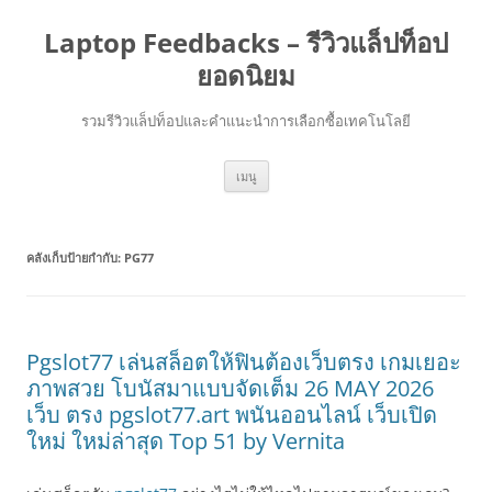
Laptop Feedbacks – รีวิวแล็ปท็อป
ยอดนิยม
รวมรีวิวแล็ปท็อปและคำแนะนำการเลือกซื้อเทคโนโลยี
ข้าม
เมนู
ไป
ยัง
เนื้อหา
คลังเก็บป้ายกำกับ:
PG77
Pgslot77 เล่นสล็อตให้ฟินต้องเว็บตรง เกมเยอะ
ภาพสวย โบนัสมาแบบจัดเต็ม 26 MAY 2026
เว็บ ตรง pgslot77.art พนันออนไลน์ เว็บเปิด
ใหม่ ใหม่ล่าสุด Top 51 by Vernita