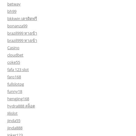
betway
bh99
bkkwin เครดิตฟรี
bonanza99
brazil999 ทางเข้า
brazil999 ทางเข้า
Casino
cloudbet
coke55
fafa 123 slot
faro168
fullslotpg
funny18
hengjing168
hydra888 สล็อต
Jilislot
jinda55
jinda888
Joker123