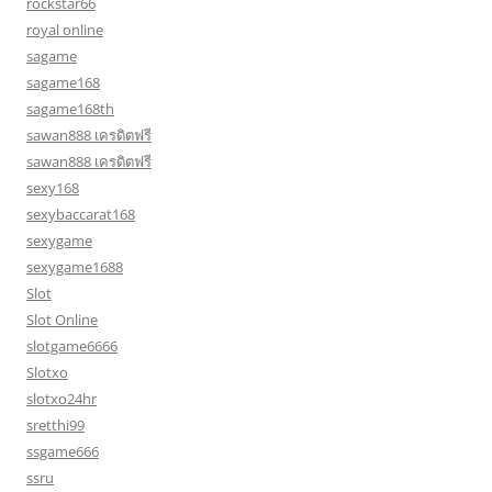
rockstar66
royal online
sagame
sagame168
sagame168th
sawan888 เครดิตฟรี
sawan888 เครดิตฟรี
sexy168
sexybaccarat168
sexygame
sexygame1688
Slot
Slot Online
slotgame6666
Slotxo
slotxo24hr
sretthi99
ssgame666
ssru