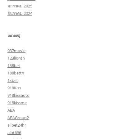
มกราคม 2025
ธันวาคม 2024
หมวดหมู่
037movie
123lionth
188bet
188betth
1xbet
918Kiss
918kissauto
918kissme
ABA
ABAGroup2
allbet24hr
alot666