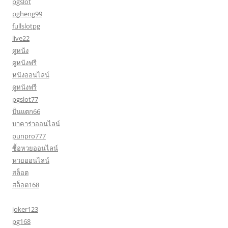
pgslot
pgheng99
fullslotpg
live22
ดูหนัง
ดูหนังฟรี
หนังออนไลน์
ดูหนังฟรี
pgslot77
ปั่นแตก66
บาคาร่าออนไลน์
punpro777
ซื้อหวยออนไลน์
หวยออนไลน์
สล็อต
สล็อต168
joker123
pg168