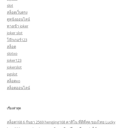
slot
สล็อตเว็บตรง
ดูหนังออนไลน์
ทางเข้า joker
joker slot
โจ๊กเกอร์123
สล็อต
slotxo
joker123
jokerslot
pgslot
สล็อตxo
สล็อตออนไลน์
เรื่องล่าสุด
สล็อต168 6 กันยา 2569 hengjing168 คาสิโน ที่ดีที่สุด ของไทย Lucky