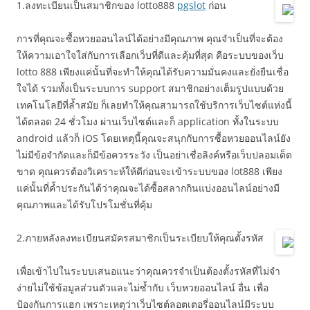
1.ลงทะเบียนเป็นสมาชิกของ lotto888
pgslot
ก่อน
การที่คุณจะซื้อหวยออนไลน์ได้อย่างมีคุณภาพ คุณจำเป็นที่จะต้อง
ให้ความเอาใจใส่กับการเลือกเว็บที่ดีและคุ้มที่สุด คือระบบของเว็บ
lotto 888 เพียงแค่นั้นที่จะทำให้คุณได้รับความมั่นคงและยั่งยืนเชื่อ
ใจได้ รวมทั้งเป็นระบบการ support สมาชิกอย่างเต็มรูปแบบด้วย
เทคโนโลยีที่ล้ำสมัย ก็เลยทำให้คุณสามารถใช้บริการเว็บไซต์แห่งนี้
ได้ตลอด 24 ชั่วโมง ผ่านเว็บไซต์และก็ application ทั้งในระบบ
android แล้วก็ iOS โดยเหตุนี้คุณจะสนุกกับการซื้อหวยออนไลน์ยัง
ไม่มีข้อจำกัดและก็มีข้อควรระวัง เป็นอย่าเชื่อลิงค์หรือเว็บปลอมเด็ด
ขาด คุณควรต้องวิเคราะห์ให้ดีก่อนจะเข้าระบบของ lot888 เพียง
แค่นั้นที่ค้ำประกันได้ว่าคุณจะได้ซื้อสลากกินแบ่งออนไลน์อย่างมี
คุณภาพและได้รับโปรโมชั่นที่คุ้ม
2.ภายหลังลงทะเบียนสมัครสมาชิกเป็นระเบียบให้คุณตั้งรหัส
เพื่อเข้าไปในระบบเสนอแนะว่าคุณควรจำเป็นต้องตั้งรหัสที่ไม่จำ
ง่ายไม่ใช้ข้อมูลส่วนตัวและไม่ซ้ำกับ เว็บหวยออนไลน์ อื่น เพื่อ
ป้องกันการแฮก เพราะเหตุว่าเว็บไซต์ลอตเตอรี่ออนไลน์มีระบบ