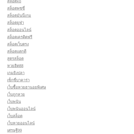
สล็อตxo
สล็อตพุซซี่
สล็อตมันนี่เกม
สล็อตยูฟ่า
สล็อตออนไลน์
สล็อตเครดิตฟรี
สล็อตเว็บตรง
สล็อตแตกดี
สูตรสล็อต
หวยฮิต88
เกมยิงปลา
เซ็กซี่บาคาร่า
เว็บซื้อหวยฮานอยพิเศษ
เว็บถูกหวย
เว็บพนัน
เว็บพนันออนไลน์
เว็บสล็อต
เว็บหวยออนไลน์
เศรษฐี99