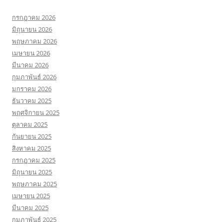
กรกฎาคม 2026
มิถุนายน 2026
พฤษภาคม 2026
เมษายน 2026
มีนาคม 2026
กุมภาพันธ์ 2026
มกราคม 2026
ธันวาคม 2025
พฤศจิกายน 2025
ตุลาคม 2025
กันยายน 2025
สิงหาคม 2025
กรกฎาคม 2025
มิถุนายน 2025
พฤษภาคม 2025
เมษายน 2025
มีนาคม 2025
กุมภาพันธ์ 2025