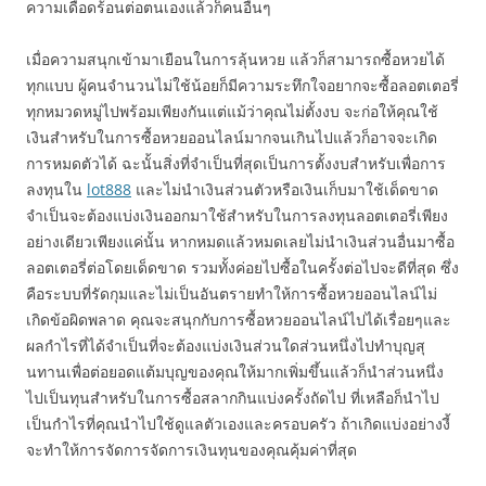
ความเดือดร้อนต่อตนเองแล้วก็คนอื่นๆ
เมื่อความสนุกเข้ามาเยือนในการลุ้นหวย แล้วก็สามารถซื้อหวยได้
ทุกแบบ ผู้คนจำนวนไม่ใช้น้อยก็มีความระทึกใจอยากจะซื้อลอตเตอรี่
ทุกหมวดหมู่ไปพร้อมเพียงกันแต่แม้ว่าคุณไม่ตั้งงบ จะก่อให้คุณใช้
เงินสำหรับในการซื้อหวยออนไลน์มากจนเกินไปแล้วก็อาจจะเกิด
การหมดตัวได้ ฉะนั้นสิ่งที่จำเป็นที่สุดเป็นการตั้งงบสำหรับเพื่อการ
ลงทุนใน
lot888
และไม่นำเงินส่วนตัวหรือเงินเก็บมาใช้เด็ดขาด
จำเป็นจะต้องแบ่งเงินออกมาใช้สำหรับในการลงทุนลอตเตอรี่เพียง
อย่างเดียวเพียงแค่นั้น หากหมดแล้วหมดเลยไม่นำเงินส่วนอื่นมาซื้อ
ลอตเตอรี่ต่อโดยเด็ดขาด รวมทั้งค่อยไปซื้อในครั้งต่อไปจะดีที่สุด ซึ่ง
คือระบบที่รัดกุมและไม่เป็นอันตรายทำให้การซื้อหวยออนไลน์ไม่
เกิดข้อผิดพลาด คุณจะสนุกกับการซื้อหวยออนไลน์ไปได้เรื่อยๆและ
ผลกำไรที่ได้จำเป็นที่จะต้องแบ่งเงินส่วนใดส่วนหนึ่งไปทำบุญสุ
นทานเพื่อต่อยอดแต้มบุญของคุณให้มากเพิ่มขึ้นแล้วก็นำส่วนหนึ่ง
ไปเป็นทุนสำหรับในการซื้อสลากกินแบ่งครั้งถัดไป ที่เหลือก็นำไป
เป็นกำไรที่คุณนำไปใช้ดูแลตัวเองและครอบครัว ถ้าเกิดแบ่งอย่างงี้
จะทำให้การจัดการจัดการเงินทุนของคุณคุ้มค่าที่สุด