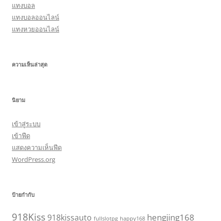
แทงบอล
แทงบอลออนไลน์
แทงหวยออนไลน์
ความเห็นล่าสุด
นิยาม
เข้าสู่ระบบ
เข้าฟีด
แสดงความเห็นฟีด
WordPress.org
ป้ายกำกับ
918Kiss
hengjing168
918kissauto
fullslotpg
happy168