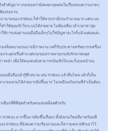
กมจึงสำคัญมาก เกมของเรายังคงยกจุดเด่นในเรื่องของความง่ายๆ
ม่ต้องรอนาน
อยู่มานานของ 918kiss ก็ทำให้พวกเรามีเกมจำนวนมาก แต่ระบบ
็ทำให้คุณเข้าใจระบบได้ง่ายดาย ไม่ต้องเสียเวล่ำเวลาหาปุ่ม
 ทำให้การเล่นผ่านจอมือถือเล็กๆไม่ใช่ปัญหาอะไรก็แล้วแต่เลยล่ะ
 เกมสล็อตบางเกมอาจมีภาพงาม แต่ก็รับประทานทรัพยากรเครื่อง
ริ่มกระตุกหรือค้าง แต่เกมของเราหลายเกมยังรักษาสมดุล
้าวหน้า เพื่อให้คนเล่นยังสามารถบันเทิงใจและก็เอนหน้าจอ
นบนมือถือแล้วรู้สึกสบาย เล่น 918kiss แล้วลื่นไหล แล้วก็เป็น
หวะของเกมได้ง่ายมากยิ่งขึ้นมาก ไม่เหมือนกับเกมที่จำเป็นต้อง
เลือกที่ดีที่สุดสำหรับคนเล่นสล็อตตัวจริง
8kiss มากขึ้นมาเพิ่มขึ้นเรื่อยๆ ทั้งยังเกมใหม่ที่มาพร้อมฟี
ห์ของ 918kiss ที่ยังคงความเรียบง่ายและก็ความคลาสสิกเอาไว้