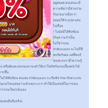
อยู่ตลอด คนเล่นจะมี
ความคิดว่ามีส่วนร่วม
กับเกมมากยิ่งกว่า
ปล่อยให้ระบบพาเล่น
ไปเรื่อย
• โบนัสมิได้ซับซ้อน
เกินความจำเป็น:
ไม่ใช่ว่าเกม
918kissauto จะไม่มีฟี
พบร์ครับผม แต่ฟีพบร์
ของพวกเราย้ำความรู้
้อน หรือต้องสะสมรอบนานๆทำให้เราโฟกัสกับเกมเบื้องหน้าได้
ากขึ้น
บบไม่ได้ซับซ้อน คนเล่น 918kissauto จะเริ่มพิจารณาจังหวะเกม
หรือเกมไหนเล่นยาวแล้วเหมาะกว่า ทำให้เป็นเสน่ห์ในการเล่น
ว่าเกมใหม่ๆนั่นเอง
เล่นมือถือจริงๆ