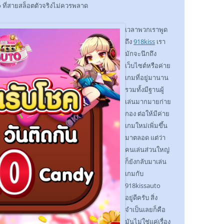
 ที่สายสล็อตตัวจริงไม่ควรพลาด
เวลาพวกเราพูด
ถึง
918kiss
เรา
มักจะนึกถึง
เว็บไซต์หรือค่าย
เกมที่อยู่มานาน
รวมทั้งมีฐานผู้
เล่นมากมายก่าย
กอง ต่อให้มีค่าย
เกมใหม่เพิ่มขึ้น
มาตลอด แต่ว่า
คนเล่นส่วนใหญ่
ก็ยังกลับมาเล่น
เกมกับ
918kissauto
อยู่ดีครับ สิ่ง
จำเป็นเลยก็คือ
มันไม่ใช่แค่เรื่อง