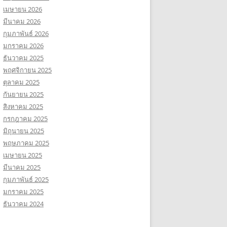
เมษายน 2026
มีนาคม 2026
กุมภาพันธ์ 2026
มกราคม 2026
ธันวาคม 2025
พฤศจิกายน 2025
ตุลาคม 2025
กันยายน 2025
สิงหาคม 2025
กรกฎาคม 2025
มิถุนายน 2025
พฤษภาคม 2025
เมษายน 2025
มีนาคม 2025
กุมภาพันธ์ 2025
มกราคม 2025
ธันวาคม 2024