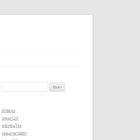
ค้นหา
สำหรับ:
918kiss
joker123
หนังชนโรง
sagame168th