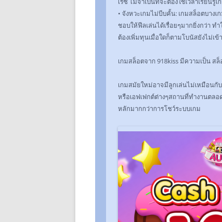
เร็ซ ไม่จำเป็นที่จะต้องใช้เวลาเรียนร
• จังหวะเกมไม่บีบคั้น: เกมสล็อตบา
ชอบให้ฟีลเล่นได้เรื่อยๆมากยิ่งกว่า ทำ
ต้องเพิ่มทุนเมื่อใดก็ตามโบนัสยังไม่เ
เกมสล็อตจาก 918kiss มีความเป็น สล็
เกมสมัยใหม่อาจมีลูกเล่นไม่เหมือนกั
หรือเอฟเฟกต์ต่างๆสถานที่ทำงานตลอดว
หลักมากกว่าการโชว์ระบบเกม