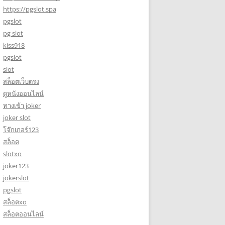
https://pgslot.spa
pgslot
pg slot
kiss918
pgslot
slot
สล็อตเว็บตรง
ดูหนังออนไลน์
ทางเข้า joker
joker slot
โจ๊กเกอร์123
สล็อต
slotxo
joker123
jokerslot
pgslot
สล็อตxo
สล็อตออนไลน์