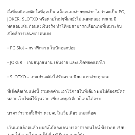
สิ่งที่ผมติดอกติดใจที่สุดเป็น สล็อตแตกง่ายทุกค่าย ไม่ว่าจะเป็น PG,
JOKER, SLOTXO หรือค่ายใหม่ๆที่ผมยังไม่เคยทดลอง ทุกเกมมี
ทดสอบเล่น ก่อนลงเงินจริง ทำให้ผมสามารถเลือกเกมที่เหมาะกับ
สไตล์การเล่นของตนเอง
• PG Slot – กราฟิกสวย โบนัสออกบ่อย
• JOKER – เกมสนุกสนาน เล่นง่าย และแจ็คพอตแตกไว
• SLOTXO – เกมเก่าแต่ยังได้รับความนิยม แตกง่ายทุกเกม
ที่เด็ดคือเว็บแห่งนี้ รวมทุกค่ายเอาไว้ภายในที่เดียว ผมไม่ต้องสมัคร
หลายเว็บไซต์ให้วุ่นวาย เพียงแค่ยูสเดียวก็เล่นได้ครบ
บาคาร่ารวมทั้งกีฬา ครบจบในเว็บเดียว เกมสล็อต
เว้นแต่สล็อตแล้ว ผมยังได้ลองเล่น บาคาร่าออนไลน์ ซึ่งระบบเรียบ
ง่าย ใช้เวลาไม่นานก็รู้เรื่องวิธีเล่น และก็ยัง