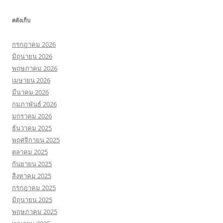
คลังเก็บ
กรกฎาคม 2026
มิถุนายน 2026
พฤษภาคม 2026
เมษายน 2026
มีนาคม 2026
กุมภาพันธ์ 2026
มกราคม 2026
ธันวาคม 2025
พฤศจิกายน 2025
ตุลาคม 2025
กันยายน 2025
สิงหาคม 2025
กรกฎาคม 2025
มิถุนายน 2025
พฤษภาคม 2025