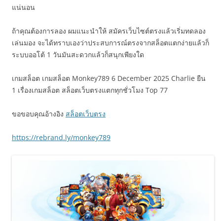
แน่นอน
ถ้าคุณต้องการลอง ผมแนะนำให้ สมัครเว็บไซต์ตรงแล้วเริ่มทดลอง
เล่นมอง จะได้ทราบเองว่าประสบการณ์ตรงจากสล็อตแตกง่ายแล้วก็
ระบบออโต้ 1 วันมันสะดวกแล้วก็สนุกเพียงใด
เกมสล็อต เกมสล็อต Monkey789 6 December 2025 Charlie ยืน
1 เรื่องเกมสล็อต สล็อตเว็บตรงแตกทุกชั่วโมง Top 77
ขอขอบคุณอ้างอิง
สล็อตเว็บตรง
https://rebrand.ly/monkey789