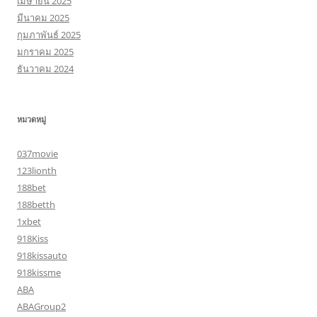
เมษายน 2025
มีนาคม 2025
กุมภาพันธ์ 2025
มกราคม 2025
ธันวาคม 2024
หมวดหมู่
037movie
123lionth
188bet
188betth
1xbet
918Kiss
918kissauto
918kissme
ABA
ABAGroup2