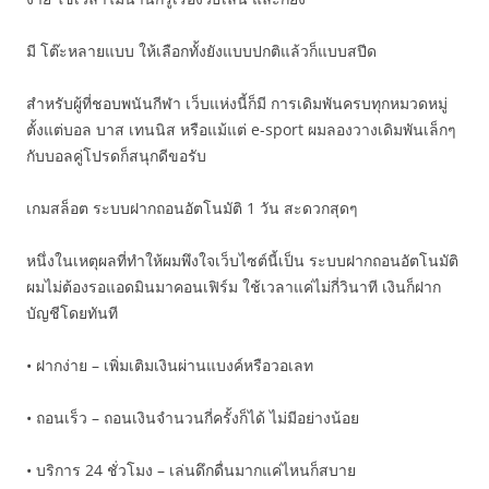
มี โต๊ะหลายแบบ ให้เลือกทั้งยังแบบปกติแล้วก็แบบสปีด
สำหรับผู้ที่ชอบพนันกีฬา เว็บแห่งนี้ก็มี การเดิมพันครบทุกหมวดหมู่
ตั้งแต่บอล บาส เทนนิส หรือแม้แต่ e-sport ผมลองวางเดิมพันเล็กๆ
กับบอลคู่โปรดก็สนุกดีขอรับ
เกมสล็อต ระบบฝากถอนอัตโนมัติ 1 วัน สะดวกสุดๆ
หนึ่งในเหตุผลที่ทำให้ผมพึงใจเว็บไซต์นี้เป็น ระบบฝากถอนอัตโนมัติ
ผมไม่ต้องรอแอดมินมาคอนเฟิร์ม ใช้เวลาแค่ไม่กี่วินาที เงินก็ฝาก
บัญชีโดยทันที
• ฝากง่าย – เพิ่มเติมเงินผ่านแบงค์หรือวอเลท
• ถอนเร็ว – ถอนเงินจำนวนกี่ครั้งก็ได้ ไม่มีอย่างน้อย
• บริการ 24 ชั่วโมง – เล่นดึกดื่นมากแค่ไหนก็สบาย