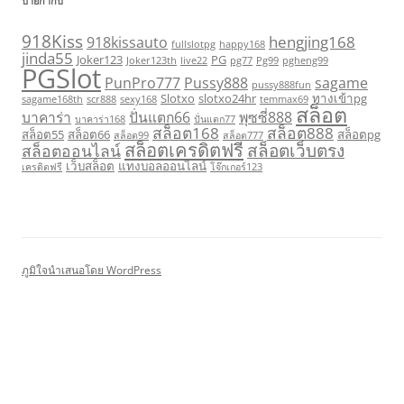
ป้ายกำกับ
918Kiss
hengjing168
918kissauto
fullslotpg
happy168
jinda55
Joker123
PG
Joker123th
live22
pg77
Pg99
pgheng99
PGSlot
PunPro777
Pussy888
sagame
pussy888fun
Slotxo
slotxo24hr
ทางเข้าpg
sagame168th
scr888
sexy168
temmax69
สล็อต
บาคาร่า
ปั่นแตก66
พุซซี่888
บาคาร่า168
ปั่นแตก77
สล็อต168
สล็อต888
สล็อต55
สล็อต66
สล็อตpg
สล็อต99
สล็อต777
สล็อตเครดิตฟรี
สล็อตเว็บตรง
สล็อตออนไลน์
เว็บสล็อต
แทงบอลออนไลน์
เครดิตฟรี
โจ๊กเกอร์123
ภูมิใจนำเสนอโดย WordPress