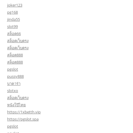
joker123
pg168
jinda55
slot99
สล็อต66
สล็อตเว็บตรง
สล็อตเว็บตรง
สล็อต888
สล็อต888
pgslot
pussy888
บาคาร่า
slotxo
สล็อตเว็บตรง
หนังโป๊ไทย
https://1xbetth.vip
https://pgslot.spa
pgslot