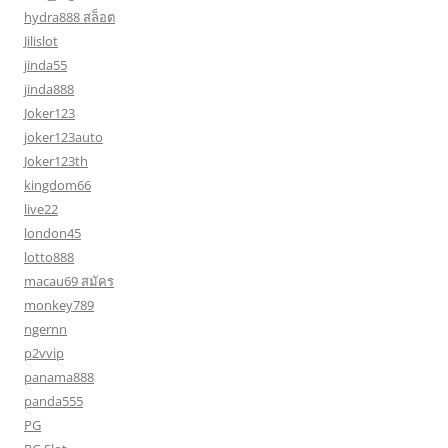
hydra888 สล็อต
Jilislot
jinda55
jinda888
Joker123
joker123auto
Joker123th
kingdom66
live22
london45
lotto888
macau69 สมัคร
monkey789
ngernn
p2vvip
panama888
panda555
PG