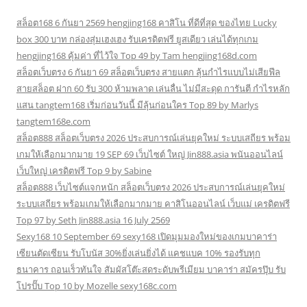
สล็อต168 6 กันยา 2569 hengjing168 คาสิโน ที่ดีที่สุด ของไทย Lucky
box 300 บาท กล่องสุ่มเฮงเฮง รับเครดิตฟรี ยูสเดียว เล่นได้ทุกเกม
hengjing168 คุ้มค่า ที่ไว้ใจ Top 49 by Tam hengjing168d.com
สล็อตเว็บตรง 6 กันยา 69 สล็อตเว็บตรง สายแตก ลุ้นกำไรแบบไม่เสียฟีล
สายสล็อต ฝาก 60 รับ 300 ห้ามพลาด เล่นลื่น ไม่มีสะดุด การันตี กำไรหลัก
แสน tangtem168 เริ่มก่อนวันนี้ มีลุ้นก่อนใคร Top 89 by Marlys
tangtem168e.com
สล็อต888 สล็อตเว็บตรง 2026 ประสบการณ์เล่นยุคใหม่ ระบบเสถียร พร้อม
เกมให้เลือกมากมาย 19 SEP 69 เว็บไซต์ ใหญ่ Jin888.asia พนันออนไลน์
เว็บใหญ่ เครดิตฟรี Top 9 by Sabine
สล็อต888 เว็บไซต์แจกหนัก สล็อตเว็บตรง 2026 ประสบการณ์เล่นยุคใหม่
ระบบเสถียร พร้อมเกมให้เลือกมากมาย คาสิโนออนไลน์ เว็บแม่ เครดิตฟรี
Top 97 by Seth Jin888.asia 16 July 2569
Sexy168 10 September 69 sexy168 เปิดมุมมองใหม่ของเกมบาคาร่า
เซียนตัดเซียน รับโบนัส 30%ยิ่งเล่นยิ่งได้ แคชแบค 10% รองรับทุก
ธนาคาร ถอนเร็วทันใจ สัมผัสโต๊ะสดระดับพรีเมียม บาคาร่า สมัครปุ๊บ รับ
โปรปั๊บ Top 10 by Mozelle sexy168c.com