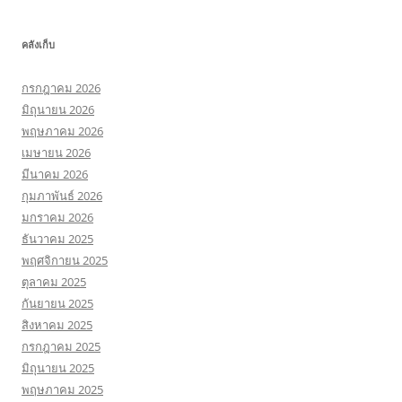
คลังเก็บ
กรกฎาคม 2026
มิถุนายน 2026
พฤษภาคม 2026
เมษายน 2026
มีนาคม 2026
กุมภาพันธ์ 2026
มกราคม 2026
ธันวาคม 2025
พฤศจิกายน 2025
ตุลาคม 2025
กันยายน 2025
สิงหาคม 2025
กรกฎาคม 2025
มิถุนายน 2025
พฤษภาคม 2025