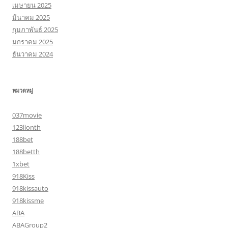
เมษายน 2025
มีนาคม 2025
กุมภาพันธ์ 2025
มกราคม 2025
ธันวาคม 2024
หมวดหมู่
037movie
123lionth
188bet
188betth
1xbet
918Kiss
918kissauto
918kissme
ABA
ABAGroup2