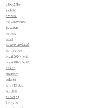
allbet24hr
alot666
amb888
askyouwin888
Baccarat
betway
bh99
bkkwin เครดิตฟรี
bonanza99
brazil999 ทางเข้า
brazil999 ทางเข้า
Casino
cloudbet
coke55
fafa 123 slot
faro168
fullslotpg
funny18