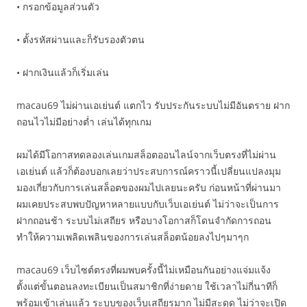
• กรอกข้อมูลส่วนตัว
• ตั้งรหัสผ่านและก็รับรองตัวตน
• ฝากเงินแล้วก็เริ่มเล่น
macau69 ไม่ผ่านเอเย่นต์ แตกไว รับประกันระบบไม่มีอันตราย ฝาก
ถอนไวไม่มีอย่างต่ำ เล่นได้ทุกเกม
ผมได้มีโอกาสทดลองเล่นเกมสล็อตออนไลน์จากเว็บตรงที่ไม่ผ่าน
เอเย่นต์ แล้วก็ต้องบอกเลยว่าประสบการณ์คราวนี้เปลี่ยนแปลงมุม
มองเกี่ยวกับการเล่นสล็อตของผมไปเลยนะครับ ก่อนหน้าที่ผ่านมา
ผมเคยประสบพบปัญหาหลายแบบกับเว็บเอเย่นต์ ไม่ว่าจะเป็นการ
ฝากถอนช้า ระบบไม่เสถียร หรือบางโอกาสก็โดนจำกัดการถอน
ทำให้ความเพลิดเพลินของการเล่นสล็อตน้อยลงไปๆมาๆก
macau69 เว็บไซต์ตรงที่ผมพบครั้งนี้ไม่เหมือนกันอย่างแจ่มแจ้ง
ตั้งแต่ขั้นตอนลงทะเบียนเป็นสมาชิกที่ง่ายดาย ใช้เวลาไม่กี่นาทีก็
พร้อมเข้าเล่นแล้ว ระบบของเว็บเสถียรมาก ไม่มีสะดุด ไม่ว่าจะเปิด