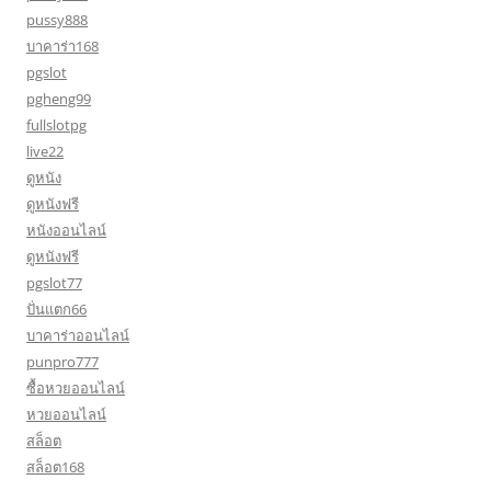
pussy888
บาคาร่า168
pgslot
pgheng99
fullslotpg
live22
ดูหนัง
ดูหนังฟรี
หนังออนไลน์
ดูหนังฟรี
pgslot77
ปั่นแตก66
บาคาร่าออนไลน์
punpro777
ซื้อหวยออนไลน์
หวยออนไลน์
สล็อต
สล็อต168