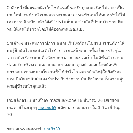
อีกสิ่งหนึ่งที่ผมชอบคือเว็บไซต์แห่งนี้รองรับทุกเกมจริงๆไม่ว่าจะเป็น
เกมใหม่ เกมดัง หรือเกมเก่า ทุกเกมสามารถเข้าเล่นได้หมด ทำให้ไม่
เคยทราบสึกเบื่อ แล้วก็ยังมีโปรโมชั่นและโบนัสที่น่าสนใจช่วยเพิ่ม
ทุนให้เล่นได้ยาวๆโดยไม่ต้องลงทุนเยอะแยะ
มาเก๊า69 ประสบการณ์การเล่นกับเว็บไซต์ตรงไม่ผ่านเอเย่นต์ทำให้
ผมรู้สึกมั่นใจและบันเทิงใจกับการเล่นสล็อตมากขึ้นเรื่อยๆจริงๆไม่
ว่าจะเกิดเรื่องระบบที่เสถียร การฝากถอนรวดเร็ว ไม่มีขั้นต่ำ ความ
ปลอดภัย หรือความหลากหลายของเกม ทุกอย่างตอบโจทย์คนที่
อยากเล่นอย่างสบายใจรวมทั้งได้กำไรไว ผมว่าถ้าเกิดผู้ใดยังลังเล
ลองเปิดใจมาสัมผัสเอง รับประกันว่าความบันเทิงใจรวมทั้งความคุ้ม
ค่าอยู่ข้างหน้าคุณแล้ว
เกมสล็อต123 มาเก๊า69 macau69.one 16 มีนาคม 26 Damion
เกมคาสิโนสนุกๆ
macau69
สมัครฝาก-ถอนภายใน 3 วินาที Top
70
ขอขอบพระคุณweb
มาเก๊า69