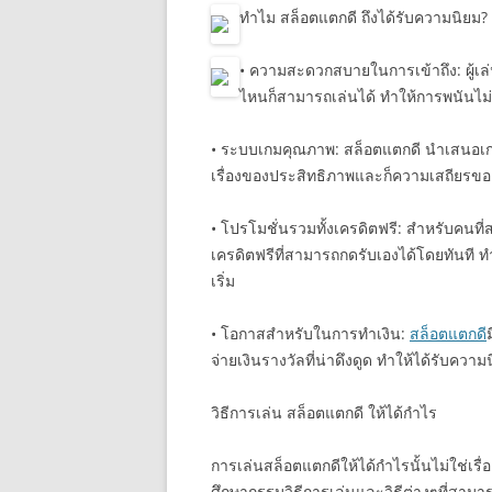
ทำไม สล็อตแตกดี ถึงได้รับความนิยม?
• ความสะดวกสบายในการเข้าถึง: ผู้เล่
ไหนก็สามารถเล่นได้ ทำให้การพนันไม่จ
• ระบบเกมคุณภาพ: สล็อตแตกดี นำเสนอเกม
เรื่องของประสิทธิภาพและก็ความเสถียรข
• โปรโมชั่นรวมทั้งเครดิตฟรี: สำหรับคนที่ส
เครดิตฟรีที่สามารถกดรับเองได้โดยทันที ทำ
เริ่ม
• โอกาสสำหรับในการทำเงิน:
สล็อตแตกดี
จ่ายเงินรางวัลที่น่าดึงดูด ทำให้ได้รับควา
วิธีการเล่น สล็อตแตกดี ให้ได้กำไร
การเล่นสล็อตแตกดีให้ได้กำไรนั้นไม่ใช่เร
ศึกษากรรมวิธีการเล่นและวิธีต่างๆที่สาม