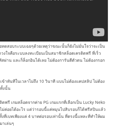
ื่อทดสอบระบบเฉยๆด้วยเหตุว่าขณะนั้นก็ยังไม่มั่นใจว่าจะเป็น
ทับดวงใจคือระบบลงทะเบียนเป็นสมาชิกสล็อตเครดิตฟรี ที่เร็ว
งรหัสผ่าน และก็ล็อกอินได้เลย ไม่ต้องการันตีตัวตน ไม่ต้องกรอก
ิตเข้าทันทีในเวลาไม่ถึง 10 วินาที แบบไม่ต้องแคปสลิป ไม่ต้อง
้งนั้น
รดิตฟรี เกมสล็อตจากค่าย PG เกมแรกที่เลือกเป็น Lucky Neko
ไม่ค่อยได้อะไร แต่ว่ารอบนี้แค่หมุนไปสิบรอบก็ได้ฟรีสปินแล้ว
ที่เบทเพียงแค่ 4 บาทต่อรอบเท่านั้น ที่ตรงนี้แหละที่ทำให้ผม
ด้มาเล่นๆ