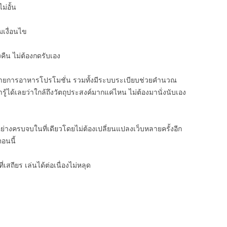
ม่อั้น
มเงื่อนไข
งคืน ไม่ต้องกดรับเอง
รายการอาหารโปรโมชั่น รวมทั้งมีระบบระเบียบช่วยคำนวณ
ารู้ได้เลยว่าใกล้ถึงวัตถุประสงค์มากแค่ไหน ไม่ต้องมานั่งนับเอง
อย่างครบจบในที่เดียวโดยไม่ต้องเปลี่ยนแปลงเว็บหลายครั้งอีก
ตอนนี้
ี่เสถียร เล่นได้ต่อเนื่องไม่หลุด