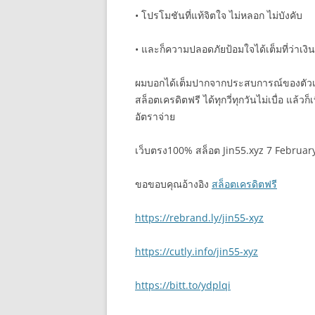
• โปรโมชันที่แท้จิตใจ ไม่หลอก ไม่บังคับ
• และก็ความปลอดภัยป้อมใจได้เต็มที่ว่าเ
ผมบอกได้เต็มปากจากประสบการณ์ของตัวเองว่
สล็อตเครดิตฟรี ได้ทุกวี่ทุกวันไม่เบื่อ แล้วก
อัตราจ่าย
เว็บตรง100% สล็อต Jin55.xyz 7 Februar
ขอขอบคุณอ้างอิง
สล็อตเครดิตฟรี
https://rebrand.ly/jin55-xyz
https://cutly.info/jin55-xyz
https://bitt.to/ydplqi