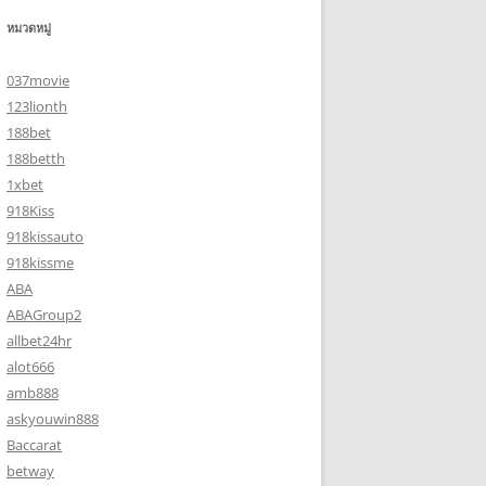
หมวดหมู่
037movie
123lionth
188bet
188betth
1xbet
918Kiss
918kissauto
918kissme
ABA
ABAGroup2
allbet24hr
alot666
amb888
askyouwin888
Baccarat
betway