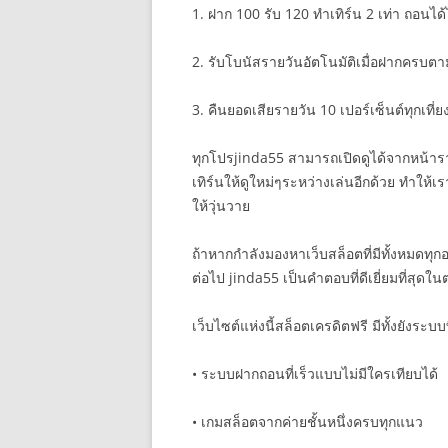
1. ฝาก 100 รับ 120 ทำเทิร์น 2 เท่า ถอนได้ไ
2. รับโบนัสรายวันอัตโนมัติเมื่อฝากครบตา
3. คืนยอดเสียรายวัน 10 เปอร์เซ็นต์ทุกเที่ย
ทุกโปรjinda55 สามารถเปิดดูได้จากหน้า
เทิร์นให้ดูใหม่ๆระหว่างเล่นอีกด้วย ทำให้เร
ให้วุ่นวาย
ถ้าหากกำลังมองหาเว็บสล็อตที่มีทั้งหมดทุก
ต่อไป jinda55 เป็นคำตอบที่ดีเยี่ยมที่สุดใน
เว็บไซต์แห่งนี้สล็อตเครดิตฟรี มีทั้งยังระบบท
• ระบบฝากถอนที่เร็วแบบไม่มีใครเทียบได้
• เกมสล็อตจากค่ายชั้นหนึ่งครบทุกแนว