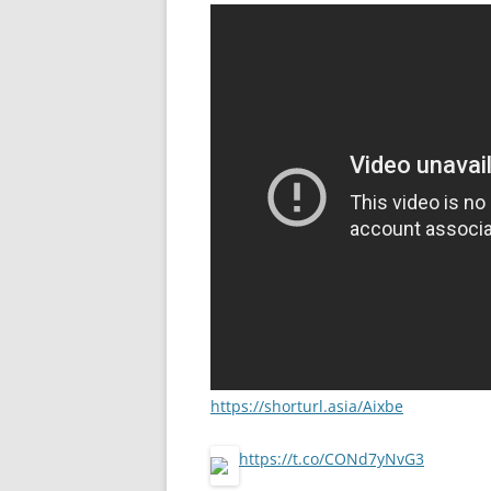
https://shorturl.asia/Aixbe
https://t.co/CONd7yNvG3