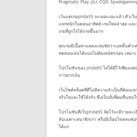
Pragmatic Play, JILI, CQ9, Spadegaming
เว้นแต่เกมjinda55 จะเยอะแยะแล้ว ตัวเว็บ
แจกหนักในตอนอาทิตย์ เกมใหม่ล่าสุด และก็
เกมที่ถูกใจได้ง่ายขึ้นมาก
ทุกเกมมีเนื้อหาแสดงแจ่มชัดว่าเบทขั้นต่ำเ
ทดสอบเล่นได้แบบไม่ต้องสมัครก่อน เหมาะสมก
โปรโมชันของ jinda55 ไม่ได้มีไว้เพียงแค่ประ
การฝากเงิน
เว็บไซต์สล็อตที่ดีไม่มีความจำเป็นที่ต้องแ
จริงใจและใช้ได้จริง ซึ่งเป็นสิ่งที่ผมชื่นชมใ
โปรโมชันที่เว็บjinda55 จัดไว้จะมีรายละเ
ลับเฉพาะสมาชิกเก่า หรือมีเงื่อนไขหลบซ่อน
ได้แก่