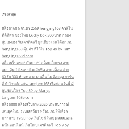
เรื่องล่าสุด
สล็อต168 6 กันยา 2569 hengjing168 คาสิโน
ที่ดีที่สุด ของไทย Lucky box 300 บาท กล่อง
สุ่มเฮงเฮง รับเครดิตฟรี ยูสเดียว เล่นได้ทุกเกม
hengjing168 คุ้มค่า ที่ไว้ใจ Top 49 by Tam
hengjing168d.com
สล็อตเว็บตรง 6 กันยา 69 สล็อตเว็บตรง สาย
แตก ลุ้นกำไรแบบไม่เสียฟีล สายสล็อต ฝาก
60 รับ 300 ห้ามพลาด เล่นลื่น ไม่มีสะดุด การัน
ตี กำไรหลักแสน tangtem168 เริ่มก่อนวันนี้ มี
ลุ้นก่อนใคร Top 89 by Marlys
tangtem168e.com
สล็อต888 สล็อตเว็บตรง 2026 ประสบการณ์
เล่นยุคใหม่ ระบบเสถียร พร้อมเกมให้เลือก
มากมาย 19 SEP 69 เว็บไซต์ ใหญ่ Jin888.asia
พนันออนไลน์ เว็บใหญ่ เครดิตฟรี Top 9 by