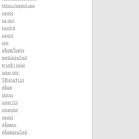
https://pgslot.spa
pgslot
pg slot
kiss918
pgslot
slot
สล็อตเว็บตรง
ดูหนังออนไลน์
ทางเข้า joker
joker slot
โจ๊กเกอร์123
สล็อต
slotxo
joker123
jokerslot
pgslot
สล็อตxo
สล็อตออนไลน์