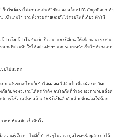
“เว็บไซต์ตรงไม่ผ่านเอเย่นต์” ชื่อของ สล็อต168 มักถูกถือมาเอ๋ย
่น เข้าเกมไว รวมทั้งรวมค่ายเกมดังไว้ครบในที่เดียว ทำให้
ร่งใส โปรโมชันเข้าถึงง่าย และก็มีเกมให้เลือกมาก จะสาย
หาเกมที่ประทับใจได้อย่างง่ายๆ แถมระบบหน้าเว็บไซต์วางแบบ
ด้แบบไม่สะดุด
ระบบ เล่นขณะไหนก็เข้าได้ตลอด ไม่จำเป็นที่จะต้องมาวิตก
โฟกัสกับจังหวะเกมได้สุดกำลัง คนใดกันที่กำลังมองหาเว็บสล็อต
การใช้งานลื่นๆสล็อต168 ก็เป็นอีกตัวเลือกที่คนไม่ใช่น้อย
อน ระบบทันสมัย เร็วทันใจ
วามรู้สึกว่า “ไม่มีกั๊ก” จริงๆไม่ว่าจะยูสใหม่หรือยูสเก่า ก็ได้