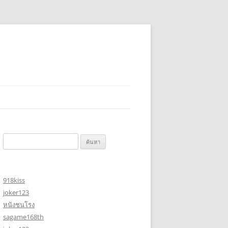
ค้นหา
สำหรับ:
918kiss
joker123
หนังชนโรง
sagame168th