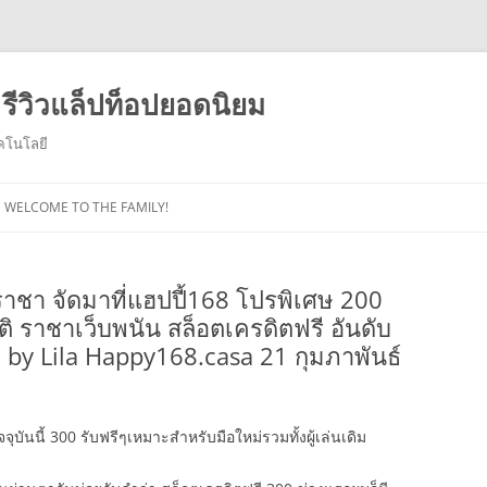
รีวิวแล็ปท็อปยอดนิยม
คโนโลยี
ข้าม
ไป
WELCOME TO THE FAMILY!
ยัง
เนื้อหา
าชา จัดมาที่แฮปปี้168 โปรพิเศษ 200
ติ ราชาเว็บพนัน สล็อตเครดิตฟรี อันดับ
7 by Lila Happy168.casa 21 กุมภาพันธ์
ุบันนี้ 300 รับฟรีๆเหมาะสำหรับมือใหม่รวมทั้งผู้เล่นเดิม