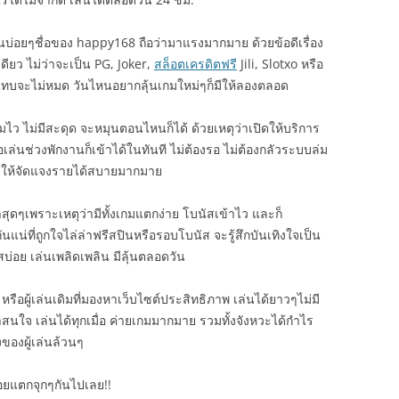
งกันบ่อยๆชื่อของ happy168 ถือว่ามาแรงมากมาย ด้วยข้อดีเรื่อง
ดียว ไม่ว่าจะเป็น PG, Joker,
สล็อตเครดิตฟรี
Jili, Slotxo หรือ
ด้แทบจะไม่หมด วันไหนอยากลุ้นเกมใหม่ๆก็มีให้ลองตลอด
มไว ไม่มีสะดุด จะหมุนตอนไหนก็ได้ ด้วยเหตุว่าเปิดให้บริการ
อเล่นช่วงพักงานก็เข้าได้ในทันที ไม่ต้องรอ ไม่ต้องกลัวระบบล่ม
ทำให้จัดแจงรายได้สบายมากมาย
สุดๆเพราะเหตุว่ามีทั้งเกมแตกง่าย โบนัสเข้าไว และก็
ันแน่ที่ถูกใจไล่ล่าฟรีสปินหรือรอบโบนัส จะรู้สึกบันเทิงใจเป็น
บ่อย เล่นเพลิดเพลิน มีลุ้นตลอดวัน
 หรือผู้เล่นเดิมที่มองหาเว็บไซต์ประสิทธิภาพ เล่นได้ยาวๆไม่มี
่าสนใจ เล่นได้ทุกเมื่อ ค่ายเกมมากมาย รวมทั้งจังหวะได้กำไร
ของผู้เล่นล้วนๆ
่อยแตกจุกๆกันไปเลย!!