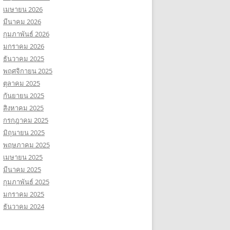
เมษายน 2026
มีนาคม 2026
กุมภาพันธ์ 2026
มกราคม 2026
ธันวาคม 2025
พฤศจิกายน 2025
ตุลาคม 2025
กันยายน 2025
สิงหาคม 2025
กรกฎาคม 2025
มิถุนายน 2025
พฤษภาคม 2025
เมษายน 2025
มีนาคม 2025
กุมภาพันธ์ 2025
มกราคม 2025
ธันวาคม 2024