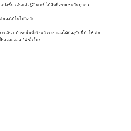
แบ่งชั้น เล่นแล้วรู้สึกแฟร์ ได้สิทธิ์ครบเช่นกันทุกคน
ำเองได้ในไม่กี่คลิก
นการเงิน แม้กระนั้นที่จริงแล้วระบบออโต้ปัจจุบันนี้ทำให้ ฝาก–
เป็นเองตลอด 24 ชั่วโมง