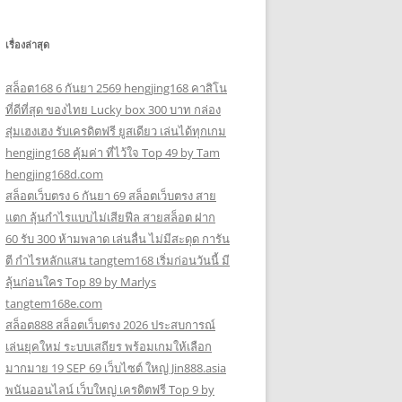
เรื่องล่าสุด
สล็อต168 6 กันยา 2569 hengjing168 คาสิโน
ที่ดีที่สุด ของไทย Lucky box 300 บาท กล่อง
สุ่มเฮงเฮง รับเครดิตฟรี ยูสเดียว เล่นได้ทุกเกม
hengjing168 คุ้มค่า ที่ไว้ใจ Top 49 by Tam
hengjing168d.com
สล็อตเว็บตรง 6 กันยา 69 สล็อตเว็บตรง สาย
แตก ลุ้นกำไรแบบไม่เสียฟีล สายสล็อต ฝาก
60 รับ 300 ห้ามพลาด เล่นลื่น ไม่มีสะดุด การัน
ตี กำไรหลักแสน tangtem168 เริ่มก่อนวันนี้ มี
ลุ้นก่อนใคร Top 89 by Marlys
tangtem168e.com
สล็อต888 สล็อตเว็บตรง 2026 ประสบการณ์
เล่นยุคใหม่ ระบบเสถียร พร้อมเกมให้เลือก
มากมาย 19 SEP 69 เว็บไซต์ ใหญ่ Jin888.asia
พนันออนไลน์ เว็บใหญ่ เครดิตฟรี Top 9 by