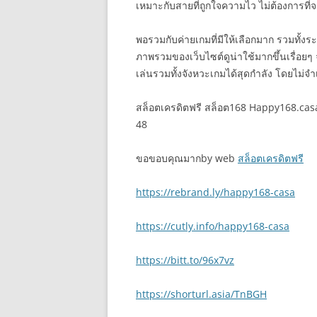
เหมาะกับสายที่ถูกใจความไว ไม่ต้องการที่จะ
พอรวมกับค่ายเกมที่มีให้เลือกมาก รวมทั้งร
ภาพรวมของเว็บไซต์ดูน่าใช้มากขึ้นเรื่อยๆ
เล่นรวมทั้งจังหวะเกมได้สุดกำลัง โดยไม่จำ
สล็อตเครดิตฟรี สล็อต168 Happy168.cas
48
ขอขอบคุณมากby web
สล็อตเครดิตฟรี
https://rebrand.ly/happy168-casa
https://cutly.info/happy168-casa
https://bitt.to/96x7vz
https://shorturl.asia/TnBGH