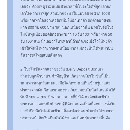
เลยจ้ะ! ด้วยเหตุว่ามันเป็นช่วงเวลาที่เว็บจะใจดีที่สุด เอาอก
เอาใจพวกเราที่สุด ส่วนมากจะมาในแบบอย่าง ฝาก 100%
หรือฝากเท่าใดแจกเครดิตเพิ่มให้อีกเท่าตัว ยกตัวอย่างเช่น
ฝาก 300 รับ 600 บาท ฯลฯ นอกเหนือจากนั้น บางเว็บจัดโปร
โมชั่นทุนน้อยยอดฮิตอย่าง “ฝาก 10 รับ 100” หรือ “ฝาก 50
รับ 100” แนะนำเลยว่าโปรเหล่านี้ถ้าเกิดเจอเมื่อไรให้พุ่งตัว
เข้าใส่ทันที เพราะว่าลงทุนน้อยมาก แม้กระนั้นได้ทุนมาปั่น
ลุ้นรางวัลใหญ่แบบคุ้มสุดๆ
2. โปรโมชั่นฝากแรกของวัน (Daily Deposit Bonus)
สำหรับลูกค้าขาประจำที่อยู่บ้านเกิดยาวๆโปรโมชั่นนี้เป็น
ขนมหวานทุกวันเลยนะ เมื่อใดก็ตามคุณตื่นเช้าตรู่มาแล้ว
ทำการฝากเงินก้อนแรกของวัน เว็บจะมอบโบนัสพิเศษเพิ่มให้
ทันที 10% – 20% ยิ่งฝากมากมายก็ยิ่งได้เครดิตเติมเข้าไป
มาก เหมาะอย่างยิ่งสำหรับผู้ที่คิดแผนจะปั่นสล็อตยาวๆทั้งวัน
การได้โบนัสโปะเพิ่มเข้ามาตั้งแต่ต้นวันจะช่วยทำให้พวกเรา
บริหารหน้าตักเงินเดิมพันได้ง่ายและยืดหยุ่นมากยิ่งขึ้นจ้ะ