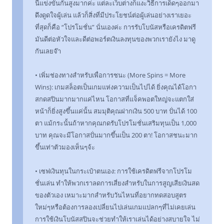
นี้แข่งขันกันสูงมากค่ะ แต่ละเว็บต่างก็แงะวิธีการเด็ดๆออกมา
ดึงดูดใจผู้เล่น แล้วก็สิ่งที่มีประโยชน์ต่อผู้เล่นอย่างเราเยอะ
ที่สุดก็คือ “โปรโมชั่น” นั่นเองค่ะ การรับโบนัสหรือเครดิตฟรี
มันดีต่อหัวใจและดีต่อพอร์ตเงินลงทุนของพวกเรายังไง มาดู
กันเลยจ๊า
• เพิ่มช่องทางสำหรับเพื่อการชนะ (More Spins = More
Wins): เกมสล็อตเป็นเกมแห่งความเป็นไปได้ ยิ่งคุณได้โอกา
สกดสปินมากมากแค่ไหน โอกาสที่แจ็คพอตใหญ่จะแตกใส่
หน้าก็ยิ่งสูงขึ้นแค่นั้น สมมุติคุณฝากเงิน 500 บาท ปั่นได้ 100
ตา แม้กระนั้นถ้าหากคุณกดรับโปรโมชั่นเสริมทุนเป็น 1,000
บาท คุณจะมีโอกาสปั่นมากขึ้นเป็น 200 ตา! โอกาสชนะมาก
ขึ้นเท่าตัวมองเห็นๆจ้ะ
• เซฟเงินทุนในกระเป๋าตนเอง: การใช้เครดิตฟรีจากโปรโม
ชั่นเล่น ทำให้พวกเราลดการเสี่ยงสำหรับในการสูญเสียเงินสด
ของตัวเอง เหมาะมากสำหรับวันไหนที่อยากทดสอบสูตร
ใหม่ๆหรือต้องการลองเปลี่ยนไปเล่นเกมแปลกๆที่ไม่เคยเล่น
การใช้เงินโบนัสสปินจะช่วยทำให้เราเล่นได้อย่างสบายใจ ไม่