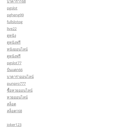
บาคาร่า168
pgslot
pgheng99
fullslotpg
live22
ดูหนัง
ดูหนังฟรี
หนังออนไลน์
ดูหนังฟรี
pgslot77
ปั่นแตก66
บาคาร่าออนไลน์
punpro777
ซื้อหวยออนไลน์
หวยออนไลน์
สล็อต
สล็อต168
joker123