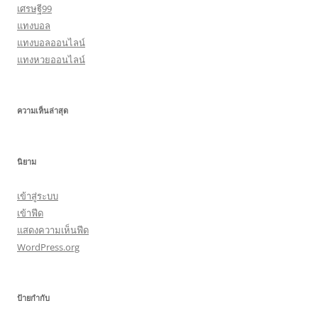
เศรษฐี99
แทงบอล
แทงบอลออนไลน์
แทงหวยออนไลน์
ความเห็นล่าสุด
นิยาม
เข้าสู่ระบบ
เข้าฟีด
แสดงความเห็นฟีด
WordPress.org
ป้ายกำกับ