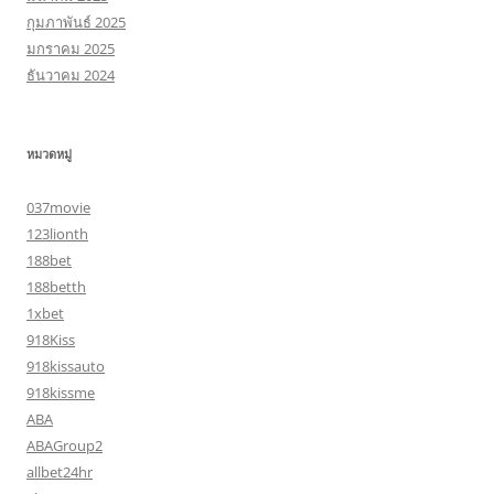
กุมภาพันธ์ 2025
มกราคม 2025
ธันวาคม 2024
หมวดหมู่
037movie
123lionth
188bet
188betth
1xbet
918Kiss
918kissauto
918kissme
ABA
ABAGroup2
allbet24hr