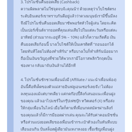
3. โปรโมชั่นคืนยอดเสีย (Cashback)
ความผิดพลาดไม่ใช่จุดจบจ้ะคุณน้า! ด้วยเหตุว่าเว็บไซต์ตรง
ระดับอินเตอร์เขาทราบกันดีอยู่แล้วว่าดวงมนุษย์เรามีขึ้นมีลง
จึงมีโปรโมชั่นคืนยอดเสียมาซัพพอร์ตหัวใจผู้เล่น โดยจะคิด
เป็นเปอร์เซ็นต์จากยอดที่คุณเล่นเสียไปในแต่ละวันหรือแต่ละ
อาทิตย์ (ส่วนมากจะอยู่ที่ 5% – 10%) แล้วก็ความเริ่ดคือ เงิน
คืนยอดเสียก้อนนี้ บางเว็บไซต์ให้เป็นเครดิตที่ “ถอนออกได้
โดยทันทีโดยไม่ต้องทำเทิร์น” หรือบางเว็บก็ทำเทิร์นน้อยมาก
ถือเป็นเงินขวัญถุงที่ช่วยให้พวกเรามีโอกาสพลิกวิกฤตเป็น
ช่องทาง กลับมาจับเงินล้านได้อีกที
4. โปรโมชั่นชักชวนเพื่อนมั่งมี (Affiliate / แนะนำเพื่อนพ้อง)
อันนี้คือทีเด็ดของตัวแม่สายอินฟลูเอนเซอร์เลยจ๊ะ! ไม่ต้อง
ลงทุนเองแม้แต่บาทเดียว แค่กดก๊อปปี้ลิงก์เสนอแนะเพื่อนฝูง
ของคุณ แล้วเอาไปแชร์ในกรุ๊ปเฟซบุ๊ก ทวิตเตอร์ (X) หรือส่ง
ให้กลุ่มเพื่อนในไลน์ เมื่อใดก็ตามที่เพื่อนกดสมัครผ่านลิงก์
ของคุณแล้วก็มีการมียอดฝากเล่น คุณจะได้รับค่าคอมมิชชั่น
หรือส่วนแบ่งยอดเสียของเพื่อนเข้ากระเป๋าตัวเองในทันทีแบบ
เสือนอนกิน ปั่นสล็อตผู้เดียวมันเหงาหงอย เชื้อเชิญเพื่อนฝูง