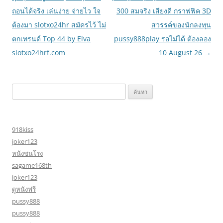
ถอนได้จริง เล่นง่าย จ่ายไว ใจ
300 สมจริง เสียงดี กราฟฟิค 3D
ต้องมา slotxo24hr สมัครไว้ ไม่
สวรรค์ของนักลงทุน
ตกเทรนด์ Top 44 by Elva
pussy888play รอไม่ได้ ต้องลอง
slotxo24hrf.com
10 August 26
→
ค้นหา
สำหรับ:
918kiss
joker123
หนังชนโรง
sagame168th
joker123
ดูหนังฟรี
pussy888
pussy888