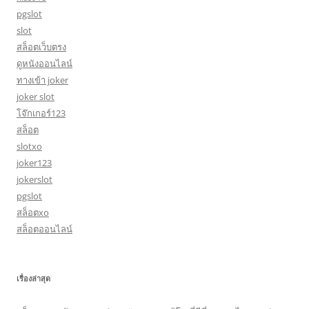
pgslot
slot
สล็อตเว็บตรง
ดูหนังออนไลน์
ทางเข้า joker
joker slot
โจ๊กเกอร์123
สล็อต
slotxo
joker123
jokerslot
pgslot
สล็อตxo
สล็อตออนไลน์
เรื่องล่าสุด