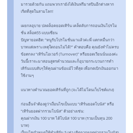
มารวยด้วยกัน แถมพวกเรายังได้เงินฟรีมาสปินอีกต่างหาก
เริ่ดที่สุดในสามโลก!
เผยกลอุบาย ปลดล็อคยอดเทิร์น เคล็ดลับการถอนเงินโปรโม
ชั่น สล็อต55 แบบเซียน
ปัญหายอดฮิต: “หนูรับโปรโมชั่นมาแล้วค่ะพี่ แตกหมื่นกว่า
บาทแต่เพราะเหตุใดถอนไม่ได้?” คำตอบคือ คุณยังทำไม่ครบ
ข้อตกลง “เทิร์นโอเวอร์ (Turnover)” หรือยอดเวียนนั่นเองค่ะ
วันนี้เราจะมาสอนสูตรคำนวณและก็อุบายกระบวนการทำ
เทิร์นแบบสับๆให้คุณผ่านข้อแม้ไวที่สุด เพื่อกดเบิกเงินออกมา
ใช้งามๆ
แนวทางคำนวณยอดเทิร์นที่ถูก (จะได้ไม่โดนเว็บไซต์แกง)
ก่อนอื่นจำต้องดูว่าเงื่อนไขเป็นแบบ “เทิร์นยอดโบนัส” หรือ
“เทิร์นยอดฝากรวมโบนัส” ตัวอย่างเช่น:
คุณฝากเงิน 100 บาท ได้โบนัส 100 บาท (รวมเป็นทุน 200
บาท)
เงื่อนไขกำหนดให้ทำเทิร์น 5 เท่า (คิดจากยอดฝากรวมโบนัส)