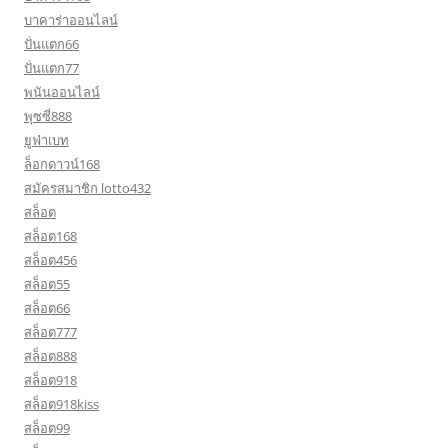
บาคาร่าออนไลน์
ปั่นแตก66
ปั่นแตก77
พนันออนไลน์
พุซซี่888
ยูฟ่าเบท
ล็อกดาวน์168
สมัครสมาชิก lotto432
สล็อต
สล็อต168
สล็อต456
สล็อต55
สล็อต66
สล็อต777
สล็อต888
สล็อต918
สล็อต918kiss
สล็อต99