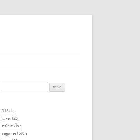
ค้นหา
สำหรับ:
918kiss
joker123
หนังชนโรง
sagame168th