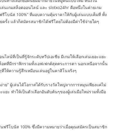
เป็นทางเลือกยอดนิยมมากมายในหมู่คนแบบใหม่ หนึ่งใน
รเล่นเกมสล็อตออนไลน์ และ slotxo24hr คือหนึ่งในค่ายเกม
 “ฟรีโบนัส 100%” ที่มอบความคุ้มราคาให้กับผู้เล่นแบบเต็มที่ ทั้ง
อยครั้ง แล้วก็สมัครสมาชิกได้ฟรีโดยไม่ต้องมีค่าใช้จ่ายใดๆ
ไลน์ที่เป็นที่รู้จักระดับทวีปเอเชีย มีเกมให้เลือกเล่นเยอะแยะ
ล็อตที่มีกราฟิกรวมทั้งเอฟเฟกต์สุดตระการตา นอกเหนือจากนั้น
ที่ให้ความรู้สึกเหมือนเล่นอยู่ในคาสิโนจริงๆ
ตกง่าย” ผู้เล่นได้โอกาสได้รับรางวัลใหญ่จากการหมุนเพียงแค่ไม่
แยะ ทำให้เป็นตัวเลือกอันดับต้นๆของผู้เล่นมือใหม่รวมทั้งมือ
่นฟรีโบนัส 100% ซึ่งมีความหมายว่าเมื่อคุณสมัครเป็นสมาชิก