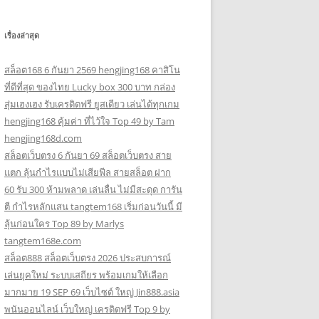
เรื่องล่าสุด
สล็อต168 6 กันยา 2569 hengjing168 คาสิโน
ที่ดีที่สุด ของไทย Lucky box 300 บาท กล่อง
สุ่มเฮงเฮง รับเครดิตฟรี ยูสเดียว เล่นได้ทุกเกม
hengjing168 คุ้มค่า ที่ไว้ใจ Top 49 by Tam
hengjing168d.com
สล็อตเว็บตรง 6 กันยา 69 สล็อตเว็บตรง สาย
แตก ลุ้นกำไรแบบไม่เสียฟีล สายสล็อต ฝาก
60 รับ 300 ห้ามพลาด เล่นลื่น ไม่มีสะดุด การัน
ตี กำไรหลักแสน tangtem168 เริ่มก่อนวันนี้ มี
ลุ้นก่อนใคร Top 89 by Marlys
tangtem168e.com
สล็อต888 สล็อตเว็บตรง 2026 ประสบการณ์
เล่นยุคใหม่ ระบบเสถียร พร้อมเกมให้เลือก
มากมาย 19 SEP 69 เว็บไซต์ ใหญ่ Jin888.asia
พนันออนไลน์ เว็บใหญ่ เครดิตฟรี Top 9 by