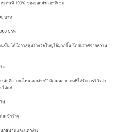
โดยทันที 100% ของยอดฝาก อาทิเช่น
200 บาท
1,000 บาท
ด้นานขึ้น ได้โอกาสลุ้นรางวัลใหญ่ได้มากขึ้น โดยปราศจากความ
ริง
ยสงสัยคือ “เกมไหนแตกง่าย?” มีเกมหลายเกมที่ได้รับการรีวิวว่า
 ได้แก่
ดไป
ัสเข้ารัวๆ
ี่สนุกสนานและแตกง่าย