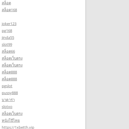
สล็อต
สล็อต168
joker123
pg168
jinda55
slot99
สล็อต66
สล็อตเว็บตรง
สล็อตเว็บตรง
สล็อต888
สล็อต888
pgslot
pussy888
บาคาร่า
slotxo
สล็อตเว็บตรง
หนังโป๊ไทย
https://1xbetth.vip