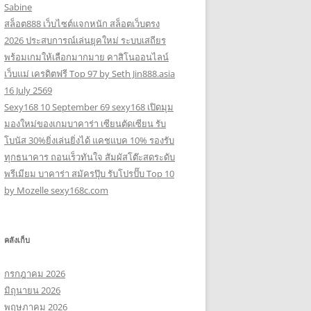
Sabine
สล็อต888 เว็บไซต์แจกหนัก สล็อตเว็บตรง
2026 ประสบการณ์เล่นยุคใหม่ ระบบเสถียร
พร้อมเกมให้เลือกมากมาย คาสิโนออนไลน์
เว็บแม่ เครดิตฟรี Top 97 by Seth Jin888.asia
16 July 2569
Sexy168 10 September 69 sexy168 เปิดมุม
มองใหม่ของเกมบาคาร่า เซียนตัดเซียน รับ
โบนัส 30%ยิ่งเล่นยิ่งได้ แคชแบค 10% รองรับ
ทุกธนาคาร ถอนเร็วทันใจ สัมผัสโต๊ะสดระดับ
พรีเมียม บาคาร่า สมัครปุ๊บ รับโปรปั๊บ Top 10
by Mozelle sexy168c.com
คลังเก็บ
กรกฎาคม 2026
มิถุนายน 2026
พฤษภาคม 2026