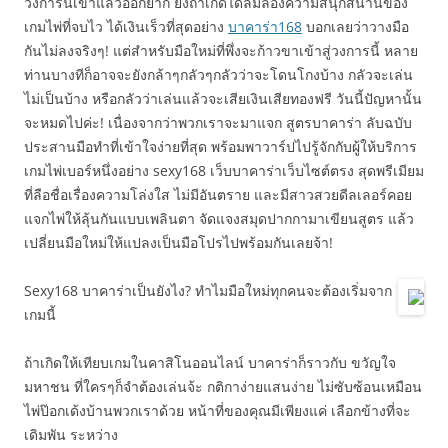
วงการนี้เข้าแล้วออกยาก ยิ่งถ้าเกิดได้ลิ้มลองความสนุกสนานของ
เกมไพ่ที่จบไว ได้เงินเร็วที่สุดอย่าง
บาคาร่า168
บอกเลยว่าวางมือ
กันไม่ลงจริงๆ! แต่สำหรับมือใหม่ที่พึ่งจะก้าวขาเข้าสู่วงการนี้ หลาย
ท่านบางทีก็อาจจะยังกล้าๆกลัวๆกลัวว่าจะโดนโกงบ้าง กลัวจะเล่น
ไม่เป็นบ้าง หรือกลัวว่าเล่นแล้วจะเสียเงินเสียทองฟรี วันนี้ปัญหานั้น
จะหมดไปค่ะ! เนื่องจากว่าพวกเราจะมาแจก สูตรบาคาร่า ลับฉบับ
ประสานมือทำที่เข้าใจง่ายที่สุด พร้อมพาวาร์ปไปรู้จักกับผู้ให้บริการ
เกมไพ่เบอร์หนึ่งอย่าง sexy168 เว็บบาคาร่าเว็บไซต์ตรง สุดพรีเมียม
ที่ลือชื่อเรื่องความโล่งใส ไม่มีอันตราย และมีสาวสวยดีลเลอร์คอย
แจกไพ่ให้ลุ้นกันแบบเพลินตา จัดแจงสมุดปากกามาเขียนสูตร แล้ว
เปลี่ยนมือใหม่ให้แปลงเป็นมือโปรไปพร้อมกันเลยจ้า!
Sexy168 บาคาร่าเป็นยังไง? ทำไมมือใหม่ทุกคนจะต้องเริ่มจาก
เกมนี้
ถ้าเกิดให้เทียบเกมในคาสิโนออนไลน์ บาคาร่าก็ราวกับ ขวัญใจ
มหาชน ที่ใครๆก็จำต้องเล่นจ้ะ กติกาง่ายแสนง่าย ไม่ซับซ้อนเหมือน
ไพ่ป๊อกเด้งบ้านพวกเราด้วย หน้าที่ของคุณมีเพียงแค่ เลือกข้างที่จะ
เดิมพัน ระหว่าง