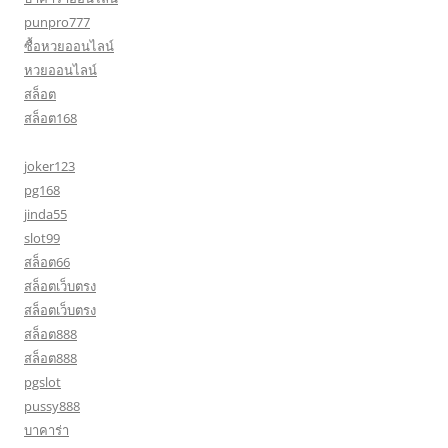
punpro777
ซื้อหวยออนไลน์
หวยออนไลน์
สล็อต
สล็อต168
joker123
pg168
jinda55
slot99
สล็อต66
สล็อตเว็บตรง
สล็อตเว็บตรง
สล็อต888
สล็อต888
pgslot
pussy888
บาคาร่า