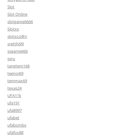
Slot
Slot Online
slotgame6666
Slotxo
slotxo24hr
sretthi99
ssgame666
ssru
tangtem168
teenoi69
temmax69
texas24
UFA11k
ufa191
ufa8997
ufabet
ufabombx
ufafox88