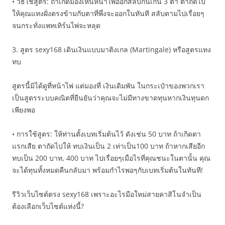
• วิธีใช้สูตร: ถ้าเกิดมองเห็นหน้าไพ่ออกสลับกันเกิน 3 ตา ตาถัดไป
ให้คุณแทงฝั่งตรงข้ามกับตาที่พึ่งจะออกในทันที สลับตามไปเรื่อยๆ
จนกระทั่งแพทเทิร์นไพ่จะหลุด
3. สูตร sexy168 เดินเงินแบบมาติงเกล (Martingale) หรือสูตรแทง
ทบ
สูตรนี้มิได้ดูที่หน้าไพ่ แต่มองที่ เงินเดิมพัน ในกระเป๋าของพวกเรา
เป็นสูตรระบบคณิตที่ยืนยันว่าคุณจะไม่มีทางขาดทุนหากเงินทุนดก
เพียงพอ
• การใช้สูตร: ให้ท่านตั้งเบทเริ่มต้นไว้ ดังเช่น 50 บาท ถ้าเกิดตา
แรกเสีย ตาถัดไปให้ ทบเงินเป็น 2 เท่าเป็น100 บาท ถ้าหากเสียอีก
ทบเป็น 200 บาท, 400 บาท ไปเรื่อยๆเมื่อไรที่คุณชนะในตานั้น คุณ
จะได้ทุนทั้งหมดคืนกลับมา พร้อมกำไรพอๆกับเบทเริ่มต้นในทันที!
รีวิวเว็บไซต์ตรง sexy168 เพราะอะไรมือใหม่สายคาสิโนจำเป็น
ต้องเลือกเว็บไซต์แห่งนี้?