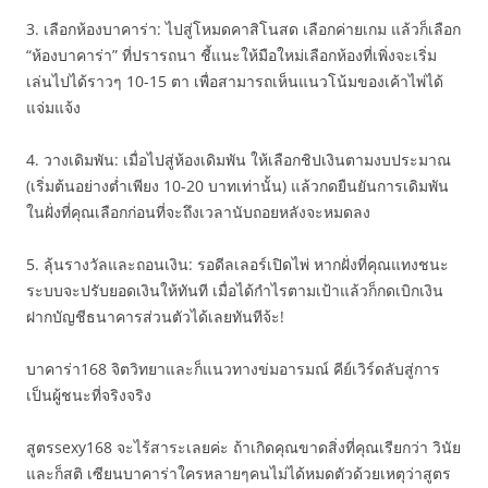
3. เลือกห้องบาคาร่า: ไปสู่โหมดคาสิโนสด เลือกค่ายเกม แล้วก็เลือก
“ห้องบาคาร่า” ที่ปรารถนา ชี้แนะให้มือใหม่เลือกห้องที่เพิ่งจะเริ่ม
เล่นไปได้ราวๆ 10-15 ตา เพื่อสามารถเห็นแนวโน้มของเค้าไพ่ได้
แจ่มแจ้ง
4. วางเดิมพัน: เมื่อไปสู่ห้องเดิมพัน ให้เลือกชิปเงินตามงบประมาณ
(เริ่มต้นอย่างต่ำเพียง 10-20 บาทเท่านั้น) แล้วกดยืนยันการเดิมพัน
ในฝั่งที่คุณเลือกก่อนที่จะถึงเวลานับถอยหลังจะหมดลง
5. ลุ้นรางวัลและถอนเงิน: รอดีลเลอร์เปิดไพ่ หากฝั่งที่คุณแทงชนะ
ระบบจะปรับยอดเงินให้ทันที เมื่อได้กำไรตามเป้าแล้วก็กดเบิกเงิน
ฝากบัญชีธนาคารส่วนตัวได้เลยทันทีจ้ะ!
บาคาร่า168 จิตวิทยาและก็แนวทางข่มอารมณ์ คีย์เวิร์ดลับสู่การ
เป็นผู้ชนะที่จริงจริง
สูตรsexy168 จะไร้สาระเลยค่ะ ถ้าเกิดคุณขาดสิ่งที่คุณเรียกว่า วินัย
และก็สติ เซียนบาคาร่าใครหลายๆคนไม่ได้หมดตัวด้วยเหตุว่าสูตร