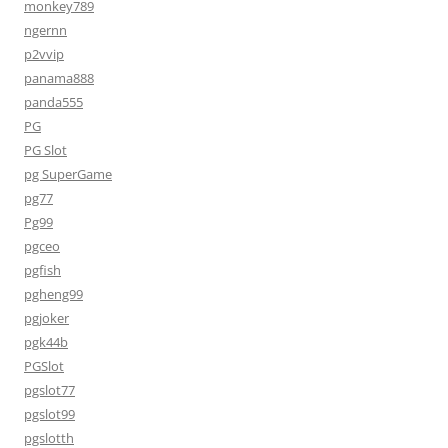
monkey789
ngernn
p2vvip
panama888
panda555
PG
PG Slot
pg SuperGame
pg77
Pg99
pgceo
pgfish
pgheng99
pgjoker
pgk44b
PGSlot
pgslot77
pgslot99
pgslotth