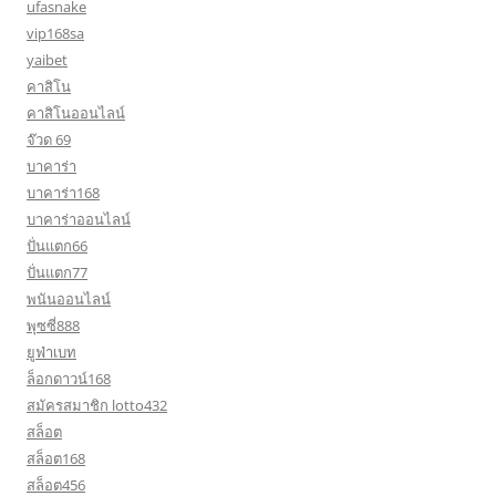
ufasnake
vip168sa
yaibet
คาสิโน
คาสิโนออนไลน์
จ๊วด 69
บาคาร่า
บาคาร่า168
บาคาร่าออนไลน์
ปั่นแตก66
ปั่นแตก77
พนันออนไลน์
พุซซี่888
ยูฟ่าเบท
ล็อกดาวน์168
สมัครสมาชิก lotto432
สล็อต
สล็อต168
สล็อต456