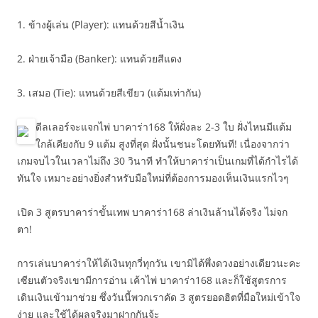
1. ข้างผู้เล่น (Player): แทนด้วยสีน้ำเงิน
2. ฝ่ายเจ้ามือ (Banker): แทนด้วยสีแดง
3. เสมอ (Tie): แทนด้วยสีเขียว (แต้มเท่ากัน)
ดีลเลอร์จะแจกไพ่ บาคาร่า168 ให้ฝั่งละ 2-3 ใบ ฝั่งไหนมีแต้ม
ใกล้เคียงกับ 9 แต้ม สูงที่สุด ฝั่งนั้นชนะโดยทันที! เนื่องจากว่า
เกมจบไวในเวลาไม่ถึง 30 วินาที ทำให้บาคาร่าเป็นเกมที่ได้กำไรได้
ทันใจ เหมาะอย่างยิ่งสำหรับมือใหม่ที่ต้องการมองเห็นเงินแรกไวๆ
เปิด 3 สูตรบาคาร่าขั้นเทพ บาคาร่า168 ล่าเงินล้านได้จริง ไม่จก
ตา!
การเล่นบาคาร่าให้ได้เงินทุกวี่ทุกวัน เขามิได้พึ่งดวงอย่างเดียวนะคะ
เซียนตัวจริงเขามีการอ่าน เค้าไพ่ บาคาร่า168 และก็ใช้สูตรการ
เดินเงินเข้ามาช่วย ซึ่งวันนี้พวกเราคัด 3 สูตรยอดฮิตที่มือใหม่เข้าใจ
ง่าย และใช้ได้ผลจริงมาฝากกันจ้ะ