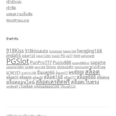
เข้าสู่ระบบ
เข้าฟีด
แสดงความเห็นฟีด
WordPress.org
ป้ายกำกับ
918Kiss
hengjing168
918kissauto
fullslotpg
happy168
jinda55
Joker123
PG
Joker123th
live22
pg77
Pg99
pgheng99
PGSlot
PunPro777
Pussy888
sagame
pussy888fun
Slotxo
slotxo24hr
ทางเข้าpg
sagame168th
scr888
sexy168
temmax69
สล็อต
บาคาร่า
ปั่นแตก66
พุซซี่888
บาคาร่า168
ปั่นแตก77
สล็อต168
สล็อต888
สล็อต55
สล็อต66
สล็อตpg
สล็อต99
สล็อต777
สล็อตเครดิตฟรี
สล็อตเว็บตรง
สล็อตออนไลน์
เว็บสล็อต
แทงบอลออนไลน์
เครดิตฟรี
โจ๊กเกอร์123