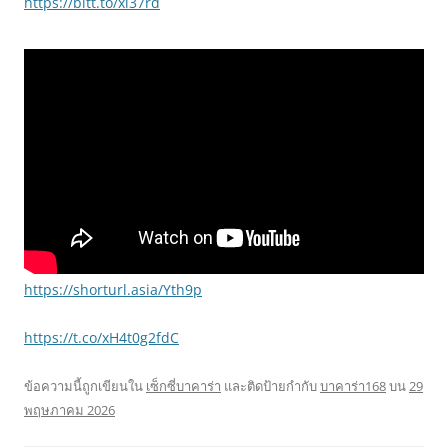
https://bitt.to/xi37rd
https://shorturl.asia/Yth9p
https://t.co/xH4t0g2fdC
ข้อความนี้ถูกเขียนใน
เซ็กซี่บาคาร่า
และติดป้ายกำกับ
บาคาร่า168
บน
29
พฤษภาคม 2026