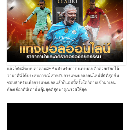
แล้วก็ยังมีระบบค่าคอมมิชชั่นสำหรับการ แทงบอล อีกด้วยเรียกได้
ว่ามาที่นี่ได้ประสบการณ์ สำหรับการแทงบอลออนไลน์ที่ดีที่สุดชื่น
ชอบสำหรับเพื่อการแทงบอลแล้วก็แฮปปี้ครั้งใดก็ตามเข้ามาเล่น
ต้องเลือกที่นี่เท่านั้นคุ้มสุดดีสุดพาคุณรวยให้สุด