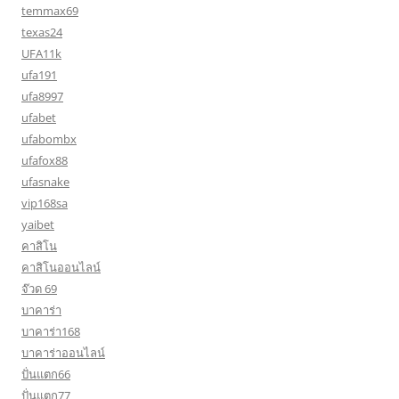
temmax69
texas24
UFA11k
ufa191
ufa8997
ufabet
ufabombx
ufafox88
ufasnake
vip168sa
yaibet
คาสิโน
คาสิโนออนไลน์
จ๊วด 69
บาคาร่า
บาคาร่า168
บาคาร่าออนไลน์
ปั่นแตก66
ปั่นแตก77