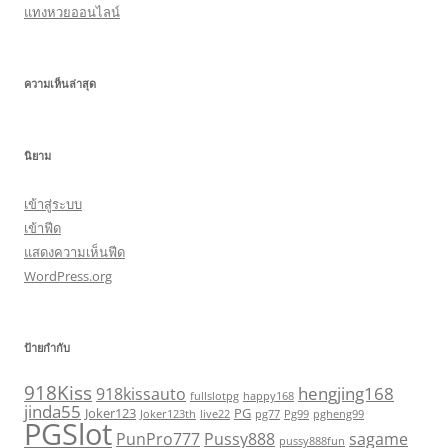
แทงหวยออนไลน์
ความเห็นล่าสุด
นิยาม
เข้าสู่ระบบ
เข้าฟีด
แสดงความเห็นฟีด
WordPress.org
ป้ายกำกับ
918Kiss
hengjing168
918kissauto
fullslotpg
happy168
jinda55
Joker123
PG
Joker123th
live22
pg77
Pg99
pgheng99
PGSlot
PunPro777
Pussy888
sagame
pussy888fun