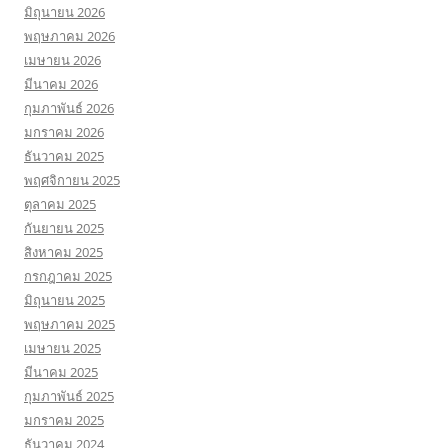
มิถุนายน 2026
พฤษภาคม 2026
เมษายน 2026
มีนาคม 2026
กุมภาพันธ์ 2026
มกราคม 2026
ธันวาคม 2025
พฤศจิกายน 2025
ตุลาคม 2025
กันยายน 2025
สิงหาคม 2025
กรกฎาคม 2025
มิถุนายน 2025
พฤษภาคม 2025
เมษายน 2025
มีนาคม 2025
กุมภาพันธ์ 2025
มกราคม 2025
ธันวาคม 2024