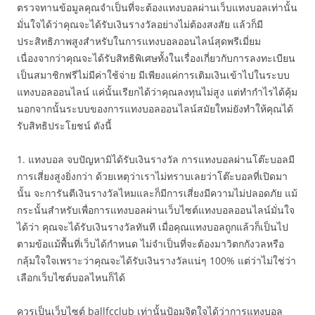
ตรวจทานข้อมูลคุณจำเป็นที่จะต้องแทงบอลผ่านเว็บแทงบอลเท่านั้น
มั่นใจได้ว่าคุณจะได้รับเงินรางวัลอย่างไม่ต้องสงสัย แล้วก็มี
ประสิทธิภาพสูงสำหรับในการแทงบอลออนไลน์สุดพรีเมี่ยม
เนื่องจากว่าคุณจะได้รับสิทธิพิเศษทั้งในเรื่องเกี่ยวกับการลงทะเบียน
เป็นสมาชิกฟรีไม่มีค่าใช้จ่าย มีเพียงแค่การเติมเงินเข้าไปในระบบ
แทงบอลออนไลน์ แค่นั้นเรียกได้ว่าคุณลงทุนไม่สูง แต่ทำกำไรได้คุ้ม
นอกจากนั้นระบบของการแทงบอลออนไลน์สมัยใหม่ยังทำให้คุณได้
รับสิทธิประโยชน์ ดังนี้
1. แทงบอล จบปัญหามิได้รับเงินรางวัล การแทงบอลผ่านโต๊ะบอลมี
การเสี่ยงสูงยิ่งกว่า ด้วยเหตุว่าเราไม่ทราบเลยว่าโต๊ะบอลที่เปิดมา
นั้น จะการันตีเงินรางวัลไหมและก็มีการเสี่ยงมีความไม่ปลอดภัย แม้
กระนั้นสำหรับเพื่อการแทงบอลผ่านเว็บไซต์แทงบอลออนไลน์มั่นใจ
ได้ว่า คุณจะได้รับเงินรางวัลทันที เมื่อคุณแทงบอลถูกแล้วก็เป็นไป
ตามข้อแม้พื้นที่เว็บได้กำหนด ไม่จำเป็นที่จะต้องมาวิตกกังวลหรือ
กลุ้มใจใจเพราะว่าคุณจะได้รับเงินรางวัลแน่ๆ 100% แต่ว่าไม่ใช่ว่า
เลือกเว็บไซต์บอลไหนก็ได้
ควรเป็นเว็บไซต์ ballfcclub เท่านั้นป้อมจิตใจได้ว่าการแทงบอล