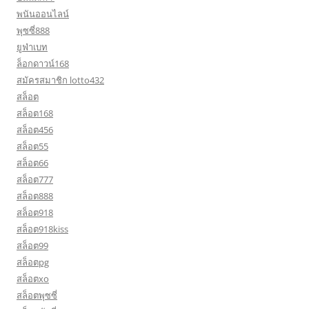
พนันออนไลน์
พุซซี่888
ยูฟ่าเบท
ล็อกดาวน์168
สมัครสมาชิก lotto432
สล็อต
สล็อต168
สล็อต456
สล็อต55
สล็อต66
สล็อต777
สล็อต888
สล็อต918
สล็อต918kiss
สล็อต99
สล็อตpg
สล็อตxo
สล็อตพุซซี่