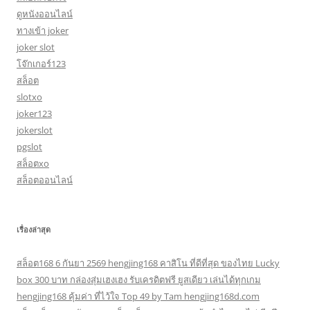
ดูหนังออนไลน์
ทางเข้า joker
joker slot
โจ๊กเกอร์123
สล็อต
slotxo
joker123
jokerslot
pgslot
สล็อตxo
สล็อตออนไลน์
เรื่องล่าสุด
สล็อต168 6 กันยา 2569 hengjing168 คาสิโน ที่ดีที่สุด ของไทย Lucky
box 300 บาท กล่องสุ่มเฮงเฮง รับเครดิตฟรี ยูสเดียว เล่นได้ทุกเกม
hengjing168 คุ้มค่า ที่ไว้ใจ Top 49 by Tam hengjing168d.com