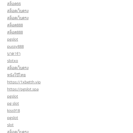
สล็อต66
สล็อตเว็บตรง
สล็อตเว็บตรง
สล็อต888
สล็อต888
pgslot
pussy888
บาคาร่า
slotxo
สล็อตเว็บตรง
หนังโป๊ไทย
https://1xbetth.vip
https://pgslot.spa
pgslot
pg slot
kiss918
pgslot
slot
สล็อตเว็บตรง