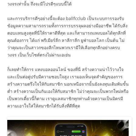
วงจรเท่านั้น ถึงจะมีโปรดีๆแบบนี้ได้
และการบริการดีๆอย่างนี้จะต้อง ballfcclub เป็นระบบการรองรับ
ข้อมูลความสามารถรวมทั้งการการบรรลุผลอย่างมืออาชีพ ได้รับสิ่ง
ตอบแทนสูงสุดที่นี่ให้ราคาดีที่สุด และก็สามารถแทงบอลได้ทุกลีกที่
คุณต้องการ ได้แก่ พรีเมียร์ลีก ลาลีกาลีก ยูฟ่าบอลโลก เป็นต้น ไม่
ว่าคุณจะเป็นสาวกของลีกไหนพวกเรามีให้เลือกทุกลีกอย่างครบ
วงจร เป็นเว็บไซต์ตรงไม่ผ่านเอเย่น
ก็เลยทำให้การ แทงบอลออนไลน์ ของที่นี่ สร้างความน่าไว้วางใจ
และเป็นต่อคู่ปรับมีความชอบใจสูง เรามองเห็นจุดสำคัญของการ
สร้างความตรึงใจให้กับสมาชิก นอกเหนือจากนั้นยังลงทุนเดิมพันขั้น
ต่ำ สร้างความเป็นกันเองให้กับสมาชิก ไม่ว่าคุณจะเป็นพวกใหม่หรือ
เป็นพวกเดี๋ยวนี้ก็ตาม เราดูแลสมาชิกทุกท่านด้วยความเป็นมิตรมี
ความเอาใจใส่ให้สมาชิกได้รับสิ่งที่ดีที่สุด