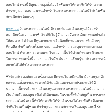
ออนไลน์ ตรงนี้มีคุณภาพสูงตั้งใจจริงพัฒนาให้สมาชิกได้รับความ
สำราญ ความสนุกสนานสำหรับในการแทงบอลออนไลน์โปรโมชั่น
จัดหนักจัดเต็มแน่ๆ
แทงบอล
2. แทงบอลออนไลน์ มีระบบจัดแจงเงินลงทุนไว้รองรับ
สมาชิกเนื่องจากสมาชิกใหม่ยังไม่รู้จักว่าจะจัดการเงินลงทุนอย่างไร
ให้สมควร ไม่ว่าจะมีทุนมากมายหรือน้อยก็ตามแนวทางที่กล้วยๆ
ที่สุดคือ จำเป็นต้องตั้งงบประมาณสำหรับการลงทุนว่าจะแทงบอล
ออนไลน์ ด้วยงบประมาณเท่าไรต่อจากนั้นให้ท่านกำหนดเป้าหมาย
ในการลงทุนครั้งนี้ว่าอยากอะไรดังเช่นอยากเรียนรู้หาประสบการณ์
อยากได้ได้กำไรจากการแทงบอล
ซึ่งวัตถุประสงค์แต่ละครั้งอาจจะมีความไม่เหมือนกัน ด้วยเหตุผลดัง
กล่าวคุณตั้งความมุ่งหมายให้ชัดแจ้งและวางงบประมาณให้ดี
นอกจากนี้ควรต้องแยกเงินลงทุนจากการแทงบอลออนไลน์ออกจาก
เงินส่วนตัวของคุณ เพื่อไม่ให้มาผสมกันรวมทั้งที่สำคัญเป็น การแทง
บอลออนไลน์ตรงนี้ทำให้สมาชิกได้รับเงินรางวัลโดยทันที เมื่อทาย
ว่าทีมไหนเป็นผู้ชนะ ถ้าว่าคุณวางแผนจัดการเงินลงทุนแบบงี้ รับ