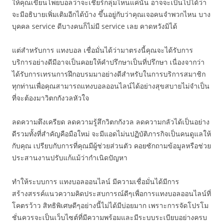
ให้คุณเขียนโพยบอลว่าจะเชียร์กลุ่มไหนแค่นั้น อาจจะเป็นไปได้ว่า
จะมีอธิบายเพิ่มเติมอีกได้บ้าง ขึ้นอยู่กับว่าคุณเจอคนจำพวกไหน บาง
บุคคล service ดีบางคนก็ไม่มี service เลย คาดหวังมิได้
แต่สำหรับการ แทงบอล เชื่อมั่นได้ว่ามาตรงนี้คุณจะได้รับการ
บริการอย่างดีมีอาจเป็นคอยให้คำปรึกษาเป็นที่ปรึกษา เนื่องจากว่า
ได้รับการเทรนการฝึกอบรมมาอย่างดีสำหรับในการบริการสมาชิก
ทุกท่านเพื่อคุณสามารถแทงบอลออนไลน์ได้อย่างสุขสบายไม่จำเป็น
ที่จะต้องมาวิตกกังวลหัวใจ
ลดความตึงเครียด ลดความรู้สึกวิตกกังวล ลดความกลัวได้เป็นอย่าง
ดีรวมทั้งที่สำคัญคือมือใหม่ จะมีแอดไม่นปฏิบัติภารกิจเป็นคนดูแลให้
กับคุณ เปรียบกับการที่คุณมีผู้ช่วยส่วนตัว คอยซักถามข้อมูลหรือช่วย
ประสานงานปรับแก้แม้ว่ากำเนิดปัญหา
ทำให้ระบบการ แทงบอลออนไลน์ มีความเชื่อมั่นได้มีการ
สร้างสรรค์แนวความคิดประสบการณ์ดีๆเพื่อการแทงบอลออนไลน์ที่
โคตรว้าว สิทธิพิเศษดีๆอย่างนี้ไม่ได้มีบ่อยมาก เพราะการจัดโปรโม
ชั่นควรจะเป็นเว็บไซต์ที่มีความพร้อมและมีระบบระเบียบอย่างครบ