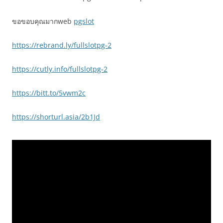
ขอขอบคุณมากweb
pgslot
https://rebrand.ly/fullslotpg-2
https://cutly.info/fullslotpg-2
https://bitt.to/5vwm2c
https://shorturl.asia/2b1Jd