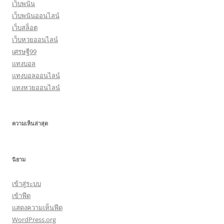
เว็บพนัน
เว็บพนันออนไลน์
เว็บสล็อต
เว็บหวยออนไลน์
เศรษฐี99
แทงบอล
แทงบอลออนไลน์
แทงหวยออนไลน์
ความเห็นล่าสุด
นิยาม
เข้าสู่ระบบ
เข้าฟีด
แสดงความเห็นฟีด
WordPress.org