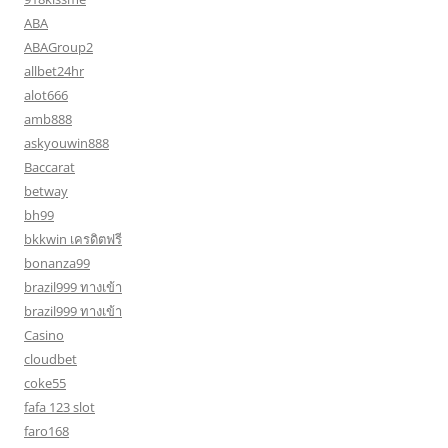
ABA
ABAGroup2
allbet24hr
alot666
amb888
askyouwin888
Baccarat
betway
bh99
bkkwin เครดิตฟรี
bonanza99
brazil999 ทางเข้า
brazil999 ทางเข้า
Casino
cloudbet
coke55
fafa 123 slot
faro168