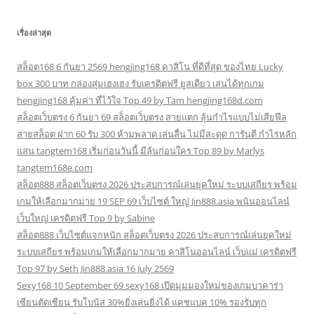
เรื่องล่าสุด
สล็อต168 6 กันยา 2569 hengjing168 คาสิโน ที่ดีที่สุด ของไทย Lucky
box 300 บาท กล่องสุ่มเฮงเฮง รับเครดิตฟรี ยูสเดียว เล่นได้ทุกเกม
hengjing168 คุ้มค่า ที่ไว้ใจ Top 49 by Tam hengjing168d.com
สล็อตเว็บตรง 6 กันยา 69 สล็อตเว็บตรง สายแตก ลุ้นกำไรแบบไม่เสียฟีล
สายสล็อต ฝาก 60 รับ 300 ห้ามพลาด เล่นลื่น ไม่มีสะดุด การันตี กำไรหลัก
แสน tangtem168 เริ่มก่อนวันนี้ มีลุ้นก่อนใคร Top 89 by Marlys
tangtem168e.com
สล็อต888 สล็อตเว็บตรง 2026 ประสบการณ์เล่นยุคใหม่ ระบบเสถียร พร้อม
เกมให้เลือกมากมาย 19 SEP 69 เว็บไซต์ ใหญ่ Jin888.asia พนันออนไลน์
เว็บใหญ่ เครดิตฟรี Top 9 by Sabine
สล็อต888 เว็บไซต์แจกหนัก สล็อตเว็บตรง 2026 ประสบการณ์เล่นยุคใหม่
ระบบเสถียร พร้อมเกมให้เลือกมากมาย คาสิโนออนไลน์ เว็บแม่ เครดิตฟรี
Top 97 by Seth Jin888.asia 16 July 2569
Sexy168 10 September 69 sexy168 เปิดมุมมองใหม่ของเกมบาคาร่า
เซียนตัดเซียน รับโบนัส 30%ยิ่งเล่นยิ่งได้ แคชแบค 10% รองรับทุก