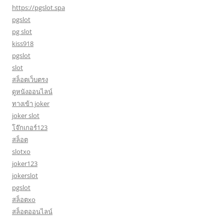
https://pgslot.spa
pgslot
pg slot
kiss918
pgslot
slot
สล็อตเว็บตรง
ดูหนังออนไลน์
ทางเข้า joker
joker slot
โจ๊กเกอร์123
สล็อต
slotxo
joker123
jokerslot
pgslot
สล็อตxo
สล็อตออนไลน์