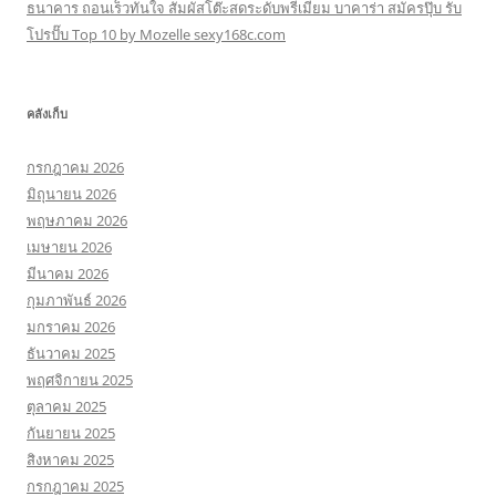
ธนาคาร ถอนเร็วทันใจ สัมผัสโต๊ะสดระดับพรีเมียม บาคาร่า สมัครปุ๊บ รับ
โปรปั๊บ Top 10 by Mozelle sexy168c.com
คลังเก็บ
กรกฎาคม 2026
มิถุนายน 2026
พฤษภาคม 2026
เมษายน 2026
มีนาคม 2026
กุมภาพันธ์ 2026
มกราคม 2026
ธันวาคม 2025
พฤศจิกายน 2025
ตุลาคม 2025
กันยายน 2025
สิงหาคม 2025
กรกฎาคม 2025