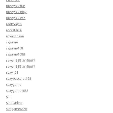
pussy888fun
pussy888play
pussy888win
redkong89
rockstar66
royal online
sagame
sagame168
sagame168th
sawan888 เครดิตฟรี
sawan888 เครดิตฟรี
sexy168
sexybaccarat168
sexygame
sexygame1688
Slot
Slot Online
slotgame6666