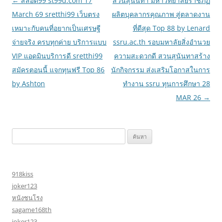
เมนู
←
สล็อต99 st99d.com 17
สวนสุนันทา มหาวิทยาลัยราชภัฏ
นำทาง
March 69 sretthi99 เว็บตรง
ผลิตบุคลากรคุณภาพ สู่ตลาดงาน
เรื่อง
เหมาะกับคนที่อยากเป็นเศรษฐี
ที่ดีสุด Top 88 by Lenard
จ่ายจริง ครบทุกค่าย บริการแบบ
ssru.ac.th รอบมหาลัยสิ่งอำนวย
VIP แอดมินบริการดี sretthi99
ความสะดวกดี สวนสุนันทาสร้าง
สมัครตอนนี้ แจกทุนฟรี Top 86
นักกิจกรรม ส่งเสริมโอกาสในการ
by Ashton
ทำงาน ssru ทุนการศึกษา 28
MAR 26
→
ค้นหา
สำหรับ:
918kiss
joker123
หนังชนโรง
sagame168th
joker123