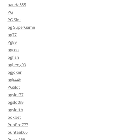
panda555
PG
PG Slot
pg SuperGame
pg77
Pg99
pgceo
pgfish
pgheng99
pgjoker
pgk44b
PGSlot
pgslot77
pgslot99
pgslotth
pokbet
PunPro777
puntaek66
Pussy888