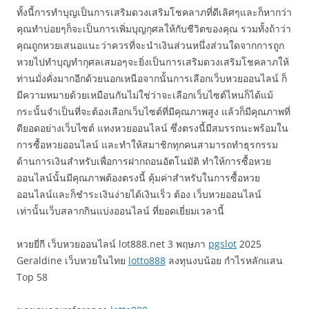
ทั้งนี้การทำบุญเป็นการเสริมดวงเสริมโชคลาภที่ดีเลิศๆและก็หากว่า
คุณทำบ่อยๆก็จะเป็นการเพิ่มบุญกุศลให้กับชีวิตของคุณ รวมทั้งถ้าว่า
คุณถูกหวยเสนอแนะว่าควรที่จะนำเงินส่วนหนึ่งส่วนใดจากการถูก
หวยไปทำบุญทำกุศลเสมอๆจะยิ่งเป็นการเสริมดวงเสริมโชคลาภให้
ท่านมั่งคั่งมากอีกด้วยนอกเหนือจากนั้นการเลือกเว็บหวยออนไลน์ ก็
มีความหมายด้วยเหมือนกันไม่ใช่ว่าจะเลือกเว็บไซต์ไหนก็ได้แม้
กระนั้นจำเป็นที่จะต้องเลือกเว็บไซต์ที่มีคุณภาพสูง แล้วก็มีคุณภาพที่
ดียอดอย่างเว็บไซต์ แทงหวยออนไลน์ ซึ่งตรงนี้มีสมรรถนะพร้อมใน
การซื้อหวยออนไลน์ และทำให้สมาชิกทุกคนสามารถทำธุรกรรม
ด้านการเงินสำหรับเพื่อการฝากถอนอัตโนมัติ ทำให้การซื้อหวย
ออนไลน์นั้นมีคุณภาพต้องตรงนี้ คุ้มค่าสำหรับในการซื้อหวย
ออนไลน์และก็ชำระเงินง่ายได้เงินเร็ว ต้อง เว็บหวยออนไลน์
เท่านั้นเว็บสลากกินแบ่งออนไลน์ ที่ยอดเยี่ยมเวลานี้
หวยยี่กี เว็บหวยออนไลน์ lot888.net 3 พฤษภา
pgslot
2025
Geraldine เว็บหวยในไทย
lotto888
ลงทุนงบน้อย กำไรหลักแสน
Top 58