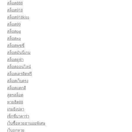
สล็อต888
สล็อต918
สล็อต918kiss
สล็อต99
สล็อตpg
สล็อตxo
สล็อตพุซซี่
สล็อตมันนี่เกม
สล็อตยูฟ่า
สล็อตออนไลน์
สล็อตเครดิตฟรี
สล็อตเว็บตรง
สล็อตแตกดี
สูตรสล็อต
หวยฮิต88
เกมยิงปลา
เซ็กซี่บาคาร่า
เว็บซื้อหวยฮานอยพิเศษ
เว็บถูกหวย