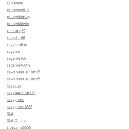
Pussy888
pussy888fun
pussy888play
pussy888win
redkong89
rockstar66
royal online
sagame
sagame168
sagame168th
sawan888 เครดิตฟรี
sawan888 เครดิตฟรี
sexy168
sexybaccarat168
sexygame
sexygame1688
Slot
Slot Online
slotgame6666