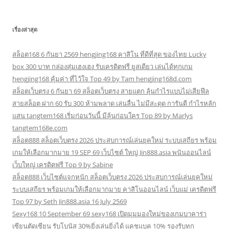
เรื่องล่าสุด
สล็อต168 6 กันยา 2569 hengjing168 คาสิโน ที่ดีที่สุด ของไทย Lucky
box 300 บาท กล่องสุ่มเฮงเฮง รับเครดิตฟรี ยูสเดียว เล่นได้ทุกเกม
hengjing168 คุ้มค่า ที่ไว้ใจ Top 49 by Tam hengjing168d.com
สล็อตเว็บตรง 6 กันยา 69 สล็อตเว็บตรง สายแตก ลุ้นกำไรแบบไม่เสียฟีล
สายสล็อต ฝาก 60 รับ 300 ห้ามพลาด เล่นลื่น ไม่มีสะดุด การันตี กำไรหลัก
แสน tangtem168 เริ่มก่อนวันนี้ มีลุ้นก่อนใคร Top 89 by Marlys
tangtem168e.com
สล็อต888 สล็อตเว็บตรง 2026 ประสบการณ์เล่นยุคใหม่ ระบบเสถียร พร้อม
เกมให้เลือกมากมาย 19 SEP 69 เว็บไซต์ ใหญ่ Jin888.asia พนันออนไลน์
เว็บใหญ่ เครดิตฟรี Top 9 by Sabine
สล็อต888 เว็บไซต์แจกหนัก สล็อตเว็บตรง 2026 ประสบการณ์เล่นยุคใหม่
ระบบเสถียร พร้อมเกมให้เลือกมากมาย คาสิโนออนไลน์ เว็บแม่ เครดิตฟรี
Top 97 by Seth Jin888.asia 16 July 2569
Sexy168 10 September 69 sexy168 เปิดมุมมองใหม่ของเกมบาคาร่า
เซียนตัดเซียน รับโบนัส 30%ยิ่งเล่นยิ่งได้ แคชแบค 10% รองรับทุก