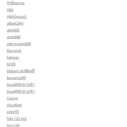
918kissme
ABA
ABAGroup2
allbet24hr
alot666
amb888
askyouwin888
Baccarat
betway
bh99
bkkwin เครดิตฟรี
bonanza99
brazil999 ทางเข้า
brazil999 ทางเข้า
Casino
cloudbet
coke55
fafa 123 slot
faro168