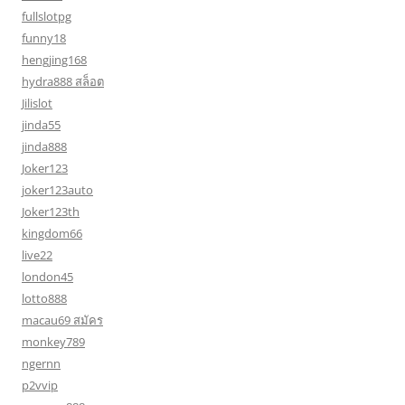
fullslotpg
funny18
hengjing168
hydra888 สล็อต
Jilislot
jinda55
jinda888
Joker123
joker123auto
Joker123th
kingdom66
live22
london45
lotto888
macau69 สมัคร
monkey789
ngernn
p2vvip