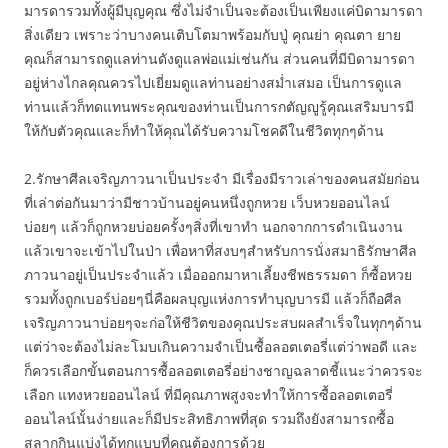
มารดารวมทั้งผู้มีบุญคุณ ซึ่งไม่จำเป็นจะต้องเป็นเพียงแค่บิดามารดา
สิ่งเดียว เพราะว่าบางคนเติบโตมาพร้อมกับปู่ คุณย่า คุณตา ยาย
คุณก็สามารถดูแลท่านดังดูแลพ่อแม่เช่นกัน ส่วนคนที่มีบิดามารดา
อยู่ห่างไกลคุณควรไปเยี่ยมดูแลท่านอย่างสม่ำเสมอ เป็นการดูแล
ท่านแล้วก็ทดแทนพระคุณของท่านเป็นการกตัญญูรู้คุณเสริมบารมี
ให้กับตัวคุณและก็ทำให้คุณได้รับความโชคดีในชีวิตทุกๆด้าน
2.รักษาศีลเจริญภาวนาเป็นประจำ มีเรื่องมีราวเล่าของคนสมัยก่อน
ที่เล่าต่อกันมาว่ามีชาวบ้านอยู่คนหนึ่งถูกหวย เว็บหวยออนไลน์
บ่อยๆ แล้วก็ถูกหวยบ่อยครั้งๆสิ่งที่เขาทำ นอกจากการดำเนินงาน
แล้วเขาจะเข้าไปในป่า เพื่อหาที่สงบๆสำหรับการนั่งสมาธิรักษาศีล
ภาวนาอยู่เป็นประจำแล้ว เมื่อออกมาหาเลี้ยงชีพธรรมดา ก็ซื้อหวย
รวมทั้งถูกเบอร์บ่อยๆนี่คือผลบุญแห่งการทำบุญบารมี แล้วก็ถือศีล
เจริญภาวนาบ่อยๆจะก่อให้ชีวิตของคุณประสบผลสำเร็จในทุกๆด้าน
แต่ว่าจะต้องไม่ละโมบเกินความจำเป็นซื้อลอตเตอรี่แต่ว่าพอดี และ
ก็ควรเลือกขั้นตอนการซื้อลอตเตอรี่อย่างชาญฉลาดชี้แนะว่าควรจะ
เลือก แทงหวยออนไลน์ ที่มีคุณภาพสูงจะทำให้การซื้อลอตเตอรี่
ออนไลน์นั้นง่ายและก็มีประสิทธิภาพที่สุด รวมถึงยังสามารถซื้อ
สลากกินแบ่งได้ทุกแบบที่คุณต้องการด้วย