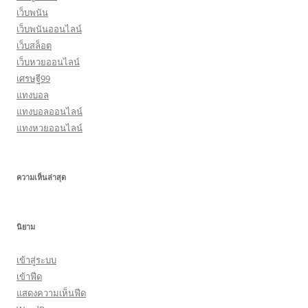
เว็บพนัน
เว็บพนันออนไลน์
เว็บสล็อต
เว็บหวยออนไลน์
เศรษฐี99
แทงบอล
แทงบอลออนไลน์
แทงหวยออนไลน์
ความเห็นล่าสุด
นิยาม
เข้าสู่ระบบ
เข้าฟีด
แสดงความเห็นฟีด