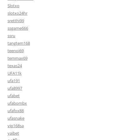
Slotxo
slotxo24hr
sretthi99
ssgame666
ssru
tangtem168
teenoi69
temmax69
texas24
UFA11k
ufa191
ufa8997
ufabet
ufabombx
ufafox88
ufasnake
vip168sa
yaibet