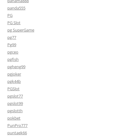
panama888
panda555
PG
PG Slot
pg SuperGame
pg77
Pg99
pgceo
pgfish
pgheng99
pgjoker
pgk44b
PGSlot
pgslot77
pgslot99
pgslotth
pokbet
PunPro777
puntaek66