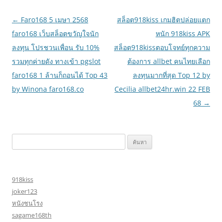
เมนู
←
Faro168 5 เมษา 2568
สล็อต918kiss เกมฮิตปล่อยแตก
นำทาง
faro168 เว็บสล็อตขวัญใจนัก
หนัก 918kiss APK
เรื่อง
ลงทุน โปรชวนเพื่อน รับ 10%
สล็อต918kissตอบโจทย์ทุกความ
รวมทุกค่ายดัง ทางเข้า pgslot
ต้องการ allbet คนไทยเลือก
faro168 1 ล้านก็ถอนได้ Top 43
ลงทุนมากที่สุด Top 12 by
by Winona faro168.co
Cecilia allbet24hr.win 22 FEB
68
→
ค้นหา
สำหรับ:
918kiss
joker123
หนังชนโรง
sagame168th