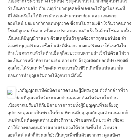
เนื่องจากโชคช่วยดวงโชคดีปัง ซึ่งผู้คนจำนวนมากก็พิสูจน์มาแล้ว
ว่าเป็นความจริง ด้วยเหตุว่าบางบุคคลซื้อเลขอะไรก็ถูกในขณะที่
มิได้ฝันหรือไม่ได้มีการคำนวณจำนวนมาก่อน และ แทงหวย
ออนไลน์ บ่อยมากก็ถูกแทบทุกงวด ซึ่งคนโบราณเช้าใจกันว่าคนดวง
โชคดีถูกเบอร์หลายครั้งและประสบความสำเร็จในด้านโชคลาภนั้น
เป็นคนที่มีบุญมีวาสนา ด้วยเหตุนั้นถ้าคุณต้องการถูกเบอร์บ่อย จำ
ต้องทำบุญเสริมดวงซึ่งเป็นสิ่งที่ดีนอกจากจะเสริมดวงให้เฮงปังใน
ด้านโชคลาภแล้วในด้านอื่นๆก็จะประสบความสำเร็จไปด้วย ไม่ว่า
จะเป็นการหน้าที่การงานเงิน ความรัก ถ้าคุณคิดดีบอกดีประพฤติดี
คุณก็จะได้รับแต่ว่าโชคดีความสบายในชีวิตเกิดขึ้นแน่นอน ขั้น
ตอนการทำบุญเสริมดวงให้ถูกหวย มีดังนี้
1.กตัญญูกตเวทีต่อบิดามารดาและผู้มีพระคุณ ดังคำกล่าวที่ว่า
ก่อนที่คุณจะไหว้พระนอกบ้านคุณจะต้องไหว้พระในบ้าน
เนื่องจากเปรียบได้กับบิดามารดารวมทั้งผู้มีบุญคุณที่รอเลี้ยงดู
อุปการะคุณมาเป็นพระในบ้าน ที่ท่านมีบุญคุณกับคุณจำนวนมากก็
เลยจำเป็นต้องดูแลท่านอย่างดีกราบเท้าขอพรเป็นประจำ เพื่อจะ
ทำให้ดวงของคุณมีวาสนาเสริมดวงให้รวยยิ่งขึ้นไป เว็บหวย
ออนไลน์ แล้วก็ตัวคุณก็ยังเป็นสุขเพิ่มขึ้นด้วยจากการดูแลบิดา