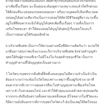
ยากด้วยความที่มีคนเลี้ยงนก เพื่อทำธุรกิจปล่อยนกแล้วก็เรียกกลับ
มาเพิ่มขึ้นเรื่อยๆ ฉะนั้นคุณจะต้องดูความเหมาะสมแล้วก็ตรึกตรอง
ให้ดีก่อนที่จะปล่อยนกปลดปล่อยปลา หรือบางบุคคลก็เลือกที่จะปลด
ปล่อยปูได้อย่างเดียวกันเป็นการปล่อยให้สัตว์มีชีวิตอยู่ที่ยาวนานขึ้น
อยู่ในที่ที่สมควรจะยิ่งได้บุญได้กุศลเพิ่มขึ้นเรื่อยๆ รวมทั้งเป็นการ
เสริมโชคชะตา ทำให้คนปล่อยได้บุญได้กุศลรู้เรื่องสุขใจและก็
เป็นการต่ออายุให้กับคุณอีกด้วย
6.บริจาคหีบศพ เป็นการให้ทานอย่างหนึ่งที่มีความคิดกันว่า จะก่อให้
แก่ยืนยาวสุขภาพแข็งแรงและก็การบริจาคหีบศพ ยังช่วยทำบุญทำ
กุศลให้กับผู้ยากจนที่เขาไม่มีโลงในวันสุดท้ายของชีวิต เป็นการ
ทำบุญทำทานที่ได้บุญกุศลเป็นอย่างมาก
7.ไหว้พระขอพรจากสิ่งศักดิ์สิทธิ์เสมอๆคุณไม่มีความจำเป็นจำเป็น
ต้องเจาะจงว่าจะต้องไปวัดไหนเพราะเหตุว่าขึ้นอยู่กับช่วงเวลาที่
สมควรหากมีเวลาว่างคุณควรที่จะไปทำบุญสุนทานเพื่อเสริมโชค
เคราะห์ เว็บหวยออนไลน์ และทำให้ตัวคุณเองแคล้วคลาดปลอดภัย
จากภกระทั่งถึงอันตรายทั้งหลายแหล่ทั้งหมด มีโชคลาภในชีวิตและ
ก็มีความมั่งมีนอกจากมีการขอพรไหว้พระก็ ยังเป็นเหตุให้จิตใจของ