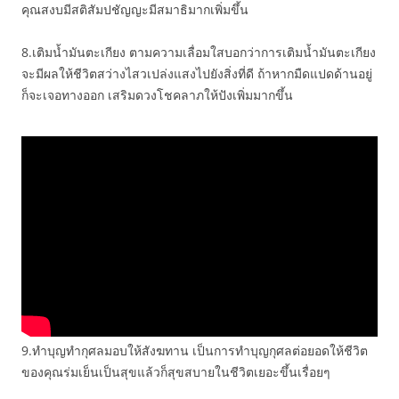
คุณสงบมีสติสัมปชัญญะมีสมาธิมากเพิ่มขึ้น
8.เติมน้ำมันตะเกียง ตามความเลื่อมใสบอกว่าการเติมน้ำมันตะเกียง
จะมีผลให้ชีวิตสว่างไสวเปล่งแสงไปยังสิ่งที่ดี ถ้าหากมืดแปดด้านอยู่
ก็จะเจอทางออก เสริมดวงโชคลาภให้ปังเพิ่มมากขึ้น
9.ทำบุญทำกุศลมอบให้สังฆทาน เป็นการทำบุญกุศลต่อยอดให้ชีวิต
ของคุณร่มเย็นเป็นสุขแล้วก็สุขสบายในชีวิตเยอะขึ้นเรื่อยๆ