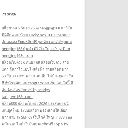
เรื่องล่าสุด
สล็อต168 6 กันยา 2569 hengjing168 คาสิโน
ที่ดีที่สุด ของไทย Lucky box 300 บาท กล่อง
สุ่มเฮงเฮง รับเครดิตฟรี ยูสเดียว เล่นได้ทุกเกม
hengjing168 คุ้มค่า ที่ไว้ใจ Top 49 by Tam
hengjing168d.com
สล็อตเว็บตรง 6 กันยา 69 สล็อตเว็บตรง สาย
แตก ลุ้นกำไรแบบไม่เสียฟีล สายสล็อต ฝาก
60 รับ 300 ห้ามพลาด เล่นลื่น ไม่มีสะดุด การัน
ตี กำไรหลักแสน tangtem168 เริ่มก่อนวันนี้ มี
ลุ้นก่อนใคร Top 89 by Marlys
tangtem168e.com
สล็อต888 สล็อตเว็บตรง 2026 ประสบการณ์
เล่นยุคใหม่ ระบบเสถียร พร้อมเกมให้เลือก
มากมาย 19 SEP 69 เว็บไซต์ ใหญ่ Jin888.asia
พนันออนไลน์ เว็บใหญ่ เครดิตฟรี Top 9 by