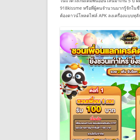
ในแวดวงเกมเดิมพันออนไลน์มาเกิน 5 ปี ผมม
918kissme หรือที่ผู้คนจำนวนมากรู้จักในชื
ต้องดาวน์โหลดไฟล์ APK ลงเครื่องแบบทุล