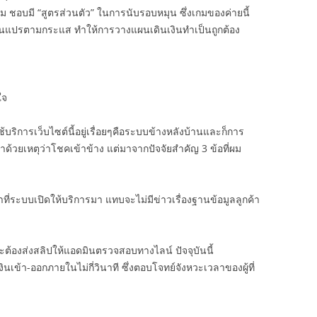
 ชอบมี “สูตรส่วนตัว” ในการนับรอบหมุน ซึ่งเกมของค่ายนี้
ยผันแปรตามกระแส ทำให้การวางแผนเดินเงินทำเป็นถูกต้อง
ใจ
ใช้บริการเว็บไซต์นี้อยู่เรื่อยๆคือระบบข้างหลังบ้านและก็การ
้มาด้วยเหตุว่าโชคเข้าข้าง แต่มาจากปัจจัยสำคัญ 3 ข้อที่ผม
่ระบบเปิดให้บริการมา แทบจะไม่มีข่าวเรื่องฐานข้อมูลลูกค้า
จะต้องส่งสลิปให้แอดมินตรวจสอบทางไลน์ ปัจจุบันนี้
ินเข้า-ออกภายในไม่กี่วินาที ซึ่งตอบโจทย์จังหวะเวลาของผู้ที่