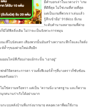
มีคำบอกเล่าในแวดวงว่า “เกม
ที่ดีที่สุด ไม่ใช่เกมที่สวยที่สุด
แต่เป็นเกมที่พวกเราเล่นแล้ว
รู้สึกเข้ามือ” 918kiss มีเกม
ระดับตำนานหลายเกมที่ค่าย
็มิได้ฟีลลิ่งเดิม ไม่ว่าจะเป็นจังหวะการหมุน
ณะที่โบนัสแตก เสียงพวกนั้นมันสร้างความระทึกใจและก็หลั่ง
ะห์ล้ำๆของค่ายใหม่เสียอีก
นไลน์ที่เรียบง่ายแม้กระนั้น “เอาอยู่”
เฟกต์วิจิตรตระการตา รวมทั้งฟีเจอร์ล้ำๆที่บางคราวก็ซับซ้อน
ไหมครับผมว่า
จไม่ใช่ความหวือหวา แต่เป็น “ความนิ่ง มาตรฐาน และก็ความ
สนุกสนานร่าเริงได้อย่างมาก
านระบบหลังบ้านที่แกร่งมากมาย ตลอดเวลาที่ผมใช้งาน