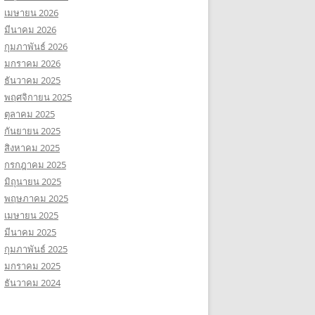
เมษายน 2026
มีนาคม 2026
กุมภาพันธ์ 2026
มกราคม 2026
ธันวาคม 2025
พฤศจิกายน 2025
ตุลาคม 2025
กันยายน 2025
สิงหาคม 2025
กรกฎาคม 2025
มิถุนายน 2025
พฤษภาคม 2025
เมษายน 2025
มีนาคม 2025
กุมภาพันธ์ 2025
มกราคม 2025
ธันวาคม 2024