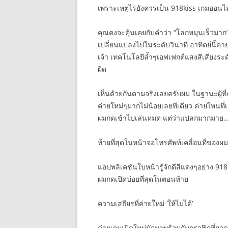
เพราะเหตุไรยังควรเป็น 918kiss เกมออนไล
คุณคงจะคุ้นเคยกับคำว่า “โลกหมุนเร็วมาก”
เปลี่ยนแปลงไปในระดับวินาที อาทิตย์นี้ค่
เจ้า เทคโนโลยีล้ำๆเอฟเฟกต์แสงสีเสียงร
ผิด
เห็นด้วยกันตามจริงเลยครับผม ในฐานะผู้ที
ค่ายใหม่ๆมากไม่น้อยเลยทีเดียว ค่ายไหนที่
ผมกดเข้าไปเล่นหมด แต่ว่าแปลกมากมาย… ท
ท้ายที่สุดในหน้าจอโทรศัพท์เคลื่อนที่ของผม 
แอปพลิเคชันใบหน้ารู้จักดีสีแดงๆอย่าง 918
ผมกดเปิดบ่อยที่สุดในตอนท้าย
ความเสถียรที่ค่ายใหม่ ‘ให้ไม่ได้’
ค่ายเกมเปิดใหม่มักมาพร้อมกับกราฟิกที่ยอด