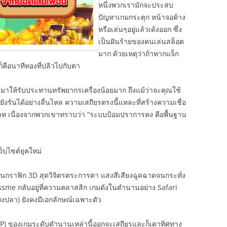
หนึ่งพวกเรามักจะประสบ
ปัญหาเกมกระตุก หน้าจอค้าง
หรือเล่นๆอยู่แล้วเด้งออก ซึ่ง
เป็นฝันร้ายของคนเล่นสล็อต
มาก ด้วยเหตุว่าถ้าหากแจ็ก
็คือนาทีทองที่ปลิวไปกับตา
าให้รับประทานทรัพยากรเครื่องน้อยมาก ถึงแม้ว่าจะคุณใช้
ก็ยังรันได้อย่างลื่นไหล ความเสถียรตรงนี้แหละที่สร้างความเชื่อ
ี่เวท เนื่องจากพวกเขาทราบว่า “ระบบป้อมปราการคง คือพื้นฐาน
็บไซต์ยุคใหม่
น้นกราฟิก 3D สุดวิจิตรตระการตา แสงสีเสียงฉูดฉาดจนกระทั่ง
sme กลับอยู่ที่ความคลาสสิก เกมดังในตำนานอย่าง Safari
ิงปลา) ยังคงมีเอกลักษณ์เฉพาะตัว
) ของเกมระดับตำนานเหล่านี้ออกจะเสถียรและก็เดาทิศทาง