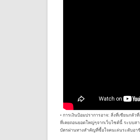
• การเงินป้อมปราการอาจ: สิ่งที่เซียนกลัวท
ที่เคยถอนยอดใหญ่ๆจากเว็บไซต์นี้ ระบบสามาร
บัตรผ่านทางสำคัญที่ซื้อใจคนเล่นระดับอาช