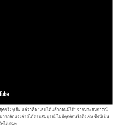
ี่สุดจริงๆเสีย แต่ว่าคือ “เล่นได้แล้วถอนมิได้” จากประสบการณ์
ถจัดแจงจ่ายได้ครบสมบูรณ์ ไม่มีตุกติกหรือดึงเช็ง ซึ่งนี่เป็น
ีพได้สนิท