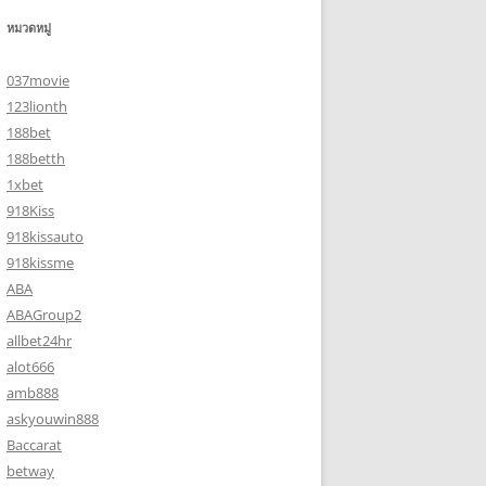
หมวดหมู่
037movie
123lionth
188bet
188betth
1xbet
918Kiss
918kissauto
918kissme
ABA
ABAGroup2
allbet24hr
alot666
amb888
askyouwin888
Baccarat
betway