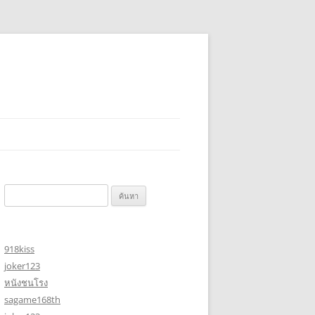
ค้นหา
สำหรับ:
918kiss
joker123
หนังชนโรง
sagame168th