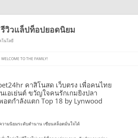
รีวิวแล็ปท็อปยอดนิยม
คโนโลยี
ข้าม
ไป
WELCOME TO THE FAMILY!
ยัง
เนื้อหา
lbet24hr คาสิโนสด เว็บตรง เพื่อคนไทย
านเอเย่นต์ ขวัญใจคนรักเกมยิงปลา
คพอตกำลังแตก Top 18 by Lynwood
ับความนิยมระดับตำนาน เซียนสล็อตมั่นใจได้