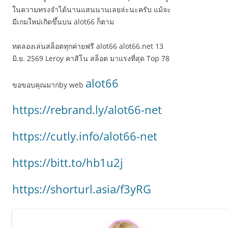
ในความทรงจำได้นานแสนนานเลยล่ะนะครับ แม้จะ
มีเกมใหม่เกิดขึ้นบน alot66 ก็ตาม
ทดลองเล่นสล็อตทุกค่ายฟรี alot66 alot66.net 13
มิ.ย. 2569 Leroy คาสิโน สล็อต มาแรงที่สุด Top 78
alot66
ขอขอบคุณมากby web
https://rebrand.ly/alot66-net
https://cutly.info/alot66-net
https://bitt.to/hb1u2j
https://shorturl.asia/f3yRG