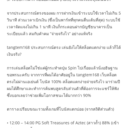
จากประสบการณ์ตรงของผม การฝากเงินเข้าระบบใช้เวลาไม่เกิน 5
วินาที ส่วนเวลาเบิกเงิน (ซึ่งเป็นพาร์ทที่ทุกคนตื่นเต้นที่สุด) ระบบใช้
เวลาจัดแจงไม่เกิน 1 นาที เงินก็กระดอนฝากบัญชีธนาคารเป็น
ระเบียบแล้ว สมกับคำคม “จ่ายจริงไว” อย่างแท้จริง
tangtem168 ประสบการณ์ตรง เล่นยังไงให้สล็อตแตกง่าย แล้วก็ได้
เงินจริง?
การเล่นสล็อตไม่ใช่แค่ผู้กระทำดปุ่ม Spin ไปเรื่อยแล้วนั่งอธิษฐาน
ขอพรนะครับ จากการที่ผมได้อาศัยอยู่ใน tangtem168 เว็บสล็อต
ตรงไม่ผ่านเอเย่นต์ โบนัส 100% สล็อตแตกง่ายจ่ายจริงไว มาร่วมปี
ผมได้ศึกษาและทำการค้นพบสูตรลับส่วนตัวที่ต้องการจะแชร์ให้ฟัง
ซึ่งบอกเลยว่าช่วยเพิ่มโอกาสชนะได้มากกว่า 90%
ตารางเปรียบขณะรวมทั้งเกมที่โบนัสแตกบ่อย (จากสถิติส่วนตัว)
• 12:00 – 14:00 PG Soft Treasures of Aztec (สาวถ้ำ) 88% (เข้า