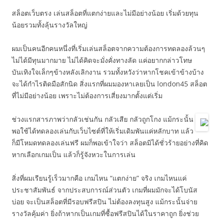
สล็อตเว็บตรง เล่นสล็อตที่แตกง่ายและไม่มีอย่างน้อย เริ่มด้วยทุน
น้อยรวมทั้งลุ้นรางวัลใหญ่
ผมเป็นคนอีกคนหนึ่งที่เริ่มเล่นสล็อตจากความต้องการทดลองล้วนๆ
ไม่ได้มีทุนมากมาย ไม่ได้คิดจะมั่งคั่งทางลัด แค่อยากกล่าวโทษ
บันเทิงใจเล็กๆข้างหลังเลิกงาน รวมทั้งหวังว่าหากโชคเข้าข้างบ้าง
จะได้กำไรติดมือสักนิด สิ่งแรกที่ผมมองหาเลยเป็น london45 สล็อต
ที่ไม่มีอย่างน้อย เพราะไม่ต้องการเสี่ยงมากตั้งแต่เริ่ม
ช่วงแรกสารภาพว่ากลัวเช่นกัน กลัวเสีย กลัวถูกโกง แม้กระนั้น
พอใช้ได้ทดลองเล่นกับเว็บไซต์ที่ให้เริ่มเดิมพันแค่หลักบาท แล้ว
ก็มีโหมดทดลองเล่นฟรี ผมก็พอเข้าใจว่า สล็อตมิได้ชั่วร้ายอย่างที่คิด
หากเลือกเกมเป็น แล้วก็รู้จังหวะในการเล่น
สิ่งที่ผมเรียนรู้เร็วมากคือ เกมไหน “แตกง่าย” จริง เกมไหนแค่
ประชาสัมพันธ์ จากประสบการณ์ส่วนตัว เกมที่ผมมักจะได้โบนัส
บ่อย จะเป็นสล็อตที่มีรอบฟรีสปิน ไม่ต้องลงทุนสูง แม้กระนั้นจ่าย
รางวัลคุ้มค่า ยิ่งถ้าหากเป็นเกมที่ซื้อฟรีสปินได้ในราคาถูก ยิ่งช่วย