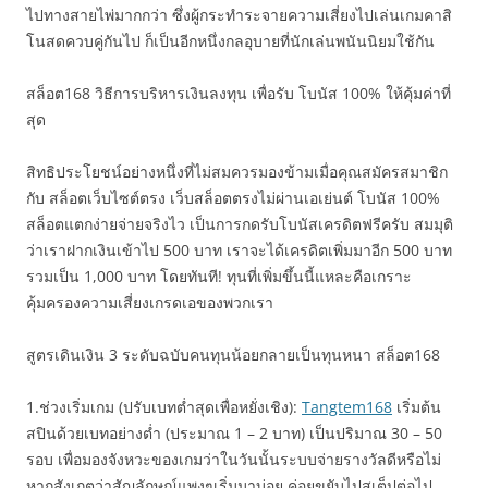
ไปทางสายไพ่มากกว่า ซึ่งผู้กระทำระจายความเสี่ยงไปเล่นเกมคาสิ
โนสดควบคู่กันไป ก็เป็นอีกหนึ่งกลอุบายที่นักเล่นพนันนิยมใช้กัน
สล็อต168 วิธีการบริหารเงินลงทุน เพื่อรับ โบนัส 100% ให้คุ้มค่าที่
สุด
สิทธิประโยชน์อย่างหนึ่งที่ไม่สมควรมองข้ามเมื่อคุณสมัครสมาชิก
กับ สล็อตเว็บไซต์ตรง เว็บสล็อตตรงไม่ผ่านเอเย่นต์ โบนัส 100%
สล็อตแตกง่ายจ่ายจริงไว เป็นการกดรับโบนัสเครดิตฟรีครับ สมมุติ
ว่าเราฝากเงินเข้าไป 500 บาท เราจะได้เครดิตเพิ่มมาอีก 500 บาท
รวมเป็น 1,000 บาท โดยทันที! ทุนที่เพิ่มขึ้นนี้แหละคือเกราะ
คุ้มครองความเสี่ยงเกรดเอของพวกเรา
สูตรเดินเงิน 3 ระดับฉบับคนทุนน้อยกลายเป็นทุนหนา สล็อต168
1.ช่วงเริ่มเกม (ปรับเบทต่ำสุดเพื่อหยั่งเชิง):
Tangtem168
เริ่มต้น
สปินด้วยเบทอย่างต่ำ (ประมาณ 1 – 2 บาท) เป็นปริมาณ 30 – 50
รอบ เพื่อมองจังหวะของเกมว่าในวันนั้นระบบจ่ายรางวัลดีหรือไม่
หากสังเกตว่าสัญลักษณ์แพงๆเริ่มมาบ่อย ค่อยขยับไปสเต็ปต่อไป