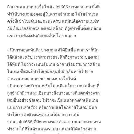
ถ้าเราเล่นเกมบนเว็บไซต์ alot666 มาหลายเกม สิ่งที่
ทำให้บางเกมยังคงอยู่ในความจำเสมอ ไม่ใช่จำนวน
ครั้งที่เข้าไปเล่นเลยคะนะครับ แต่มันคือความแน่ชัด
อันเป็นเอกลักษณ์ของเกม สล็อต ที่ถูกทำขึ้นตั้งแต่ตอน
แรก กระทั่งงงงันกับเกมอื่นๆได้ยากมาก
• นึกภาพออกทันที: บางเกมแค่ได้ยินชื่อ พวกเราก็นึก
ได้แล้วล่ะครับ เราสามารถระลึกถึงภาพรวมของเกม
ได้ทันที ไม่ว่าจะเป็นธีมเกม ฉาก หรือบรรยากาศด้าน
ในเกม ซึ่งมันก็ทำให้เกมกลุ่มนี้ผิดกลืนหายไปจาก
จำนวนเกมมากมายก่ายกองบนเว็บไซต์
• มีแนวทางพรีเซนเทชั่นไม่เหมือนใคร: เกม สล็อต ที่
ถูกจำมักมีรานละเอียดบางสิ่งบางอย่างที่แตกต่างจาก
เกมอื่นอย่างชัดเจน ไม่ว่าจะเป็นแนวทางดำเนินเกม
แบบการเล่าเรื่อง หรือการผลิตโลกภายในเกม มันก็
ทำให้เราจำตัวตนของเกมได้มากกว่าเดิม
• เกม alot666 ที่มีท่าทางของตัวเอง: เกมมากมายอาจ
ทำงานได้ดีในด้านของระบบ แต่มันมิได้สร้างความ