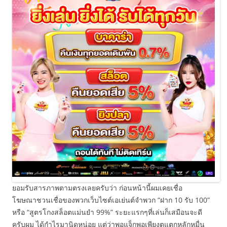
ยอมรับสารภาพตามตรงเลยครับว่า ก่อนหน้านี้ผมเคยเชื่อ
โฆษณาชวนเชื่อของพวกเว็บไซต์เอเย่นต์จำพวก “ฝาก 10 รับ 100”
หรือ “สูตรโกงสล็อตแม่นยำ 99%” ระยะแรกๆที่เล่นก็เสมือนจะดี
ครับผม ได้กำไรมานิดหน่อย แต่ว่าพอแจ็กพอเพียงตแตกหลักหมื่น