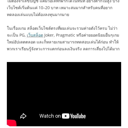
ไม่ต้องจำเลขบัญชี แค่มีวอเลทก็ฝากได้ในทันที อย่างต่ำก็ไม่สูง บาง
เว็บไซต์เริ่มต้นแค่ 10–20 บาท เหมาะสมมากสำหรับคนที่อยาก
ทดลองเล่นแบบไม่ต้องลงทุนมากมาย
ในเรื่องเกม สล็อตเว็บไซต์ตรงที่ผมเล่นจะรวมค่ายดังไว้ครบ ไม่ว่า
จะเป็น PG,
เว็บสล็อต
Joker, Pragmatic หรือค่ายยอดนิยมอื่นๆเกม
ใหม่อัปเดตตลอด และก็หลายเกมสามารถทดสอบเล่นได้ก่อน ทำให้
พวกเราเรียนรู้จังหวะการแตกก่อนลงเงินจริง ลดการเสี่ยงไปได้มาก