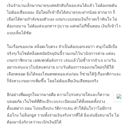
เงินจำนวนเล็กมากมายๆแค่หลักสิบก็ลองเล่นได้แล้ว ไม่ต้องกดดัน
ไม่ต้องเสี่ยงเยอะ มือใหม่ก็เข้าถึงได้สบายๆจะฝากน้อย ฝากมาก ก็
เลือกได้ตามกำลังของตัวเอง แถมระบบถอนเงินก็รวดเร็วทันใจ ไม่
ต้องรอนาน ไม่ต้องส่งเอกสารวุ่นวาย แค่กดไม่กี่ขั้นตอน เงินก็เข้าไว
แบบเห็นได้ชัด
ในเรื่องของเกม สล็อตเว็บตรง จำเป็นต้องบอกเลยว่า สนุกไม่มีเบื่อ
จริงๆเว็บไซต์สล็อตสมัยปัจจุบันนี้รวมเกมไว้นานัปการค่าย แต่ละ
เกมกราฟิกงาม เอฟเฟกต์อลังการ เล่นแล้วไม่ซ้ำจากจำเจ บางวัน
อยากเล่นแนวโบนัสแตกง่าย บางวันต้องการลองเกมใหม่ๆก็มีให้
เลือกตลอด ยิ่งได้ลองโหมดทดลองเล่นก่อน ก็ช่วยให้รู้เรื่องกติกาและ
ก็จังหวะเกมมากเพิ่มขึ้น โดยไม่ต้องเสียเงินเสียทองจริง
อีกอย่างที่ผมถูกใจมากมายคือ ความโปร่งสบายใสและก็ความ
ปลอดภัย เว็บไซต์ที่ดีจะมีระบบระเบียบออโต้ทั้งหมดทั้งปวง
ตั้งแต่ฝาก ถอน ไปจนถึงประวัติการเล่น ทำให้มั่นใจว่าไม่มีการ
ฉ้อโกง ไม่ล็อกยูส รวมทั้งจ่ายเงินจริงจากที่ได้ ยิ่งเล่นยิ่งสบายใจ ไม่
ต้องมานั่งกังวลว่าจะเบิกเงินมิได้