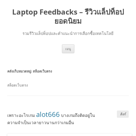
Laptop Feedbacks – รีวิวแล็ปท็อป
ยอดนิยม
รวมรีวิวแล็ปท็อปและคำแนะนำการเลือกซื้อเทคโนโลยี
ข้าม
เมนู
ไป
ยัง
เนื้อหา
คลังเก็บหมวดหมู่:
สล็อตเว็บตรง
สล็อตเว็บตรง
alot666
ลิงก์
เพราะอะไรเกม
บางเกมถึงติดอยู่ใน
ความจำเป็นเวลายาวนานกว่าเกมอื่น