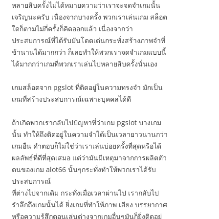
หลายสิบครั้งไม่ได้หมายความว่าเราจะจดจำเกมนั้น
เจริญนะครับ เนื่องจากบางครั้ง พวกเราเล่นเกม สล็อต
ใดก็ตามไม่กี่ครั้งก็คิดออกแล้ว เนื่องจากว่า
ประสบการณ์ที่ได้รับมันโดดเด่นกระทั่งสร้างภาพจำที่
ช้านานได้มากกว่า ก็เลยทำให้พวกเราจดจำเกมแบบนี้
ได้มากกว่าเกมที่พวกเราเล่นไปหลายสิบครั้งนั่นเอง
เกมสล็อตจาก pgslot ที่ติดอยู่ในความทรงจำ มักเป็น
เกมที่สร้างประสบการณ์เฉพาะบุคคลได้ดี
ถ้าเกิดพวกเรากลับไปปัญหาที่ว่าเกม pgslot บางเกม
นั้น ทำให้ถึงติดอยู่ในความจำได้เป็นเวลายาวนานกว่า
เกมอื่น คำตอบก็ไม่ใช่ว่าเราเล่นบ่อยครั้งที่สุดหรือได้
ผลลัพธ์ที่ดีที่สุดเสมอ แต่ว่ามันมีเหตุมาจากการผลิตตัว
ตนของเกม alot66 นั้นๆกระทั่งทำให้พวกเราได้รับ
ประสบการณ์
ที่ต่างไปจากเดิม กระทั่งเมื่อเวลาผ่านไป เรากลับไป
รำลึกถึงเกมนั้นได้ ยิ่งเกมที่ทำให้ภาพ เสียง บรรยากาศ
หรือความรู้สึกตอนเล่นต่างจากเกมอื่นๆมันก็ยิ่งติดอยู่