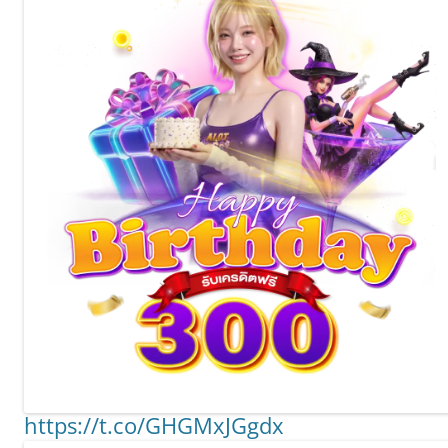
https://t.co/GHGMxJGgdx