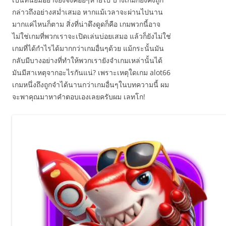
กล่าวถึงอย่างสม่ำเสมอ หากแม้เวลาจะผ่านไปนาน
มากแค่ไหนก็ตาม สิ่งที่น่าดึงดูดก็คือ เกมพวกนี้อาจ
ไม่ใช่เกมที่พวกเราจะเปิดเล่นบ่อยเสมอ แล้วก็ยังไม่ใช่
เกมที่ได้กำไรได้มากกว่าเกมอื่นๆด้วย แม้กระนั้นมัน
กลับมีบางอย่างที่ทำให้พวกเรายังจำเกมเหล่านั้นได้
มันมีสาเหตุจากอะไรกันแน่? เพราะเหตุใดเกม alot66
เกมหนึ่งถึงถูกจำได้นานกว่าเกมอื่นๆในบทความนี้ ผม
จะพาคุณมาหาคำตอบเองเลยครับผม เลทโก!