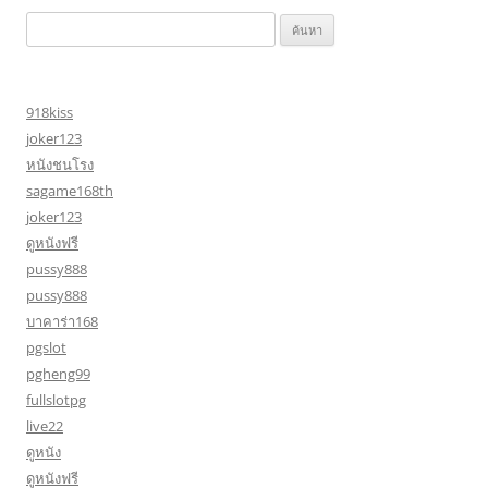
ค้นหา
สำหรับ:
918kiss
joker123
หนังชนโรง
sagame168th
joker123
ดูหนังฟรี
pussy888
pussy888
บาคาร่า168
pgslot
pgheng99
fullslotpg
live22
ดูหนัง
ดูหนังฟรี