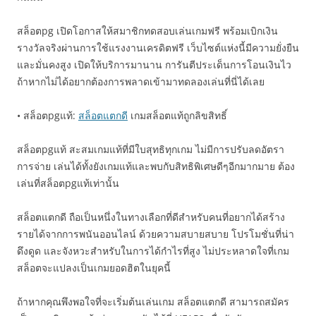
สล็อตpg เปิดโอกาสให้สมาชิกทดสอบเล่นเกมฟรี พร้อมเบิกเงิน
รางวัลจริงผ่านการใช้แรงงานเครดิตฟรี เว็บไซต์แห่งนี้มีความยั่งยืน
และมั่นคงสูง เปิดให้บริการมานาน การันตีประเด็นการโอนเงินไว
ถ้าหากไม่ได้อยากต้องการพลาดเข้ามาทดลองเล่นที่นี่ได้เลย
• สล็อตpgแท้:
สล็อตแตกดี
เกมสล็อตแท้ถูกลิขสิทธิ์
สล็อตpgแท้ สะสมเกมแท้ที่มีใบสุทธิทุกเกม ไม่มีการปรับลดอัตรา
การจ่าย เล่นได้ทั้งยังเกมแท้และพบกับสิทธิพิเศษดีๆอีกมากมาย ต้อง
เล่นที่สล็อตpgแท้เท่านั้น
สล็อตแตกดี ถือเป็นหนึ่งในทางเลือกที่ดีสำหรับคนที่อยากได้สร้าง
รายได้จากการพนันออนไลน์ ด้วยความสบายสบาย โปรโมชั่นที่น่า
ดึงดูด และจังหวะสำหรับในการได้กำไรที่สูง ไม่ประหลาดใจที่เกม
สล็อตจะแปลงเป็นเกมยอดฮิตในยุคนี้
ถ้าหากคุณพึงพอใจที่จะเริ่มต้นเล่นเกม สล็อตแตกดี สามารถสมัคร