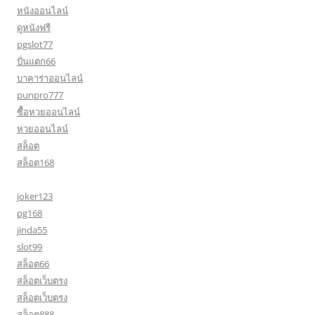
หนังออนไลน์
ดูหนังฟรี
pgslot77
ปั่นแตก66
บาคาร่าออนไลน์
punpro777
ซื้อหวยออนไลน์
หวยออนไลน์
สล็อต
สล็อต168
joker123
pg168
jinda55
slot99
สล็อต66
สล็อตเว็บตรง
สล็อตเว็บตรง
สล็อต888