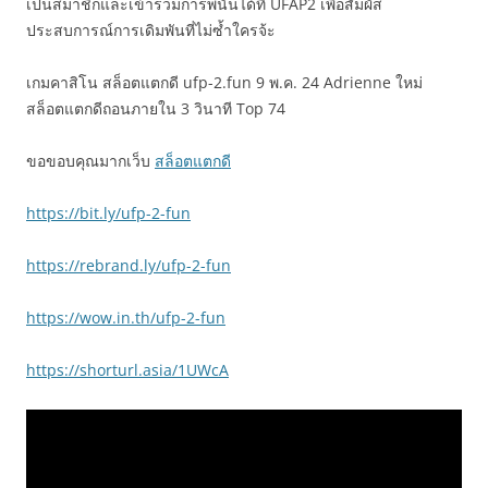
เป็นสมาชิกและเข้าร่วมการพนันได้ที่ UFAP2 เพื่อสัมผัส
ประสบการณ์การเดิมพันที่ไม่ซ้ำใครจ้ะ
เกมคาสิโน สล็อตแตกดี ufp-2.fun 9 พ.ค. 24 Adrienne ใหม่
สล็อตแตกดีถอนภายใน 3 วินาที Top 74
ขอขอบคุณมากเว็บ
สล็อตแตกดี
https://bit.ly/ufp-2-fun
https://rebrand.ly/ufp-2-fun
https://wow.in.th/ufp-2-fun
https://shorturl.asia/1UWcA