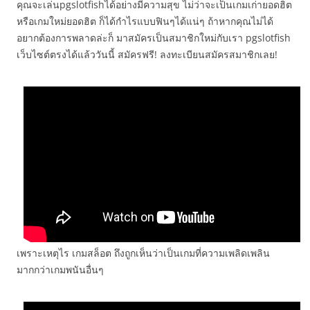
คุณจะเล่นpgslotfishได้อย่างมีความสุข ไม่ว่าจะเป็นเกมเก่ายอดฮิต
หรือเกมใหม่ยอดฮิต ก็ได้กำไรแบบฟินๆได้แน่ๆ ถ้าหากคุณไม่ได้
อยากต้องการพลาดล่ะก็ มาสมัครเป็นสมาชิกใหม่กับเรา pgslotfish
เว็บไซต์ตรงได้แล้ววันนี้ สมัครฟรี! ลงทะเบียนสมัครสมาชิกเลย!
เพราะเหตุไร เกมสล็อต ถึงถูกเห็นว่าเป็นเกมที่ความเพลิดเพลิน
มากกว่าเกมพนันอื่นๆ