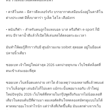
• คาสิโนสด – มีสาวดีลเลอร์จริง บรรยากาศเสมือนนั่งอยู่ในคาสิโน
ต่างประเทศ มีทั้งบาคาร่า รูเล็ต ไฮโล เสือมังกร
• พนันกีฬา – สำหรับคนถูกใจแทงบอล บาส หรือกีฬา e-sport ก็มี
ครบ มีราคาน้ำดีแล้วก็เปิดให้เล่นสดได้ตลอดระยะเวลา
มันทำให้ผมรู้สึกราวกับมี ศูนย์รวมเกม soibet สุดยอด อยู่ในมือแค่
ปลายนิ้วเดียว
ซอยเบท เจ้าใหญ่ใหม่ล่าสุด 2026 แตกง่ายทุกเกม เว็บไซต์สล็อตที่
คนเข้าเล่นเยอะที่สุด
ซอยเบท เว็บสล็อตแตกง่าย เท่าใด ด้วยเหตุว่าลองหลายที่แล้วพบแต่
ว่าเว็บล็อกยูส เล่นยังไงก็ไม่แตก แม้กระนั้นพอมาเจอกับ เจ้าใหญ่
ใหม่ปัจจุบัน 2026 เว็บไซต์ที่สหายในกรุ๊ปพูดถึงกันมากไม่น้อยเลยที
เดียวในตอนต้นปีที่ผ่านมา ผมเลยตัดสินใจทดลองสมัครดูแบบไม่ได้
คาดหมายอะไรเท่าไรนัก แต่ว่าสิ่งที่เกิดขึ้นคือ มันแตกต่างจากเว็บ