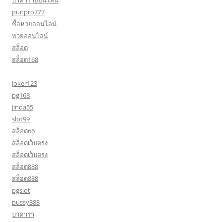
บาคาร่าออนไลน์
punpro777
ซื้อหวยออนไลน์
หวยออนไลน์
สล็อต
สล็อต168
joker123
pg168
jinda55
slot99
สล็อต66
สล็อตเว็บตรง
สล็อตเว็บตรง
สล็อต888
สล็อต888
pgslot
pussy888
บาคาร่า