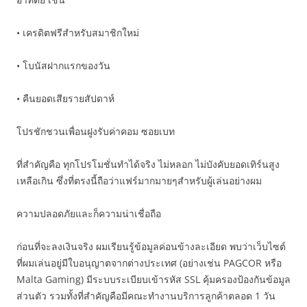
• เครดิตฟรีสำหรับสมาชิกใหม่
• โบนัสฝากแรกของวัน
• คืนยอดเสียรายสัปดาห์
โปรชักชวนเพื่อนฝูงรับค่าคอม ซอยเบท
ที่สำคัญคือ ทุกโปรโมชั่นทำได้จริง ไม่หลอก ไม่บังคับยอดเทิร์นสูง
เหลือเกิน ซึ่งที่ตรงนี้ถือว่าแฟร์มากมายๆสำหรับผู้เล่นอย่างผม
ความปลอดภัยและก็ความน่าเชื่อถือ
ก่อนที่จะลงเงินจริง ผมเรียนรู้ข้อมูลค่อนข้างละเอียด พบว่าเว็บไซต์
ที่ผมเล่นอยู่มีใบอนุญาตจากต่างประเทศ (อย่างเช่น PAGCOR หรือ
Malta Gaming) มีระบบระเบียบเข้ารหัส SSL คุ้มครองป้องกันข้อมูล
ส่วนตัว รวมทั้งที่สำคัญคือมีคณะทำงานบริการลูกค้าตลอด 1 วัน