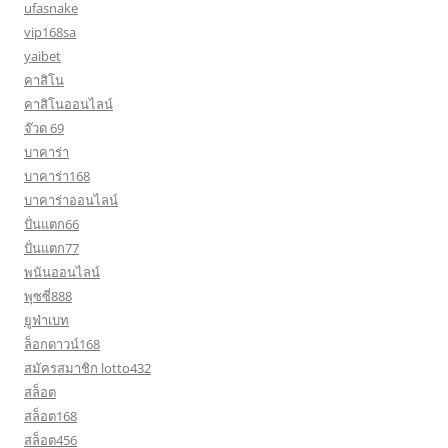
ufasnake
vip168sa
yaibet
คาสิโน
คาสิโนออนไลน์
จ๊วด 69
บาคาร่า
บาคาร่า168
บาคาร่าออนไลน์
ปั่นแตก66
ปั่นแตก77
พนันออนไลน์
พุซซี่888
ยูฟ่าเบท
ล็อกดาวน์168
สมัครสมาชิก lotto432
สล็อต
สล็อต168
สล็อต456