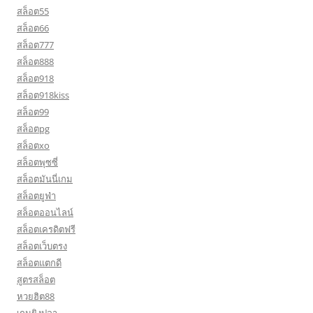
สล็อต55
สล็อต66
สล็อต777
สล็อต888
สล็อต918
สล็อต918kiss
สล็อต99
สล็อตpg
สล็อตxo
สล็อตพุซซี่
สล็อตมันนี่เกม
สล็อตยูฟ่า
สล็อตออนไลน์
สล็อตเครดิตฟรี
สล็อตเว็บตรง
สล็อตแตกดี
สูตรสล็อต
หวยฮิต88