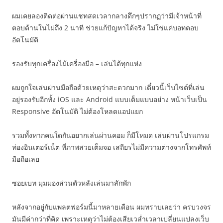
ผมเคยลองติดต่อผ่านแชทสดเวลากลางดึกๆปรากฏว่ามีเจ้าหน้าที่
ตอบด้านในไม่ถึง 2 นาที ช่วยแก้ปัญหาได้จริง ไม่ใช่แค่บอทตอบ
อัตโนมัติ
รองรับทุกเครื่องไม้เครื่องมือ – เล่นได้ทุกแห่ง
ผมถูกใจเล่นผ่านมือถือด้วยเหตุว่าสะดวกมาก เดี๋ยวนี้เว็บไซต์ที่เล่น
อยู่รองรับอีกทั้ง iOS และ Android แบบเต็มแบบอย่าง หน้าเว็บเป็น
Responsive อัตโนมัติ ไม่ต้องโหลดแอปแยก
รวมทั้งหากคนใดกันอยากเล่นผ่านคอม ก็มีโหมด เล่นผ่านโปรแกรม
ท่องอินเตอร์เน็ต ที่ภาพสวยเต็มจอ เสถียรไม่มีความต่างจากโทรศัพท์
มือถือเลย
ซอยเบท มุมมองส่วนตัวหลังเล่นมาสักพัก
หลังจากอยู่กับแพลตฟอร์มนี้มาหลายเดือน ผมทราบเลยว่า ครบวงจร
มันมีค่ากว่าที่คิด เพราะเหตุว่าไม่ต้องเสียเวล่ำเวลาเปลี่ยนแปลงเว็บ