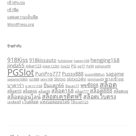
เข้าสู่ระบบ
เข้าฟีด
แสดงความเห็นฟีด
WordPress.org
ป้ายกำกับ
918Kiss
hengjing168
918kissauto
fullslotpg
happy168
jinda55
Joker123
PG
Joker123th
live22
pg77
Pg99
pgheng99
PGSlot
PunPro777
Pussy888
sagame
pussy888fun
Slotxo
slotxo24hr
ทางเข้าpg
sagame168th
scr888
sexy168
temmax69
สล็อต
บาคาร่า
ปั่นแตก66
พุซซี่888
บาคาร่า168
ปั่นแตก77
สล็อต168
สล็อต888
สล็อต55
สล็อต66
สล็อตpg
สล็อต99
สล็อต777
สล็อตเครดิตฟรี
สล็อตเว็บตรง
สล็อตออนไลน์
เว็บสล็อต
แทงบอลออนไลน์
เครดิตฟรี
โจ๊กเกอร์123