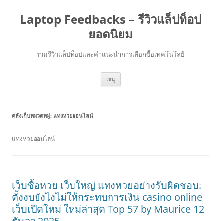
Laptop Feedbacks – รีวิวแล็ปท็อป
ยอดนิยม
รวมรีวิวแล็ปท็อปและคำแนะนำการเลือกซื้อเทคโนโลยี
ข้าม
เมนู
ไป
ยัง
เนื้อหา
คลังเก็บหมวดหมู่:
แทงหวยออนไลน์
แทงหวยออนไลน์
เว็บซื้อหวย เว็บใหญ่ แทงหวยอย่างรับผิดชอบ:
ตั้งงบยังไงไม่ให้กระทบการเงิน casino online
เว็บเปิดใหม่ ใหม่ล่าสุด Top 57 by Maurice 12
ธันวา 2025