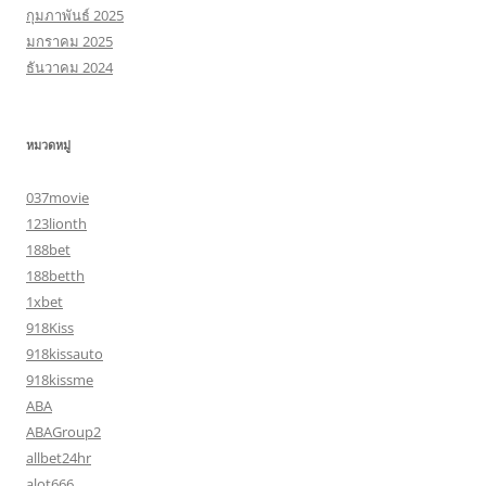
กุมภาพันธ์ 2025
มกราคม 2025
ธันวาคม 2024
หมวดหมู่
037movie
123lionth
188bet
188betth
1xbet
918Kiss
918kissauto
918kissme
ABA
ABAGroup2
allbet24hr
alot666