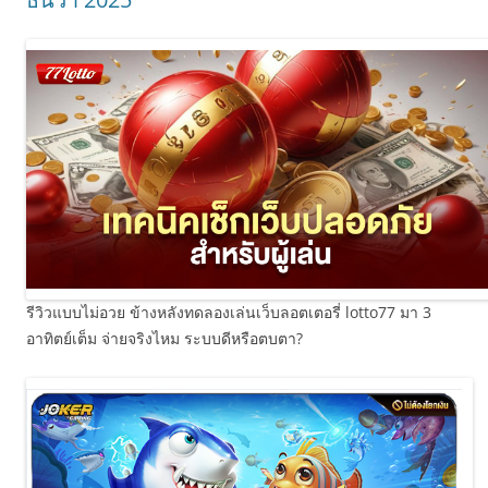
รีวิวแบบไม่อวย ข้างหลังทดลองเล่นเว็บลอตเตอรี่ lotto77 มา 3
อาทิตย์เต็ม จ่ายจริงไหม ระบบดีหรือตบตา?