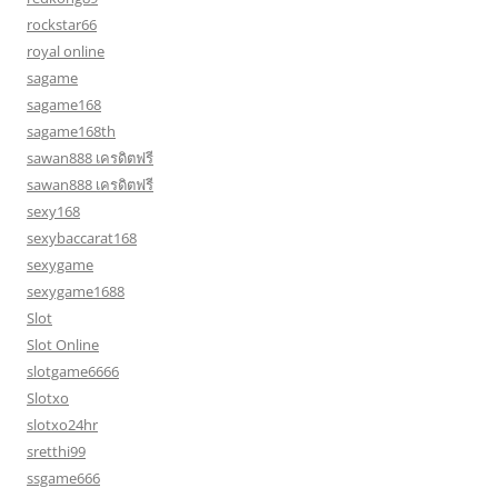
rockstar66
royal online
sagame
sagame168
sagame168th
sawan888 เครดิตฟรี
sawan888 เครดิตฟรี
sexy168
sexybaccarat168
sexygame
sexygame1688
Slot
Slot Online
slotgame6666
Slotxo
slotxo24hr
sretthi99
ssgame666