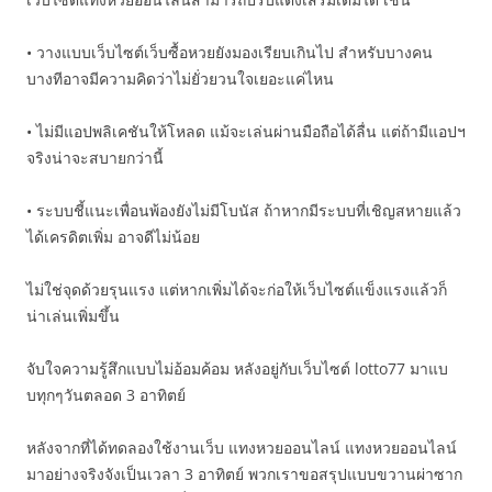
• วางแบบเว็บไซต์เว็บซื้อหวยยังมองเรียบเกินไป สำหรับบางคน
บางทีอาจมีความคิดว่าไม่ยั่วยวนใจเยอะแค่ไหน
• ไม่มีแอปพลิเคชันให้โหลด แม้จะเล่นผ่านมือถือได้ลื่น แต่ถ้ามีแอปฯ
จริงน่าจะสบายกว่านี้
• ระบบชี้แนะเพื่อนพ้องยังไม่มีโบนัส ถ้าหากมีระบบที่เชิญสหายแล้ว
ได้เครดิตเพิ่ม อาจดีไม่น้อย
ไม่ใช่จุดด้วยรุนแรง แต่หากเพิ่มได้จะก่อให้เว็บไซต์แข็งแรงแล้วก็
น่าเล่นเพิ่มขึ้น
จับใจความรู้สึกแบบไม่อ้อมค้อม หลังอยู่กับเว็บไซต์ lotto77 มาแบ
บทุกๆวันตลอด 3 อาทิตย์
หลังจากที่ได้ทดลองใช้งานเว็บ แทงหวยออนไลน์ แทงหวยออนไลน์
มาอย่างจริงจังเป็นเวลา 3 อาทิตย์ พวกเราขอสรุปแบบขวานผ่าซาก