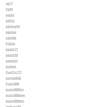
pg77
Pg99
pgceo
pgfish
pgheng99
pgjoker
pgk44b
PGSlot
pgslot77
pgslot99
pgslotth
pokbet
PunPro777
puntaek66
Pussy888
pussy888fun
pussy888play
pussy888win
redkong89