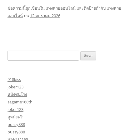
ข้อความนี้ถูกเขียนใน
แทงหวยออนไลน์
และติดป้ายกำกับ
แทงหวย
ออนไลน์
บน
12 มกราคม 2026
ค้นหา
สำหรับ:
918kiss
joker123
หนังชนโรง
sagame168th
joker123
ดูหนังฟรี
pussy888
pussy888
บาคาร่า168