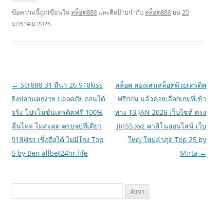
ข้อความนี้ถูกเขียนใน
สล็อต888
และติดป้ายกำกับ
สล็อต888
บน
20
มกราคม 2026
เมนู
←
Scr888 31 มีนา 26 918kiss
สล็อต ลองเล่นสล็อตด้วยเครดิต
นำทาง
ยิงปลาแตกง่าย ปลอดภัย ถอนได้
ฟรีก่อน แล้วค่อยเลือกเกมที่เข้า
เรื่อง
จริง โปรโมชั่นเครดิตฟรี 100%
ทาง 13 JAN 2026 เว็บไซต์ ตรง
ลื่นไหล ไม่สะดุด ครบจบที่เดียว
Jin55.xyz คาสิโนออนไลน์ เว็บ
918kiss เชื่อถือได้ ไม่มีโกง Top
ใหญ่ ใหม่ล่าสุด Top 25 by
5 by Ben allbet24hr.life
Mirta
→
ค้นหา
สำหรับ: