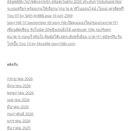
สล็อต888 เว็บไซต์แจกหนัก สล็อตเว็บตรง 2026 ประสบการณ์เล่นยุคใหม่
ระบบเสถียร พร้อมเกมให้เลือกมากมาย คาสิโนออนไลน์ เว็บแม่ เครดิตฟรี
Top 97 by Seth Jin888.asia 16 July 2569
Sexy168 10 September 69 sexy168 เปิดมุมมองใหม่ของเกมบาคาร่า
เซียนตัดเซียน รับโบนัส 30%ยิ่งเล่นยิ่งได้ แคชแบค 10% รองรับทุก
ธนาคาร ถอนเร็วทันใจ สัมผัสโต๊ะสดระดับพรีเมียม บาคาร่า สมัครปุ๊บ รับ
โปรปั๊บ Top 10 by Mozelle sexy168c.com
คลังเก็บ
กรกฎาคม 2026
มิถุนายน 2026
พฤษภาคม 2026
เมษายน 2026
มีนาคม 2026
กุมภาพันธ์ 2026
มกราคม 2026
ธันวาคม 2025