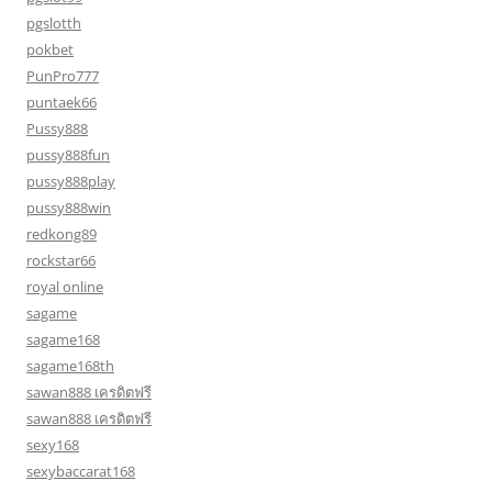
pgslotth
pokbet
PunPro777
puntaek66
Pussy888
pussy888fun
pussy888play
pussy888win
redkong89
rockstar66
royal online
sagame
sagame168
sagame168th
sawan888 เครดิตฟรี
sawan888 เครดิตฟรี
sexy168
sexybaccarat168