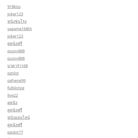
918kiss
joker123
หนังชนโรง
sagame168th
joker123
ดูหนังฟรี
pussy888
pussy888
บาคาร่า168
pgslot
pgheng99
fullslotpg
live22
ดูหนัง
ดูหนังฟรี
หนังออนไลน์
ดูหนังฟรี
pgslot77