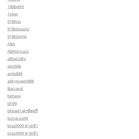
188betth
1xbet
918Kiss
918kissauto
918kissme
ABA
ABAGroup2
allbet24hr
alot666
amb888
askyouwin888
Baccarat
betway
bh99
bkkwin เครดิตฟรี
bonanza99
brazil999 ทางเข้า
brazil999 ทางเข้า