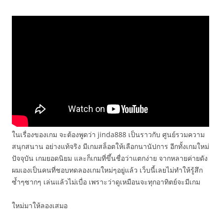
ในเรื่องของเกม จะต้องพูดว่า jinda888 เป็นราวกับ ศูนย์รวมความ
สนุกสนาน อย่างแท้จริง มีเกมสล็อตให้เลือกนานัปการ อีกทั้งเกมใหม่
ปัจจุบัน เกมยอดนิยม และก็เกมที่ขึ้นชื่อว่าแตกง่าย จากหลายค่ายดัง
ผมเองเป็นคนที่ชอบทดลองเกมใหม่ๆอยู่แล้ว เว็บนี้เลยไม่ทำให้รู้สึก
ซ้ำๆซากๆ เล่นแล้วไม่เบื่อ เพราะว่าดูเหมือนจะทุกอาทิตย์จะมีเกม
ใหม่มาให้ลองเสมอ