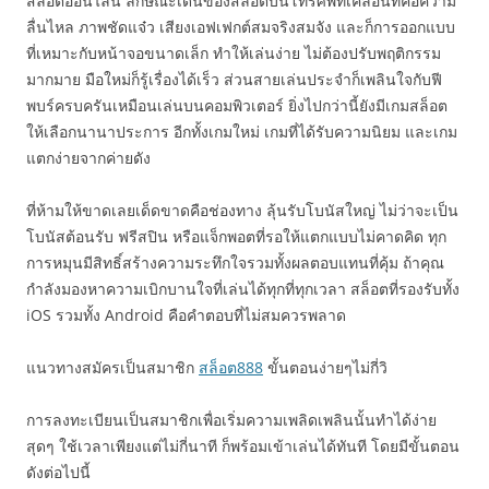
สล็อตออนไลน์ ลักษณะเด่นของสล็อตบนโทรศัพท์เคลื่อนที่คือความ
ลื่นไหล ภาพชัดแจ๋ว เสียงเอฟเฟกต์สมจริงสมจัง และก็การออกแบบ
ที่เหมาะกับหน้าจอขนาดเล็ก ทำให้เล่นง่าย ไม่ต้องปรับพฤติกรรม
มากมาย มือใหม่ก็รู้เรื่องได้เร็ว ส่วนสายเล่นประจำก็เพลินใจกับฟี
พบร์ครบครันเหมือนเล่นบนคอมพิวเตอร์ ยิ่งไปกว่านี้ยังมีเกมสล็อต
ให้เลือกนานาประการ อีกทั้งเกมใหม่ เกมที่ได้รับความนิยม และเกม
แตกง่ายจากค่ายดัง
ที่ห้ามให้ขาดเลยเด็ดขาดคือช่องทาง ลุ้นรับโบนัสใหญ่ ไม่ว่าจะเป็น
โบนัสต้อนรับ ฟรีสปิน หรือแจ็กพอตที่รอให้แตกแบบไม่คาดคิด ทุก
การหมุนมีสิทธิ์สร้างความระทึกใจรวมทั้งผลตอบแทนที่คุ้ม ถ้าคุณ
กำลังมองหาความเบิกบานใจที่เล่นได้ทุกที่ทุกเวลา สล็อตที่รองรับทั้ง
iOS รวมทั้ง Android คือคำตอบที่ไม่สมควรพลาด
แนวทางสมัครเป็นสมาชิก
สล็อต888
ขั้นตอนง่ายๆไม่กี่วิ
การลงทะเบียนเป็นสมาชิกเพื่อเริ่มความเพลิดเพลินนั้นทำได้ง่าย
สุดๆ ใช้เวลาเพียงแต่ไม่กี่นาที ก็พร้อมเข้าเล่นได้ทันที โดยมีขั้นตอน
ดังต่อไปนี้