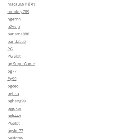
macau69 สมัคร
monkey789
ngernn
p2vvip
panama888
panda555
PG
PG Slot
pg SuperGame
pg77
Pg99
pgceo
pgfish
pgheng99
pgjoker
pgk44b
PGSlot
pgslot77
pgslot99