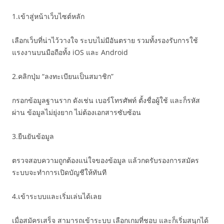
1.เข้าสู่หน้าเว็บไซต์หลัก
เลือกเว็บที่น่าไว้วางใจ ระบบไม่มีอันตราย รวมทั้งรองรับการใช้
แรงงานบนมือถือทั้ง iOS และ Android
2.คลิกปุ่ม “ลงทะเบียนเป็นสมาชิก”
กรอกข้อมูลฐานราก ดังเช่น เบอร์โทรศัพท์ ตั้งชื่อผู้ใช้ และก็รหัส
ผ่าน ข้อมูลไม่ยุ่งยาก ไม่ต้องเอกสารซับซ้อน
3.ยืนยันข้อมูล
ตรวจสอบความถูกต้องแน่ใจของข้อมูล แล้วกดรับรองการสมัคร
ระบบจะทำการเปิดบัญชีให้ทันที
4.เข้าระบบและเริ่มเล่นได้เลย
เมื่อสมัครเสร็จ สามารถเข้าระบบ เลือกเกมที่ชอบ และก็เริ่มสนุกได้