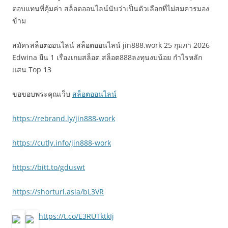
ตอบแทนที่คุ้มค่า สล็อตออนไลน์นับว่าเป็นตัวเลือกที่ไม่สมควรมอง
ข้าม
สมัครสล็อตออนไลน์ สล็อตออนไลน์ jin888.work 25 กุมภา 2026
Edwina ยืน 1 เรื่องเกมสล็อต สล็อต888ลงทุนงบน้อย กำไรหลัก
แสน Top 13
ขอขอบพระคุณเว็บ
สล็อตออนไลน์
https://rebrand.ly/jin888-work
https://cutly.info/jin888-work
https://bitt.to/gduswt
https://shorturl.asia/bL3VR
https://t.co/E3RUTktkIj