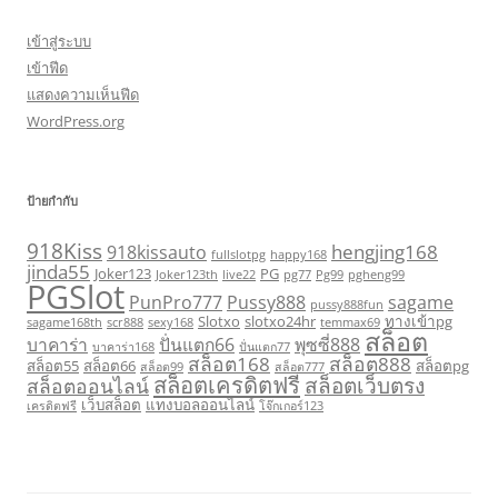
เข้าสู่ระบบ
เข้าฟีด
แสดงความเห็นฟีด
WordPress.org
ป้ายกำกับ
918Kiss
hengjing168
918kissauto
fullslotpg
happy168
jinda55
Joker123
PG
Joker123th
live22
pg77
Pg99
pgheng99
PGSlot
PunPro777
Pussy888
sagame
pussy888fun
Slotxo
slotxo24hr
ทางเข้าpg
sagame168th
scr888
sexy168
temmax69
สล็อต
บาคาร่า
ปั่นแตก66
พุซซี่888
บาคาร่า168
ปั่นแตก77
สล็อต168
สล็อต888
สล็อต55
สล็อต66
สล็อตpg
สล็อต99
สล็อต777
สล็อตเครดิตฟรี
สล็อตเว็บตรง
สล็อตออนไลน์
เว็บสล็อต
แทงบอลออนไลน์
เครดิตฟรี
โจ๊กเกอร์123