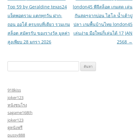
เรื่อง
Top 59 by Geraldine texas24
london45 พีจีสล็อต เกมสด เล่น
แจ็คพอตรวม แตกทุกวัน ฝาก-
กันสดๆจากบ่อน ไฮโล น้ำเต้าปู
ถอน ออโต้ ครบจบที่เดียว รวมเกม
ปลา เกมพื้นบ้านไทย london45
สล็อต สมัครรับ ของรางวัล มูลค่า
เล่นง่าย มือใหม่ก็เล่นได้ 17 JAN
สูงเพียบ 28 มกรา 2026
2568
→
ค้นหา
สำหรับ:
918kiss
joker123
หนังชนโรง
sagame168th
joker123
ดูหนังฟรี
pussy888