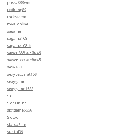
pussy888win
redkong89
rockstar66
royal online
sagame
sagame168
sagame168th
sawan888 เครดิตฟรี
sawan888 เครดิตฟรี
sexy168
sexybaccarat168
sexygame
sexygame1688
Slot
Slot Online
slotgame6666
Slotxo
slotxo24hr
sretthi99