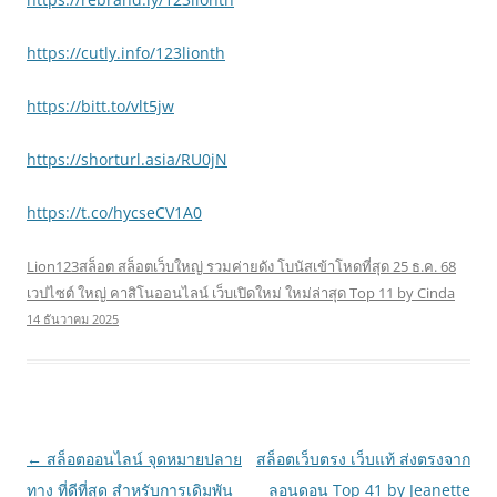
https://cutly.info/123lionth
https://bitt.to/vlt5jw
https://shorturl.asia/RU0jN
https://t.co/hycseCV1A0
Lion123สล็อต สล็อตเว็บใหญ่ รวมค่ายดัง โบนัสเข้าโหดที่สุด 25 ธ.ค. 68
เวปไซต์ ใหญ่ คาสิโนออนไลน์ เว็บเปิดใหม่ ใหม่ล่าสุด Top 11 by Cinda
14 ธันวาคม 2025
เมนู
←
สล็อตออนไลน์ จุดหมายปลาย
สล็อตเว็บตรง เว็บแท้ ส่งตรงจาก
นำทาง
ทาง ที่ดีที่สุด สำหรับการเดิมพัน
ลอนดอน Top 41 by Jeanette