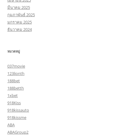
มีนาคม 2025
กุมภาพันธ์ 2025
มกราคม 2025
ธันวาคม 2024
หมวดหมู่
037movie
123lionth
188bet
188betth
1xbet
918Kiss
918kissauto
918kissme
ABA
ABAGroup2