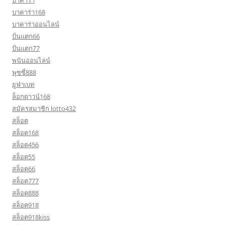
บาคาร่า168
บาคาร่าออนไลน์
ปั่นแตก66
ปั่นแตก77
พนันออนไลน์
พุซซี่888
ยูฟ่าเบท
ล็อกดาวน์168
สมัครสมาชิก lotto432
สล็อต
สล็อต168
สล็อต456
สล็อต55
สล็อต66
สล็อต777
สล็อต888
สล็อต918
สล็อต918kiss