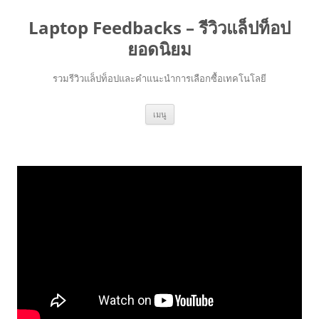
Laptop Feedbacks – รีวิวแล็ปท็อป
ยอดนิยม
รวมรีวิวแล็ปท็อปและคำแนะนำการเลือกซื้อเทคโนโลยี
ข้าม
เมนู
ไป
ยัง
เนื้อหา