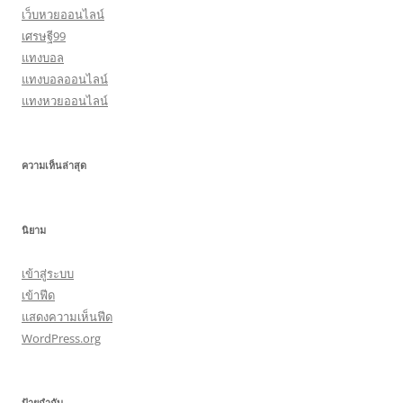
เว็บหวยออนไลน์
เศรษฐี99
แทงบอล
แทงบอลออนไลน์
แทงหวยออนไลน์
ความเห็นล่าสุด
นิยาม
เข้าสู่ระบบ
เข้าฟีด
แสดงความเห็นฟีด
WordPress.org
ป้ายกำกับ