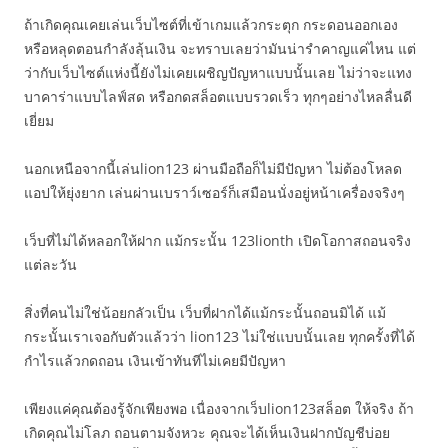
ถ้าเกิดคุณเคยเล่นเว็บไซต์ที่เข้าเกมแล้วกระตุก กระดอนออกเอง
หรือหลุดตอนกำลังลุ้นเงิน จะทราบเลยว่ามันน่ารำคาญแค่ไหน แต่
ว่ากับเว็บไซต์แห่งนี้ยังไม่เคยเผชิญปัญหาแบบนั้นเลย ไม่ว่าจะแทง
บาคาร่าแบบไลฟ์สด หรือกดสล็อตแบบรวดเร็ว ทุกๆอย่างไหลลื่นดี
เยี่ยม
นอกเหนือจากนี้เล่นlion123 ผ่านมือถือก็ไม่มีปัญหา ไม่ต้องโหลด
แอปให้ยุ่งยาก เล่นผ่านเบราว์เซอร์ก็เสมือนนั่งอยู่หน้าเครื่องจริงๆ
เว็บที่ไม่ได้หลอกให้ฝาก แม้กระนั้น 123lionth เปิดโอกาสถอนจริง
แต่ละวัน
สิ่งที่คนไม่ใช่น้อยกลัวเป็น เว็บที่ฝากได้แม้กระนั้นถอนมิได้ แม้
กระนั้นเราเจอกับตัวแล้วว่า lion123 ไม่ใช่แบบนั้นเลย ทุกครั้งที่ได้
กำไรแล้วกดถอน เงินเข้าทันทีไม่เคยมีปัญหา
เพียงแค่คุณต้องรู้จักเพียงพอ เนื่องจากเว็บlion123สล็อต ให้จริง ถ้า
เกิดคุณไม่โลภ ถอนตามจังหวะ คุณจะได้เห็นเงินฝากบัญชีบ่อย