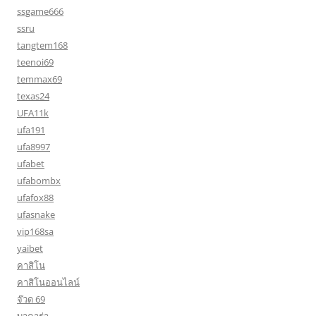
ssgame666
ssru
tangtem168
teenoi69
temmax69
texas24
UFA11k
ufa191
ufa8997
ufabet
ufabombx
ufafox88
ufasnake
vip168sa
yaibet
คาสิโน
คาสิโนออนไลน์
จ๊วด 69
บาคาร่า