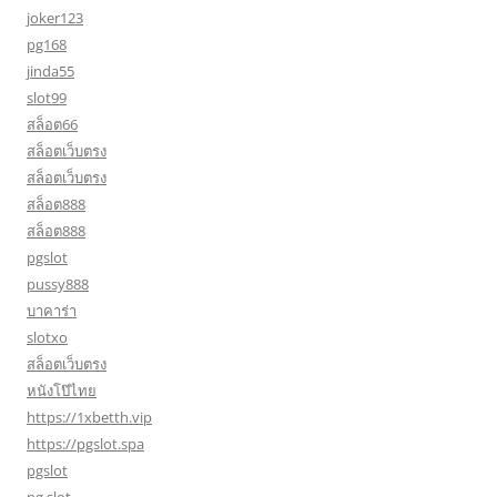
joker123
pg168
jinda55
slot99
สล็อต66
สล็อตเว็บตรง
สล็อตเว็บตรง
สล็อต888
สล็อต888
pgslot
pussy888
บาคาร่า
slotxo
สล็อตเว็บตรง
หนังโป๊ไทย
https://1xbetth.vip
https://pgslot.spa
pgslot
pg slot