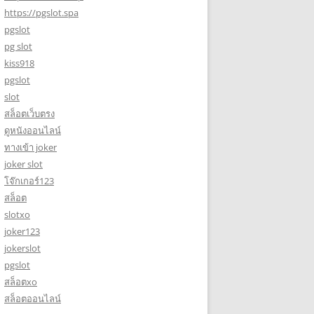
https://pgslot.spa
pgslot
pg slot
kiss918
pgslot
slot
สล็อตเว็บตรง
ดูหนังออนไลน์
ทางเข้า joker
joker slot
โจ๊กเกอร์123
สล็อต
slotxo
joker123
jokerslot
pgslot
สล็อตxo
สล็อตออนไลน์