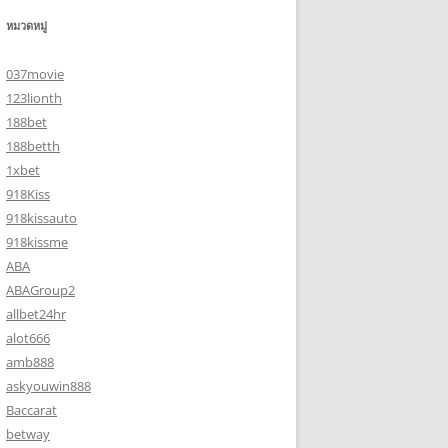
หมวดหมู่
037movie
123lionth
188bet
188betth
1xbet
918Kiss
918kissauto
918kissme
ABA
ABAGroup2
allbet24hr
alot666
amb888
askyouwin888
Baccarat
betway