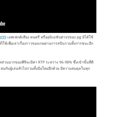
ot99
เอฟเฟกต์เสียง ดนตรี หรืออนิเมชันต่างๆของ pg มิได้ใช้
ก็ใช้เพื่อเล่าเรื่องราวของเกมผ่านการสปินรวมทั้งการชนะอีก
่วนมากของพีจีจะมีค่า RTP ระหว่าง 96-98% ซึ่งเข้าขั้นที่ดี
กับผู้เล่นทั่วไปรวมทั้งมือใหม่อีกด้วย มีความสมดุลในทุก