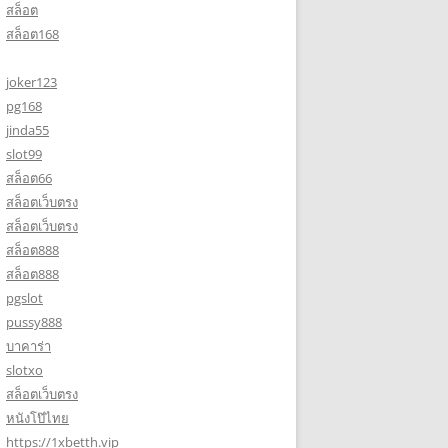
สล็อต
สล็อต168
joker123
pg168
jinda55
slot99
สล็อต66
สล็อตเว็บตรง
สล็อตเว็บตรง
สล็อต888
สล็อต888
pgslot
pussy888
บาคาร่า
slotxo
สล็อตเว็บตรง
หนังโป๊ไทย
https://1xbetth.vip