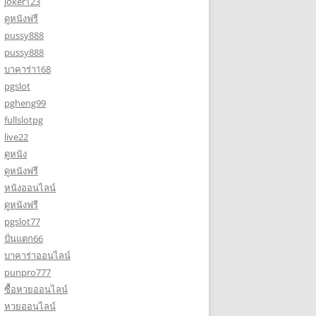
joker123
ดูหนังฟรี
pussy888
pussy888
บาคาร่า168
pgslot
pgheng99
fullslotpg
live22
ดูหนัง
ดูหนังฟรี
หนังออนไลน์
ดูหนังฟรี
pgslot77
ปั่นแตก66
บาคาร่าออนไลน์
punpro777
ซื้อหวยออนไลน์
หวยออนไลน์