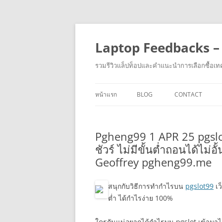
Laptop Feedbacks – 
รวมรีวิวแล็ปท็อปและคำแนะนำการเลือกซื้อเท
หน้าแรก
BLOG
CONTACT
Pgheng99 1 APR 25 pgslot
ชัวร์ ไม่มีขั้นต่ำถอนได้ไม่
Geoffrey pgheng99.me
สนุกกับวิธีการทำกำไรบน
pgslot99
เว
ต่ำ ได้กำไรง่าย 100%
ใครกันแน่อยากได้กำไรบน pgslot เข้ามาได