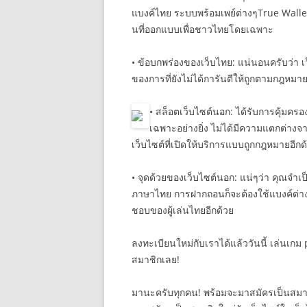
แบงค์ไทย ระบบพร้อมเพย์ต่างๆTrue Walle
นที่ออกแบบเพื่อชาวไทยโดยเฉพาะ
• ข้อบกพร่องของเว็บไทย: แน่นอนครับว่า เ
ของการที่ยังไม่ได้การันตีให้ถูกตามกฎหมา
• สล็อตเว็บไซต์นอก: ได้รับการคุ้ม
เฉพาะอย่างยิ่ง ไม่ได้มีความแตกต่าง
เว็บไซต์ที่เปิดให้บริการแบบถูกกฎหมายอีก
• จุดด้วยของเว็บไซต์นอก: แน่ๆว่า คุณจำเป
ภาษาไทย การฝากถอนก็จะต้องใช้แบงค์ต่างถ
ชอบของผู้เล่นไทยอีกด้วย
ลงทะเบียนใหม่กับเราได้แล้ววันนี้ เล่นเก
สมาชิกเลย!
มานะครับทุกคน! พร้อมจะมาสมัครเป็นสมา