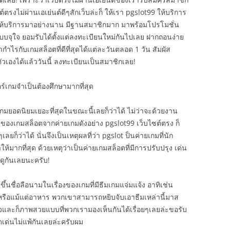
ตรงไม่ผ่านเอเย่นต์ดีๆสักเว็บล่ะก็ ให้เรา pgslot99 ให้บริการ
ิดให้บริการมาอย่างนาน มีฐานสมาชิกมาก มาพร้อมโปรโมชั่น
บบจุใจ ยอมรับได้ตั้งแต่ลงทะเบียนใหม่กันไปเลย ฝากถอนง่าย
ำไรกับเกมสล็อตที่ดีที่สุดได้แต่ละวันตลอด 1 วัน สัมผัส
ตัวเองได้แล้ววันนี้ ลงทะเบียนเป็นสมาชิกเลย!
อร์เกมจำเป็นต้องศึกษามากที่สุด
เกมยอดนิยมเยอะที่สุดในขณะนี้เลยก็ว่าได้ ไม่ว่าจะด้วยงาน
ๆของเกมสล็อตจากค่ายเกมดังอย่าง pgslot99 เว็บไซต์ตรง ก็
ยก็ว่าได้ นั่นจึงเป็นเหตุผลที่ว่า pgslot ป็นค่ายเกมที่นัก
ากที่สุด ด้วยเหตุว่าเป็นค่ายเกมสล็อตที่มีการปรับปรุง เด่น
งดูกันเลยนะครับ!
้นชื่อลือนามในเรื่องของเกมที่มีธีมเกมแจ่มแจ้ง อาทิเช่น
อแม้แต่อาหาร พวกเขาสามารถหยิบจับเอาธีมเหล่านี้มาส
ิงใจและก็ภาพสวยแบบที่พวกเรามองเห็นกันได้เรื่อยๆเลยล่ะขอรับ
เด่นไม่แพ้กันเลยล่ะครับผม