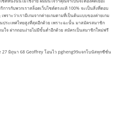
ซต์หนึ่งนั้นไม่ใช่ง่าย ผมมั่นใจว่าคุณจำเป็นจะต้องคิดเยอะ
บริการกับพวกเราสล็อตเว็บไซต์ตรงแท้ 100% จะเป็นสิ่งที่ตอบ
 เพราะว่าเรามีเกมจากค่ายเกมตามที่เป็นต้นแบบของค่ายเกม
่องคนประเทศไทยสูงที่สุดอีกด้วย เพราะฉะนั้น มาสมัครสมาชิก
ามใจ ฝากถอนง่ายไม่มีขั้นต่ำอีกด้วย สมัครเป็นสมาชิกใหม่ฟรี
27 มิถุนา 68 Geoffrey โอนไว pgheng99แจกโบนัสทุกซีซั่น