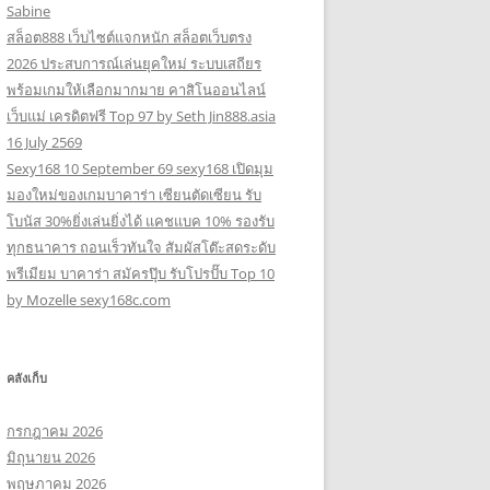
Sabine
สล็อต888 เว็บไซต์แจกหนัก สล็อตเว็บตรง
2026 ประสบการณ์เล่นยุคใหม่ ระบบเสถียร
พร้อมเกมให้เลือกมากมาย คาสิโนออนไลน์
เว็บแม่ เครดิตฟรี Top 97 by Seth Jin888.asia
16 July 2569
Sexy168 10 September 69 sexy168 เปิดมุม
มองใหม่ของเกมบาคาร่า เซียนตัดเซียน รับ
โบนัส 30%ยิ่งเล่นยิ่งได้ แคชแบค 10% รองรับ
ทุกธนาคาร ถอนเร็วทันใจ สัมผัสโต๊ะสดระดับ
พรีเมียม บาคาร่า สมัครปุ๊บ รับโปรปั๊บ Top 10
by Mozelle sexy168c.com
คลังเก็บ
กรกฎาคม 2026
มิถุนายน 2026
พฤษภาคม 2026