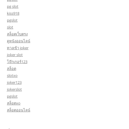
pg slot
kiss918
pgslot
slot
สล็อตเว็บตรง
ดูหนังออนไลน์
ทางเข้า joker
joker slot
โจ๊กเกอร์123
สล็อต
slotxo
joker123
jokerslot
pgslot
สล็อตxo
สล็อตออนไลน์