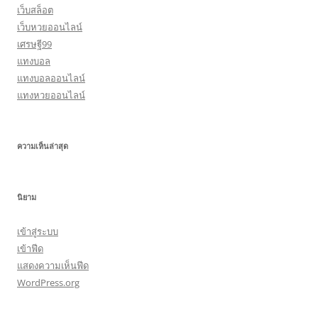
เว็บสล็อต
เว็บหวยออนไลน์
เศรษฐี99
แทงบอล
แทงบอลออนไลน์
แทงหวยออนไลน์
ความเห็นล่าสุด
นิยาม
เข้าสู่ระบบ
เข้าฟีด
แสดงความเห็นฟีด
WordPress.org