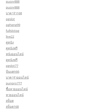
pussy888
pussy888
บาคาร่า168
pgslot
pgheng99
fullslotpg
live22
ดูหนัง
ดูหนังฟรี
หนังออนไลน์
ดูหนังฟรี
pgslot77
ปั่นแตก66
บาคาร่าออนไลน์
punpro777
ซื้อหวยออนไลน์
หวยออนไลน์
สล็อต
สล็อต168