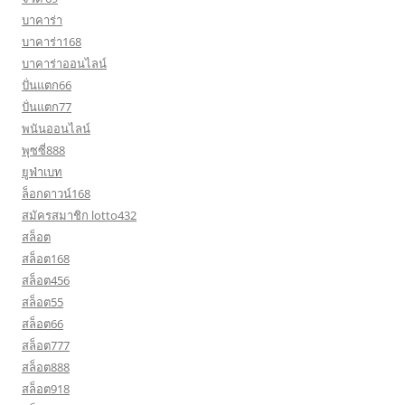
บาคาร่า
บาคาร่า168
บาคาร่าออนไลน์
ปั่นแตก66
ปั่นแตก77
พนันออนไลน์
พุซซี่888
ยูฟ่าเบท
ล็อกดาวน์168
สมัครสมาชิก lotto432
สล็อต
สล็อต168
สล็อต456
สล็อต55
สล็อต66
สล็อต777
สล็อต888
สล็อต918