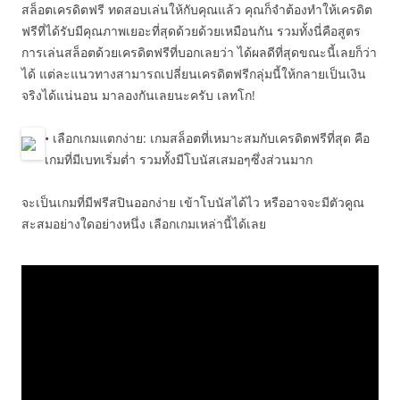
สล็อตเครดิตฟรี ทดสอบเล่นให้กับคุณแล้ว คุณก็จำต้องทำให้เครดิต
ฟรีที่ได้รับมีคุณภาพเยอะที่สุดด้วยด้วยเหมือนกัน รวมทั้งนี่คือสูตร
การเล่นสล็อตด้วยเครดิตฟรีที่บอกเลยว่า ได้ผลดีที่สุดขณะนี้เลยก็ว่า
ได้ แต่ละแนวทางสามารถเปลี่ยนเครดิตฟรีกลุ่มนี้ให้กลายเป็นเงิน
จริงได้แน่นอน มาลองกันเลยนะครับ เลทโก!
• เลือกเกมแตกง่าย: เกมสล็อตที่เหมาะสมกับเครดิตฟรีที่สุด คือ
เกมที่มีเบทเริ่มต่ำ รวมทั้งมีโบนัสเสมอๆซึ่งส่วนมาก
จะเป็นเกมที่มีฟรีสปินออกง่าย เข้าโบนัสได้ไว หรืออาจจะมีตัวคูณ
สะสมอย่างใดอย่างหนึ่ง เลือกเกมเหล่านี้ได้เลย