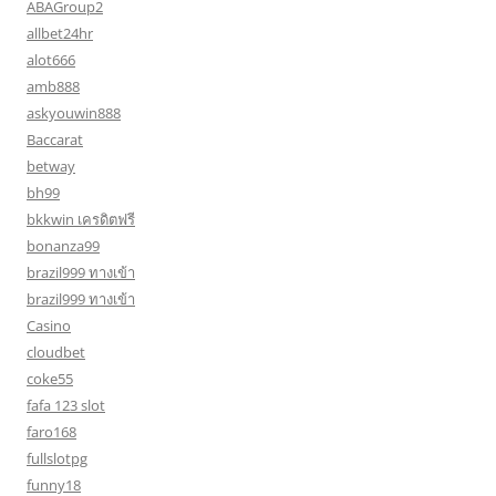
ABAGroup2
allbet24hr
alot666
amb888
askyouwin888
Baccarat
betway
bh99
bkkwin เครดิตฟรี
bonanza99
brazil999 ทางเข้า
brazil999 ทางเข้า
Casino
cloudbet
coke55
fafa 123 slot
faro168
fullslotpg
funny18