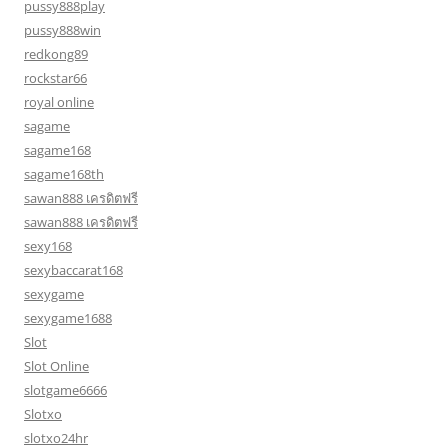
pussy888play
pussy888win
redkong89
rockstar66
royal online
sagame
sagame168
sagame168th
sawan888 เครดิตฟรี
sawan888 เครดิตฟรี
sexy168
sexybaccarat168
sexygame
sexygame1688
Slot
Slot Online
slotgame6666
Slotxo
slotxo24hr