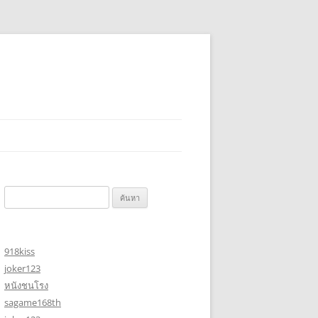
ค้นหา
สำหรับ:
918kiss
joker123
หนังชนโรง
sagame168th