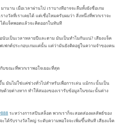
านาน เมื่อเวลาผ่านไป เราบางทีอาจจะลืมทั้งยังชื่อเกม
รางวัลที่เราเคยได้ แต่เชื่อไหมครับผมว่า สิ่งหนึ่งที่พวกเราจะ
เคยได้แจ็คพอตแล้วจะคิดออกในทันที
อนับเป็นเวลาหลายปีและตาม มันเป็นทำไมกันแน่? เสียงแจ็ค
อฟเฟกต์ประกอบเกมแค่นั้น แต่ว่ามันยังติดอยู่ในความจำของคน
กับขณะที่พวกเราพอใจเยอะที่สุด
น มันไม่ใช่แค่ช่วงทั่วไปสำหรับเพื่อการเล่น แม้กระนั้นเป็น
ิเศษด้วยต่างหาก ทำให้สมองของเรารับข้อมูลในขณะนั้นต่าง
y888
ระหว่างการสปินสล็อต พวกเราก็จะสอดส่องผลลัพธ์ของ
จะได้รับรางวัลใหญ่ ระดับความพอใจจะเพิ่มขึ้นทันที เสียงแจ็ค