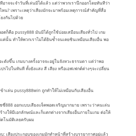
าจจะจำวันที่เล่นมิได้แล้ว แต่ว่าพวกเรานึกออกโดยทันทีว่า
 เพราะเหตุว่าเสียงมักจะมาพร้อมเหตุการณ์สำคัญที่สื่อ
โยงกันไปด้วย
อตก็คือ pussy888 มันมิได้ถูกใช้บ่อยเสมือนเสียงทั่วไป เกม
ญแค่นั้น ทำให้พวกเราไม่ได้ยินซ้ำจนเคยชินเหมือนเสียงอื่น พอ
จะดังขึ้น เกมบางครั้งอาจจะอยู่ในจังหวะธรรมดา แต่ว่าพอ
ปรไปในทันที ทั้งยังแสง สี เสียง หรือเอฟเฟกต์ต่างๆจะเปลี่ยน
เล่น pussy888win ถูกทำให้ไม่เหมือนกับเสียงอื่น
พุซซี่888 ออกแบบเสียงแจ็คพอตเจริญมากมาย เพราะว่าคนเล่น
ถูกสร้างให้มีเอกลักษณ์และก็แตกต่างจากเสียงอื่นภายในเกม ต่อให้
อัตโนมัติเลยครับผม
วจบ: เสียงประกอบของเกมมักทำหน้าที่สร้างบรรยากาศอยู่แล้ว