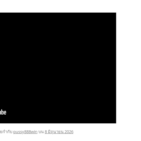
ายกำกับ
pussy888win
บน
8 มิถุนายน 2026