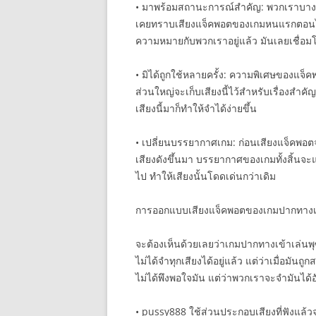
• มาพร้อมสถานะการณ์สำคัญ: พวกเราบางทีอ
เคยทราบเสียงแจ็คพอตของเกมหนแรกตอนไหน?
ความหมายกับพวกเราอยู่แล้ว มันเลยเชื่อม
• มิได้ถูกใช้หลายครั้ง: ความพิเศษของแจ็คพ
ส่วนใหญ่จะเก็บเสียงนี้ไว้สำหรับเรื่องสำคั
เสียงนี้มาก็ทำให้จำได้ง่ายขึ้น
• เปลี่ยนบรรยากาศเกม: ก่อนเสียงแจ็คพอต
เสียงดังขึ้นมา บรรยากาศของเกมทั้งสิ้นจะแ
ไป ทำให้เสียงนั้นโดดเด่นกว่าเดิม
การออกแบบเสียงแจ็คพอตของเกมปากทางเข้า
จะต้องเห็นด้วยเลยว่าเกมปากทางเข้าเล่น
ไม่ได้จำทุกเสียงได้อยู่แล้ว แต่ว่าเมื่อมัน
ไม่ได้พึงพอใจมัน แต่ว่าพวกเราจะจำมันได้
• pussy888 ใช้ส่วนประกอบเสียงที่ฟังแล้