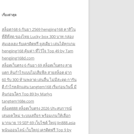
เรื่องล่าสุด
สล็อต168 6 กันยา 2569 hengjing168 คาสิโน
ที่ดีที่สุด ของไทย Lucky box 300 บาท กล่อง
สุ่มเฮงเฮง รับเครดิตฟรี ยูสเดียว เล่นได้ทุกเกม
hengjing168 คุ้มค่า ที่ไว้ใจ Top 49 by Tam
hengjing168d.com
สล็อตเว็บตรง 6 กันยา 69 สล็อตเว็บตรง สาย
แตก ลุ้นกำไรแบบไม่เสียฟีล สายสล็อต ฝาก
60 รับ 300 ห้ามพลาด เล่นลื่น ไม่มีสะดุด การัน
ตี กำไรหลักแสน tangtem168 เริ่มก่อนวันนี้ มี
ลุ้นก่อนใคร Top 89 by Marlys
tangtem168e.com
สล็อต888 สล็อตเว็บตรง 2026 ประสบการณ์
เล่นยุคใหม่ ระบบเสถียร พร้อมเกมให้เลือก
มากมาย 19 SEP 69 เว็บไซต์ ใหญ่ Jin888.asia
พนันออนไลน์ เว็บใหญ่ เครดิตฟรี Top 9 by