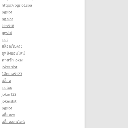
https://pgslot.spa
pgslot
pg slot
kiss918
pgslot
slot
สล็อตเว็บตรง
ดูหนังออนไลน์
ทางเข้า joker
joker slot
โจ๊กเกอร์123
สล็อต
slotxo
joker123
jokerslot
pgslot
สล็อตxo
สล็อตออนไลน์