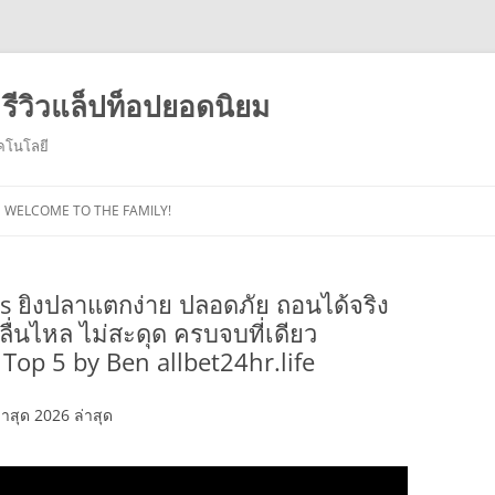
รีวิวแล็ปท็อปยอดนิยม
คโนโลยี
ข้าม
ไป
WELCOME TO THE FAMILY!
ยัง
เนื้อหา
s ยิงปลาแตกง่าย ปลอดภัย ถอนได้จริง
ื่นไหล ไม่สะดุด ครบจบที่เดียว
กง Top 5 by Ben allbet24hr.life
าสุด 2026 ล่าสุด