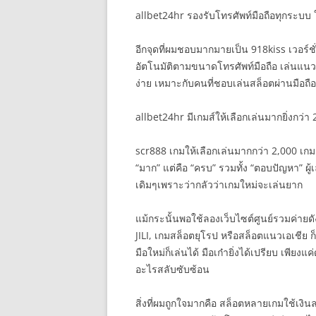
allbet24hr รองรับโทรศัพท์มือถือทุกระบบ 
อีกจุดที่ผมชอบมากมายเป็น 918kiss เวอร์ชั่
อัตโนมัติตามขนาดโทรศัพท์มือถือ เล่นแนวด
ง่าย เหมาะกับคนที่ชอบเล่นสล็อตผ่านมือถ
allbet24hr มีเกมส์ให้เลือกเล่นมากยิ่งกว่า 
scr888 เกมให้เลือกเล่นมากกว่า 2,000 เกม
“มาก” แต่คือ “ครบ” รวมทั้ง “ตอบปัญหา” ผ
เดิมๆเพราะว่ากลัวว่าเกมใหม่จะเล่นยาก
แม้กระนั้นพอใช้ลองเว็บไซต์ศูนย์รวมค่ายดั
JILI, เกมสล็อตยุโรป หรือสล็อตแนวเอเชีย ก
มือใหม่ก็เล่นได้ มือเก๋ายิ่งได้เปรียบ เพีย
อะไรสลับซับซ้อน
สิ่งที่ผมถูกใจมากคือ สล็อตหลายเกมใช้เงิ