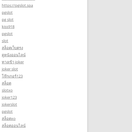
https://pgslot.spa
pgslot
pg slot
kiss918
pgslot
slot
สล็อตเว็บตรง
ดูหนังออนไลน์
ทางเข้า joker
joker slot
โจ๊กเกอร์123
สล็อต
slotxo
joker123
jokerslot
pgslot
สล็อตxo
สล็อตออนไลน์