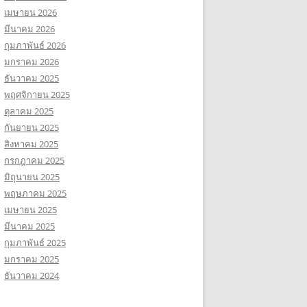
เมษายน 2026
มีนาคม 2026
กุมภาพันธ์ 2026
มกราคม 2026
ธันวาคม 2025
พฤศจิกายน 2025
ตุลาคม 2025
กันยายน 2025
สิงหาคม 2025
กรกฎาคม 2025
มิถุนายน 2025
พฤษภาคม 2025
เมษายน 2025
มีนาคม 2025
กุมภาพันธ์ 2025
มกราคม 2025
ธันวาคม 2024