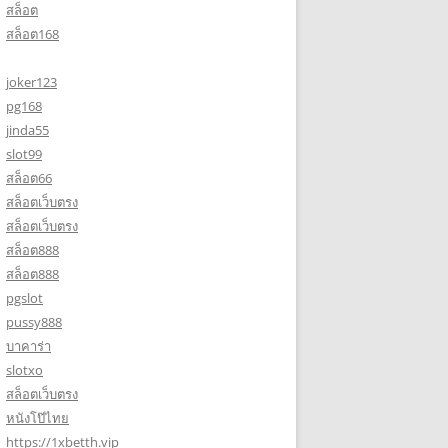
สล็อต
สล็อต168
joker123
pg168
jinda55
slot99
สล็อต66
สล็อตเว็บตรง
สล็อตเว็บตรง
สล็อต888
สล็อต888
pgslot
pussy888
บาคาร่า
slotxo
สล็อตเว็บตรง
หนังโป๊ไทย
https://1xbetth.vip