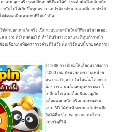
มาแบบจุกๆจริงๆเคยมีหลายทีที่ผมได้กำไรหลักพันถึงหลักหมื่น
ว่ามันไม่ได้เกิดขึ้นทุกคราว แต่ว่าด้วยจำนวนเกมที่มาก ทำให้
่ต้องฝ่าฝืนเล่นเกมที่ไม่เข้ามือ
” ไม่ใช่คำบอกเล่าเกินจริง เป็นระบบเกมสมัยใหม่มีฟีเจอร์ช่วยเยอะ
ตสะสม รวมทั้งโหมดออโต้ ทำให้บริหารเวลาและก็ทุนก้าวหน้า
อยเลือกเกมที่อัตราการจ่ายดีในวันนั้นๆวิธีแบบนี้ช่วยลดความ
scr888 การมีเกมให้เลือกมากยิ่งกว่า
2,000 เกม ยังช่วยลดความเหนื่อย
หน่ายเจริญมาก วันไหนไม่ได้อยาก
ต้องการเล่นสล็อตหมุนธรรมดา ก็
เปลี่ยนไปเล่นสล็อตธีมผจญภัย
สล็อตแตกหนัก หรือเกมภาพงาม
แบบ 3D ได้ทันที ทุกเกมเล่นผ่านมือ
ถือได้ลื่นๆไม่กระตุก จะเล่นไหน
เวลาใดก็ได้