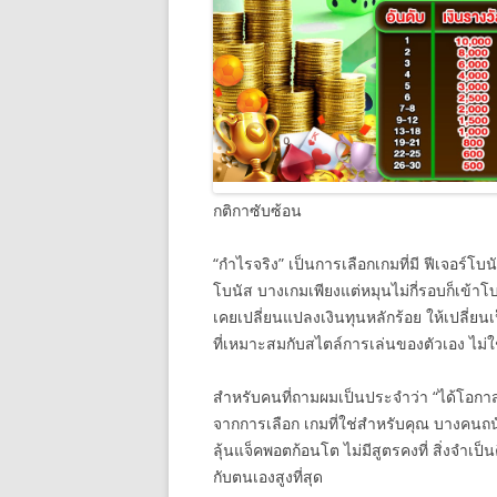
กติกาซับซ้อน
“กำไรจริง” เป็นการเลือกเกมที่มี ฟีเจอร์โบ
โบนัส บางเกมเพียงแต่หมุนไม่กี่รอบก็เข้า
เคยเปลี่ยนแปลงเงินทุนหลักร้อย ให้เปลี่ยน
ที่เหมาะสมกับสไตล์การเล่นของตัวเอง ไม่ใช่
สำหรับคนที่ถามผมเป็นประจำว่า “ได้โอกา
จากการเลือก เกมที่ใช่สำหรับคุณ บางคนถ
ลุ้นแจ็คพอตก้อนโต ไม่มีสูตรคงที่ สิ่งจำเป
กับตนเองสูงที่สุด