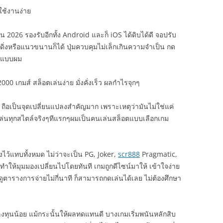
ใช้งานง่าย
น 2026 รองรับอีกทั้ง Android และก็ iOS ได้ดิบได้ดี จอปรับ
ิ่งหรือแนวขนานก็ได้ ปุ่มควบคุมไม่เล็กเกินความจำเป็น กด
ือแบบผม
2000 เกมส์ สล็อตเล่นง่าย มั่งคั่งเร็ว ผลกำไรจุกๆ
 ถือเป็นจุดเปลี่ยนแปลงสำคัญมาก เพราะเหตุว่ามันไม่ใช่แค่
ู้เล่นทุกสไตล์จริงๆทีแรกๆผมเป็นคนเล่นสล็อตแบบเลือกเกม
งไว้แทบทั้งหมด ไม่ว่าจะเป็น PG, Joker,
scr888
Pragmatic,
็ทำให้มุมมองเปลี่ยนไปโดยทันที เกมถูกดีไซน์มาให้ เข้าใจง่าย
งแค่ดูตารางการจ่ายไม่กี่นาที ก็สามารถกดเล่นได้เลย ไม่ต้องศึกษา
นลงทุนน้อย แม้กระนั้นให้ผลทดแทนดี บางเกมเริ่มพนันหลักสิบ