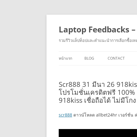
Laptop Feedbacks – 
รวมรีวิวแล็ปท็อปและคำแนะนำการเลือกซื้อเท
หน้าแรก
BLOG
CONTACT
Scr888 31 มีนา 26 918kis
โปรโมชั่นเครดิตฟรี 100% ล
918kiss เชื่อถือได้ ไม่มีโ
scr888
ดาวน์โหลด allbet24hr เวอร์ชั่น ล่