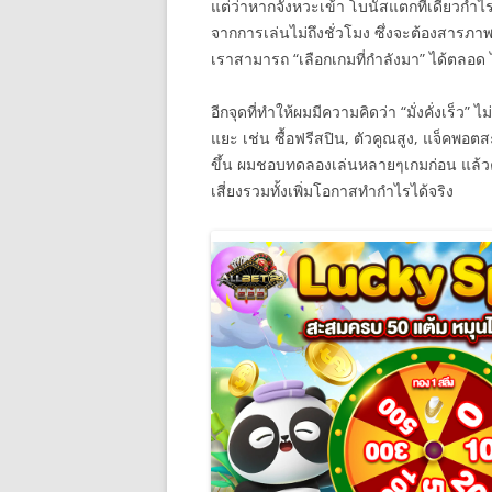
แต่ว่าหากจังหวะเข้า โบนัสแตกทีเดียวกำไร
จากการเล่นไม่ถึงชั่วโมง ซึ่งจะต้องสารภาพ
เราสามารถ “เลือกเกมที่กำลังมา” ได้ตลอด ไม
อีกจุดที่ทำให้ผมมีความคิดว่า “มั่งคั่งเร็ว
แยะ เช่น ซื้อฟรีสปิน, ตัวคูณสูง, แจ็คพอ
ขึ้น ผมชอบทดลองเล่นหลายๆเกมก่อน แล้วค่
เสี่ยงรวมทั้งเพิ่มโอกาสทำกำไรได้จริง