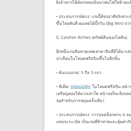
ยิ่งถ้าหากได้มังกรทองบินมาพ่นไฟใส่ด้วยแ
• ประสบการณ์ตรง: เกมนี้ต้องอาศัยจังหวะสำห
ขึ้นโดยทันที ผมเคยได้บิ๊กวิน (Big Win) จา
5. Caishen Riches (ทรัพย์สินของไคสิน)
อีกหนึ่งเกมธีมทวยเทพเทวดาจีนที่มิได้มาเ
ป่าเถื่อนในโหมดฟรีสปินขึ้นไปอีกขั้น
• ต้นแบบเกม: 5 รีล 3 แถว
• ทีเด็ด:
slotxo24hr
ในโหมดฟรีสปิน หน้าจอจ
เหรียญทองได้มากเท่าใด หน้าจอก็จะยิ่งปลด
จอสำหรับการหมุนครั้งเดียว
• ประสบการณ์ตรง: การปลดล็อกครบ 4 จอคือ
แทบจะระเบิด เป็นเกมที่ท้าทายและคุ้มค่า