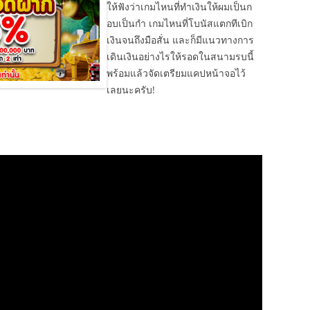
ให้ฟังว่าเกมไหนที่ทำเงินให้ผมเป็นก
อบเป็นกำ เกมไหนที่โบนัสแตกทีเบิก
เงินจนถึงมือสั่น และก็มีแนวทางการ
เดินเงินอย่างไรให้รอดในสนามรบนี้
พร้อมแล้วจัดเตรียมแคปหน้าจอไว้
เลยนะครับ!