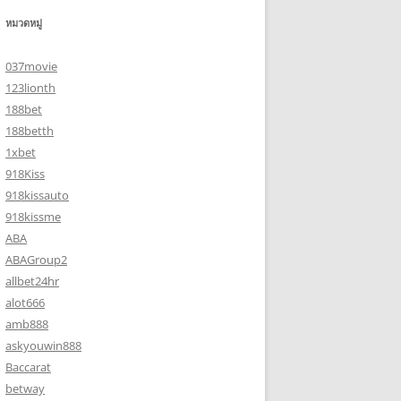
หมวดหมู่
037movie
123lionth
188bet
188betth
1xbet
918Kiss
918kissauto
918kissme
ABA
ABAGroup2
allbet24hr
alot666
amb888
askyouwin888
Baccarat
betway