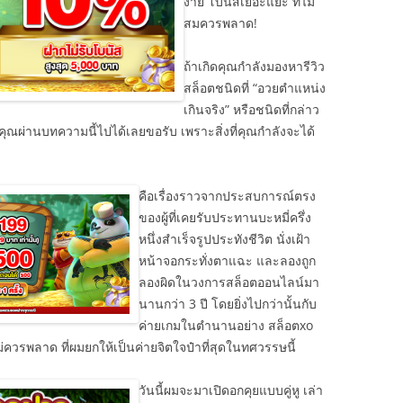
ง่าย โบนัสเยอะแยะ ที่ไม่
สมควรพลาด!
ถ้าเกิดคุณกำลังมองหารีวิว
สล็อตชนิดที่ “อวยตำแหน่ง
เกินจริง” หรือชนิดที่กล่าว
คุณผ่านบทความนี้ไปได้เลยขอรับ เพราะสิ่งที่คุณกำลังจะได้
คือเรื่องราวจากประสบการณ์ตรง
ของผู้ที่เคยรับประทานบะหมี่ครึ่ง
หนึ่งสำเร็จรูปประทังชีวิต นั่งเฝ้า
หน้าจอกระทั่งตาแฉะ และลองถูก
ลองผิดในวงการสล็อตออนไลน์มา
นานกว่า 3 ปี โดยยิ่งไปกว่านั้นกับ
ค่ายเกมในตำนานอย่าง สล็อตxo
ควรพลาด ที่ผมยกให้เป็นค่ายจิตใจป๋าที่สุดในทศวรรษนี้
วันนี้ผมจะมาเปิดอกคุยแบบคู่หู เล่า