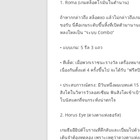
1. Roma (เกมสล็อตโรมันในตำนาน)
ถ้าหากกล่าวถึง สล็อตxo แล้วไม่กล่าวถึงเก
ขอรับ นี่คือเกมระดับขึ้นหิ้งที่เปิดตัวมา
หลงใหลเป็น “ระบบ Combo”
• แบบเกม: 5 รีล 3 แถว
• ทีเด็ด: เมื่อพวกเราชนะรางวัล เครื่องห
เนื่องกันตั้งแต่ 4 ครั้งขึ้นไป จะได้รับ “ฟร
• ประสบการณ์ตรง: มีวันหนึ่งผมเบทแค่ 15 
สิงโตในวิหารวัวลอสเซียม ฟันสิงโตเข้าเป้
โบนัสแตกถี่จนกระทั่งน่าตกใจ
2. Horus Eye (ดวงตาแห่งฮอรัส)
เกมธีมอียิปต์โบราณที่ลึกลับและเปี่ยมไปด
เต้นจำต้องทดลอง เพราะเหตุว่าดวงตาแห่งฮ