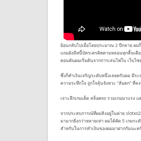
ย้อนกลับไปเมื่อโดยประมาณ 2 ปีกลาย ผมก็
แถมยังมีหนี้บัตรเครดิตตามหลอนทุกสิ้นเดือน
ตอนต้นผมเริ่มต้นจากการเล่นไพ่ใน เว็บไซ
ซึ่งก็ทำเงินเจริญระดับหนึ่งเลยครับผม มี
ความระทึกใจ ถูกใจลุ้นจังหวะ “ส้มตก” ที่
เจาะลึกเกมเด็ด สล็อตxo รวมเกมมาแรง แต
จากประสบการณ์ที่ผมสิงอยู่ในค่าย slotxo2
มามากยิ่งกว่าหลายเท่า ผมได้คัด 5 เกมระดับท
สำหรับในการทำเงินของผมมาฝากกันนะคร