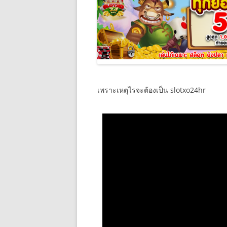
เพราะเหตุไรจะต้องเป็น slotxo24hr