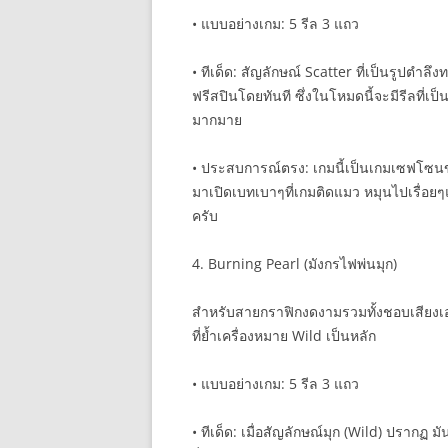
• แบบอย่างเกม: 5 รีล 3 แถว
• ทีเด็ด: สัญลักษณ์ Scatter ที่เป็นรูปตำล
ฟรีสปินโดยทันที ซึ่งในโหมดนี้จะมีรีลที่เ
มากมาย
• ประสบการณ์ตรง: เกมนี้เป็นเกมเซฟโซนขอ
มาเปิดเบทเบาๆที่เกมติดแมว หมุนไปเรื่อย
ครับ
4. Burning Pearl (มังกรไฟพ่นมุก)
สำหรับสายกราฟิกงดงามรวมทั้งชอบเสียงเอ
ที่ย้ำเครื่องหมาย Wild เป็นหลัก
• แบบอย่างเกม: 5 รีล 3 แถว
• ทีเด็ด: เมื่อสัญลักษณ์มุก (Wild) ปรากฏ ม