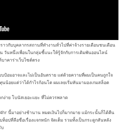
ราวกับบุคลากรสถานที่ทำงานทั่วไปที่ค่าจ้างรายเดือนชนเดือน
 วันหนึ่งเพื่อนในกลุ่มชี้แนะให้รู้จักกับการเดิมพันออนไลน์
ต์บาคาร่าเว็บไซต์ตรง
ระบบป้อมอาจและไม่เป็นอันตราย แต่ด้วยความที่ผมเป็นคนถูกใจ
ลงทุนน้อยแต่ว่าได้กำไรก้อนโต ผมเลยเริ่มหันมามองเกมสล็อต
กง่าย โบนัสเยอะแยะ ที่ไม่ควรพลาด
4hr นี้มาอย่างช้านาน หมดเงินไปก็มากมาย แม้กระนั้นก็ได้คืน
็อปที่ลือชื่อเรื่องแจกหนัก จัดเต็ม รวมทั้งเป็นกระดูกสันหลัง
ับ