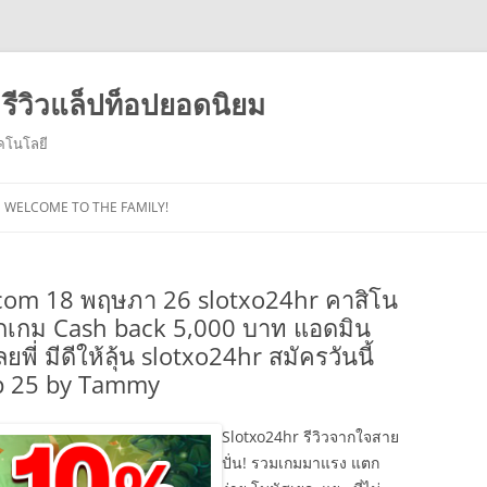
รีวิวแล็ปท็อปยอดนิยม
คโนโลยี
ข้าม
ไป
WELCOME TO THE FAMILY!
ยัง
เนื้อหา
com 18 พฤษภา 26 slotxo24hr คาสิโน
ทุกเกม Cash back 5,000 บาท แอดมิน
พี่ มีดีให้ลุ้น slotxo24hr สมัครวันนี้
op 25 by Tammy
Slotxo24hr รีวิวจากใจสาย
ปั่น! รวมเกมมาแรง แตก