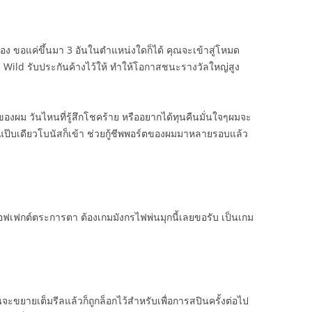
ึงทอง ขอแค่ขึ้นมา 3 อันในตำแหน่งใดก็ได้ คุณจะเข้าสู่โหมด
ป็น Wild รับประกันค้างไว้ให้ ทำให้โอกาสชนะรางวัลใหญ่สูง
งผม วันไหนที่รู้สึกโชคร้าย หรืออยากได้ทุนคืนมั่นใจๆผมจะ
ๆแป๊บเดียวโบนัสก็เข้า ช่วยกู้ชีพพอร์ตของผมมาหลายรอบแล้ว
ฟเฟกต์ตระการตา ต้องเกมมังกรไฟพ่นมุกนี้เลยขอรับ เป็นเกม
ันจะขยายเต็มรีลแล้วก็ถูกล็อกไว้สำหรับเพื่อการสปินครั้งต่อไป