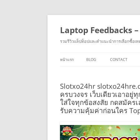
Laptop Feedbacks – 
รวมรีวิวแล็ปท็อปและคำแนะนำการเลือกซื้อเท
หน้าแรก
BLOG
CONTACT
Slotxo24hr slotxo24hre.
ครบวงจร เว็บเดียวเอาอยู่
ใส่ใจทุกข้อสงสัย กดสมัครเลย
รับความคุ้มค่าก่อนใคร T