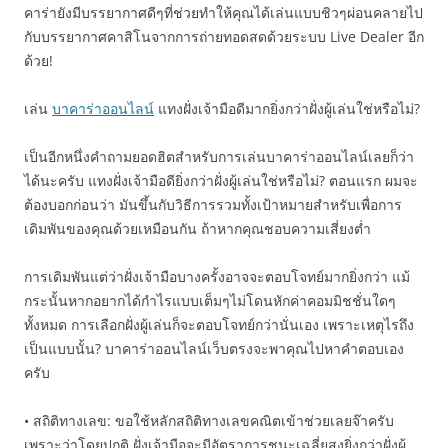
คาร่ายังมีบรรยากาศดีๆที่ช่วยทำให้คุณได้เล่นแบบชิวๆผ่อนคลายไป
กับบรรยากาศคาสิโนจากการถ่ายทอดสดด้วยระบบ Live Dealer อีก
ด้วย!
เล่น
บาคาร่าออนไลน์
แทงฝั่งเจ้ามือดีมากยิ่งกว่าฝั่งผู้เล่นใช่หรือไม่?
เป็นอีกหนึ่งคำถามยอดฮิตสำหรับการเล่นบาคาร่าออนไลน์เลยก็ว่า
ได้นะครับ แทงฝั่งเจ้ามือดียิ่งกว่าฝั่งผู้เล่นใช่หรือไม่? ตอนแรก ผมจะ
ต้องบอกก่อนว่า มันขึ้นกับวิธีการรวมทั้งเป้าหมายสำหรับเพื่อการ
เดิมพันของคุณด้วยเหมือนกัน ถ้าหากคุณชอบความเสี่ยงต่ำ
การเดิมพันแต่ว่าฝั่งเจ้ามือบางครั้งอาจจะตอบโจทย์มากยิ่งกว่า แม้
กระนั้นหากอยากได้กำไรแบบเต็มๆไม่โดนหักค่าคอมมิชชั่นใดๆ
ทั้งหมด การเลือกฝั่งผู้เล่นก็จะตอบโจทย์กว่านั่นเอง เพราะเหตุไรถึง
เป็นแบบนั้น? บาคาร่าออนไลน์เว็บตรงจะพาคุณไปหาคำตอบเอง
ครับ
• สถิติทางเลข: ขอใช้หลักสถิติทางเลขคณิตเข้าช่วยเลยจ๊าครับ
เพราะว่าโดยปกติ ฝั่งเจ้ามือจะมีอัตราการชนะเฉลี่ยสูงยิ่งกว่าฝั่งผู้