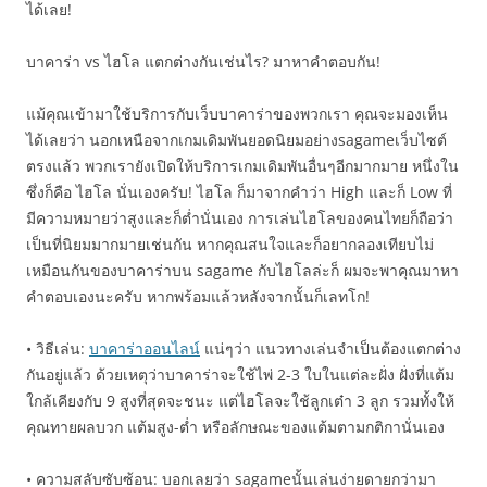
ได้เลย!
บาคาร่า vs ไฮโล แตกต่างกันเช่นไร? มาหาคำตอบกัน!
แม้คุณเข้ามาใช้บริการกับเว็บบาคาร่าของพวกเรา คุณจะมองเห็น
ได้เลยว่า นอกเหนือจากเกมเดิมพันยอดนิยมอย่างsagameเว็บไซต์
ตรงแล้ว พวกเรายังเปิดให้บริการเกมเดิมพันอื่นๆอีกมากมาย หนึ่งใน
ซึ่งก็คือ ไฮโล นั่นเองครับ! ไฮโล ก็มาจากคำว่า High และก็ Low ที่
มีความหมายว่าสูงและก็ต่ำนั่นเอง การเล่นไฮโลของคนไทยก็ถือว่า
เป็นที่นิยมมากมายเช่นกัน หากคุณสนใจและก็อยากลองเทียบไม่
เหมือนกันของบาคาร่าบน sagame กับไฮโลล่ะก็ ผมจะพาคุณมาหา
คำตอบเองนะครับ หากพร้อมแล้วหลังจากนั้นก็เลทโก!
• วิธีเล่น:
บาคาร่าออนไลน์
แน่ๆว่า แนวทางเล่นจำเป็นต้องแตกต่าง
กันอยู่แล้ว ด้วยเหตุว่าบาคาร่าจะใช้ไพ่ 2-3 ใบในแต่ละฝั่ง ฝั่งที่แต้ม
ใกล้เคียงกับ 9 สูงที่สุดจะชนะ แต่ไฮโลจะใช้ลูกเต๋า 3 ลูก รวมทั้งให้
คุณทายผลบวก แต้มสูง-ต่ำ หรือลักษณะของแต้มตามกติกานั่นเอง
• ความสลับซับซ้อน: บอกเลยว่า sagameนั้นเล่นง่ายดายกว่ามา