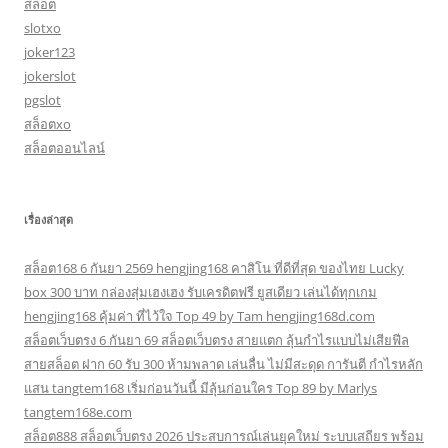
สล็อต
slotxo
joker123
jokerslot
pgslot
สล็อตxo
สล็อตออนไลน์
เรื่องล่าสุด
สล็อต168 6 กันยา 2569 hengjing168 คาสิโน ที่ดีที่สุด ของไทย Lucky
box 300 บาท กล่องสุ่มเฮงเฮง รับเครดิตฟรี ยูสเดียว เล่นได้ทุกเกม
hengjing168 คุ้มค่า ที่ไว้ใจ Top 49 by Tam hengjing168d.com
สล็อตเว็บตรง 6 กันยา 69 สล็อตเว็บตรง สายแตก ลุ้นกำไรแบบไม่เสียฟีล
สายสล็อต ฝาก 60 รับ 300 ห้ามพลาด เล่นลื่น ไม่มีสะดุด การันตี กำไรหลัก
แสน tangtem168 เริ่มก่อนวันนี้ มีลุ้นก่อนใคร Top 89 by Marlys
tangtem168e.com
สล็อต888 สล็อตเว็บตรง 2026 ประสบการณ์เล่นยุคใหม่ ระบบเสถียร พร้อม