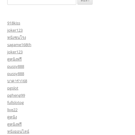
สำหรับ:
918kiss
joker123
หนังชนโรง
sagame168th
joker123
ดูหนังฟรี
pussy888
pussy888
บาคาร่า168
pgslot
pgheng99
fullslotpg
live22
ดูหนัง
ดูหนังฟรี
หนังออนไลน์