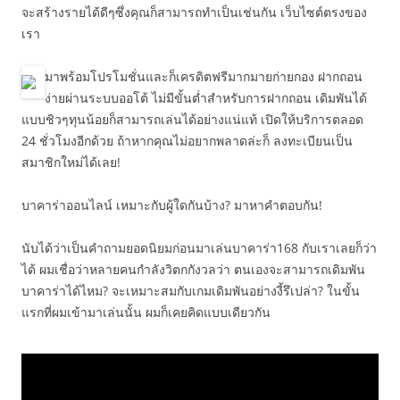
จะสร้างรายได้ดีๆซึ่งคุณก็สามารถทำเป็นเช่นกัน เว็บไซต์ตรงของ
เรา
มาพร้อมโปรโมชั่นและก็เครดิตฟรีมากมายก่ายกอง ฝากถอน
ง่ายผ่านระบบออโต้ ไม่มีขั้นต่ำสำหรับการฝากถอน เดิมพันได้
แบบชิวๆทุนน้อยก็สามารถเล่นได้อย่างแน่แท้ เปิดให้บริการตลอด
24 ชั่วโมงอีกด้วย ถ้าหากคุณไม่อยากพลาดล่ะก็ ลงทะเบียนเป็น
สมาชิกใหม่ได้เลย!
บาคาร่าออนไลน์ เหมาะกับผู้ใดกันบ้าง? มาหาคำตอบกัน!
นับได้ว่าเป็นคำถามยอดนิยมก่อนมาเล่นบาคาร่า168 กับเราเลยก็ว่า
ได้ ผมเชื่อว่าหลายคนกำลังวิตกกังวลว่า ตนเองจะสามารถเดิมพัน
บาคาร่าได้ไหม? จะเหมาะสมกับเกมเดิมพันอย่างงี้รึเปล่า? ในขั้น
แรกที่ผมเข้ามาเล่นนั้น ผมก็เคยคิดแบบเดียวกัน