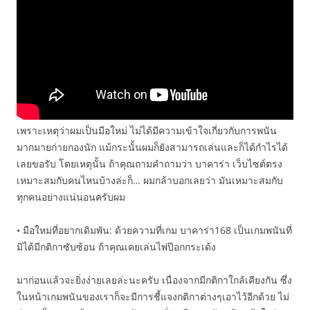
เพราะเหตุว่าผมเป็นมือใหม่ ไม่ได้มีความเข้าใจเกี่ยวกับการพนัน
มากมายก่ายกองนัก แม้กระนั้นผมก็ยังสามารถเล่นและก็ได้กำไรได้
เลยขอรับ โดยเหตุนั้น ถ้าคุณถามคำถามว่า บาคาร่า เว็บไซต์ตรง
เหมาะสมกับคนไหนบ้างล่ะก็… ผมกล้าบอกเลยว่า มันเหมาะสมกับ
ทุกคนอย่างแน่นอนครับผม
• มือใหม่ที่อยากเดิมพัน: ด้วยความที่เกม บาคาร่า168 เป็นเกมพนันที่
มิได้มีกติกาซับซ้อน ถ้าคุณเคยเล่นไพ่ป๊อกกระเด้ง
มาก่อนแล้วจะยิ่งง่ายเลยล่ะนะครับ เนื่องจากมีกติกาใกล้เคียงกัน ซึ่ง
ในหน้าเกมพนันของเราก็จะมีการชี้แจงกติกาต่างๆเอาไว้อีกด้วย ไม่