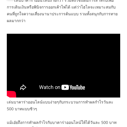
เล่นบาคาร่าออนไลน์ง่ายกว่า รวมทั้งใช้แผนการสำหรับเพื่อ
การเดินเงินหรือพินิจการออกเค้าไพ่ได้ แต่ว่าไฮไลจะเหมาะสมกับ
คนที่ถูกใจความเสี่ยงนานาประการต้นแบบ รวมทั้งสนุกกับการทาย
ผลมากกว่า
เล่นบาคาร่าออนไลน์แบบง่ายๆกับกระบวนการทำผลกำไรวันละ
500 บาทแบบชิวๆ
แม้เอ๋ยถึงการทำผลกำไรกับบาคาร่าออนไลน์ให้ได้วันละ 500 บาท