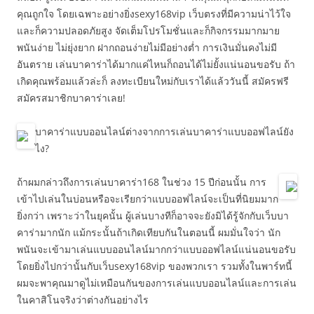
คุณถูกใจ โดยเฉพาะอย่างยิ่งsexy168vip เว็บตรงที่มีความน่าไว้ใจ
และก็ความปลอดภัยสูง จัดเต็มโปรโมชั่นและก็กิจกรรมมากมาย
พนันง่าย ไม่ยุ่งยาก ฝากถอนง่ายไม่มีอย่างต่ำ การเงินมั่นคงไม่มี
อันตราย เล่นบาคาร่าได้มากแค่ไหนก็ถอนได้ไม่ยั้งแน่นอนขอรับ ถ้า
เกิดคุณพร้อมแล้วล่ะก็ ลงทะเบียนใหม่กับเราได้แล้ววันนี้ สมัครฟรี
สมัครสมาชิกบาคาร่าเลย!
บาคาร่าแบบออนไลน์ต่างจากการเล่นบาคาร่าแบบออฟไลน์ยัง
ไง?
ถ้าผมกล่าวถึงการเล่นบาคาร่า168 ในช่วง 15 ปีก่อนนั้น การ
เข้าไปเล่นในบ่อนหรือจะเรียกว่าแบบออฟไลน์จะเป็นที่นิยมมาก
ยิ่งกว่า เพราะว่าในยุคนั้น ผู้เล่นบางทีก็อาจจะยังมิได้รู้จักกับเว็บบา
คาร่ามากนัก แม้กระนั้นถ้าเกิดเทียบกันในตอนนี้ ผมมั่นใจว่า นัก
พนันจะเข้ามาเล่นแบบออนไลน์มากกว่าแบบออฟไลน์แน่นอนขอรับ
โดยยิ่งไปกว่านั้นกับเว็บsexy168vip ของพวกเรา รวมทั้งในพาร์ทนี้
ผมจะพาคุณมาดูไม่เหมือนกันของการเล่นแบบออนไลน์และการเล่น
ในคาสิโนจริงว่าต่างกันอย่างไร