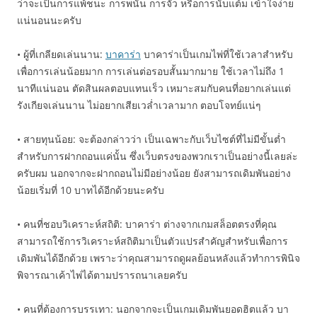
ว่าจะเป็นการแพ้ชนะ การพนัน การจั่ว หรือการนับแต้ม เข้าใจง่าย
แน่นอนนะครับ
• ผู้ที่เกลียดเล่นนาน:
บาคาร่า
บาคาร่าเป็นเกมไพ่ที่ใช้เวลาสำหรับ
เพื่อการเล่นน้อยมาก การเล่นต่อรอบสั้นมากมาย ใช้เวลาไม่ถึง 1
นาทีแน่นอน ตัดสินผลตอบแทนเร็ว เหมาะสมกับคนที่อยากเล่นแต่
รังเกียจเล่นนาน ไม่อยากเสียเวล่ำเวลามาก ตอบโจทย์แน่ๆ
• สายทุนน้อย: จะต้องกล่าวว่า เป็นเฉพาะกับเว็บไซต์ที่ไม่มีขั้นต่ำ
สำหรับการฝากถอนแค่นั้น ซึ่งเว็บตรงของพวกเราเป็นอย่างนี้เลยล่ะ
ครับผม นอกจากจะฝากถอนไม่มีอย่างน้อย ยังสามารถเดิมพันอย่าง
น้อยเริ่มที่ 10 บาทได้อีกด้วยนะครับ
• คนที่ชอบวิเคราะห์สถิติ: บาคาร่า ต่างจากเกมสล็อตตรงที่คุณ
สามารถใช้การวิเคราะห์สถิติมาเป็นตัวแปรสำคัญสำหรับเพื่อการ
เดิมพันได้อีกด้วย เพราะว่าคุณสามารถดูผลย้อนหลังแล้วทำการพินิจ
พิจารณาเค้าไพ่ได้ตามปรารถนาเลยครับ
• คนที่ต้องการบรรเทา: นอกจากจะเป็นเกมเดิมพันยอดฮิตแล้ว บา