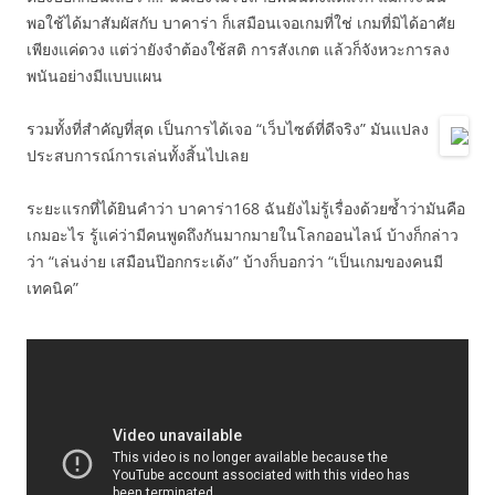
พอใช้ได้มาสัมผัสกับ บาคาร่า ก็เสมือนเจอเกมที่ใช่ เกมที่มิได้อาศัย
เพียงแค่ดวง แต่ว่ายังจำต้องใช้สติ การสังเกต แล้วก็จังหวะการลง
พนันอย่างมีแบบแผน
รวมทั้งที่สำคัญที่สุด เป็นการได้เจอ “เว็บไซต์ที่ดีจริง” มันแปลง
ประสบการณ์การเล่นทั้งสิ้นไปเลย
ระยะแรกที่ได้ยินคำว่า บาคาร่า168 ฉันยังไม่รู้เรื่องด้วยซ้ำว่ามันคือ
เกมอะไร รู้แค่ว่ามีคนพูดถึงกันมากมายในโลกออนไลน์ บ้างก็กล่าว
ว่า “เล่นง่าย เสมือนป๊อกกระเด้ง” บ้างก็บอกว่า “เป็นเกมของคนมี
เทคนิค”