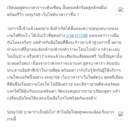
เปิดเผยสูตรบาคาร่าระดับเซียน ปั้นทุนหลักร้อยสู่หลักหมื่น!
พร้อมรีวิว sexy168 เว็บไซต์บาคาร่าชั้น 1
วงการนี้เข้าแล้วออกยาก ยิ่งถ้าเกิดได้ลิ้มลองความสนุกสนานของ
เกมไพ่ที่จบไว ได้เงินเร็วที่สุดอย่าง
บาคาร่า168
บอกเลยว่าวางมือ
กันไม่ลงจริงๆ! แต่สำหรับมือใหม่ที่พึ่งจะก้าวขาเข้าสู่วงการนี้ หลาย
ท่านบางทีก็อาจจะยังกล้าๆกลัวๆกลัวว่าจะโดนโกงบ้าง กลัวจะเล่น
ไม่เป็นบ้าง หรือกลัวว่าเล่นแล้วจะเสียเงินเสียทองฟรี วันนี้ปัญหานั้น
จะหมดไปค่ะ! เนื่องจากว่าพวกเราจะมาแจก สูตรบาคาร่า ลับฉบับ
ประสานมือทำที่เข้าใจง่ายที่สุด พร้อมพาวาร์ปไปรู้จักกับผู้ให้บริการ
เกมไพ่เบอร์หนึ่งอย่าง sexy168 เว็บบาคาร่าเว็บไซต์ตรง สุดพรีเมียม
ที่ลือชื่อเรื่องความโล่งใส ไม่มีอันตราย และมีสาวสวยดีลเลอร์คอย
แจกไพ่ให้ลุ้นกันแบบเพลินตา จัดแจงสมุดปากกามาเขียนสูตร แล้ว
เปลี่ยนมือใหม่ให้แปลงเป็นมือโปรไปพร้อมกันเลยจ้า!
Sexy168 บาคาร่าเป็นยังไง? ทำไมมือใหม่ทุกคนจะต้องเริ่มจาก
เกมนี้