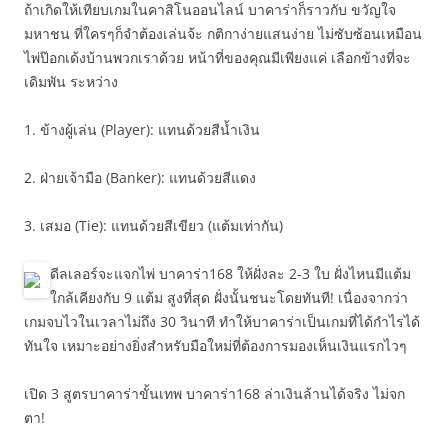
ถ้าเกิดให้เทียบเกมในคาสิโนออนไลน์ บาคาร่าก็ราวกับ ขวัญใจ
มหาชน ที่ใครๆก็จำต้องเล่นจ้ะ กติกาง่ายแสนง่าย ไม่ซับซ้อนเหมือน
ไพ่ป๊อกเด้งบ้านพวกเราด้วย หน้าที่ของคุณมีเพียงแค่ เลือกข้างที่จะ
เดิมพัน ระหว่าง
1. ข้างผู้เล่น (Player): แทนด้วยสีน้ำเงิน
2. ฝ่ายเจ้ามือ (Banker): แทนด้วยสีแดง
3. เสมอ (Tie): แทนด้วยสีเขียว (แต้มเท่ากัน)
ดีลเลอร์จะแจกไพ่ บาคาร่า168 ให้ฝั่งละ 2-3 ใบ ฝั่งไหนมีแต้ม
ใกล้เคียงกับ 9 แต้ม สูงที่สุด ฝั่งนั้นชนะโดยทันที! เนื่องจากว่า
เกมจบไวในเวลาไม่ถึง 30 วินาที ทำให้บาคาร่าเป็นเกมที่ได้กำไรได้
ทันใจ เหมาะอย่างยิ่งสำหรับมือใหม่ที่ต้องการมองเห็นเงินแรกไวๆ
เปิด 3 สูตรบาคาร่าขั้นเทพ บาคาร่า168 ล่าเงินล้านได้จริง ไม่จก
ตา!