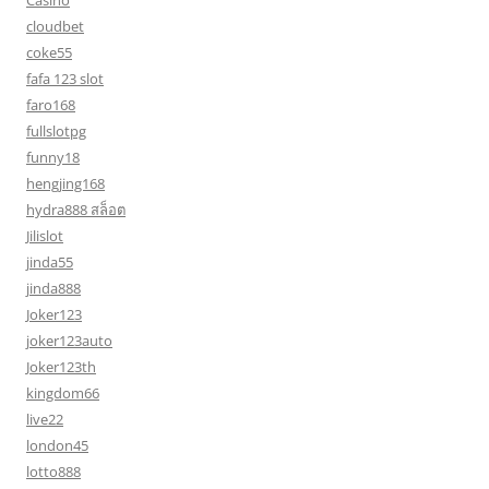
Casino
cloudbet
coke55
fafa 123 slot
faro168
fullslotpg
funny18
hengjing168
hydra888 สล็อต
Jilislot
jinda55
jinda888
Joker123
joker123auto
Joker123th
kingdom66
live22
london45
lotto888