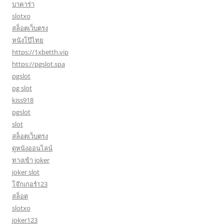
บาคาร่า
slotxo
สล็อตเว็บตรง
หนังโป๊ไทย
https://1xbetth.vip
https://pgslot.spa
pgslot
pg slot
kiss918
pgslot
slot
สล็อตเว็บตรง
ดูหนังออนไลน์
ทางเข้า joker
joker slot
โจ๊กเกอร์123
สล็อต
slotxo
joker123