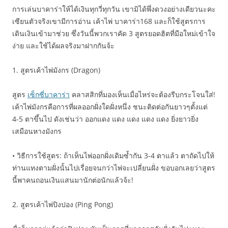
การเล่นบาคาร่าให้ได้เงินทุกวี่ทุกวัน เขามิได้พึ่งดวงอย่างเดียวนะคะ
เซียนตัวจริงเขามีการอ่าน เค้าไพ่ บาคาร่า168 และก็ใช้สูตรการ
เดินเงินเข้ามาช่วย ซึ่งวันนี้พวกเราคัด 3 สูตรยอดฮิตที่มือใหม่เข้าใจ
ง่าย และใช้ได้ผลจริงมาฝากกันจ้ะ
1. สูตรเค้าไพ่มังกร (Dragon)
สูตร
เซ็กซี่บาคาร่า
คลาสสิกที่มองเห็นเมื่อไหร่จะต้องรีบกระโจนใส่!
เค้าไพ่มังกรคือการที่ผลออกฝั่งใดฝั่งหนึ่ง ชนะติดต่อกันยาวๆตั้งแต่
4-5 ตาขึ้นไป ดังเช่นว่า ออกแดง แดง แดง แดง แดง ยิ่งยาวยิ่ง
เสมือนหางมังกร
• วิธีการใช้สูตร: ถ้าเห็นไพ่ออกฝั่งเดิมซ้ำกัน 3-4 ตาแล้ว ตาถัดไปให้
ท่านแทงตามฝั่งนั้นไปเรื่อยจนกว่าไพ่จะเปลี่ยนฝั่ง ขอบอกเลยว่าสูตร
นี้พาคนถอนเงินแสนมานักต่อนักแล้วจ้ะ!
2. สูตรเค้าไพ่ปิงปอง (Ping Pong)