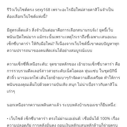
รีวิวเว็บไซต์ตรง sexy168 เพราะอะไรมือใหม่สายคาสิโนจำเป็น
ต้องเลือกเว็บไซต์แห่งนี้?
มีสูตรเด็ดแล้ว สิ่งจำเป็นต่อมาคือการเลือกสนามรบจ้ะ! ยุคนี้เว็บ
พนันเปิดใหม่มาก แม้กระนั้นเพราะเหตุไรเราถึงชี้เฉพาะเสนอแนะ
เซ็กซี่บาคาร่า ให้กับมือใหม่? ก็เนื่องจากเว็บไซต์นี้เขาตอบปัญหาทุก
ความปรารถนาของคนหัดเล่นได้อย่างสมบูรณ์แบบ
ความเซ็กซี่ที่เหนือระดับ: จุดขายหลักของ เย้ายวนเซ็กซี่บาคาร่า คือ
การรวบรวมดีลเลอร์สาวสวยระดับเน็ตไอดอล หุ่นแซ่บ ในชุดบิกินี่
ตัวจิ๋ว มารอแจกไพ่ เต้นโยกย้ายเบาๆกำจัดความตึงเครียด ทำให้การ
พนันของคุณเต็มไปด้วยความบันเทิง สนุก ไม่น่าเบื่อราวกับคาสิโน
เก่าๆ
นอกเหนือจากความเพลินตาแล้ว ระบบหลังบ้านของเขาก็ยืนหนึ่ง:
• เว็บไซต์ เซ็กซี่บาคาร่า ตรงไม่ผ่านเอเย่นต์: เชื่อมั่นได้ 100% เรื่อง
ความปลอดภัย การคลังมั่นคง ถอนเงินหลักแสนหลักล้านก็จ่ายครบ