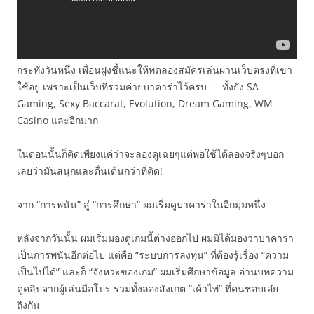
กระทั่งวันหนึ่ง เพื่อนฝูงชี้แนะให้ทดลองสมัครเล่นผ่านเว็บตรงที่เขา
ใช้อยู่ เพราะเป็นเว็บที่รวมค่ายบาคาร่าไว้ครบ — ทั้งยัง SA
Gaming, Sexy Baccarat, Evolution, Dream Gaming, WM
Casino และอีกมาก
ในตอนนั้นก็คิดเพียงแค่ว่าจะลองดูเฉยๆแต่พอใช้ได้ลองจริงๆบอก
เลยว่ามันสนุกและตื่นเต้นกว่าที่คิด!
จาก “การพนัน” สู่ “การศึกษา” ผมเริ่มดูบาคาร่าในอีกมุมหนึ่ง
หลังจากวันนั้น ผมเริ่มมองดูเกมนี้ต่างออกไป ผมมิได้มองว่าบาคาร่า
เป็นการพนันอีกต่อไป แต่คือ “ระบบการลงทุน” ที่ต้องรู้เรื่อง “ความ
เป็นไปได้” และก็ “จังหวะของเกม” ผมเริ่มศึกษาข้อมูล อ่านบทความ
ดูคลิปจากผู้เล่นมือโปร รวมทั้งลองสังเกต “เค้าไพ่” ที่คนชอบเอ๋ย
ถึงกัน