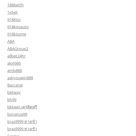
188betth
1xbet
918Kiss
918kissauto
918kissme
ABA
ABAGroup2
allbet24hr
alot666
amb888
askyouwin888
Baccarat
betway
bh99
bkkwin เครดิตฟรี
bonanza99
brazil999 ทางเข้า
brazil999 ทางเข้า