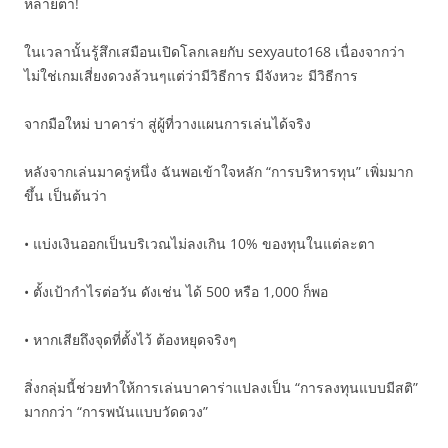
หลายตา!
ในเวลานั้นรู้สึกเสมือนเปิดโลกเลยกับ sexyauto168 เนื่องจากว่า
ไม่ใช่เกมเสี่ยงดวงล้วนๆแต่ว่ามีวิธีการ มีจังหวะ มีวิธีการ
จากมือใหม่ บาคาร่า สู่ผู้ที่วางแผนการเล่นได้จริง
หลังจากเล่นมาครู่หนึ่ง ฉันพอเข้าใจหลัก “การบริหารทุน” เพิ่มมาก
ขึ้น เป็นต้นว่า
• แบ่งเงินออกเป็นบริเวณไม่ลงเกิน 10% ของทุนในแต่ละตา
• ตั้งเป้ากำไรต่อวัน ดังเช่น ได้ 500 หรือ 1,000 ก็พอ
• หากเสียถึงจุดที่ตั้งไว้ ต้องหยุดจริงๆ
สิ่งกลุ่มนี้ช่วยทำให้การเล่นบาคาร่าแปลงเป็น “การลงทุนแบบมีสติ”
มากกว่า “การพนันแบบวัดดวง”