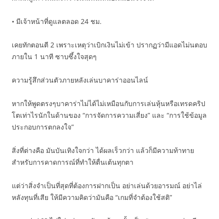
• มีเจ้าหน้าที่ดูแลตลอด 24 ชม.
เคยทักตอนตี 2 เพราะเหตุว่าเบิกเงินไม่เข้า ปรากฏว่ามีแอดไม่นตอบ
ภายใน 1 นาที ซาบซึ้งใจสุดๆ
ความรู้สึกส่วนตัวภายหลังเล่นบาคาร่าออนไลน์
หากให้พูดตรงๆบาคาร่าไม่ได้ไม่เหมือนกับการเล่นหุ้นหรือเทรดคริป
โตเท่าไรนักในด้านของ “การจัดการความเสี่ยง” และ “การใช้ข้อมูล
ประกอบการตกลงใจ”
สิ่งที่ต่างคือ มันบันเทิงใจกว่า ได้ผลเร็วกว่า แล้วก็มีความท้าทาย
สำหรับการคาดการณ์ที่ทำให้ตื่นเต้นทุกตา
แต่ว่าสิ่งจำเป็นที่สุดที่ต้องการฝากเป็น อย่าเล่นด้วยอารมณ์ อย่าไล่
หลังทุนที่เสีย ให้มีความคิดว่ามันคือ “เกมที่จำต้องใช้สติ”