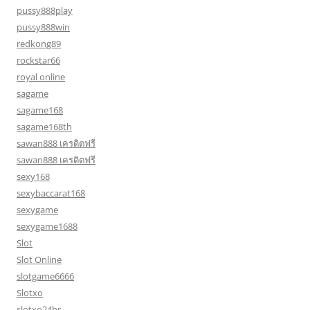
pussy888play
pussy888win
redkong89
rockstar66
royal online
sagame
sagame168
sagame168th
sawan888 เครดิตฟรี
sawan888 เครดิตฟรี
sexy168
sexybaccarat168
sexygame
sexygame1688
Slot
Slot Online
slotgame6666
Slotxo
slotxo24hr