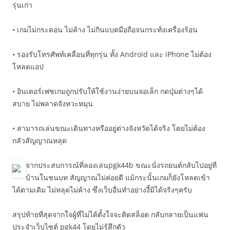
รุ่นเก่า
• เกมไม่กระดอน ไม่ค้าง ไม่กินแบตมือถือจนกระทั่งเครื่องร้อน
• รองรับโทรศัพท์เคลื่อนที่ทุกรุ่น ทั้ง Android และ iPhone ไม่ต้อง
โหลดแอป
• อินเตอร์เฟซเกมถูกปรับให้ใช้งานง่ายบนจอเล็ก กดปุ่มต่างๆได้
สบาย ไม่พลาดจังหวะหมุน
• สามารถเล่นขณะเดินทางหรืออยู่ต่างจังหวัดได้จริง โดยไม่ต้อง
กลัวสัญญาณหลุด
จากประสบการณ์ที่ลองเล่นpgk44b ขณะนั่งรถยนต์กลับไปอยู่ที่
บ้านในชนบท สัญญาณไม่ค่อยดี แม้กระนั้นเกมก็ยังโหลดเข้า
ได้ตามเดิม ไม่หลุดไม่ค้าง ซึ่งเว็บอื่นทำอย่างงี้มิได้จริงๆครับ
สรุปท้ายที่สุดจากใจผู้ที่ไม่ได้ตั้งใจจะติดสล็อต กลับกลายเป็นแฟน
ประจำเว็บไซต์ pgk44 โดยไม่รู้สึกตัว