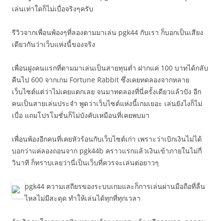
เล่นเท่าใดก็ไม่เบื่อจริงๆครับ
รีวิวจากเพื่อนพ้องๆที่ลองตามมาเล่น pgk44 กับเรา ก็บอกเป็นเสียง
เดียวกันว่าเว็บแห่งนี้ของจริง
เพื่อนฝูงคนแรกที่ตามมาเล่นเป็นสายทุนต่ำ ฝากแค่ 100 บาทได้กลับ
คืนไป 600 จากเกม Fortune Rabbit ซึ่งเคยทดลองจากหลาย
เว็บไซต์แต่ว่าไม่เคยแตกเลย จนมาทดลองที่นี่ครั้งเดียวแล้วปัง อีก
คนเป็นสายเล่นประจำ พูดว่าเว็บไซต์แห่งนี้เกมเยอะ เล่นยังไงก็ไม่
เบื่อ แถมโปรโมชั่นก็ไม่บังคับเหมือนที่เคยพบมา
เพื่อนพ้องอีกคนที่เคยหัวร้อนกับเว็บไซต์เก่า เพราะว่าเบิกเงินไม่ได้
บอกว่าแค่ลองถอนจาก pgk44b คราวแรกแล้วเงินเข้าภายในไม่กี่
วินาที ก็ทราบเลยว่านี่เป็นเว็บที่ควรจะเล่นต่อยาวๆ
pgk44 ความเสถียรของระบบเกมและก็การเล่นผ่านมือถือที่ลื่น
ไหลไม่มีสะดุด ทำให้เล่นได้ทุกที่ทุกเวลา