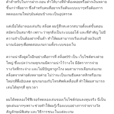
ต่ำสำหรับในการฝาก-ถอน ทำให้บางทีจำต้องคอยหรือฝากเงินหลาย
ชิ้นกว่าที่อยาก ซึ่งสำหรับคนที่อยากเริ่มต้นแบบเบาๆหรือต้องการ
ทดลองเกมใหม่ๆมันค่อนข้างจะเป็นอุปสรรค
แต่เมื่อได้มาลองเล่นกับ สล็อต ผมรู้สึกสะดวกสบายตั้งแต่ขั้นตอน
สมัครเป็นสมาชิก เพราะว่าทุกสิ่งเป็นระบบออโต้ และที่สำคัญ ไม่มี
ความจำเป็นต้องฝากขั้นต่ำ ทำให้ผมสามารถเริ่มเล่นด้วยเงินปริ
มาณน้อยๆเพื่อทดสอบเกมรวมทั้งระบบของเว็บ
ความน่าดึงดูดใจอีกอย่างคือการที่ สล็อต99 เป็น เว็บไซต์ตรงค่าย
ใหญ่ ซึ่งแปลว่าเกมทุกเกมมีความน่าไว้วางใจ มีอัตราการจ่าย
รางวัลที่กระจ่าง และไม่มีปัญหาถูกโกง ผมสามารถเลือกเล่นเกม
สล็อตจากค่ายดังหลายค่าย ไม่ว่าจะเป็นเกมธีมคลาสสิกหรือเกม
ใหม่ๆที่พึ่งอัปเดต ทุกเกมรองรับโทรศัพท์เคลื่อนที่ ทำให้ผมสามารถ
เล่นได้ทุกๆที่ ทุกเวลา
ผมได้ทดลองใช้ฟีเจอร์ทดลองเล่นของเว็บไซต์ก่อนลงทุนจริง นี่เป็น
จุดเด่นมากๆเพราะช่วยทำให้ผมรู้เรื่องแบบอย่างการจ่ายรางวัล
สัญลักษณ์พิเศษ และวิธีการชนะในแต่ละเกม