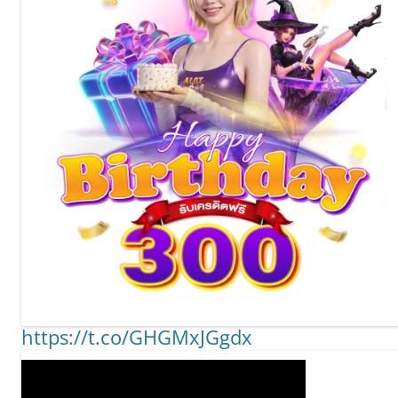
https://t.co/GHGMxJGgdx