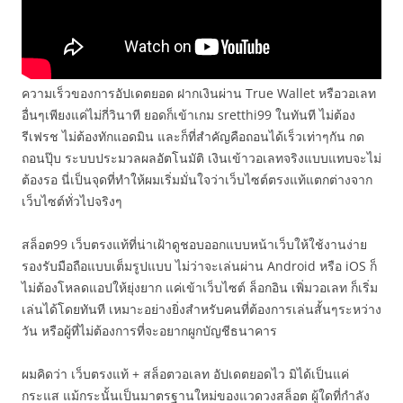
ความเร็วของการอัปเดตยอด ฝากเงินผ่าน True Wallet หรือวอเลท
อื่นๆเพียงแค่ไม่กี่วินาที ยอดก็เข้าเกม sretthi99 ในทันที ไม่ต้อง
รีเฟรช ไม่ต้องทักแอดมิน และก็ที่สำคัญคือถอนได้เร็วเท่าๆกัน กด
ถอนปุ๊บ ระบบประมวลผลอัตโนมัติ เงินเข้าวอเลทจริงแบบแทบจะไม่
ต้องรอ นี่เป็นจุดที่ทำให้ผมเริ่มมั่นใจว่าเว็บไซต์ตรงแท้แตกต่างจาก
เว็บไซต์ทั่วไปจริงๆ
สล็อต99 เว็บตรงแท้ที่น่าเฝ้าดูชอบออกแบบหน้าเว็บให้ใช้งานง่าย
รองรับมือถือแบบเต็มรูปแบบ ไม่ว่าจะเล่นผ่าน Android หรือ iOS ก็
ไม่ต้องโหลดแอปให้ยุ่งยาก แค่เข้าเว็บไซต์ ล็อกอิน เพิ่มวอเลท ก็เริ่ม
เล่นได้โดยทันที เหมาะอย่างยิ่งสำหรับคนที่ต้องการเล่นสั้นๆระหว่าง
วัน หรือผู้ที่ไม่ต้องการที่จะอยากผูกบัญชีธนาคาร
ผมคิดว่า เว็บตรงแท้ + สล็อตวอเลท อัปเดตยอดไว มิได้เป็นแค่
กระแส แม้กระนั้นเป็นมาตรฐานใหม่ของแวดวงสล็อต ผู้ใดที่กำลัง