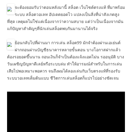
จะต้องยอมรับว่าตอนหลังมานี้ สล็อต เว็บไซต์ตรงแท้ ที่มาพร้อม
ระบบ สล็อตวอเลท อัปเดตยอดไว แปลงเป็นสิ่งที่น่าสังเกตสูง
ที่สุด เหตุผลไม่ใช่แค่เนื่องจากว่าความสบาย แต่ว่าเป็นเนื่องจากมัน
แก้ปัญหาสำคัญๆที่นักเล่นสล็อตพบกันมานานได้จริง
ย้อนกลับไปที่ผ่านมา การเล่น สล็อต99 มักจำต้องผ่านเอเย่นต์
ฝากถอนผ่านบัญชีธนาคารหลายขั้นตอน บางโอกาสฝากแล้ว
ต้องรอยอดขึ้นนาน ถอนเงินก็จำเป็นต้องแจ้งแอดไม่น รออนุมัติ บาง
วันเผชิญปัญหาดีเลย์หรือระบบล่ม ทำให้อารมณ์สำหรับในการเล่น
เสียไปพอเหมาะพอควร จนถึงผมได้ลองเล่นกับเว็บตรงแท้ที่รองรับ
ระบบวอเลทเต็มต้นแบบ ชีวิตการเล่นสล็อตก็แปรไปอย่างชัดเจน