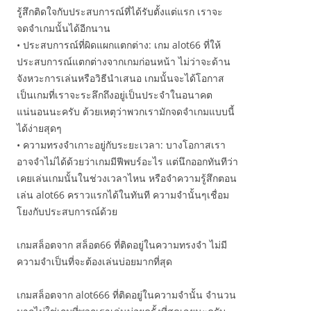
รู้สึกติดใจกับประสบการณ์ที่ได้รับตั้งแต่แรก เราจะ
จดจำเกมนั้นได้อีกนาน
• ประสบการณ์ที่ผิดแผกแตกต่าง: เกม alot66 ที่ให้
ประสบการณ์แตกต่างจากเกมก่อนหน้า ไม่ว่าจะด้าน
จังหวะการเล่นหรือวิธีนำเสนอ เกมนั้นจะได้โอกาส
เป็นเกมที่เราจะระลึกถึงอยู่เป็นประจำในอนาคต
แน่นอนนะครับ ด้วยเหตุว่าพวกเรามักจดจำเกมแบบนี้
ได้ง่ายสุดๆ
• ความทรงจำเกาะอยู่กับระยะเวลา: บางโอกาสเรา
อาจจำไม่ได้ด้วยว่าเกมมีฟีพบร์อะไร แต่นึกออกทันทีว่า
เคยเล่นเกมนั้นในช่วงเวลาไหน หรือจำความรู้สึกตอน
เล่น alot66 คราวแรกได้ในทันที ความจำนั้นๆเชื่อม
โยงกับประสบการณ์ด้วย
เกมสล็อตจาก สล็อต66 ที่ติดอยู่ในความทรงจำ ไม่มี
ความจำเป็นที่จะต้องเล่นบ่อยมากที่สุด
เกมสล็อตจาก alot666 ที่ติดอยู่ในความจำนั้น จำนวน