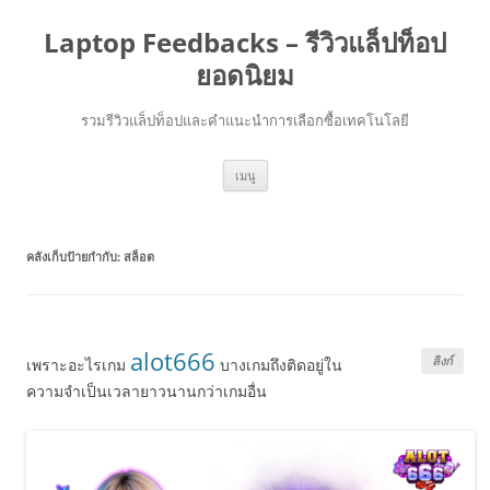
Laptop Feedbacks – รีวิวแล็ปท็อป
ยอดนิยม
รวมรีวิวแล็ปท็อปและคำแนะนำการเลือกซื้อเทคโนโลยี
ข้าม
เมนู
ไป
ยัง
เนื้อหา
คลังเก็บป้ายกำกับ:
สล็อต
alot666
ลิงก์
เพราะอะไรเกม
บางเกมถึงติดอยู่ใน
ความจำเป็นเวลายาวนานกว่าเกมอื่น