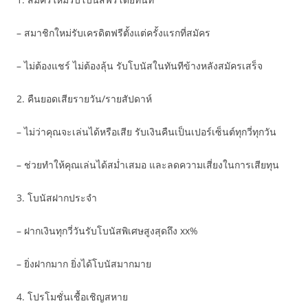
– สมาชิกใหม่รับเครดิตฟรีตั้งแต่ครั้งแรกที่สมัคร
– ไม่ต้องแชร์ ไม่ต้องลุ้น รับโบนัสในทันทีข้างหลังสมัครเสร็จ
2. คืนยอดเสียรายวัน/รายสัปดาห์
– ไม่ว่าคุณจะเล่นได้หรือเสีย รับเงินคืนเป็นเปอร์เซ็นต์ทุกวี่ทุกวัน
– ช่วยทำให้คุณเล่นได้สม่ำเสมอ และลดความเสี่ยงในการเสียทุน
3. โบนัสฝากประจำ
– ฝากเงินทุกวี่วันรับโบนัสพิเศษสูงสุดถึง xx%
– ยิ่งฝากมาก ยิ่งได้โบนัสมากมาย
4. โปรโมชั่นเชื้อเชิญสหาย