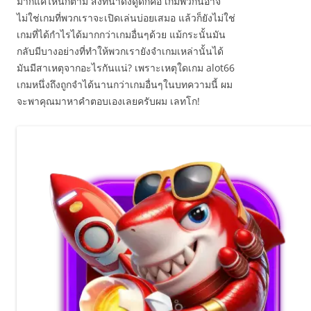
มากแค่ไหนก็ตาม สิ่งที่น่าดึงดูดก็คือ เกมพวกนี้อาจ
ไม่ใช่เกมที่พวกเราจะเปิดเล่นบ่อยเสมอ แล้วก็ยังไม่ใช่
เกมที่ได้กำไรได้มากกว่าเกมอื่นๆด้วย แม้กระนั้นมัน
กลับมีบางอย่างที่ทำให้พวกเรายังจำเกมเหล่านั้นได้
มันมีสาเหตุจากอะไรกันแน่? เพราะเหตุใดเกม alot66
เกมหนึ่งถึงถูกจำได้นานกว่าเกมอื่นๆในบทความนี้ ผม
จะพาคุณมาหาคำตอบเองเลยครับผม เลทโก!