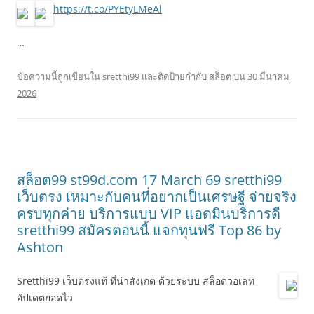
https://t.co/PYEtyLMeAl
…
ข้อความนี้ถูกเขียนใน
sretthi99
และติดป้ายกำกับ
สล็อต
บน
30 มีนาคม
2026
สล็อต99 st99d.com 17 March 69 sretthi99
เว็บตรง เหมาะกับคนที่อยากเป็นเศรษฐี จ่ายจริง
ครบทุกค่าย บริการแบบ VIP แอดมินบริการดี
sretthi99 สมัครตอนนี้ แจกทุนฟรี Top 86 by
Ashton
Sretthi99 เว็บตรงแท้ ที่น่าสังเกต ด้วยระบบ สล็อตวอเลท
อัปเดตยอดไว