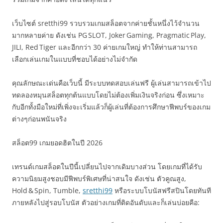
เว็บไซต์ sretthi99 รวบรวมเกมสล็อตจากค่ายชั้นหนึ่งไว้จำนวน
มากหลายค่าย ดังเช่น PG SLOT, Joker Gaming, Pragmatic Play,
JILI, Red Tiger และอีกกว่า 30 ค่ายเกมใหญ่ ทำให้ท่านสามารถ
เลือกเล่นเกมในแบบที่ชอบได้อย่างไม่จำกัด
คุณลักษณะเด่นคือเว็บนี้ มีระบบทดสอบเล่นฟรี ผู้เล่นสามารถเข้าไป
ทดลองหมุนสล็อตทุกต้นแบบโดยไม่ต้องเพิ่มเงินจริงก่อน ซึ่งเหมาะ
กับอีกทั้งมือใหม่ที่เพิ่งจะเริ่มแล้วก็ผู้เล่นที่ต้องการศึกษาฟีพบร์ของเกม
ต่างๆก่อนพนันจริง
สล็อต99 เกมยอดฮิตในปี 2026
เทรนด์เกมสล็อตในปีนี้เปลี่ยนไปจากเดิมบางส่วน โดยเกมที่ได้รับ
ความนิยมสูงชอบมีฟีพบร์พิเศษที่น่าสนใจ ดังเช่น ตัวคูณสูง,
Hold & Spin, Tumble,
sretthi99
หรือระบบโบนัสฟรีสปินโดยทันที
ภายหลังไปสู่รอบโบนัส ตัวอย่างเกมที่ติดอันดับและก็เล่นบ่อยคือ: