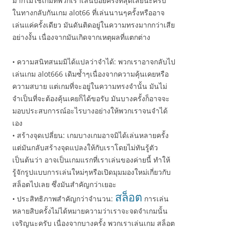
มากไม่ใช่เกมที่พวกเราเล่นบ่อยครั้งที่สุดเลยนะครับ
ในทางกลับกันเกม alot66 ที่เล่นนานๆครั้งหรืออาจ
เล่นแค่ครั้งเดียว มันดันติดอยู่ในความทรงมากกว่าเสีย
อย่างงั้น เนื่องจากมันเกิดจากเหตุผลที่แตกต่าง
• ความสนิทสนมมิได้แปลว่าจำได้: พวกเราอาจกลับไป
เล่นเกม alot666 เดิมซ้ำๆเนื่องจากความคุ้นเคยหรือ
ความสบาย แต่เกมที่จะอยู่ในความทรงจำนั้น มันไม่
จำเป็นที่จะต้องคุ้นเคยก็ได้ขอรับ มันบางครั้งก็อาจจะ
มอบประสบการณ์อะไรบางอย่างให้พวกเราจนจำได้
เอง
• สร้างจุดเปลี่ยน: เกมบางเกมอาจมิได้เล่นหลายครั้ง
แต่มันกลับสร้างจุดแปลงให้กับเราโดยไม่ทันรู้ตัว
เป็นต้นว่า อาจเป็นเกมแรกที่เราเล่นของค่ายนี้ ทำให้
รู้จักรูปแบบการเล่นใหม่ๆหรือเปิดมุมมองใหม่เกี่ยวกับ
สล็อตไปเลย ซึ่งมันสำคัญกว่าเยอะ
สล็อต
• ประสิทธิภาพสำคัญกว่าจำนวน:
การเล่น
หลายสิบครั้งไม่ได้หมายความว่าเราจะจดจำเกมนั้น
เจริญนะครับ เนื่องจากบางครั้ง พวกเราเล่นเกม สล็อต