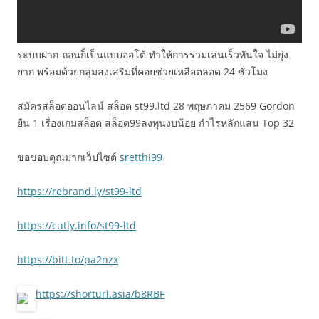
ระบบฝาก‑ถอนก็เป็นแบบออโต้ ทำให้การร่วมเล่นเร็วทันใจ ไม่ยุ่ง
ยาก พร้อมด้วยกลุ่มส่งเสริมที่คอยช่วยเหลือตลอด 24 ชั่วโมง
สมัครสล็อตออนไลน์ สล็อต st99.ltd 28 พฤษภาคม 2569 Gordon
ยืน 1 เรื่องเกมสล็อต สล็อต99ลงทุนงบน้อย กำไรหลักแสน Top 32
ขอขอบคุณมากเว็ปไซต์
sretthi99
https://rebrand.ly/st99-ltd
https://cutly.info/st99-ltd
https://bitt.to/pa2nzx
https://shorturl.asia/b8RBF