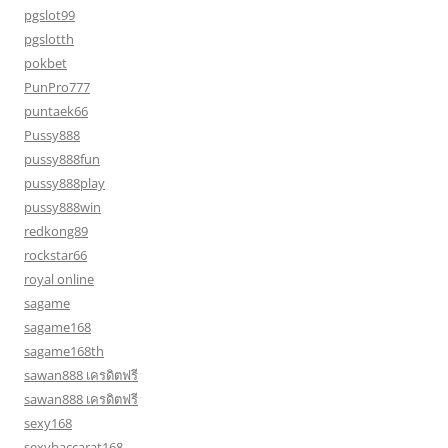
pgslot99
pgslotth
pokbet
PunPro777
puntaek66
Pussy888
pussy888fun
pussy888play
pussy888win
redkong89
rockstar66
royal online
sagame
sagame168
sagame168th
sawan888 เครดิตฟรี
sawan888 เครดิตฟรี
sexy168
sexybaccarat168