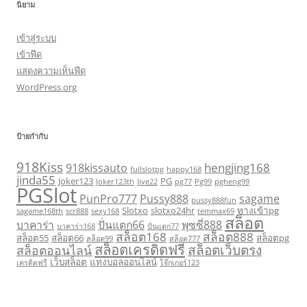
นิยาม
เข้าสู่ระบบ
เข้าฟีด
แสดงความเห็นฟีด
WordPress.org
ป้ายกำกับ
918Kiss
hengjing168
918kissauto
fullslotpg
happy168
jinda55
Joker123
PG
Joker123th
live22
pg77
Pg99
pgheng99
PGSlot
PunPro777
Pussy888
sagame
pussy888fun
Slotxo
slotxo24hr
ทางเข้าpg
sagame168th
scr888
sexy168
temmax69
สล็อต
บาคาร่า
ปั่นแตก66
พุซซี่888
บาคาร่า168
ปั่นแตก77
สล็อต168
สล็อต888
สล็อต55
สล็อต66
สล็อตpg
สล็อต99
สล็อต777
สล็อตเครดิตฟรี
สล็อตเว็บตรง
สล็อตออนไลน์
เว็บสล็อต
แทงบอลออนไลน์
เครดิตฟรี
โจ๊กเกอร์123