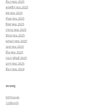
ธันวาคม 2025
พฤศจิกายน 2025
ตุลาคม 2025
กันยายน 2025
สิงหาคม 2025
กรกฎาคม 2025
มิถุนายน 2025
พฤษภาคม 2025
เมษายน 2025
มีนาคม 2025
กุมภาพันธ์ 2025
มกราคม 2025
ธันวาคม 2024
หมวดหมู่
037movie
123lionth