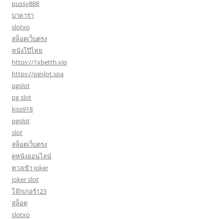
pussy888
บาคาร่า
slotxo
สล็อตเว็บตรง
หนังโป๊ไทย
https://1xbetth.vip
https://pgslot.spa
pgslot
pg slot
kiss918
pgslot
slot
สล็อตเว็บตรง
ดูหนังออนไลน์
ทางเข้า joker
joker slot
โจ๊กเกอร์123
สล็อต
slotxo