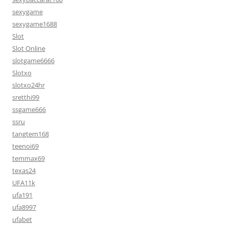
sexygame
sexygame1688
Slot
Slot Online
slotgame6666
Slotxo
slotxo24hr
sretthi99
ssgame666
ssru
tangtem168
teenoi69
temmax69
texas24
UFA11k
ufa191
ufa8997
ufabet