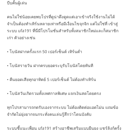
บีบคั้นผู้เล่น
คนไม่ใช่น้อยเคยพบโปรที่ดูน่าดึงดูดแต่เอาเข้าจริงใช้งานไม่ได้
จำเป็นต้องทำเทิร์นหลายเท่าหรือมีเงื่อนไขจุกจิก แต่ไม่ใช่ที่ เข้าสู่
ระบบ ufa191 ที่นี่มีโปรโมชั่นสำหรับทั้งสมาชิกใหม่และก็สมาชิก
เก่า ตัวอย่างเช่น
• โบนัสฝากครั้งแรก 50 เปอร์เซ็นต์ เทิร์นต่ำ
• โบนัสรายวัน ฝากครบยอดระบุรับโบนัสโดยทันที
• คืนยอดเสียทุกอาทิตย์ 5 เปอร์เซ็นต์ ไม่ต้องทำเทิร์น
• โบนัสวันเกิดรวมทั้งเทศกาลพิเศษ แจกเงินสดโดยตรง
ทุกโปรสามารถกดรับเองจากระบบ ไม่ต้องติดต่อแอดไม่น แถมข้อ
จำกัดไม่ยุ่งยากจนกระทั่งคนเล่นรู้สึกว่าโดนบังคับ
ระบบชี้แนะเพื่อน ufa191 สร้างอาชีพเสริมแบบยืนยง แชร์ลิงก์ครั้ง