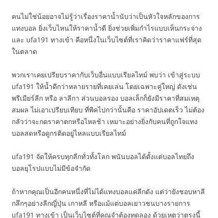
คนไม่ใช่น้อยอาจไม่รู้ว่าเรื่องราคาน้ำนับว่าเป็นหัวใจหลักของการ
แทงบอล ยิ่งเว็บไหนให้ราคาน้ำดี ยิ่งช่วยเพิ่มกำไรแบบเห็นกระจ่าง
และ ufa191 ทางเข้า คือหนึ่งในเว็บไซต์ที่เราคิดว่าราคาแฟร์ที่สุด
ในตลาด
พวกเราเคยเปรียบราคากับเว็บอื่นแบบเรียลไทม์ พบว่า เข้าสู่ระบบ
ufa191 ให้น้ำดีกว่าหลายรายที่เคยเล่น โดยเฉพาะคู่ใหญ่ ดังเช่น
พรีเมียร์ลีก หรือ ลาลีกา ส่วนบอลรอง บอลเล็กก็ยังมีราคาที่สมเหตุ
สมผล ไม่เอาเปรียบเทียบ ที่พีคไปกว่านั้นคือ ราคาอัปเดตเร็ว ไม่ต้อง
กลัวว่าจะกดราคาตกหรือไหลช้า เหมาะอย่างยิ่งกับคนที่ถูกใจแทง
บอลสดหรือดูกรติดอยู่ไหลแบบเรียลไทม์
ufa191 จัดให้ครบทุกลีกทั่วทั้งโลก พนันบอลได้ตั้งแต่บอลไทยถึง
บอลยุโรปแบบไม่มีข้อจำกัด
ถ้าหากคุณเป็นอีกคนหนึ่งที่ไม่ได้แทงบอลแค่ลีกดัง แต่ว่ายังชอบหาลี
กลึกๆอย่างลีกญี่ปุ่น เกาหลี หรือแม้แต่บอลเยาวชนบางรายการ
ufa191 ทางเข้า เป็นเว็บไซต์ที่คุณจำต้องทดลอง ด้วยเหตุว่าตรงนี้