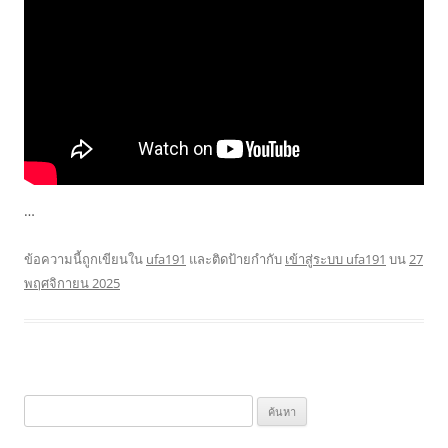
…
ข้อความนี้ถูกเขียนใน
ufa191
และติดป้ายกำกับ
เข้าสู่ระบบ ufa191
บน
27
พฤศจิกายน 2025
ค้นหา
สำหรับ: