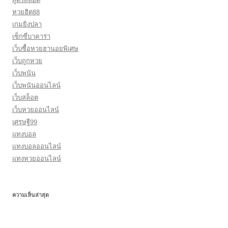
หวยฮิต88
เกมยิงปลา
เซ็กซี่บาคาร่า
เว็บซื้อหวยฮานอยพิเศษ
เว็บถูกหวย
เว็บพนัน
เว็บพนันออนไลน์
เว็บสล็อต
เว็บหวยออนไลน์
เศรษฐี99
แทงบอล
แทงบอลออนไลน์
แทงหวยออนไลน์
ความเห็นล่าสุด