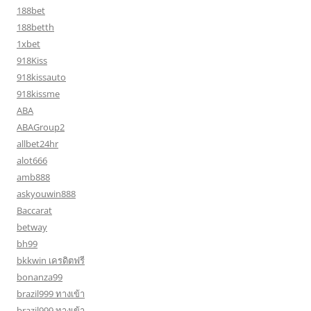
188bet
188betth
1xbet
918Kiss
918kissauto
918kissme
ABA
ABAGroup2
allbet24hr
alot666
amb888
askyouwin888
Baccarat
betway
bh99
bkkwin เครดิตฟรี
bonanza99
brazil999 ทางเข้า
brazil999 ทางเข้า