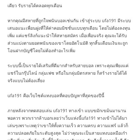
เดียว รับรายได้ตลอดทุกเดือน
หากคุณมีสหายที่ถูกใจพนันบอลเช่นกัน เข้าสู่ระบบ ufa191 มีระบบ
เสนอแนะเพื่อนฝูงที่ให้ค่าคอมมิชชั่นแบบทุกเดือน โดยไม่ต้องลงทุน
เพิ่ม แค่แชร์ลิงก์แนะนำให้สหายสมัคร เมื่อเพื่อนจริง คุณจะได้รับ
ส่วนแบ่งตามยอดพนันของเขาโดยอัตโนมัติ ทุกสิ้นเดือนเงินจะถูก
โอนฝากบัญชีโดยไม่ต้องทำอะไรเพิ่ม
ระบบนี้เป็นรายได้เสริมที่ดีมากสำหรับสายบอล เพราะคุณเพียงแค่
แชร์ในกรุ๊ปไลน์ กลุ่มเฟซ หรือในกลุ่มมิตรสหาย ก็สร้างรายได้ได้
จริงแบบไม่ต้องเสี่ยง
ufa191 คือเว็บไซต์แทงบอลที่ตอบปัญหาที่สุดของปีนี้
ภายหลังจากทดสอบเล่น ufa191 ทางเข้า แบบขมักเขม้นมานาน
พอควร พวกเรากล้าบอกเลยว่าเว็บแห่งนี้ufa191 ทางเข้าไม่ได้มา
เล่นๆเพราะเหตุว่าเขาให้ทั้งความเร็ว ความครบ ความแฟร์ แล้วก็
ความปลอดภัยในระดับสูงสุด ไม่ว่าคุณจะเป็นสายแทงบอลมือเก๋า