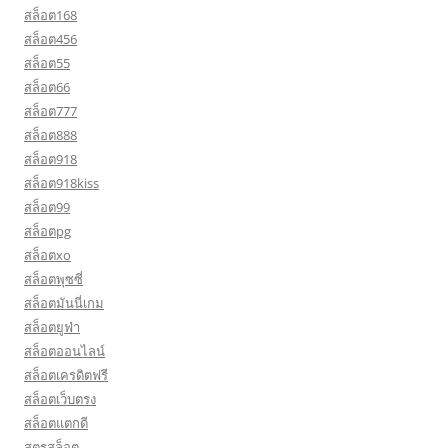
สล็อต168
สล็อต456
สล็อต55
สล็อต66
สล็อต777
สล็อต888
สล็อต918
สล็อต918kiss
สล็อต99
สล็อตpg
สล็อตxo
สล็อตพุซซี่
สล็อตมันนี่เกม
สล็อตยูฟ่า
สล็อตออนไลน์
สล็อตเครดิตฟรี
สล็อตเว็บตรง
สล็อตแตกดี
สูตรสล็อต