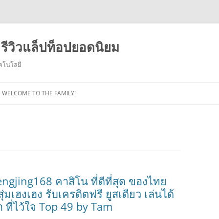
รีวิวแล็ปท็อปยอดนิยม
คโนโลยี
ข้าม
ไป
WELCOME TO THE FAMILY!
ยัง
เนื้อหา
gjing168 คาสิโน ที่ดีที่สุด ของไทย
มเฮงเฮง รับเครดิตฟรี ยูสเดียว เล่นได้
า ที่ไว้ใจ Top 49 by Tam