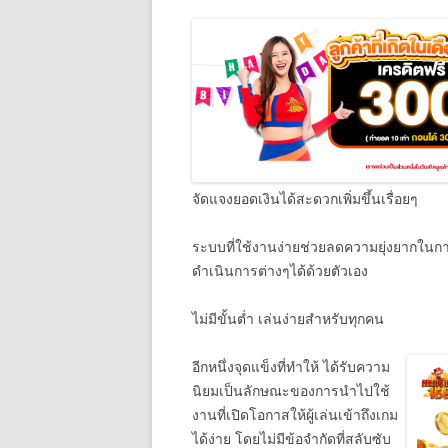
จัดแจงยอดเงินได้สะดวกเพิ่มขึ้นเรื่อยๆ
ระบบที่ใช้งานง่ายช่วยลดความยุ่งยากใน
ดำเนินการต่างๆได้ด้วยตัวเอง
ไม่มีขั้นต่ำ เล่นง่ายสำหรับทุกคน
อีกหนึ่งจุดแข็งที่ทำให้ ได้รับความ
นิยมเป็นลักษณะของการนำไปใช้
งานที่เปิดโอกาสให้ผู้เล่นเข้าถึงเกม
ได้ง่าย โดยไม่มีข้อจำกัดที่สลับซับ