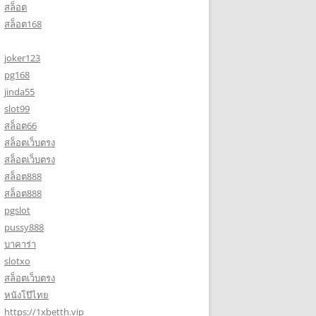
สล็อต
สล็อต168
joker123
pg168
jinda55
slot99
สล็อต66
สล็อตเว็บตรง
สล็อตเว็บตรง
สล็อต888
สล็อต888
pgslot
pussy888
บาคาร่า
slotxo
สล็อตเว็บตรง
หนังโป๊ไทย
https://1xbetth.vip