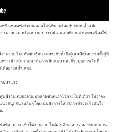
รดิตฟรี แพลตฟอร์มเกมออนไลน์ที่มาพร้อมกับระบบล้ำสมัย
บการฝากถอน พร้อมประสบการณ์เล่นเกมที่ง่ายผ่านทุกเครื่องใช้
่าย ไม่สลับซับซ้อน เหมาะกับทั้งยังผู้เล่นมือใหม่รวมทั้งผู้ที่
ารเข้าเล่น เกมนานัปการต้นแบบ และก็ระบบการเงินที่
มได้อย่างสม่ำเสมอ
นเกมมาแรง
นย์รวมเกมยอดนิยมหลายชนิดเอาไว้ภายในที่เดียว ไม่ว่าจะ
แนวสนุกสนานอื่นๆโดยเน้นย้ำการให้บริการที่รวดเร็วทันใจ
ม่
ฟอร์มที่สามารถเข้าใช้งานง่าย ไม่ต้องเสียเวลารอคอยระบบนาน
่วยจัดแจงหัวข้อต่างๆซึ่ง hengjing168 ได้ปรับปรุงระบบให้ตอบ