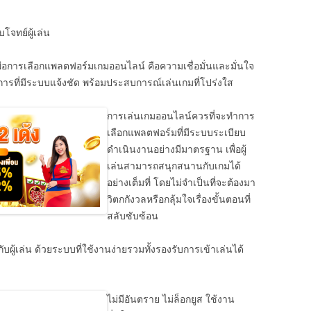
โจทย์ผู้เล่น
บเพื่อการเลือกแพลตฟอร์มเกมออนไลน์ คือความเชื่อมั่นและมั่นใจ
การที่มีระบบแจ้งชัด พร้อมประสบการณ์เล่นเกมที่โปร่งใส
การเล่นเกมออนไลน์ควรที่จะทำการ
เลือกแพลตฟอร์มที่มีระบบระเบียบ
ดำเนินงานอย่างมีมาตรฐาน เพื่อผู้
เล่นสามารถสนุกสนานกับเกมได้
อย่างเต็มที่ โดยไม่จำเป็นที่จะต้องมา
วิตกกังวลหรือกลุ้มใจเรื่องขั้นตอนที่
สลับซับซ้อน
ับผู้เล่น ด้วยระบบที่ใช้งานง่ายรวมทั้งรองรับการเข้าเล่นได้
ไม่มีอันตราย ไม่ล็อกยูส ใช้งาน