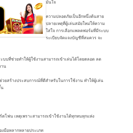
มั่นใจ
ความปลอดภัยเป็นอีกหนึ่งต้นสาย
ปลายเหตุที่ผู้เล่นสมัยใหม่ให้ความ
ใส่ใจ การเลือกแพลตฟอร์มที่มีระบบ
ระเบียบจัดแจงบัญชีที่สมควร จะ
มระบบที่ช่วยทำให้ผู้ใช้งานสามารถเข้าเล่นได้โดยตลอด ลด
งงาน
 ช่วยสร้างประสบการณ์ที่ดีสำหรับในการใช้งาน ทำให้ผู้เล่น
้น
สมาร์ตโฟน เหตุเพราะสามารถเข้าใช้งานได้ทุกหนทุกแห่ง
รื่องมือหลากหลายประเภท