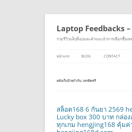
Laptop Feedbacks – 
รวมรีวิวแล็ปท็อปและคำแนะนำการเลือกซื้อเท
หน้าแรก
BLOG
CONTACT
คลังเก็บป้ายกำกับ:
เครดิตฟรี
สล็อต168 6 กันยา 2569 hen
Lucky box 300 บาท กล่องสุ่
ทุกเกม hengjing168 คุ้มค่