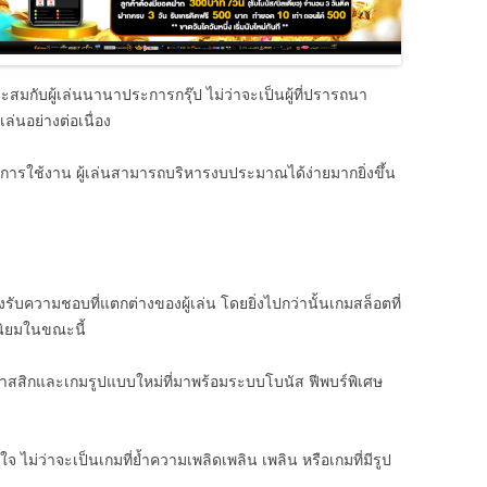
ับผู้เล่นนานาประการกรุ๊ป ไม่ว่าจะเป็นผู้ที่ปรารถนา
่นอย่างต่อเนื่อง
ับการใช้งาน ผู้เล่นสามารถบริหารงบประมาณได้ง่ายมากยิ่งขึ้น
ับความชอบที่แตกต่างของผู้เล่น โดยยิ่งไปกว่านั้นเกมสล็อตที่
มนิยมในขณะนี้
สสิกและเกมรูปแบบใหม่ที่มาพร้อมระบบโบนัส ฟีพบร์พิเศษ
ใจ ไม่ว่าจะเป็นเกมที่ย้ำความเพลิดเพลิน เพลิน หรือเกมที่มีรูป