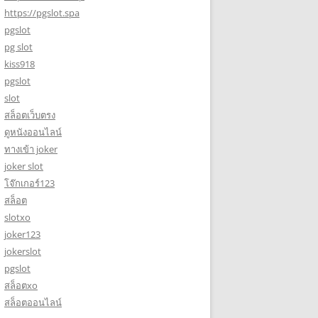
https://pgslot.spa
pgslot
pg slot
kiss918
pgslot
slot
สล็อตเว็บตรง
ดูหนังออนไลน์
ทางเข้า joker
joker slot
โจ๊กเกอร์123
สล็อต
slotxo
joker123
jokerslot
pgslot
สล็อตxo
สล็อตออนไลน์