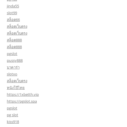
jinda55
slot99
สล็อต66
สล็อตเว็บตรง
สล็อตเว็บตรง
สล็อต888
สล็อต888
pgslot
pussy888
บาคาร่า
slotxo
สล็อตเว็บตรง
หนังโป๊ไทย
https://1xbetth.vip
https://pgslot.spa
pgslot
pg slot
kiss918