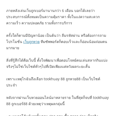
ภายหลังเล่นเว็บถูกเบอร์มานานกว่า 6 เดือน บอกได้เลยว่า
ประสบการณ์ทั้งหมดเป็นความคุ้มราคา ทั้งในแง่ความสะดวก
ความเร็ว ความปลอดภัย รวมทั้งการบริการ
ครั้งใดก็ตามมีปัญหาน้อย เป็นต้นว่า ลืมรหัสผ่าน หรือต้องการถาม
โปรโมชั่น
เว็บถูกหวย
ทีมซัพพอร์ตก็ตอบเร็วและก็อ่อนน้อมถ่อมตน
มากมาย
สิ่งที่รู้สึกได้คือเว็บนี้ ตั้งใจพัฒนาเพื่อตอบโจทย์คนเล่นสลากกินแบ่ง
จริงๆไม่ใช่เว็บไซต์ทั่วๆไปที่เปิดเพียงแค่หวังผลระยะสั้น
เพราะเหตุไรฉันถึงเลือก tookhuay 88 ถูกหวย88 เป็นเว็บไซต์
ประจำ
หลังจากผ่านเว็บหวยออนไลน์มาหลายราย ในที่สุดก็จบที่ tookhuay
88 ถูกเบอร์88 ด้วยเหตุว่าเหตุผลกลุ่มนี้