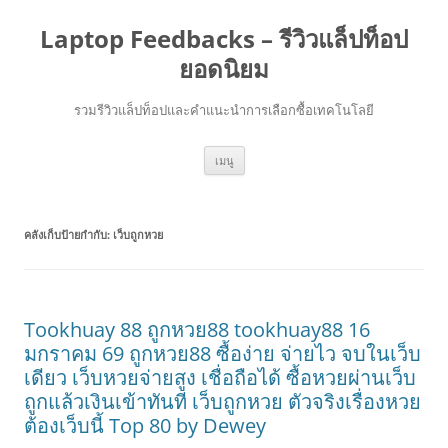
Laptop Feedbacks – รีวิวแล็ปท็อป
ยอดนิยม
รวมรีวิวแล็ปท็อปและคำแนะนำการเลือกซื้อเทคโนโลยี
ข้าม
เมนู
ไป
ยัง
เนื้อหา
คลังเก็บป้ายกำกับ:
เว็บถูกหวย
Tookhuay 88 ถูกหวย88 tookhuay88 16
มกราคม 69 ถูกหวย88 ซื้อง่าย จ่ายไว จบในเว็บ
เดียว เว็บหวยจ่ายสูง เชื่อถือได้ ซื้อหวยผ่านเว็บ
ถูกแล้วเงินเข้าทันที เว็บถูกหวย ตัวจริงเรื่องหวย
ต้องเว็บนี้ Top 80 by Dewey