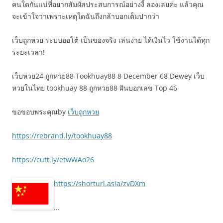
คนใดกันแน่ที่อยากสัมผัสประสบการณ์อย่างงี้ ลองเลยค่ะ แล้วคุณ
จะเข้าใจว่าเพราะเหตุใดฉันถึงกล้าบอกเต็มปากว่า
เว็บถูกหวย ระบบออโต้ เป็นของจริง เล่นง่าย ได้เงินไว ใช้งานได้ทุก
ระยะเวลา!
เว็บหวย24 ถูกหวย88 Tookhuay88 8 December 68 Dewey เว็บ
หวยในไทย tookhuay 88 ถูกหวย88 ฝันบอกเลข Top 46
ขอขอบพระคุณby
เว็บถูกหวย
https://rebrand.ly/tookhuay88
https://cutt.ly/etwWAo26
https://shorturl.asia/zvDXm
…