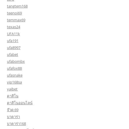
tangtem168
teenoi69
temmax69
texas24
UFA11k
ufa191
ufa8997
ufabet
ufabombx
ufafox88
ufasnake
vip168sa
yaibet
คาสิโน
คาสิโนออนไลน์
จ๊วด 69
บาคาร่า
บาคาร่า168