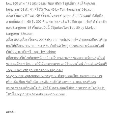
box 300 บาท กล่องสุ่มเฮงเฮง รับเครดิตฟรี ยูสเดียว เล่นได้ทุกเกม
hengjing168 คุ้มค่า ที่ไว้ใจ Top 49 by Tam hengjing168d.com
สล็อตเว็บตรง 6 กันยา 69 สล็อตเว็บตรง สายแตก ลุ้นกำไรแบบไม่เสียฟีล
สายสล็อต ฝาก 60 รับ 300 ห้ามพลาด เล่นลื่น ไม่มีสะดุด การันตี กำไรหลัก
แสน tangtem168 เริ่มก่อนวันนี้ มีลุ้นก่อนใคร Top 89 by Marlys
tangtem168e.com
สล็อต888 สล็อตเว็บตรง 2026 ประสบการณ์เล่นยุคใหม่ ระบบเสถียร พร้อม
เกมให้เลือกมากมาย 19 SEP 69 เว็บไซต์ ใหญ่ Jin888.asia พนันออนไลน์
เว็บใหญ่ เครดิตฟรี Top 9 by Sabine
สล็อต888 เว็บไซต์แจกหนัก สล็อตเว็บตรง 2026 ประสบการณ์เล่นยุคใหม่
ระบบเสถียร พร้อมเกมให้เลือกมากมาย คาสิโนออนไลน์ เว็บแม่ เครดิตฟรี
Top 97 by Seth Jin888.asia 16 July 2569
Sexy168 10 September 69 sexy168 เปิดมุมมองใหม่ของเกมบาคาร่า
เซียนตัดเซียน รับโบนัส 30%ยิ่งเล่นยิ่งได้ แคชแบค 10% รองรับทุก
ธนาคาร ถอนเร็วทันใจ สัมผัสโต๊ะสดระดับพรีเมียม บาคาร่า สมัครปุ๊บ รับ
โปรปั๊บ Top 10 by Mozelle sexy168c.com
คลังเก็บ