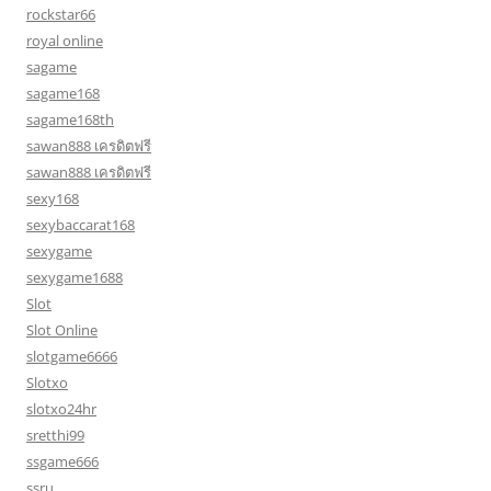
rockstar66
royal online
sagame
sagame168
sagame168th
sawan888 เครดิตฟรี
sawan888 เครดิตฟรี
sexy168
sexybaccarat168
sexygame
sexygame1688
Slot
Slot Online
slotgame6666
Slotxo
slotxo24hr
sretthi99
ssgame666
ssru