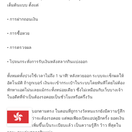
เต็มต้นแบบ ตั้งแต่
• การฝากถอนเงิน
• การซื้อหวย
• การตรวจผล
• ไปจนกระทั่งการรับเงินหลังสลากกินแบ่งออก
ทั้งหมดทั้งปวงใช้เวลาไม่ถึง 1 นาที! หลังหวยออก ระบบจะเช็กผลให้
อัตโนมัติ ถ้าถูกเบอร์ เงินจะเข้ากระเป๋าในระบบโดยทันทีโดยไม่ต้อง
ทักหาแอดไม่นเลยแม้กระทั้งหน่อยเดียว ซึ่งไม่เหมือนกับเว็บบางเจ้า
ในอดีตที่จำเป็นต้องรอคอยเป็นชั่วโมงหรือครึ่งวัน
บอกตามตรง ในตอนที่ถูกรางวัลหนแรกยังมีความรู้สึก
ว่าจะต้องรอคอย แต่พอเพียงเปิดแอปดูอีกครั้ง ยอดเงิน
เพิ่มขึ้นเป็นระเบียบแล้ว เป็นความรู้สึก ว้าว ที่สุดใน