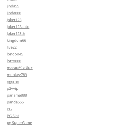
jinda55
jinda888
Joker123
joker123auto
Joker123th
kingdom66
live22
london45
lotto888
macau69 สมัคร
monkey789
ngernn
p2vvip
panama888
panda555
PG
PG Slot
pg SuperGame