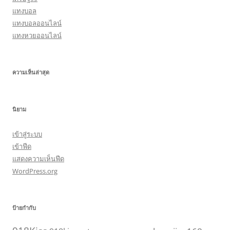
แทงบอล
แทงบอลออนไลน์
แทงหวยออนไลน์
ความเห็นล่าสุด
นิยาม
เข้าสู่ระบบ
เข้าฟีด
แสดงความเห็นฟีด
WordPress.org
ป้ายกำกับ