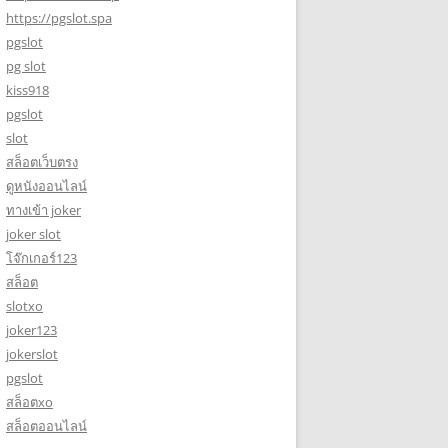
https://pgslot.spa
pgslot
pg slot
kiss918
pgslot
slot
สล็อตเว็บตรง
ดูหนังออนไลน์
ทางเข้า joker
joker slot
โจ๊กเกอร์123
สล็อต
slotxo
joker123
jokerslot
pgslot
สล็อตxo
สล็อตออนไลน์