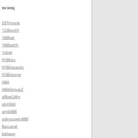
หมวดหมู่
037movie
123lionth
188bet
188betth
1xbet
918Kiss
918kissauto
918kissme
ABA
ABAGroup2
allbet24hr
alot666
amb888
askyouwin888
Baccarat
betway