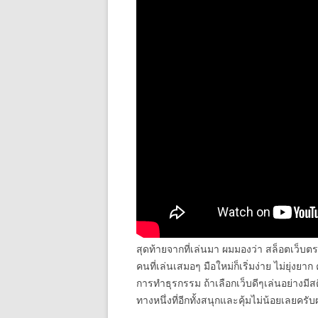
สุดท้ายจากที่เล่นมา ผมมองว่า สล็อตเว็บตร
คนที่เล่นเสมอๆ มือใหม่ก็เริ่มง่าย ไม่ยุ่งย
การทำธุรกรรม ถ้าเลือกเว็บดีๆเล่นอย่างมีส
ทางหนึ่งที่อีกทั้งสนุกและคุ้มไม่น้อยเลยครั