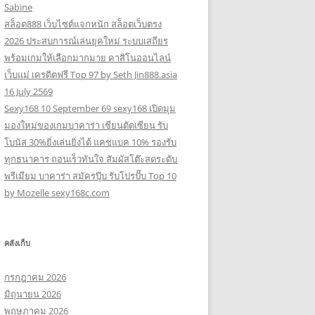
Sabine
สล็อต888 เว็บไซต์แจกหนัก สล็อตเว็บตรง
2026 ประสบการณ์เล่นยุคใหม่ ระบบเสถียร
พร้อมเกมให้เลือกมากมาย คาสิโนออนไลน์
เว็บแม่ เครดิตฟรี Top 97 by Seth Jin888.asia
16 July 2569
Sexy168 10 September 69 sexy168 เปิดมุม
มองใหม่ของเกมบาคาร่า เซียนตัดเซียน รับ
โบนัส 30%ยิ่งเล่นยิ่งได้ แคชแบค 10% รองรับ
ทุกธนาคาร ถอนเร็วทันใจ สัมผัสโต๊ะสดระดับ
พรีเมียม บาคาร่า สมัครปุ๊บ รับโปรปั๊บ Top 10
by Mozelle sexy168c.com
คลังเก็บ
กรกฎาคม 2026
มิถุนายน 2026
พฤษภาคม 2026