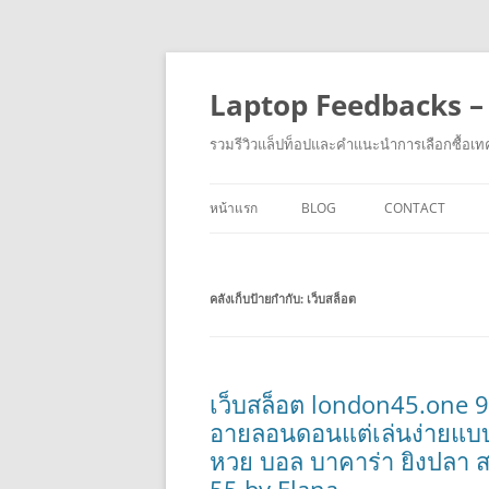
Laptop Feedbacks – 
รวมรีวิวแล็ปท็อปและคำแนะนำการเลือกซื้อเท
หน้าแรก
BLOG
CONTACT
คลังเก็บป้ายกำกับ:
เว็บสล็อต
เว็บสล็อต london45.one 9 
อายลอนดอนแต่เล่นง่ายแบบ
หวย บอล บาคาร่า ยิงปลา ส