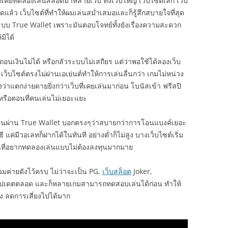
เคยทดลองเล่นสล็อตมาหลายเว็บ ทั้งเว็บใหญ่ เว็บไซต์เล็ก เว็บ
สุดแล้ว เว็บไซต์ที่ทำให้ผมเล่นสม่ำเสมอและก็รู้สึกสบายใจที่สุด
บระบบ True Wallet เพราะมันตอบโจทย์ทั้งยังเรื่องความสะดวก
มิได้
วถอนเงินไม่ได้ หรือกลัวระบบไม่เสถียร แต่ว่าพอใช้ได้ลองเว็บ
ง” เว็บไซต์ตรงไม่ผ่านเอเย่นต์ทำให้การเล่นลื่นกว่า เกมไม่หน่วง
งว่าแตกง่ายดายยิ่งกว่าเว็บที่เคยเล่นมาก่อน โบนัสเข้า ฟรีสปิ
ๆหรือตอนที่คนเล่นไม่เยอะแยะ
ผ่าน True Wallet บอกตรงๆว่าสบายกว่าการโอนแบงค์เยอะ
ค่มีวอเลทก็ฝากได้ในทันที อย่างต่ำก็ไม่สูง บางเว็บไซต์เริ่ม
ที่อยากทดลองเล่นแบบไม่ต้องลงทุนมากมาย
วมค่ายดังไว้ครบ ไม่ว่าจะเป็น PG,
เว็บสล็อต
Joker,
่อัปเดตตลอด และก็หลายเกมสามารถทดสอบเล่นได้ก่อน ทำให้
ิง ลดการเสี่ยงไปได้มาก