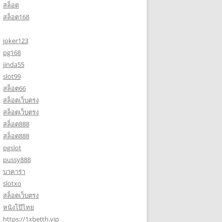
สล็อต
สล็อต168
joker123
pg168
jinda55
slot99
สล็อต66
สล็อตเว็บตรง
สล็อตเว็บตรง
สล็อต888
สล็อต888
pgslot
pussy888
บาคาร่า
slotxo
สล็อตเว็บตรง
หนังโป๊ไทย
https://1xbetth.vip