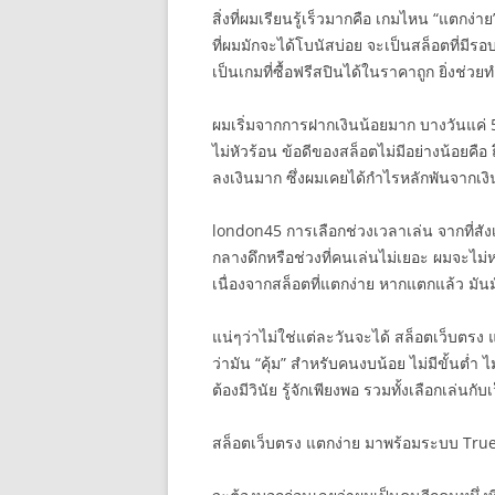
สิ่งที่ผมเรียนรู้เร็วมากคือ เกมไหน “แตก
ที่ผมมักจะได้โบนัสบ่อย จะเป็นสล็อตที่มีรอบ
เป็นเกมที่ซื้อฟรีสปินได้ในราคาถูก ยิ่งช่
ผมเริ่มจากการฝากเงินน้อยมาก บางวันแค่ 5
ไม่หัวร้อน ข้อดีของสล็อตไม่มีอย่างน้อยคือ ถ
ลงเงินมาก ซึ่งผมเคยได้กำไรหลักพันจากเงิน
london45 การเลือกช่วงเวลาเล่น จากที่สั
กลางดึกหรือช่วงที่คนเล่นไม่เยอะ ผมจะไม่หม
เนื่องจากสล็อตที่แตกง่าย หากแตกแล้ว มัน
แน่ๆว่าไม่ใช่แต่ละวันจะได้ สล็อตเว็บตรง แ
ว่ามัน “คุ้ม” สำหรับคนงบน้อย ไม่มีขั้นต่ำ 
ต้องมีวินัย รู้จักเพียงพอ รวมทั้งเลือกเล่นกับเ
สล็อตเว็บตรง แตกง่าย มาพร้อมระบบ Tru