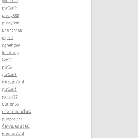
joker123
ดูหนังฟรี
pussy888
pussy888
บาคาร่า168
pgslot
pgheng99
fullslotpg
live22
ดูหนัง
ดูหนังฟรี
หนังออนไลน์
ดูหนังฟรี
pgslot77
ปั่นแตก66
บาคาร่าออนไลน์
punpro777
ซื้อหวยออนไลน์
หวยออนไลน์