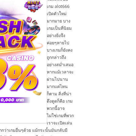
เกม alot666
เปิดตัวใหม่
มากมาย บาง
เกมเป็นที่นิยม
อย่างยิ่งจึง
ค่อยๆหายไป
บางเกมก็ยังคง
ถูกกล่าวถึง
อย่างสม่ำเสมอ
หากแม้เวลาจะ
ผ่านไปนาน
มากแค่ไหน
ก็ตาม สิ่งที่น่า
ดึงดูดก็คือ เกม
พวกนี้อาจ
ไม่ใช่เกมที่พวก
เราจะเปิดเล่น
กกว่าเกมอื่นๆด้วย แม้กระนั้นมันกลับมี