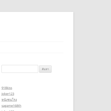
ค้นหา
สำหรับ:
918kiss
joker123
หนังชนโรง
sagame168th