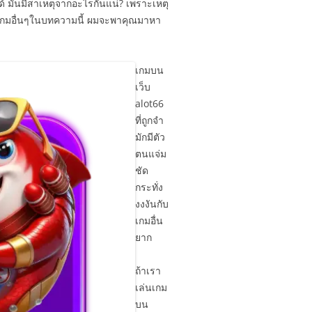
ด้ มันมีสาเหตุจากอะไรกันแน่? เพราะเหตุ
่าเกมอื่นๆในบทความนี้ ผมจะพาคุณมาหา
เกมบน
เว็บ
alot66
ที่ถูกจำ
มักมีตัว
ตนแจ่ม
ชัด
กระทั่ง
งงงันกับ
เกมอื่น
ยาก
ถ้าเรา
เล่นเกม
บน