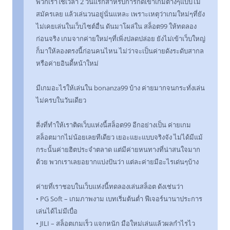
พวกเราใช้เวลา 2 วันแรกสำหรับการกดเข้าเกมต่างๆแบบไม่
สมัครเลย แล้วเล่นวนอยู่นั่นแหละ เพราะเหตุว่าเกมใหม่ๆที่ยัง
ไม่เคยเล่นในเว็บไซต์อื่น ดันมาโผล่ใน สล็อต99 ให้ทดลอง
ก่อนจริง เกมจากค่ายใหม่ๆที่เพิ่งปลดปล่อย ยังไม่เข้าเว็บใหญ่
ก็มาให้ลองตรงนี้ก่อนคนไหน ไม่ว่าจะเป็นค่ายดังระดับสากล
หรือค่ายอินดี้หน้าใหม่
มีเกมอะไรให้เล่นใน bonanza99 บ้าง ค่ายมากจนกระทั่งเล่น
ไม่ครบในวันเดียว
สิ่งที่ทำให้เราติดเว็บแห่งนี้สล็อต99 อีกอย่างเป็น ค่ายเกม
สล็อตมากไม่น้อยเลยทีเดียว เยอะแยะแบบจริงจัง ไม่ได้มีแม้
กระนั้นค่ายฮิตประจำตลาด แต่มีค่ายหนทางที่น่าสนใจมาก
ด้วย พวกเราเลยอยากแบ่งปันว่า แต่ละค่ายมีอะไรเด่นๆบ้าง
ค่ายที่เราชอบในเว็บแห่งนี้ทดลองเล่นสล็อต ดังเช่นว่า
• PG Soft – เกมภาพงาม เบทเริ่มต้นต่ำ ฟีเจอร์นานาประการ
เล่นได้ไม่มีเบื่อ
• JILI – สล็อตเกมเร็ว แจกหนัก มือใหม่เล่นแล้วผลกำไรไว