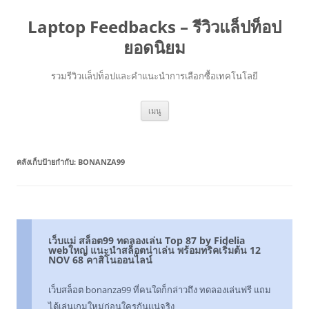
Laptop Feedbacks – รีวิวแล็ปท็อป
ยอดนิยม
รวมรีวิวแล็ปท็อปและคำแนะนำการเลือกซื้อเทคโนโลยี
ข้าม
เมนู
ไป
ยัง
เนื้อหา
คลังเก็บป้ายกำกับ:
BONANZA99
เว็บแม่ สล็อต99 ทดลองเล่น Top 87 by Fidelia
webใหญ่ แนะนำสล็อตน่าเล่น พร้อมทริคเริ่มต้น 12
NOV 68 คาสิโนออนไลน์
เว็บสล็อต bonanza99 ที่คนใดก็กล่าวถึง ทดลองเล่นฟรี แถม
ได้เล่นเกมใหม่ก่อนใครกันแน่จริง