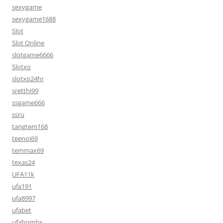
sexygame
sexygame1688
Slot
Slot Online
slotgame6666
Slotxo
slotxo24hr
sretthi99
ssgame666
ssru
tangtem168
teenoi69
temmax69
texas24
UFA11k
ufa191
ufa8997
ufabet
ufabombx