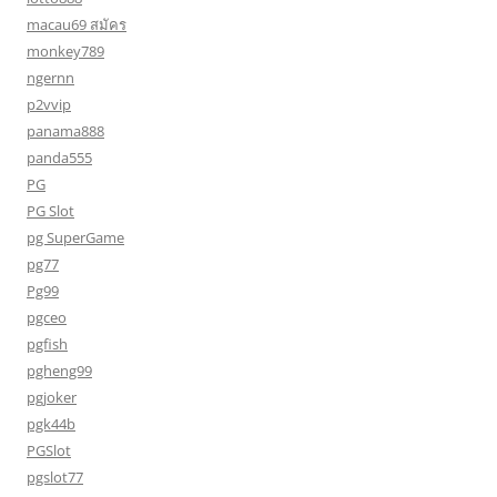
macau69 สมัคร
monkey789
ngernn
p2vvip
panama888
panda555
PG
PG Slot
pg SuperGame
pg77
Pg99
pgceo
pgfish
pgheng99
pgjoker
pgk44b
PGSlot
pgslot77