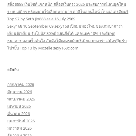
สล็อต888 เว็บไซต์แจกหนัก สล็อตเว็บตรง 2026 ประสบการณ์เล่นยุคใหม่
ระบบเสถียร พร้อมเกมให้เลือกมากมาย คาสิโนออนไลน์ เว็บแม่ เครดิตฟรี
Top 97 by Seth Jin888.asia 16 July 2569
Sexy168 10 September 69 sexy168 เปิดมุมมองใหม่ของเกมบาคาร่า
เซียนตัดเซียน รับโบนัส 30%ยิ่งเล่นยิ่งได้ แคชแบค 10% รองรับทุก
ธนาคาร ถอนเร็วทันใจ สัมผัสโต๊ะสดระดับพรีเมียม บาคาร่า สมัครปุ๊บ รับ
โปรปั๊บ Top 10 by Mozelle sexy168c.com
คลังเก็บ
กรกฎาคม 2026
มิถุนายน 2026
พฤษภาคม 2026
เมษายน 2026
มีนาคม 2026
กุมภาพันธ์ 2026
มกราคม 2026
ธันวาคม 2025