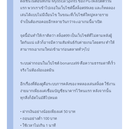
ดังเช่นในตอนที่เกม Mystical Spirits ของ PG เพิ่งเปิดตัววัน
แรก พวกเราเข้าไปเจอในเว็บไซต์นี้สล็อต99เลย และก็ทดลอง
เล่นได้แบบไม่มีเงื่อนไข ในขณะที่เว็บไซต์ใหญ่หลายราย
จำเป็นต้องรอคอยอีกหลายวันกว่าจะเอาเกมนี้มาเปิด
จุดนี้มันทำให้เราคิดว่า สล็อต99 เป็นเว็บไซต์ที่ไม่ตามหลังผู้
ใดกันแน่ แล้วก็อาจมีความสัมพันธ์กับค่ายเกมโดยตรง ทำให้
สามารถเอาเกมใหม่เข้ามาก่อนตลาดทั่วๆไป
ระบบฝากถอนในเว็บไซต์ bonanza99 คือความธรรมดาที่เร็ว
จริง ไม่ต้องง้อแอดมิน
อีกเรื่องที่ต้องดูคือระบบการคลังของ ทดลองเล่นสล็อต ใช้งาน
ง่ายมากเพียงแค่เชื่อมบัญชีธนาคารไว้หนแรก หลังจากนั้น
ทุกสิ่งก็อัตโนมัติไปหมด
• ฝากเงินอย่างน้อยเพียงแค่ 50 บาท
• ถอนอย่างต่ำ 100 บาท
• ใช้เวลาไม่เกิน 1 นาที