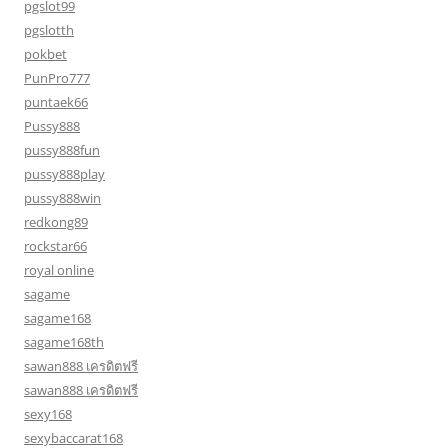
pgslot99
pgslotth
pokbet
PunPro777
puntaek66
Pussy888
pussy888fun
pussy888play
pussy888win
redkong89
rockstar66
royal online
sagame
sagame168
sagame168th
sawan888 เครดิตฟรี
sawan888 เครดิตฟรี
sexy168
sexybaccarat168