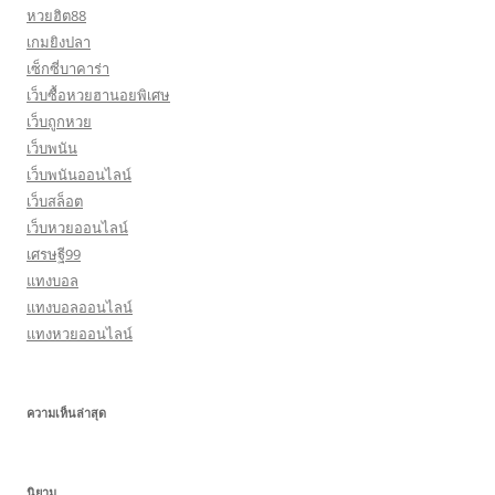
หวยฮิต88
เกมยิงปลา
เซ็กซี่บาคาร่า
เว็บซื้อหวยฮานอยพิเศษ
เว็บถูกหวย
เว็บพนัน
เว็บพนันออนไลน์
เว็บสล็อต
เว็บหวยออนไลน์
เศรษฐี99
แทงบอล
แทงบอลออนไลน์
แทงหวยออนไลน์
ความเห็นล่าสุด
นิยาม