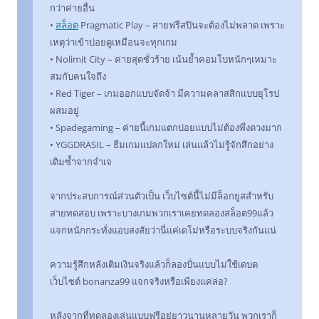
กว่าค่ายอื่น
•
สล็อต
Pragmatic Play – สายฟรีสปินจะต้องไม่พลาด เพราะ
เหตุว่าเข้าบ่อยดูเหมือนจะทุกเกม
• Nolimit City – ค่ายสุดชั่วร้าย เน้นย้ำคอมโบหนักๆเหมาะ
สมกับคนใจถึง
• Red Tiger – เกมออกแบบจัดจ้า มีความคลาสสิกแบบยุโรป
ผสมอยู่
• Spadegaming – ค่ายนี้เกมแตกบ่อยแบบไม่ต้องพึ่งดวงมาก
• YGGDRASIL – ธีมเกมแปลกใหม่ เล่นแล้วไม่รู้จักสึกอย่าง
เดิมซ้ำจากจำเจ
จากประสบการณ์ส่วนตัวเป็น เว็บไซต์นี้ไม่มีล็อกยูสสำหรับ
สายทดสอบ เพราะบางเกมพวกเราเคยทดลองสล็อต99แล้ว
แจกหนักกระทั่งแอบสงสัยว่านี่แค่เดโม่หรือระบบจริงกันแน่
ความรู้สึกหลังเติมเงินจริงแล้วก็ลองปั่นแบบไม่ใช้เดบด
เว็บไซต์ bonanza99 แจกจริงหรือเพียงแค่ล่อ?
หลังจากที่ทดลองเล่นแบบฟรีอยู่ยาวนานหลายวัน พวกเราก็