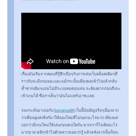
เรื่องมันเริ่มจากตอนที่รู้สึกเบื่อๆกับการเล่นเว็บสล็อตเดิมๆที่
ราวกับจะมีเกมเยอะแยะแม้กระนั้นเพียงพอเข้าไปแล้วกลับ
ซ้ำซากเดิมๆแถมไม่มีระบบทดสอบเล่น จะต้องฝากก่อนถึงจะ
เข้าเกมได้ ซึ่งเราเห็นว่ามันไม่แฟร์เอาซะเลย
จนกระทั่งมาเจอกับ
bonanza99
เว็บนี้บังเอิญจริงๆเนื่องจาก
ว่าเพื่อนฝูงส่งลิงก์มาให้ลองโดยที่ไม่บอกอะไรมาก เพียงแค่
บอกว่ามีเกมใหม่ให้เล่นก่อนคนใดกัน พวกเราก็ไม่คิดอะไร
มากมาย คลิกเข้าไปด้วยความอยากรู้ แล้วหลังจากนั้นก็พบ