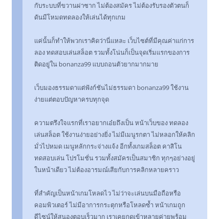
กับระบบที่ขวานผ่าซาก ไม่ต้องสมัคร ไม่ต้องรับรองตัวตนก็
ดันมีโหมดทดลองให้เล่นได้ทุกเกม
แค่นั้นก็ทำให้พวกเราคิดว่านี่แหละ เว็บไซต์ที่มีคุณค่าแก่การ
ลอง ทดสอบเล่นสล็อต รวมทั้งโน่นก็เป็นจุดเริ่มแรกของการ
ติดอยู่ใน bonanza99 แบบถอนตัวยากมากมาย
เว็บมองธรรมดาแต่ฟังก์ชันไม่ธรรมดา bonanza99 ใช้งาน
ง่ายแต่ตอบปัญหาครบทุกจุด
ความตรึงใจแรกที่เราอยากเอ๋ยถึงเป็น หน้าเว็บของ ทดลอง
เล่นสล็อต ใช้งานง่ายอย่างยิ่ง ไม่มีเมนูรกตา ไม่หลอกให้คลิก
มั่วไปหมด เมนูหลักกระจ่างแจ้ง อีกทั้งเกมสล็อต คาสิโน
ทดสอบเล่น โปรโมชั่น รวมทั้งสมัครเป็นสมาชิก ทุกๆอย่างอยู่
ในหน้าเดียว ไม่ต้องอารมณ์เสียกับการคลิกหลายคราว
ที่สำคัญเป็นหน้าเกมโหลดไว ไม่ว่าจะเล่นบนมือถือหรือ
คอมพิวเตอร์ ไม่มีอาการกระตุกหรือโหลดซ้ำ หน้าเกมถูก
ดีไซน์ให้สนองตอบเร็วมาก เราเคยกดเข้าหลายค่ายพร้อม