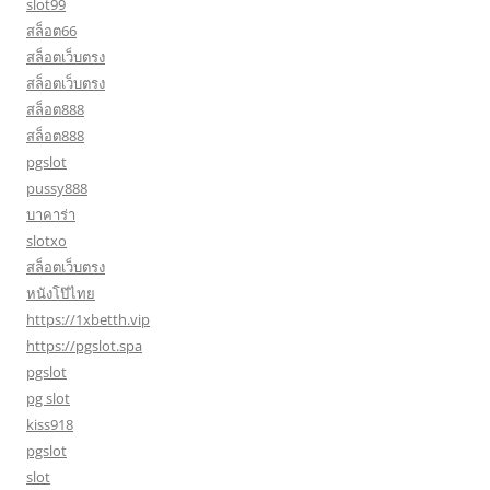
slot99
สล็อต66
สล็อตเว็บตรง
สล็อตเว็บตรง
สล็อต888
สล็อต888
pgslot
pussy888
บาคาร่า
slotxo
สล็อตเว็บตรง
หนังโป๊ไทย
https://1xbetth.vip
https://pgslot.spa
pgslot
pg slot
kiss918
pgslot
slot