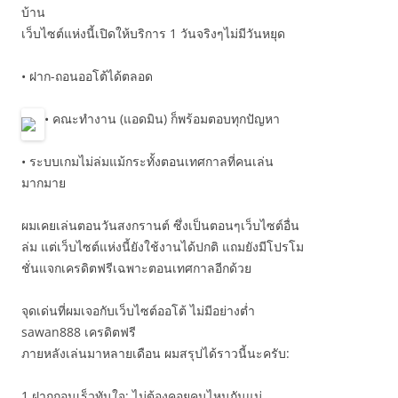
บ้าน
เว็บไซต์แห่งนี้เปิดให้บริการ 1 วันจริงๆไม่มีวันหยุด
• ฝาก-ถอนออโต้ได้ตลอด
• คณะทำงาน (แอดมิน) ก็พร้อมตอบทุกปัญหา
• ระบบเกมไม่ล่มแม้กระทั้งตอนเทศกาลที่คนเล่น
มากมาย
ผมเคยเล่นตอนวันสงกรานต์ ซึ่งเป็นตอนๆเว็บไซต์อื่น
ล่ม แต่เว็บไซต์แห่งนี้ยังใช้งานได้ปกติ แถมยังมีโปรโม
ชั่นแจกเครดิตฟรีเฉพาะตอนเทศกาลอีกด้วย
จุดเด่นที่ผมเจอกับเว็บไซต์ออโต้ ไม่มีอย่างต่ำ
sawan888 เครดิตฟรี
ภายหลังเล่นมาหลายเดือน ผมสรุปได้ราวนี้นะครับ:
1.ฝากถอนเร็วทันใจ: ไม่ต้องคอยคนไหนกันแน่