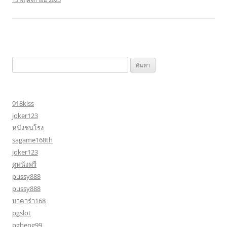
ค้นหา
สำหรับ:
918kiss
joker123
หนังชนโรง
sagame168th
joker123
ดูหนังฟรี
pussy888
pussy888
บาคาร่า168
pgslot
pgheng99