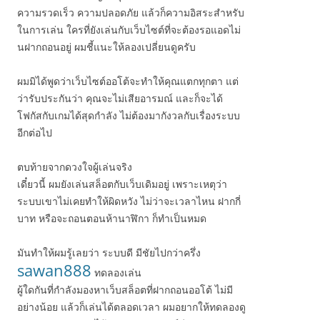
ความรวดเร็ว ความปลอดภัย แล้วก็ความอิสระสำหรับ
ในการเล่น ใครที่ยังเล่นกับเว็บไซต์ที่จะต้องรอแอดไม่
นฝากถอนอยู่ ผมชี้แนะให้ลองเปลี่ยนดูครับ
ผมมิได้พูดว่าเว็บไซต์ออโต้จะทำให้คุณแตกทุกตา แต่
ว่ารับประกันว่า คุณจะไม่เสียอารมณ์ และก็จะได้
โฟกัสกับเกมได้สุดกำลัง ไม่ต้องมากังวลกับเรื่องระบบ
อีกต่อไป
ตบท้ายจากดวงใจผู้เล่นจริง
เดี๋ยวนี้ ผมยังเล่นสล็อตกับเว็บเดิมอยู่ เพราะเหตุว่า
ระบบเขาไม่เคยทำให้ผิดหวัง ไม่ว่าจะเวลาไหน ฝากกี่
บาท หรือจะถอนตอนห้านาฬิกา ก็ทำเป็นหมด
มันทำให้ผมรู้เลยว่า ระบบดี มีชัยไปกว่าครึ่ง
sawan888
ทดลองเล่น
ผู้ใดกันที่กำลังมองหาเว็บสล็อตที่ฝากถอนออโต้ ไม่มี
อย่างน้อย แล้วก็เล่นได้ตลอดเวลา ผมอยากให้ทดลองดู