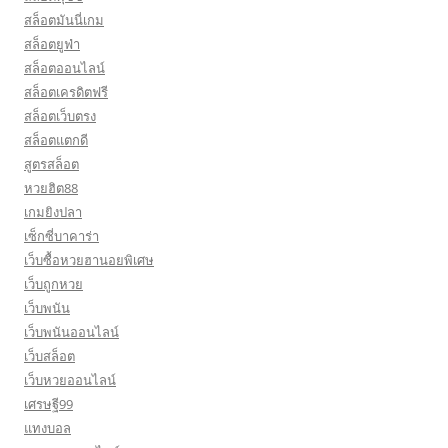
สล็อตมันนี่เกม
สล็อตยูฟ่า
สล็อตออนไลน์
สล็อตเครดิตฟรี
สล็อตเว็บตรง
สล็อตแตกดี
สูตรสล็อต
หวยฮิต88
เกมยิงปลา
เซ็กซี่บาคาร่า
เว็บซื้อหวยฮานอยพิเศษ
เว็บถูกหวย
เว็บพนัน
เว็บพนันออนไลน์
เว็บสล็อต
เว็บหวยออนไลน์
เศรษฐี99
แทงบอล