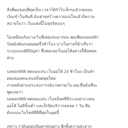
สิ่งที่ผมชอบที่สุดเป็น เวลาได้กำไรเล็กๆแล้วกดถอน
เงินเข้าในทันที มันช่วยสร้างความแน่ใจแล้วก็ความ
สบายใจว่า เว็บแห่งนี้ไม่ทุจริตแน่ๆ
ไม่เหมือนกับบางเว็บที่เคยเล่นมาก่อน พอเพียงถอนหลัก
ร้อยยังต้องรอคอยครึ่งชั่วโมง บางโอกาสก็อ้างถึงว่า
ระบบแบงค์มีปัญหา ซึ่งพอเจอเว็บออโต้อย่างนี้คือหมด
ห่วง
sawan888 ทดลองเล่น เว็บออโต้ 24 ชั่วโมง เป็นคำ
ตอบของคนเล่นสล็อตยุคใหม่
ภายหลังผ่านประสบการณ์มาหลายเว็บ ผมเชื่อมั่นที่จะ
พูดเลยว่า
sawan888 ทดสอบเล่น เว็บสล็อตที่มีระบบฝาก-ถอน
ออโต้ ไม่มีขั้นต่ำ และก็เปิดบริการตลอด 1 วัน คือ
ต้นแบบเว็บไซต์ที่ดีที่สุดในยุคนี้
เพราะว่ามันตอบปัญหาทุกอย่าง อีกทั้งความสะดวก