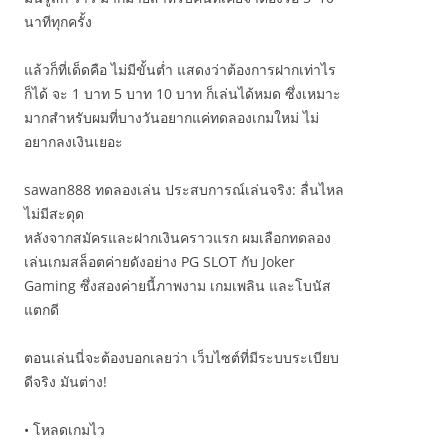
นาทีทุกครั้ง
แล้วก็ที่เด็ดคือ ไม่มีขั้นต่ำ แสดงว่าต้องการฝากเท่าไร
ก็ได้ จะ 1 บาท 5 บาท 10 บาท ก็เล่นได้หมด ซึ่งเหมาะ
มากสำหรับผมที่บางวันอยากแค่ทดลองเกมใหม่ ไม่
อยากลงเงินเยอะ
sawan888 ทดลองเล่น ประสบการณ์เล่นจริง: ลื่นไหล
ไม่มีสะดุด
หลังจากสมัครและฝากเงินคราวแรก ผมเลือกทดลอง
เล่นเกมสล็อตค่ายดังอย่าง PG SLOT กับ Joker
Gaming ซึ่งสองค่ายนี้ภาพงาม เกมเพลิน และโบนัส
แตกดี
ตอนเล่นนี่จะต้องบอกเลยว่า เว็บไซต์ที่มีระบบระเบียบ
ดีจริง มันต่าง!
• โหลดเกมไว