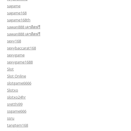
sagame
sagame168
sagame168th
sawan888 เครดิตฟรี
sawan888 เครดิตฟรี
sexy168
sexybaccarat168
sexygame
sexygame1688
Slot
Slot Online
slotgame6666
Slotxo
slotxo24hr
sretthi99
ssgame666
ssru
tangtem168