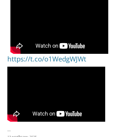
https://t.co/o1WedgWJWt
…
13 พฤศจิกายน 2025