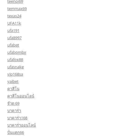
teenoi69
temmax69
texas24
UFA11k
ufa191
ufa8997
ufabet
ufabombx
ufafox88
ufasnake
vip168sa
yaibet
คาสิโน
คาสิโนออนไลน์
จ๊วด 69
บาคาร่า
บาคาร่า168
บาคาร่าออนไลน์
ปั่นแตก66