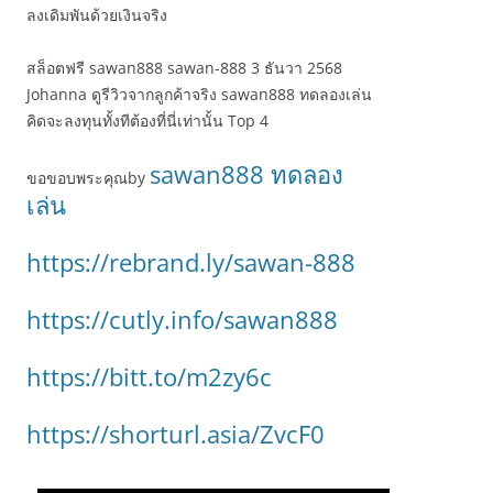
ลงเดิมพันด้วยเงินจริง
สล็อตฟรี sawan888 sawan-888 3 ธันวา 2568
Johanna ดูรีวิวจากลูกค้าจริง sawan888 ทดลองเล่น
คิดจะลงทุนทั้งทีต้องที่นี่เท่านั้น Top 4
sawan888 ทดลอง
ขอขอบพระคุณby
เล่น
https://rebrand.ly/sawan-888
https://cutly.info/sawan888
https://bitt.to/m2zy6c
https://shorturl.asia/ZvcF0