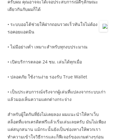
ครับผม คุณอาจจะได้เจอประสบการณ์ดีๆลักษณะ
เดียวกันกับผมก็ได้
• ระบบออโต้ช่วยให้ฝากถอนรวดเร็วทันใจไม่ต้อง
รอคอยแอดมิน
• ไม่มีอย่างต่ำ เหมาะสำหรับทุกงบประมาณ
• เปิดบริการตลอด 24 ชม. เล่นได้ทุกเมื่อ
• ปลอดภัย ใช้งานง่าย รองรับ True Wallet
• เป็นประสบการณ์จริงจากผู้เล่นที่แปลงจากระบบเก่า
แล้วมองเห็นความแตกต่างกระจ่าง
สำหรับผู้ใดกันที่ยังไม่เคยลอง ผมแนะนำให้หาเว็บ
สล็อตที่แจกเครดิตฟรีแล้วเริ่มเล่นเลยครับ มันไม่เพียง
แค่สนุกสนาน แม้กระนั้นยังเป็นช่องทางให้พวกเรา
ทำความเข้าใจวิธีการและก็ฟีเจอร์ของเกมต่างๆก่อน