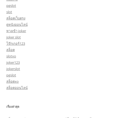
pgslot
slot
สล็อตเว็บตรง
ดูหนังออนไลน์
ทางเข้า joker
joker slot
โจ๊กเกอร์123
สล็อต
slotxo
joker123
jokerslot
pgslot
สล็อตxo
สล็อตออนไลน์
เรื่องล่าสุด