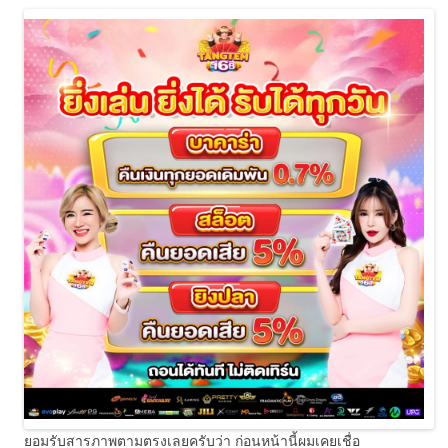
ยอมรับสารภาพตามตรงเลยครับว่า ก่อนหน้านี้ผมเคยเชื่อ