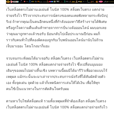
เว็บสล็อตตรงไม่ผ่านเอเย่นต์ โบนัส 100% สล็อตเว็บตรง แตกง่าย
จ่ายจริงไว รีวิวจากประสบการณ์ตรงของคนเคยพังทลายกระทั่งปังปุ
ริเย่ ถ้าหากคุณเป็นคนอีกคนหนึ่งที่กำลังมองหาวิธีสร้างรายได้พิเศษ
หรือถูกใจความตื่นเต้นท้าทายจากการปั่นวงล้อออนไลน์ ผมบอกเลย
ว่าคุณมาถูกทางแล้วขอรับ ย้อนกลับไปเมื่อประมาณปีก่อน ผมก็
ราวกับคนทั่วไปที่ลองผิดลองถูกกับเว็บพนันออนไลน์มานับไม่ถ้วน
เจ็บมาเยอะ โดนโกงมาก็แยะ
จวบจนกระทั่งผมได้มาเจอกับ สล็อตเว็บตรง เว็บสล็อตตรงไม่ผ่าน
เอเย่นต์ โบนัส 100% สล็อตแตกง่ายจ่ายจริงไว ซึ่งเปลี่ยนมุมมอง
เดิมๆของผมไปอย่างสิ้นเชิง บทความนี้ผมมิได้มารีวิวเพื่ออวยแบบไร้
เหตุผล แม้กระนั้นจะมาเล่าจากประสบการณ์จริงที่ได้สัมผัสด้วยตัว
เอง ทั้งจุดเด่น จุดด้วย แล้วก็เทคนิคการเล่นให้ได้เงิน เพื่อให้ทุก
คนใช้เป็นแนวทางในการตัดสินใจครับผม
ตามหาเว็บไซต์สล็อตแท้ รวมทั้งเหตุผลที่จำต้องเลือก สล็อตเว็บตรง
เว็บสล็อตตรงไม่ผ่านเอเย่นต์ โบนัส 100% สล็อตแตกง่ายจ่ายจริงไว