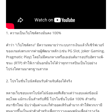
1. ความเป็นเว็บไซต์ตรงมั่นคง 100%
คำว่า “เว็บไซต์ตรง” มีความหมายว่าระบบการเงินแล้วก็เซิร์ฟเวอร์
ของเกมส่งตรงจากค่ายผู้พัฒนาหลัก (เช่น PG Slot, Joker Gaming,
Pragmatic Play) โดยไม่มีคนกลางหรือเอเย่นต์มารอปรับอัตราแพ้-
ชนะ (RTP) ทำให้เรามั่นอกมั่นใจได้ว่าทุกการสปินเป็นไปอย่าง
โปร่งใสตามมาตรฐานสากล
2. โปรโมชั่นโบนัสต้อนรับด้ามจับต้องได้จริง
หลายเว็บชอบแจกโบนัสไม่น้อยเลยทีเดียวแต่ว่าแอบแฝงข้อแม้
หฤโหด แม้กระนั้นสำหรับที่นี่ โปรโมชั่นโบนัส 100% สำหรับ
สมาชิกใหม่ นับว่าคุ้มค่าและก็ทำยอดเทิร์นต่ำมาก ทำให้พวกเรามี
ทุนมากขึ้นเป็นเท่าตัวสำหรับเพื่อการวางแผนพนันเพื่อล่ารางวัล