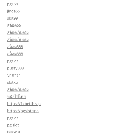
pg168
jinda55
slot99
สล็อต66
สล็อตเว็บตรง
สล็อตเว็บตรง
สล็อต888
สล็อต888
pgslot
pussy888
บาคาร่า
slotxo
สล็อตเว็บตรง
หนังโป๊ไทย
https://1xbetth.vip
https://pgslot.spa
pgslot
pg slot
kiss918