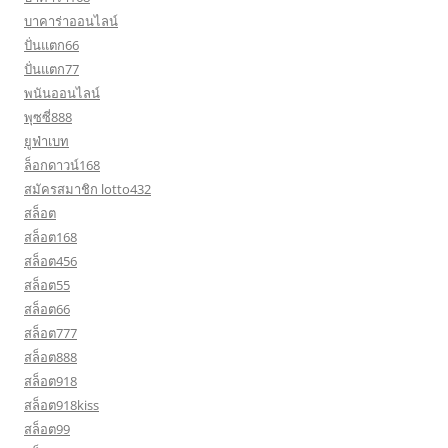
บาคาร่าออนไลน์
ปั่นแตก66
ปั่นแตก77
พนันออนไลน์
พุซซี่888
ยูฟ่าเบท
ล็อกดาวน์168
สมัครสมาชิก lotto432
สล็อต
สล็อต168
สล็อต456
สล็อต55
สล็อต66
สล็อต777
สล็อต888
สล็อต918
สล็อต918kiss
สล็อต99