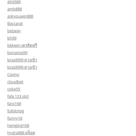
alot666
amb888
askyouwin888
Baccarat
betway
bh99
bkkwin เครดิตฟรี
bonanza99
brazil999 ทางเข้า
brazil999 ทางเข้า
Casino
cloudbet
coke55
fafa 123 slot
faro168
fullslotpg
funny18
hengjing168
hydra888 สล็อต