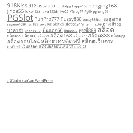
918Kiss
hengjing168
918kissauto
fullslotpg
happy168
jinda55
Joker123
PG
Joker123th
live22
pg77
Pg99
pgheng99
PGSlot
PunPro777
Pussy888
sagame
pussy888fun
Slotxo
slotxo24hr
ทางเข้าpg
sagame168th
scr888
sexy168
temmax69
สล็อต
บาคาร่า
ปั่นแตก66
พุซซี่888
บาคาร่า168
ปั่นแตก77
สล็อต168
สล็อต888
สล็อต55
สล็อต66
สล็อตpg
สล็อต99
สล็อต777
สล็อตเครดิตฟรี
สล็อตเว็บตรง
สล็อตออนไลน์
เว็บสล็อต
แทงบอลออนไลน์
เครดิตฟรี
โจ๊กเกอร์123
ภูมิใจนำเสนอโดย WordPress