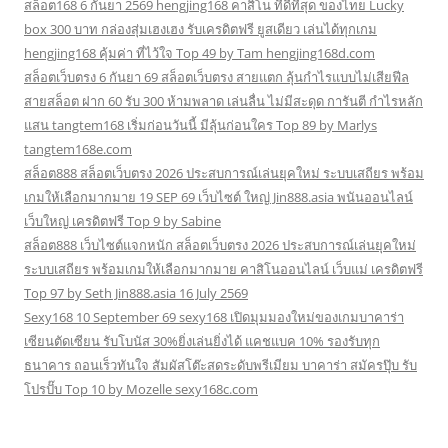
สล็อต168 6 กันยา 2569 hengjing168 คาสิโน ที่ดีที่สุด ของไทย Lucky
box 300 บาท กล่องสุ่มเฮงเฮง รับเครดิตฟรี ยูสเดียว เล่นได้ทุกเกม
hengjing168 คุ้มค่า ที่ไว้ใจ Top 49 by Tam hengjing168d.com
สล็อตเว็บตรง 6 กันยา 69 สล็อตเว็บตรง สายแตก ลุ้นกำไรแบบไม่เสียฟีล
สายสล็อต ฝาก 60 รับ 300 ห้ามพลาด เล่นลื่น ไม่มีสะดุด การันตี กำไรหลัก
แสน tangtem168 เริ่มก่อนวันนี้ มีลุ้นก่อนใคร Top 89 by Marlys
tangtem168e.com
สล็อต888 สล็อตเว็บตรง 2026 ประสบการณ์เล่นยุคใหม่ ระบบเสถียร พร้อม
เกมให้เลือกมากมาย 19 SEP 69 เว็บไซต์ ใหญ่ Jin888.asia พนันออนไลน์
เว็บใหญ่ เครดิตฟรี Top 9 by Sabine
สล็อต888 เว็บไซต์แจกหนัก สล็อตเว็บตรง 2026 ประสบการณ์เล่นยุคใหม่
ระบบเสถียร พร้อมเกมให้เลือกมากมาย คาสิโนออนไลน์ เว็บแม่ เครดิตฟรี
Top 97 by Seth Jin888.asia 16 July 2569
Sexy168 10 September 69 sexy168 เปิดมุมมองใหม่ของเกมบาคาร่า
เซียนตัดเซียน รับโบนัส 30%ยิ่งเล่นยิ่งได้ แคชแบค 10% รองรับทุก
ธนาคาร ถอนเร็วทันใจ สัมผัสโต๊ะสดระดับพรีเมียม บาคาร่า สมัครปุ๊บ รับ
โปรปั๊บ Top 10 by Mozelle sexy168c.com