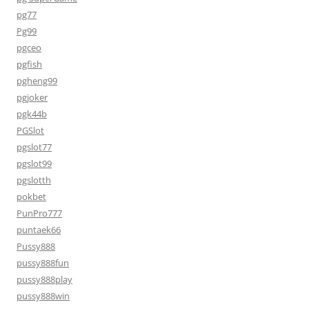
pg77
Pg99
pgceo
pgfish
pgheng99
pgjoker
pgk44b
PGSlot
pgslot77
pgslot99
pgslotth
pokbet
PunPro777
puntaek66
Pussy888
pussy888fun
pussy888play
pussy888win