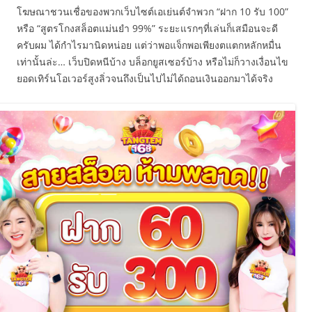
โฆษณาชวนเชื่อของพวกเว็บไซต์เอเย่นต์จำพวก “ฝาก 10 รับ 100”
หรือ “สูตรโกงสล็อตแม่นยำ 99%” ระยะแรกๆที่เล่นก็เสมือนจะดี
ครับผม ได้กำไรมานิดหน่อย แต่ว่าพอแจ็กพอเพียงตแตกหลักหมื่น
เท่านั้นล่ะ… เว็บปิดหนีบ้าง บล็อกยูสเซอร์บ้าง หรือไม่ก็วางเงื่อนไข
ยอดเทิร์นโอเวอร์สูงลิ่วจนถึงเป็นไปไม่ได้ถอนเงินออกมาได้จริง