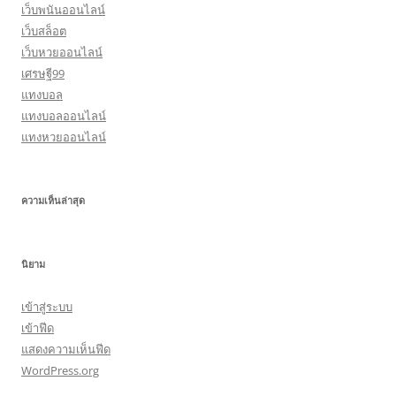
เว็บพนันออนไลน์
เว็บสล็อต
เว็บหวยออนไลน์
เศรษฐี99
แทงบอล
แทงบอลออนไลน์
แทงหวยออนไลน์
ความเห็นล่าสุด
นิยาม
เข้าสู่ระบบ
เข้าฟีด
แสดงความเห็นฟีด
WordPress.org