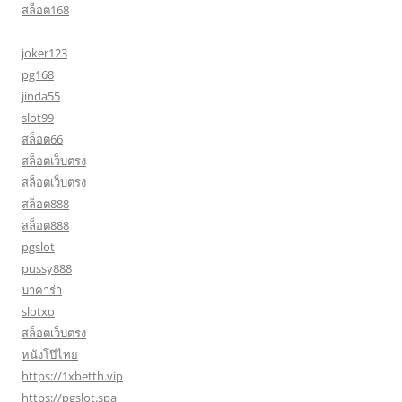
สล็อต168
joker123
pg168
jinda55
slot99
สล็อต66
สล็อตเว็บตรง
สล็อตเว็บตรง
สล็อต888
สล็อต888
pgslot
pussy888
บาคาร่า
slotxo
สล็อตเว็บตรง
หนังโป๊ไทย
https://1xbetth.vip
https://pgslot.spa