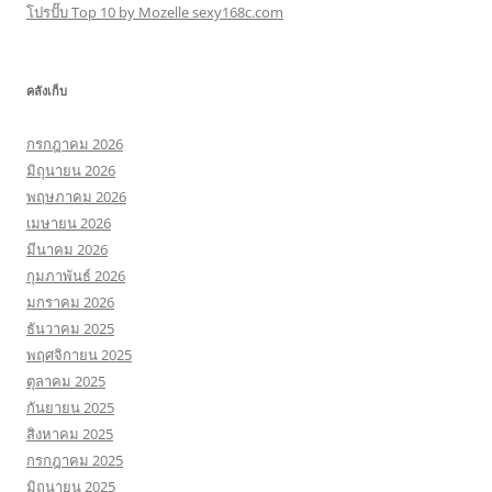
โปรปั๊บ Top 10 by Mozelle sexy168c.com
คลังเก็บ
กรกฎาคม 2026
มิถุนายน 2026
พฤษภาคม 2026
เมษายน 2026
มีนาคม 2026
กุมภาพันธ์ 2026
มกราคม 2026
ธันวาคม 2025
พฤศจิกายน 2025
ตุลาคม 2025
กันยายน 2025
สิงหาคม 2025
กรกฎาคม 2025
มิถุนายน 2025