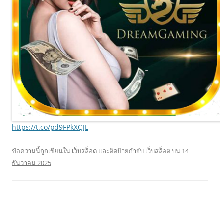
https://t.co/pd9FPkXQJL
ข้อความนี้ถูกเขียนใน
เว็บสล็อต
และติดป้ายกำกับ
เว็บสล็อต
บน
14
ธันวาคม 2025