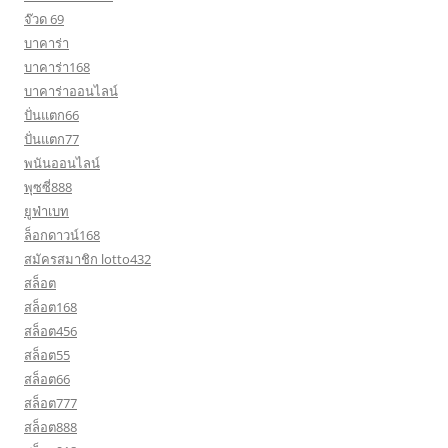
จ๊วด 69
บาคาร่า
บาคาร่า168
บาคาร่าออนไลน์
ปั่นแตก66
ปั่นแตก77
พนันออนไลน์
พุซซี่888
ยูฟ่าเบท
ล็อกดาวน์168
สมัครสมาชิก lotto432
สล็อต
สล็อต168
สล็อต456
สล็อต55
สล็อต66
สล็อต777
สล็อต888