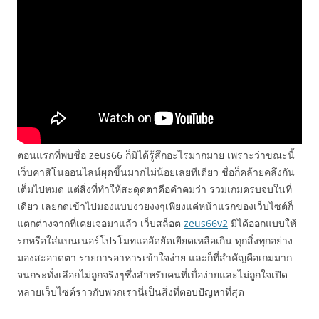
ตอนแรกที่พบชื่อ zeus66 ก็มิได้รู้สึกอะไรมากมาย เพราะว่าขณะนี้
เว็บคาสิโนออนไลน์ผุดขึ้นมากไม่น้อยเลยทีเดียว ชื่อก็คล้ายคลึงกัน
เต็มไปหมด แต่สิ่งที่ทำให้สะดุดตาคือคำคมว่า รวมเกมครบจบในที่
เดียว เลยกดเข้าไปมองแบบงวยงงๆเพียงแค่หน้าแรกของเว็บไซต์ก็
แตกต่างจากที่เคยเจอมาแล้ว เว็บสล็อต
zeus66v2
มิได้ออกแบบให้
รกหรือใส่แบนเนอร์โปรโมทแออัดยัดเยียดเหลือเกิน ทุกสิ่งทุกอย่าง
มองสะอาดตา รายการอาหารเข้าใจง่าย และก็ที่สำคัญคือเกมมาก
จนกระทั่งเลือกไม่ถูกจริงๆซึ่งสำหรับคนที่เบื่อง่ายและไม่ถูกใจเปิด
หลายเว็บไซต์ราวกับพวกเรานี่เป็นสิ่งที่ตอบปัญหาที่สุด