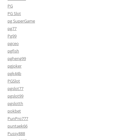
PG
PG Slot
pg SuperGame
pg77
Pg99
pgceo
pgfish
pgheng99
pgjoker
pgk44b
PGSlot
pgslot77
pgslot99
pgslotth
pokbet
PunPro777
puntaek66
Pussy888