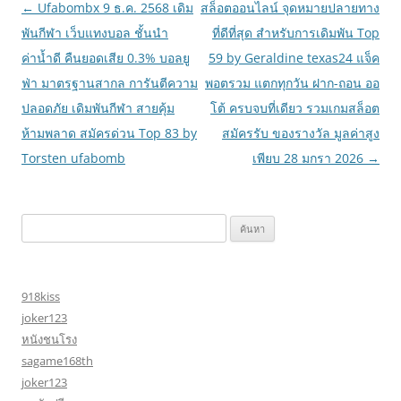
เมนู
←
Ufabombx 9 ธ.ค. 2568 เดิม
สล็อตออนไลน์ จุดหมายปลายทาง
นำทาง
พันกีฬา เว็บแทงบอล ชั้นนำ
ที่ดีที่สุด สำหรับการเดิมพัน Top
เรื่อง
ค่าน้ำดี คืนยอดเสีย 0.3% บอลยู
59 by Geraldine texas24 แจ็ค
ฟ่า มาตรฐานสากล การันตีความ
พอตรวม แตกทุกวัน ฝาก-ถอน ออ
ปลอดภัย เดิมพันกีฬา สายคุ้ม
โต้ ครบจบที่เดียว รวมเกมสล็อต
ห้ามพลาด สมัครด่วน Top 83 by
สมัครรับ ของรางวัล มูลค่าสูง
Torsten ufabomb
เพียบ 28 มกรา 2026
→
ค้นหา
สำหรับ:
918kiss
joker123
หนังชนโรง
sagame168th
joker123