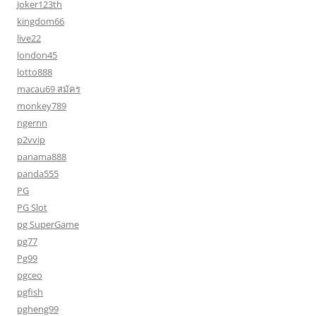
Joker123th
kingdom66
live22
london45
lotto888
macau69 สมัคร
monkey789
ngernn
p2vvip
panama888
panda555
PG
PG Slot
pg SuperGame
pg77
Pg99
pgceo
pgfish
pgheng99