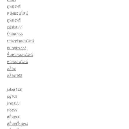
ดูหนังฟรี
หนังออนไลน์
ดูหนังฟรี
pgslot77
ปั่นแตก66
บาคาร่าออนไลน์
punpro777
ซื้อหวยออนไลน์
หวยออนไลน์
สล็อต
สล็อต168
joker123
pg168
jinda55
slot99
สล็อต66
สล็อตเว็บตรง