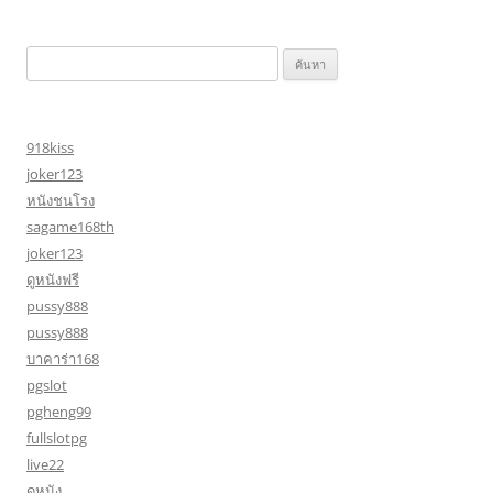
ค้นหา
สำหรับ:
918kiss
joker123
หนังชนโรง
sagame168th
joker123
ดูหนังฟรี
pussy888
pussy888
บาคาร่า168
pgslot
pgheng99
fullslotpg
live22
ดูหนัง