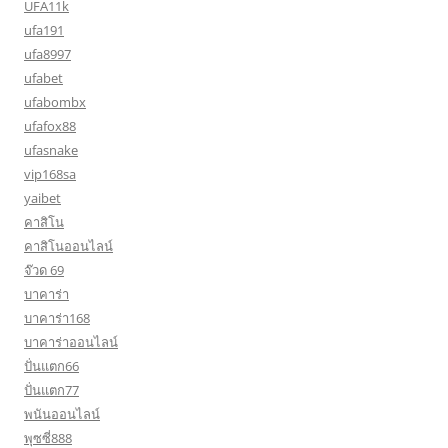
UFA11k
ufa191
ufa8997
ufabet
ufabombx
ufafox88
ufasnake
vip168sa
yaibet
คาสิโน
คาสิโนออนไลน์
จ๊วด 69
บาคาร่า
บาคาร่า168
บาคาร่าออนไลน์
ปั่นแตก66
ปั่นแตก77
พนันออนไลน์
พุซซี่888