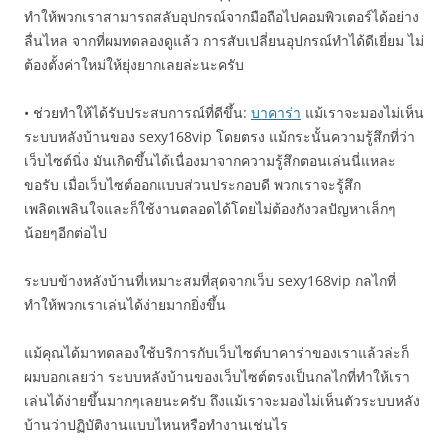
ทำให้พวกเราสามารถสลับอุปกรณ์จากมือถือไปคอมพิวเตอร์ได้อย่าง
ลื่นไหล จากที่ผมทดลองดูแล้ว การสับเปลี่ยนอุปกรณ์ทำได้ดีเยี่ยม ไม่
ต้องตั้งค่าใหม่ให้ยุ่งยากเลยล่ะนะครับ
• ช่วยทำให้ได้รับประสบการณ์ที่ดีขึ้น:
บาคาร่า
แม้เราจะมองไม่เห็น
ระบบหลังบ้านของ sexy168vip โดยตรง แม้กระนั้นความรู้สึกที่ว่า
เว็บไซต์นิ่ง มันเกิดขึ้นได้เนื่องมาจากความรู้สึกตอนเล่นนี่แหละ
ขอรับ เมื่อเว็บไซต์ออกแบบส่วนประกอบดี พวกเราจะรู้สึก
เพลิดเพลินใจและก็ใช้งานตลอดได้โดยไม่ต้องกังวลปัญหาเล็กๆ
น้อยๆอีกต่อไป
ระบบข้างหลังบ้านที่เหมาะสมที่สุดจากเว็บ sexy168vip กลไกที่
ทำให้พวกเราเล่นได้ง่ายมากยิ่งขึ้น
แม้คุณได้มาทดลองใช้บริการกับเว็บไซต์บาคาร่าของเราแล้วล่ะก็
ผมบอกเลยว่า ระบบหลังบ้านของเว็บไซต์ตรงเป็นกลไกที่ทำให้เรา
เล่นได้ง่ายขึ้นมากๆเลยนะครับ ถึงแม้เราจะมองไม่เห็นตัวระบบหลัง
บ้านว่าปฏิบัติงานแบบไหนหรือทำงานเช่นไร