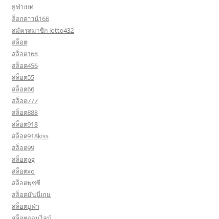
ยูฟ่าเบท
ล็อกดาวน์168
สมัครสมาชิก lotto432
สล็อต
สล็อต168
สล็อต456
สล็อต55
สล็อต66
สล็อต777
สล็อต888
สล็อต918
สล็อต918kiss
สล็อต99
สล็อตpg
สล็อตxo
สล็อตพุซซี่
สล็อตมันนี่เกม
สล็อตยูฟ่า
สล็อตออนไลน์