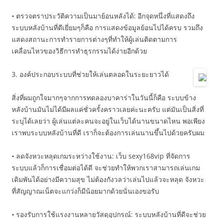
• ตรวจตราประวัติความเป็นมาย้อนหลังได้: อีกจุดหนึ่งที่แสดงถึง
ระบบหลังบ้านที่ดีเยี่ยมๆก็คือ การแสดงข้อมูลย้อนไปได้ครบ รวมถึง
แสดงสถานะการทำรายการต่างๆที่ทำให้ผู้เล่นติดตามการ
เคลื่อนไหวของวิธีการทำธุรกรรมได้ง่ายอีกด้วย
3. องค์ประกอบระบบที่ช่วยให้เล่นตลอดในระยะยาวได้
สิ่งที่ผมถูกใจมากๆจากการทดลองบาคาร่าในวันนี้ก็คือ ระบบข้าง
หลังบ้านมันไม่ได้มีผลแค่ชั่วครั้งคราวเลยค่ะนะครับ แต่มันเป็นสิ่งที่
ระบุได้เลยว่า ผู้เล่นแต่ละคนจะอยู่ในเว็บได้นานขนาดไหน พอเพียง
เราพบระบบหลังบ้านที่ดี เราก็จะต้องการเล่นนานขึ้นไปด้วยครับผม
• ลดจังหวะหลุดเกมระหว่างใช้งาน: เว็บ sexy168vip ที่จัดการ
ระบบแล้วก็การเชื่อมต่อได้ดี จะช่วยทำให้พวกเราสามารถเล่นเกม
เดิมพันได้อย่างมีความสุข ไม่ต้องกังวลว่าเล่นไปแล้วจะหลุด จังหวะ
ที่สัญญาณเน็ตจะแกว่งก็มีน้อยมากด้วยนั่นเองขอรับ
• รองรับการใช้แรงงานหลายวัสดุอุปกรณ์: ระบบหลังบ้านที่ดีจะช่วย