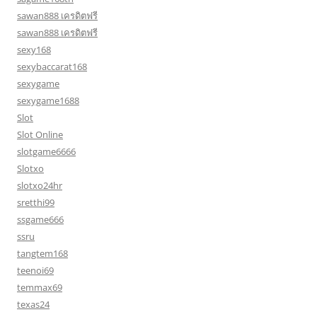
sawan888 เครดิตฟรี
sawan888 เครดิตฟรี
sexy168
sexybaccarat168
sexygame
sexygame1688
Slot
Slot Online
slotgame6666
Slotxo
slotxo24hr
sretthi99
ssgame666
ssru
tangtem168
teenoi69
temmax69
texas24