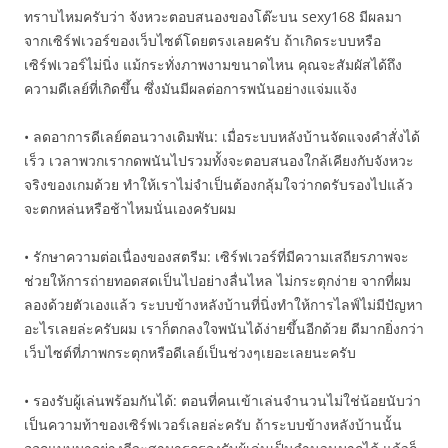
ทราบไหมครับว่า จังหวะตอบสนองของโต๊ะบน sexy168 มีผลมา
จากเซิร์ฟเวอร์ของเว็บไซต์โดยตรงเลยครับ ถ้าเกิดระบบหรือ
เซิร์ฟเวอร์ไม่นิ่ง แม้กระทั่งภาพงามขนาดไหน คุณจะสัมผัสได้ถึง
ความดีเลย์ที่เกิดขึ้น ซึ่งมันมีผลต่อการพนันอย่างแจ่มแจ้ง
• ลดอาการดีเลย์ตอนวางเดิมพัน: เมื่อระบบหลังบ้านจัดแจงคำสั่งได้
เร็ว เวลาพวกเรากดพนันไปรวมทั้งจะตอบสนองใกล้เคียงกับจังหวะ
จริงของเกมด้วย ทำให้เราไม่จำเป็นต้องกลุ้มใจว่ากดรับรองไปแล้ว
จะตกหล่นหรือช้าไหมนั่นเองครับผม
• รักษาความต่อเนื่องของสตรีม: เซิร์ฟเวอร์ที่มีความเสถียรภาพจะ
ช่วยให้การถ่ายทอดสดเป็นไปอย่างลื่นไหล ไม่กระตุกง่าย จากที่ผม
ลองด้วยตัวเองแล้ว ระบบข้างหลังบ้านที่นิ่งทำให้การไลฟ์ไม่มีปัญหา
อะไรเลยล่ะครับผม เราก็ตกลงใจพนันได้ง่ายขึ้นอีกด้วย ดีมากยิ่งกว่า
เว็บไซต์ที่ภาพกระตุกหรือดีเลย์เป็นช่วงๆเยอะเลยนะครับ
• รองรับผู้เล่นพร้อมกันได้: ตอนที่คนเข้าเล่นจำนวนไม่ใช่น้อยนับว่า
เป็นความท้าของเซิร์ฟเวอร์เลยล่ะครับ ถ้าระบบข้างหลังบ้านนั้น