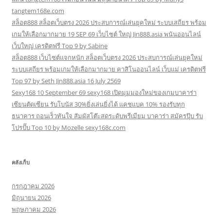
tangtem168e.com
สล็อต888 สล็อตเว็บตรง 2026 ประสบการณ์เล่นยุคใหม่ ระบบเสถียร พร้อม
เกมให้เลือกมากมาย 19 SEP 69 เว็บไซต์ ใหญ่ Jin888.asia พนันออนไลน์
เว็บใหญ่ เครดิตฟรี Top 9 by Sabine
สล็อต888 เว็บไซต์แจกหนัก สล็อตเว็บตรง 2026 ประสบการณ์เล่นยุคใหม่
ระบบเสถียร พร้อมเกมให้เลือกมากมาย คาสิโนออนไลน์ เว็บแม่ เครดิตฟรี
Top 97 by Seth Jin888.asia 16 July 2569
Sexy168 10 September 69 sexy168 เปิดมุมมองใหม่ของเกมบาคาร่า
เซียนตัดเซียน รับโบนัส 30%ยิ่งเล่นยิ่งได้ แคชแบค 10% รองรับทุก
ธนาคาร ถอนเร็วทันใจ สัมผัสโต๊ะสดระดับพรีเมียม บาคาร่า สมัครปุ๊บ รับ
โปรปั๊บ Top 10 by Mozelle sexy168c.com
คลังเก็บ
กรกฎาคม 2026
มิถุนายน 2026
พฤษภาคม 2026