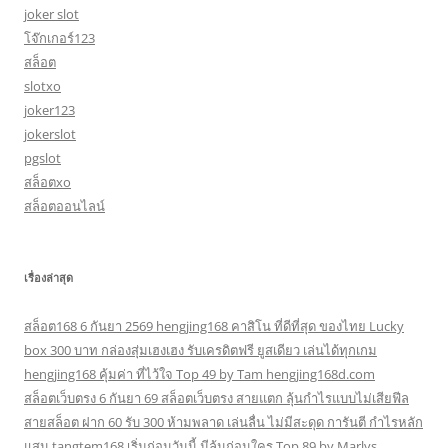
joker slot
โจ๊กเกอร์123
สล็อต
slotxo
joker123
jokerslot
pgslot
สล็อตxo
สล็อตออนไลน์
เรื่องล่าสุด
สล็อต168 6 กันยา 2569 hengjing168 คาสิโน ที่ดีที่สุด ของไทย Lucky
box 300 บาท กล่องสุ่มเฮงเฮง รับเครดิตฟรี ยูสเดียว เล่นได้ทุกเกม
hengjing168 คุ้มค่า ที่ไว้ใจ Top 49 by Tam hengjing168d.com
สล็อตเว็บตรง 6 กันยา 69 สล็อตเว็บตรง สายแตก ลุ้นกำไรแบบไม่เสียฟีล
สายสล็อต ฝาก 60 รับ 300 ห้ามพลาด เล่นลื่น ไม่มีสะดุด การันตี กำไรหลัก
แสน tangtem168 เริ่มก่อนวันนี้ มีลุ้นก่อนใคร Top 89 by Marlys