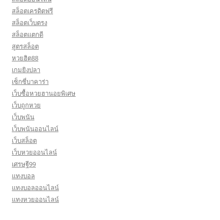
สล็อตเครดิตฟรี
สล็อตเว็บตรง
สล็อตแตกดี
สูตรสล็อต
หวยฮิต88
เกมยิงปลา
เซ็กซี่บาคาร่า
เว็บซื้อหวยฮานอยพิเศษ
เว็บถูกหวย
เว็บพนัน
เว็บพนันออนไลน์
เว็บสล็อต
เว็บหวยออนไลน์
เศรษฐี99
แทงบอล
แทงบอลออนไลน์
แทงหวยออนไลน์