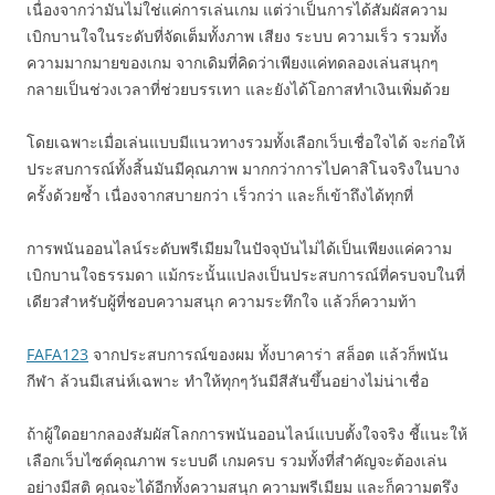
เนื่องจากว่ามันไม่ใช่แค่การเล่นเกม แต่ว่าเป็นการได้สัมผัสความ
เบิกบานใจในระดับที่จัดเต็มทั้งภาพ เสียง ระบบ ความเร็ว รวมทั้ง
ความมากมายของเกม จากเดิมที่คิดว่าเพียงแค่ทดลองเล่นสนุกๆ
กลายเป็นช่วงเวลาที่ช่วยบรรเทา และยังได้โอกาสทำเงินเพิ่มด้วย
โดยเฉพาะเมื่อเล่นแบบมีแนวทางรวมทั้งเลือกเว็บเชื่อใจได้ จะก่อให้
ประสบการณ์ทั้งสิ้นมันมีคุณภาพ มากกว่าการไปคาสิโนจริงในบาง
ครั้งด้วยซ้ำ เนื่องจากสบายกว่า เร็วกว่า และก็เข้าถึงได้ทุกที่
การพนันออนไลน์ระดับพรีเมียมในปัจจุบันไม่ได้เป็นเพียงแค่ความ
เบิกบานใจธรรมดา แม้กระนั้นแปลงเป็นประสบการณ์ที่ครบจบในที่
เดียวสำหรับผู้ที่ชอบความสนุก ความระทึกใจ แล้วก็ความท้า
FAFA123
จากประสบการณ์ของผม ทั้งบาคาร่า สล็อต แล้วก็พนัน
กีฬา ล้วนมีเสน่ห์เฉพาะ ทำให้ทุกๆวันมีสีสันขึ้นอย่างไม่น่าเชื่อ
ถ้าผู้ใดอยากลองสัมผัสโลกการพนันออนไลน์แบบตั้งใจจริง ชี้แนะให้
เลือกเว็บไซต์คุณภาพ ระบบดี เกมครบ รวมทั้งที่สำคัญจะต้องเล่น
อย่างมีสติ คุณจะได้อีกทั้งความสนุก ความพรีเมียม และก็ความตรึง