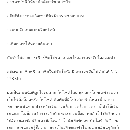
• ราคาน้ำดี ให้ค่าน้ำคุ้มกว่าเว็บทั่วไป
• มีสถิติประกอบกิจการพินิจพิจารณาก่อนแทง
• ระบบอัปเดตแบบเรียลไทม์
• เลือกแทงได้หลายต้นแบบ
มันทำให้จากการเชียร์ทีมโปรด แปลงเป็นความระทึกใจสองเท่า
สมัครสมาชิกฟรี สมาชิกใหม่รับโบนัสพิเศษ เครดิตไม่จำกัด! Fafa
123 slot
ผมเป็นคนหนึ่งที่ถูกใจทดสอบเว็บไซต์ใหม่อยู่บ่อยๆโดยเฉพาะพวก
เว็บไซต์สล็อตหรือเว็บไซต์เดิมพันที่มีโปรสมาชิกใหม่ เนื่องจาก
หลายหนมันช่วยประหยัดเงิน รวมทั้งบางครั้งบางคราวก็ทำให้เริ่ม
เล่นแบบไม่ต้องควักกระเป๋าตัวเองเลย จนถึงมาพบกับโปรที่เรียกว่า
“สมัครสมาชิกฟรี สมาชิกใหม่รับโบนัสพิเศษ เครดิตไม่จำกัด” บอก
เลยว่าตอนแรกรู้สึกว่าอาจจะเป็นเพียงแค่คำโฆษณาเสมือนๆกับเว็บ