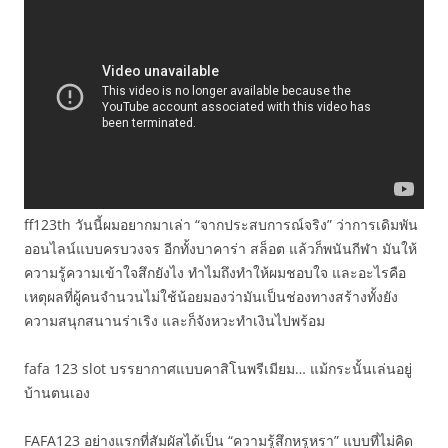
ff123th วันนี้ผมอยากมาเล่า “จากประสบการณ์จริง” ว่าการเดิมพัน
ออนไลน์แบบครบวงจร อีกทั้งบาคาร่า สล็อต แล้วก็พนันกีฬา มันให้
ความรู้ความเข้าใจสึกยังไง ทำไมถึงทำให้ผมชอบใจ และอะไรคือ
เหตุผลที่ผู้คนจำนวนไม่ใช้น้อยมองว่ามันเป็นช่องทางสร้างทั้งยัง
ความสนุกสนานร่าเริง และก็จังหวะทำเงินไปพร้อม
fafa 123 slot บรรยากาศแบบคาสิโนพรีเมียม… แม้กระนั้นเล่นอยู่
บ้านตนเอง
FAFA123 อย่างแรกที่สัมผัสได้เป็น “ความรู้สึกหรูหรา” แบบที่ไม่คิด