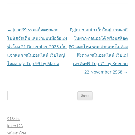
เมนู
←
Juad69 รวมสล็อตทุกค่าย
Pgjoker auto เว็บใหญ่ รวมคาสิ
นำทาง
โบนัสจัดเต็ม เล่นง่ายบนมือถือ 24
โนฝาก-ถอนออโต้ พร้อมสล็อต
เรื่อง
ชั่วโมง 21 December 2025 เว็บ
PG แตกโหด ชนะง่ายแบบไม่ต้อง
แจกหนัก พนันออนไลน์ เว็บใหญ่
พึ่งดวง พนันออนไลน์ เว็บแม่
ใหม่ล่าสุด Top 99 by Marta
เครดิตฟรี Top 71 by Keenan
22 November 2568
→
ค้นหา
สำหรับ:
918kiss
joker123
หนังชนโรง