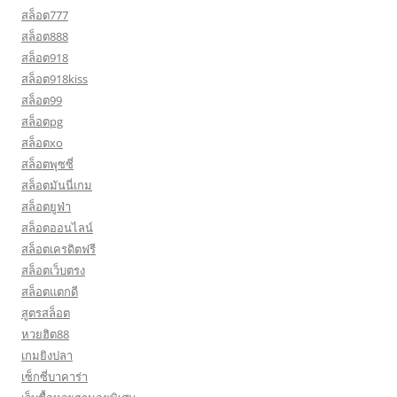
สล็อต777
สล็อต888
สล็อต918
สล็อต918kiss
สล็อต99
สล็อตpg
สล็อตxo
สล็อตพุซซี่
สล็อตมันนี่เกม
สล็อตยูฟ่า
สล็อตออนไลน์
สล็อตเครดิตฟรี
สล็อตเว็บตรง
สล็อตแตกดี
สูตรสล็อต
หวยฮิต88
เกมยิงปลา
เซ็กซี่บาคาร่า