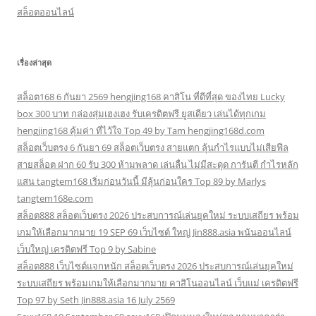
สล็อตออนไลน์
เรื่องล่าสุด
สล็อต168 6 กันยา 2569 hengjing168 คาสิโน ที่ดีที่สุด ของไทย Lucky
box 300 บาท กล่องสุ่มเฮงเฮง รับเครดิตฟรี ยูสเดียว เล่นได้ทุกเกม
hengjing168 คุ้มค่า ที่ไว้ใจ Top 49 by Tam hengjing168d.com
สล็อตเว็บตรง 6 กันยา 69 สล็อตเว็บตรง สายแตก ลุ้นกำไรแบบไม่เสียฟีล
สายสล็อต ฝาก 60 รับ 300 ห้ามพลาด เล่นลื่น ไม่มีสะดุด การันตี กำไรหลัก
แสน tangtem168 เริ่มก่อนวันนี้ มีลุ้นก่อนใคร Top 89 by Marlys
tangtem168e.com
สล็อต888 สล็อตเว็บตรง 2026 ประสบการณ์เล่นยุคใหม่ ระบบเสถียร พร้อม
เกมให้เลือกมากมาย 19 SEP 69 เว็บไซต์ ใหญ่ Jin888.asia พนันออนไลน์
เว็บใหญ่ เครดิตฟรี Top 9 by Sabine
สล็อต888 เว็บไซต์แจกหนัก สล็อตเว็บตรง 2026 ประสบการณ์เล่นยุคใหม่
ระบบเสถียร พร้อมเกมให้เลือกมากมาย คาสิโนออนไลน์ เว็บแม่ เครดิตฟรี
Top 97 by Seth Jin888.asia 16 July 2569