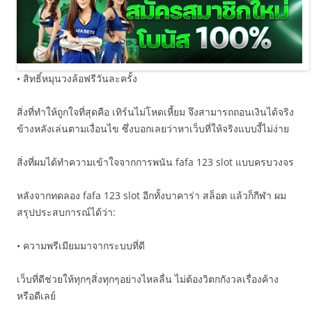
• สิทธิ์หมุนวงล้อฟรีวันละครั้ง
สิ่งที่ทำให้ถูกใจที่สุดคือ เทิร์นไม่โหดเหี้ยม จึงสามารถถอนเงินได้จริง
ข้างหลังเล่นตามเงื่อนไข ซึ่งบอกเลยว่าหาเว็บที่ให้จริงแบบงี้ไม่ง่าย
สิ่งที่ผมได้ทำความเข้าใจจากการพนัน fafa 123 slot แบบครบวงจร
หลังจากทดลอง fafa 123 slot อีกทั้งบาคาร่า สล็อต แล้วก็กีฬา ผม
สรุปประสบการณ์ได้ว่า:
• ความพรีเมียมมาจากระบบที่ดี
เว็บที่ดีช่วยให้ทุกๆสิ่งทุกๆอย่างไหลลื่น ไม่ต้องวิตกกังวลเรื่องค้าง
หรือดีเลย์