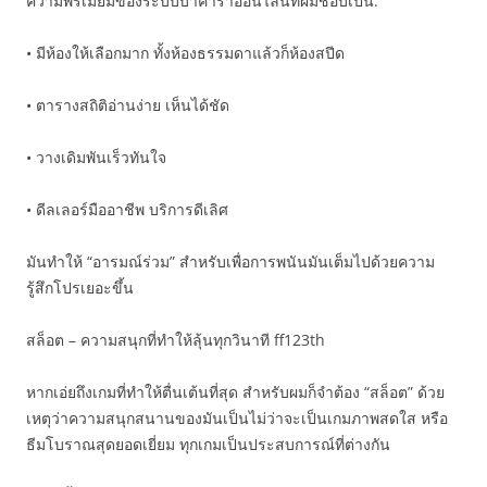
ความพรีเมียมของระบบบาคาร่าออนไลน์ที่ผมชอบเป็น:
• มีห้องให้เลือกมาก ทั้งห้องธรรมดาแล้วก็ห้องสปีด
• ตารางสถิติอ่านง่าย เห็นได้ชัด
• วางเดิมพันเร็วทันใจ
• ดีลเลอร์มืออาชีพ บริการดีเลิศ
มันทำให้ “อารมณ์ร่วม” สำหรับเพื่อการพนันมันเต็มไปด้วยความ
รู้สึกโปรเยอะขึ้น
สล็อต – ความสนุกที่ทำให้ลุ้นทุกวินาที ff123th
หากเอ่ยถึงเกมที่ทำให้ตื่นเต้นที่สุด สำหรับผมก็จำต้อง “สล็อต” ด้วย
เหตุว่าความสนุกสนานของมันเป็นไม่ว่าจะเป็นเกมภาพสดใส หรือ
ธีมโบราณสุดยอดเยี่ยม ทุกเกมเป็นประสบการณ์ที่ต่างกัน