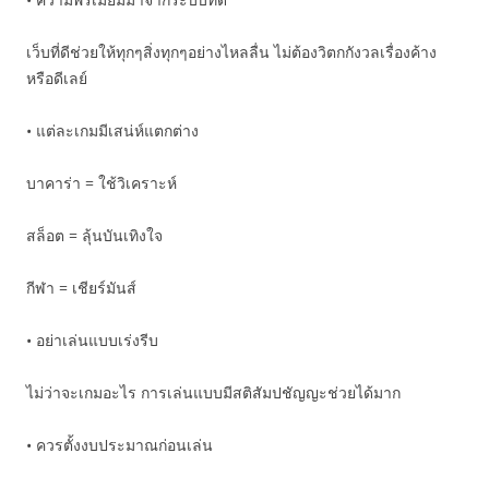
เว็บที่ดีช่วยให้ทุกๆสิ่งทุกๆอย่างไหลลื่น ไม่ต้องวิตกกังวลเรื่องค้าง
หรือดีเลย์
• แต่ละเกมมีเสน่ห์แตกต่าง
บาคาร่า = ใช้วิเคราะห์
สล็อต = ลุ้นบันเทิงใจ
กีฬา = เชียร์มันส์
• อย่าเล่นแบบเร่งรีบ
ไม่ว่าจะเกมอะไร การเล่นแบบมีสติสัมปชัญญะช่วยได้มาก
• ควรตั้งงบประมาณก่อนเล่น