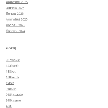
พฤษภาคม 2025
เมษายน 2025
มีนาคม 2025
กุมภาพันธ์ 2025
มกราคม 2025
ธันวาคม 2024
หมวดหมู่
037movie
123lionth
188bet
188betth
1xbet
918Kiss
918kissauto
918kissme
ABA