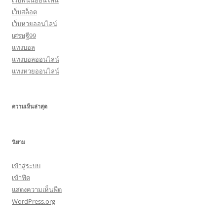
เว็บพนันออนไลน์
เว็บสล็อต
เว็บหวยออนไลน์
เศรษฐี99
แทงบอล
แทงบอลออนไลน์
แทงหวยออนไลน์
ความเห็นล่าสุด
นิยาม
เข้าสู่ระบบ
เข้าฟีด
แสดงความเห็นฟีด
WordPress.org