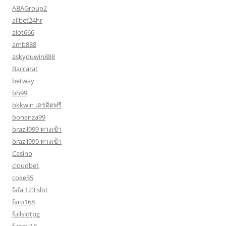
ABAGroup2
allbet24hr
alot666
amb888
askyouwin888
Baccarat
betway
bh99
bkkwin เครดิตฟรี
bonanza99
brazil999 ทางเข้า
brazil999 ทางเข้า
Casino
cloudbet
coke55
fafa 123 slot
faro168
fullslotpg