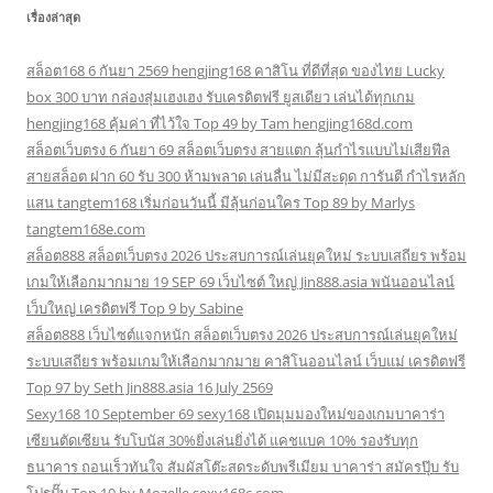
เรื่องล่าสุด
สล็อต168 6 กันยา 2569 hengjing168 คาสิโน ที่ดีที่สุด ของไทย Lucky
box 300 บาท กล่องสุ่มเฮงเฮง รับเครดิตฟรี ยูสเดียว เล่นได้ทุกเกม
hengjing168 คุ้มค่า ที่ไว้ใจ Top 49 by Tam hengjing168d.com
สล็อตเว็บตรง 6 กันยา 69 สล็อตเว็บตรง สายแตก ลุ้นกำไรแบบไม่เสียฟีล
สายสล็อต ฝาก 60 รับ 300 ห้ามพลาด เล่นลื่น ไม่มีสะดุด การันตี กำไรหลัก
แสน tangtem168 เริ่มก่อนวันนี้ มีลุ้นก่อนใคร Top 89 by Marlys
tangtem168e.com
สล็อต888 สล็อตเว็บตรง 2026 ประสบการณ์เล่นยุคใหม่ ระบบเสถียร พร้อม
เกมให้เลือกมากมาย 19 SEP 69 เว็บไซต์ ใหญ่ Jin888.asia พนันออนไลน์
เว็บใหญ่ เครดิตฟรี Top 9 by Sabine
สล็อต888 เว็บไซต์แจกหนัก สล็อตเว็บตรง 2026 ประสบการณ์เล่นยุคใหม่
ระบบเสถียร พร้อมเกมให้เลือกมากมาย คาสิโนออนไลน์ เว็บแม่ เครดิตฟรี
Top 97 by Seth Jin888.asia 16 July 2569
Sexy168 10 September 69 sexy168 เปิดมุมมองใหม่ของเกมบาคาร่า
เซียนตัดเซียน รับโบนัส 30%ยิ่งเล่นยิ่งได้ แคชแบค 10% รองรับทุก
ธนาคาร ถอนเร็วทันใจ สัมผัสโต๊ะสดระดับพรีเมียม บาคาร่า สมัครปุ๊บ รับ