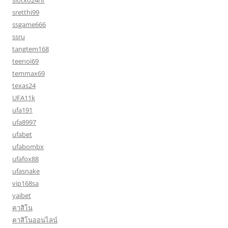
slotxo24hr
sretthi99
ssgame666
ssru
tangtem168
teenoi69
temmax69
texas24
UFA11k
ufa191
ufa8997
ufabet
ufabombx
ufafox88
ufasnake
vip168sa
yaibet
คาสิโน
คาสิโนออนไลน์