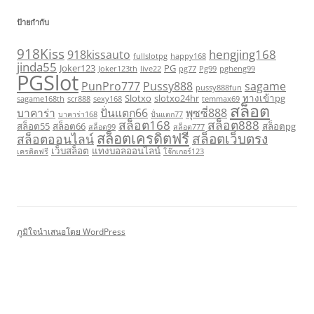
ป้ายกำกับ
918Kiss
hengjing168
918kissauto
fullslotpg
happy168
jinda55
Joker123
PG
Joker123th
live22
pg77
Pg99
pgheng99
PGSlot
PunPro777
Pussy888
sagame
pussy888fun
Slotxo
slotxo24hr
ทางเข้าpg
sagame168th
scr888
sexy168
temmax69
สล็อต
บาคาร่า
ปั่นแตก66
พุซซี่888
บาคาร่า168
ปั่นแตก77
สล็อต168
สล็อต888
สล็อต55
สล็อต66
สล็อตpg
สล็อต99
สล็อต777
สล็อตเครดิตฟรี
สล็อตเว็บตรง
สล็อตออนไลน์
เว็บสล็อต
แทงบอลออนไลน์
เครดิตฟรี
โจ๊กเกอร์123
ภูมิใจนำเสนอโดย WordPress