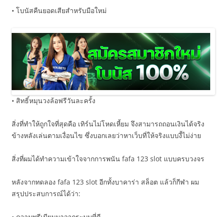
• โบนัสคืนยอดเสียสำหรับมือใหม่
• สิทธิ์หมุนวงล้อฟรีวันละครั้ง
สิ่งที่ทำให้ถูกใจที่สุดคือ เทิร์นไม่โหดเหี้ยม จึงสามารถถอนเงินได้จริง
ข้างหลังเล่นตามเงื่อนไข ซึ่งบอกเลยว่าหาเว็บที่ให้จริงแบบงี้ไม่ง่าย
สิ่งที่ผมได้ทำความเข้าใจจากการพนัน fafa 123 slot แบบครบวงจร
หลังจากทดลอง fafa 123 slot อีกทั้งบาคาร่า สล็อต แล้วก็กีฬา ผม
สรุปประสบการณ์ได้ว่า:
• ความพรีเมียมมาจากระบบที่ดี