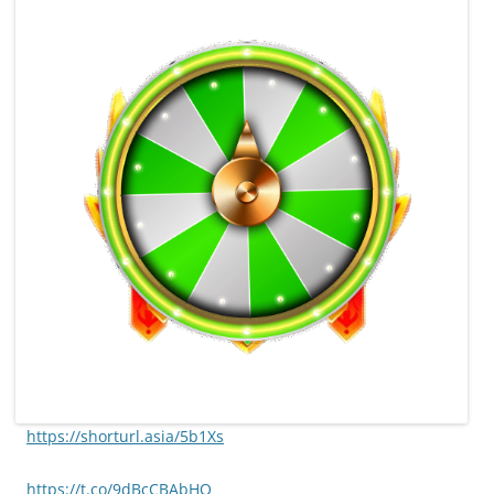
https://shorturl.asia/5b1Xs
https://t.co/9dBcCBAbHQ