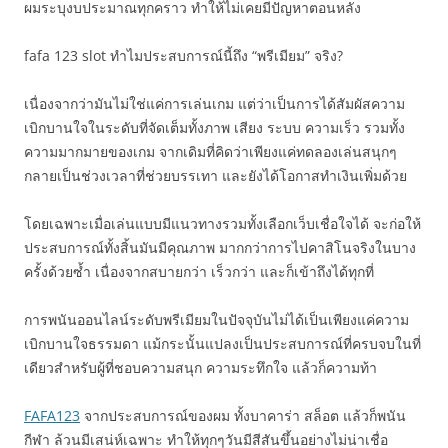
ผมระบุงบประมาณทุกคราว ทำให้ไม่เคยมีปัญหาตอนหลัง
fafa 123 slot ทำไมประสบการณ์นี้ถึง “พรีเมียม” จริง?
เนื่องจากว่ามันไม่ใช่แค่การเล่นเกม แต่ว่าเป็นการได้สัมผัสความ
เบิกบานใจในระดับที่จัดเต็มทั้งภาพ เสียง ระบบ ความเร็ว รวมทั้ง
ความมากมายของเกม จากเดิมที่คิดว่าเพียงแค่ทดลองเล่นสนุกๆ
กลายเป็นช่วงเวลาที่ช่วยบรรเทา และยังได้โอกาสทำเงินเพิ่มด้วย
โดยเฉพาะเมื่อเล่นแบบมีแนวทางรวมทั้งเลือกเว็บเชื่อใจได้ จะก่อให้
ประสบการณ์ทั้งสิ้นมันมีคุณภาพ มากกว่าการไปคาสิโนจริงในบาง
ครั้งด้วยซ้ำ เนื่องจากสบายกว่า เร็วกว่า และก็เข้าถึงได้ทุกที่
การพนันออนไลน์ระดับพรีเมียมในปัจจุบันไม่ได้เป็นเพียงแค่ความ
เบิกบานใจธรรมดา แม้กระนั้นแปลงเป็นประสบการณ์ที่ครบจบในที่
เดียวสำหรับผู้ที่ชอบความสนุก ความระทึกใจ แล้วก็ความท้า
FAFA123
จากประสบการณ์ของผม ทั้งบาคาร่า สล็อต แล้วก็พนัน
กีฬา ล้วนมีเสน่ห์เฉพาะ ทำให้ทุกๆวันมีสีสันขึ้นอย่างไม่น่าเชื่อ