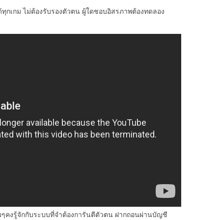
ได้ทุกเกม ไม่ต้องรับรองตัวตน ผู้ใดชอบอิสรภาพต้องทดลอง
ๆคงรู้จักกับระบบที่จำต้องการันตีตัวตน ฝากถอนผ่านบัญชี