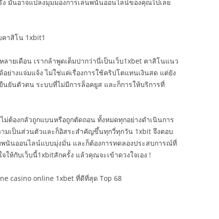
ึ่งครั้ง มันอาจแปลงมุมมองการเล่นพนันออนไลน์ของคุณไปเลย
็บคาสิโน 1xbit1
ลายเดือน เรากล้าพูดเต็มปากว่านี่เป็นเว็บ1xbet คาสิโนแนว
อย่างแจ่มแจ้ง ไม่ใช่แค่เรื่องการใช้คริปโตแทนเงินสด แต่ยัง
ืนยันตัวตน ระบบที่ไม่มีการล็อคยูส และก็การให้บริการที่
ไม่ต้องกลัวถูกแบนหรือถูกตัดถอน ทั้งหมดทุกอย่างดำเนินการ
ความเป็นส่วนตัวและก็อิสระสำคัญขึ้นทุกวี่ทุกวัน 1xbit จึงตอบ
บพนันออนไลน์แบบมุ่งมั่น และก็ต้องการทดลองประสบการณ์ที่
ห้กับเว็บนี้1xbitสักครั้ง แล้วคุณจะเข้าดวงใจเอง !
e casino online 1xbet ที่ดีที่สุด Top 68