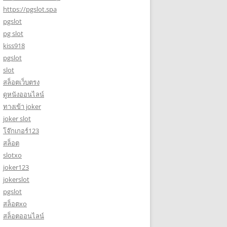
https://pgslot.spa
pgslot
pg slot
kiss918
pgslot
slot
สล็อตเว็บตรง
ดูหนังออนไลน์
ทางเข้า joker
joker slot
โจ๊กเกอร์123
สล็อต
slotxo
joker123
jokerslot
pgslot
สล็อตxo
สล็อตออนไลน์