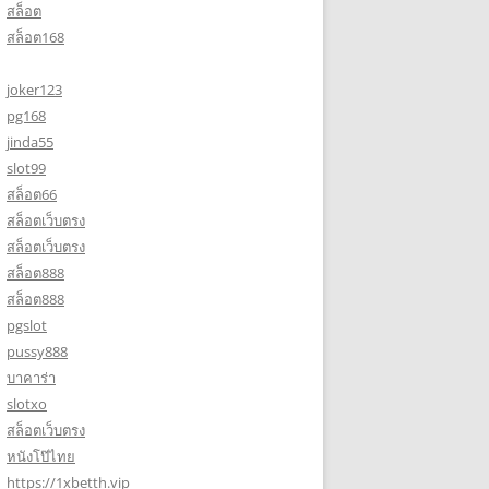
สล็อต
สล็อต168
joker123
pg168
jinda55
slot99
สล็อต66
สล็อตเว็บตรง
สล็อตเว็บตรง
สล็อต888
สล็อต888
pgslot
pussy888
บาคาร่า
slotxo
สล็อตเว็บตรง
หนังโป๊ไทย
https://1xbetth.vip