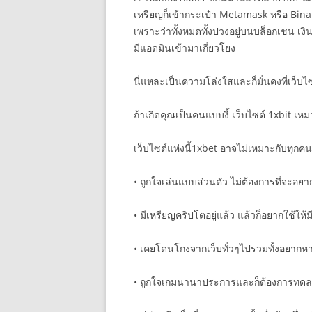
เหรียญก็เข้ากระเป๋า Metamask หรือ Bina
เพราะว่าทั้งหมดทั้งปวงอยู่บนบล็อกเชน เ
มีแอดมินเข้ามาเกี่ยวโยง
นี่แหละเป็นความโล่งใสและก็มั่นคงที่เว็บไซ
ถ้าเกิดคุณเป็นคนแบบงี้ เว็บไซต์ 1xbit เหม
เว็บไซต์แห่งนี้1xbet อาจไม่เหมาะกับทุกคน แ
• ถูกใจเล่นแบบส่วนตัว ไม่ต้องการที่จะอย
• มีเหรียญคริปโตอยู่แล้ว แล้วก็อยากใช้ให้
• เคยโดนโกงจากเว็บทั่วๆไปรวมทั้งอยากห
• ถูกใจเกมนานาประการและก็ต้องการทดล