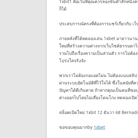
1xbit1 คือเว็บที่คุณควรลองขั้นต่ำสักหน
ก็ได้
ประสบการณ์ตรงที่ต้องการแชร์เกี่ยวกับ เว
ภายหลังที่ได้ทดลองเล่น 1xbet มายาวนานห
ใหม่ที่สร้างความต่างจากเว็บไซต์ธรรมดาได้
รวมไปถึงเรื่องความเป็นส่วนตัว การไม่ต้องย
โปร่งใสจริงจัง
พวกเราไม่ต้องรอแอดไม่น ไม่ต้องแนบสลิป 
ผ่านระบบอัตโนมัติที่ไว้ใจได้ ซึ่งในสมัยที่
ปัญหาได้ดีเกินคาด ถ้าหากคุณเป็นคนที่ชอ
ต่างออกไปโดยไม่เสี่ยงโดนโกง ทดลองเปิดใจใ
สล็อตเปิดใหม่ 1xbit 12 ธันวา 68 Bernadin
ขอขอบคุณมากby
1xbet