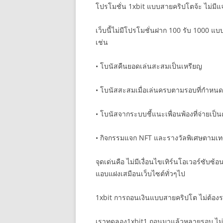
โปรโมชั่น 1xbit แบบสายคริปโตจ้ะ ไม่มีแจ
เว็บนี้ไม่มีโปรโมชั่นฝาก 100 รับ 1000 แบ
เช่น
• โบนัสคืนยอดเล่นสะสมเป็นเหรียญ
• โบนัสสะสมเมื่อเล่นครบตามรอบที่กำหนด
• โบนัสจากระบบชี้แนะเพื่อนพ้องที่จ่ายเป
• กิจกรรมแจก NFT และรางวัลพิเศษตามเ
จุดเด่นคือ ไม่มีเงื่อนไขเทิร์นโอเวอร์ซับซ้
แอบแฝงเสมือนเว็บไซต์ทั่วๆไป
1xbit การถอนเงินแบบสายคริปโต ไม่ต้องร
เราทดลอง1xbit1 ถอนมาแล้วหลายรอบ ไม่ว