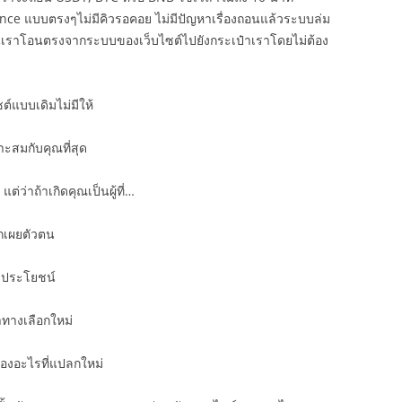
nce แบบตรงๆไม่มีคิวรอคอย ไม่มีปัญหาเรื่องถอนแล้วระบบล่ม
งินเราโอนตรงจากระบบของเว็บไซต์ไปยังกระเป๋าเราโดยไม่ต้อง
ต์แบบเดิมไม่มีให้
าะสมกับคุณที่สุด
ต่ว่าถ้าเกิดคุณเป็นผู้ที่…
ากเผยตัวตน
มีประโยชน์
าทางเลือกใหม่
องอะไรที่แปลกใหม่