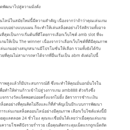
พัฒนาไปสู่ความมั่งคั่ง
น์ในสมัยใหม่นี้มีความสำคัญ เนื่องจากว่าถ้าว่าคุณเล่นเกม
แบบอย่างแบบแผน ก็จะทำให้เล่นสล็อตอย่างไร้สติรวมทั้งอาจ
ที่สุดเป็นการเริ่มต้นที่ดีโดยการเลือกเว็บไซต์ amb slot ที่จะ
มให้เป็น The winner เนื่องจากว่าเลือกเว็บไซต์ที่ดีมีคุณภาพ
การเล่นเกมอย่างสนุกสนานมีโปรโมชั่นให้เลือก รวมทั้งยังได้รับ
ที่คุณไม่สามารถหาได้จากที่อื่นเริ่มเป็น abm ดังต่อไปนี้
ภาพสูงแล้วก็มีประสบการณ์ดี ซึ่งจะทำให้คุณมั่นอกมั่นใจใน
ื่อทำให้ท่านก้าวเข้าไปสู่วงการเกม amb888 ตัวจริงซึ่ง
มีการแจกรางวัลแจ็คพอตบ่อยครั้งแจกไม่ยั้ง อัตราการชำระเงิน
็อตอย่างที่คุณคิดไม่ถึงและก็ที่สำคัญเป็นมีระบบการพัฒนา
เล่นเกมสล็อตออนไลน์อย่างมีคุณภาพ เลือกเว็บไซต์แห่งนี้มี
อยดูแลตลอด 24 ชั่วโมง คุณจะเชื่อมั่นได้เลยว่าเมื่อคุณเล่นเกม
ั้นความโชคดีปังรวยร่ำรวย เมื่อคุณติดกระดุมเม็ดแรกถูกเม็ดถัด