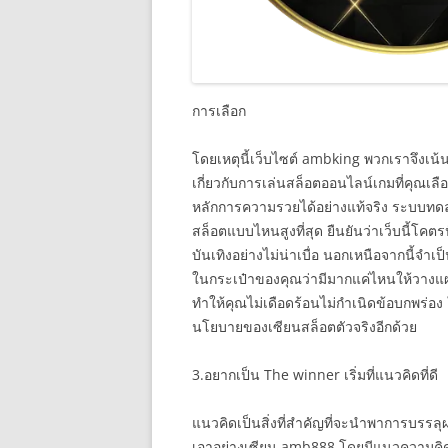
การเลือก
โดยเหตุนี้เว็บไซต์ ambking พวกเราจึงเน
เกี่ยวกับการเล่นสล็อตออนไลน์เกมที่คุณ
หลักการความรวยได้อย่างแท้จริง ระบบทดลอง
สล็อตแบบไหนสูงที่สุด ยืนยันว่าเว็บนี้โค
บันเทิงอย่างไม่น่าเบื่อ นอกเหนือจากนี้จำ
ในกระเป๋าของคุณว่ามีมากแค่ไหนให้วางแผนจ
ทำให้คุณไม่เดือดร้อนไม่กำเนิดข้อบกพร่อ
นโยบายของเซียนสล็อตตัวจริงอีกด้วย
3.อยากเป็น The winner เริ่มที่แนวคิดที่ดี
แนวคิดเป็นสิ่งที่สำคัญที่จะนำพาการบรรลุผล
เอาอย่างเซียน amb888 โดยมีแนวความคิดด