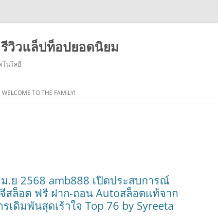
รีวิวแล็ปท็อปยอดนิยม
คโนโลยี
ข้าม
ไป
WELCOME TO THE FAMILY!
ยัง
เนื้อหา
ม.ย 2568 amb888 เปิดประสบการณ์
ีจีสล็อต ฟรี ฝาก-ถอน Autoสล็อตแท้จาก
รเดิมพันสุดเร้าใจ Top 76 by Syreeta