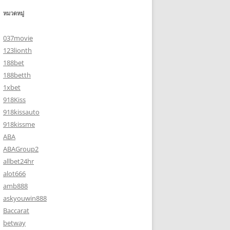
หมวดหมู่
037movie
123lionth
188bet
188betth
1xbet
918Kiss
918kissauto
918kissme
ABA
ABAGroup2
allbet24hr
alot666
amb888
askyouwin888
Baccarat
betway