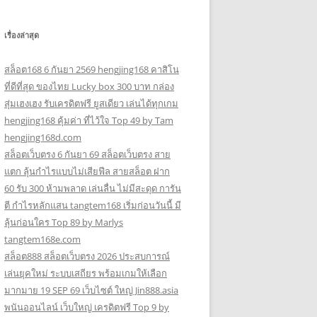
เรื่องล่าสุด
สล็อต168 6 กันยา 2569 hengjing168 คาสิโน
ที่ดีที่สุด ของไทย Lucky box 300 บาท กล่อง
สุ่มเฮงเฮง รับเครดิตฟรี ยูสเดียว เล่นได้ทุกเกม
hengjing168 คุ้มค่า ที่ไว้ใจ Top 49 by Tam
hengjing168d.com
สล็อตเว็บตรง 6 กันยา 69 สล็อตเว็บตรง สาย
แตก ลุ้นกำไรแบบไม่เสียฟีล สายสล็อต ฝาก
60 รับ 300 ห้ามพลาด เล่นลื่น ไม่มีสะดุด การัน
ตี กำไรหลักแสน tangtem168 เริ่มก่อนวันนี้ มี
ลุ้นก่อนใคร Top 89 by Marlys
tangtem168e.com
สล็อต888 สล็อตเว็บตรง 2026 ประสบการณ์
เล่นยุคใหม่ ระบบเสถียร พร้อมเกมให้เลือก
มากมาย 19 SEP 69 เว็บไซต์ ใหญ่ Jin888.asia
พนันออนไลน์ เว็บใหญ่ เครดิตฟรี Top 9 by