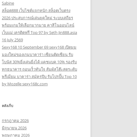
Sabine
สล็อต888 เว็บไซต์แจกหนัก สล็อตเว็บตรง
2026 ประสบการณ์เล่นยุคใหม่ ระบบเสถียร
พร้อมเกมให้เลือกมากมาย คาสิโนออนไลน์
เว็บแม่ เครดิตฟรี Top 97 by Seth Jin888.asia
16 July 2569
Sexy168 10 September 69 sexy168 เปิดมุม
มองใหม่ของเกมบาคาร่า เซียนตัดเซียน รับ
โบนัส 30%ยิ่งเล่นยิ่งได้ แคชแบค 10% รองรับ
ทุกธนาคาร ถอนเร็วทันใจ สัมผัสโต๊ะสดระดับ
พรีเมียม บาคาร่า สมัครปุ๊บ รับโปรปั๊บ Top 10
by Mozelle sexy168c.com
คลังเก็บ
กรกฎาคม 2026
มิถุนายน 2026
พฤษภาคม 2026