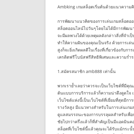
Ambking เกมสล็อตเริ่มต้นด้วยแนวความคิด
การพัฒนาแนวคิดของการเล่นเกมสล็อตออนไล
สล็อตออนไลน์ไปวันๆโดยไม่ได้มีการพัฒนา
จะมีผลพวงได้ด้วยเหตุผลดังกล่าวสิ่งที่จำเป็น
ทำให้ความฝันของคุณเป็นจริง ด้วยการเล่นเก
สูงก็จะยิ่งเกิดผลดีในเรื่องที่เกี่ยวข้องกับ
เครดิตฟรีโบนัสฟรีสิทธิพิเศษและความร่ำรวย
1.สมัครสมาชิก amb888 เท่านั้น
พวกเราย้ำเลยว่าควรจะเป็นเว็บไซต์ที่มีคุณ
ต้นแบบการบริการแล้วก็ความน่าดึงดูดใจ เพ
เว็บไซต์แห่งนี้เป็นเว็บไซต์ที่เยี่ยมที่สุด
รางวัลสูง มีแนวทางสำหรับในการเล่นเกมสล
ดูแลสมรรถนะของการบรรลุผลสำหรับเพื่อการ
ชัยไปกว่าครึ่งแล้วก็ที่สำคัญเป็นมีแอดมินค
สล็อตที่เว็บไซต์นี้แล้วคุณจะได้รับแม้กระน