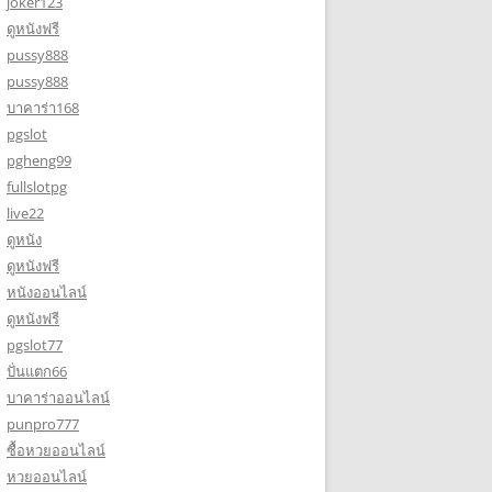
joker123
ดูหนังฟรี
pussy888
pussy888
บาคาร่า168
pgslot
pgheng99
fullslotpg
live22
ดูหนัง
ดูหนังฟรี
หนังออนไลน์
ดูหนังฟรี
pgslot77
ปั่นแตก66
บาคาร่าออนไลน์
punpro777
ซื้อหวยออนไลน์
หวยออนไลน์