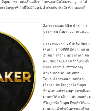
อง มีคุณภาพรวมทั้งเป็นสล็อตเว็บตรงแค่นั้นไม่ผ่าน agent ไม่
บเต็มๆมาที่เว็บนี้ไม่มีผิดหวังค้ำประกันประสิทธิภาพและก็
2.การวางแผนที่ดีจะนำพาการ
บรรลุผลมาให้คุณอย่างแน่นอน
การวางเป้าหมายสำหรับเพื่อการ
เล่นเกม amb888 มีความหมาย
อันดับ 1 เพราะเหตุว่าถ้าคุณคิด
แผนผิดชีวิตแปลง แล้วก็บางทีก็
อาจจะเจอกับอุปสรรคต่างๆ
สำหรับการเล่นเกม amb888
โดยจะต้องวางแผนเกมที่คุณ
เลือกจำเป็นต้องถูกจริตกับคุณ
ที่สุด เล่นแล้วชอบสุขสบายถึงจะ
เล่นต่อได้ แต่ถ้าว่าเล่นเกมสล็อต
ที่ไม่ถูกจริตกับคุณ ก็จะทำให้คุณ
เล่นเกมแล้วกำเนิดความเครียด