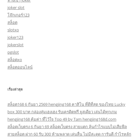
ทางเข้า joker
joker slot
โจ๊กเกอร์123
สล็อต
slotxo
joker123
jokerslot
pgslot
สล็อตxo
สล็อตออนไลน์
เรื่องล่าสุด
สล็อต168 6 กันยา 2569 hengjing168 คาสิโน ที่ดีที่สุด ของไทย Lucky
box 300 บาท กล่องสุ่มเฮงเฮง รับเครดิตฟรี ยูสเดียว เล่นได้ทุกเกม
hengjing168 คุ้มค่า ที่ไว้ใจ Top 49 by Tam hengjing168d.com
สล็อตเว็บตรง 6 กันยา 69 สล็อตเว็บตรง สายแตก ลุ้นกำไรแบบไม่เสียฟีล
สายสล็อต ฝาก 60 รับ 300 ห้ามพลาด เล่นลื่น ไม่มีสะดุด การันตี กำไรหลัก