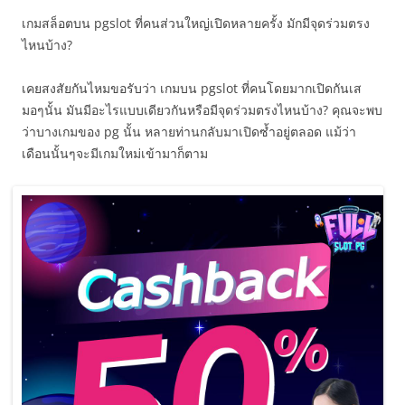
เกมสล็อตบน pgslot ที่คนส่วนใหญ่เปิดหลายครั้ง มักมีจุดร่วมตรง
ไหนบ้าง?
เคยสงสัยกันไหมขอรับว่า เกมบน pgslot ที่คนโดยมากเปิดกันเส
มอๆนั้น มันมีอะไรแบบเดียวกันหรือมีจุดร่วมตรงไหนบ้าง? คุณจะพบ
ว่าบางเกมของ pg นั้น หลายท่านกลับมาเปิดซ้ำอยู่ตลอด แม้ว่า
เดือนนั้นๆจะมีเกมใหม่เข้ามาก็ตาม