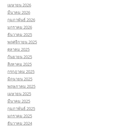
เมษายน 2026
มีนาคม 2026
กุมภาพันธ์ 2026
มกราคม 2026
ธันวาคม 2025
พฤศจิกายน 2025
ตุลาคม 2025
กันยายน 2025
สิงหาคม 2025
กรกฎาคม 2025
มิถุนายน 2025
พฤษภาคม 2025
เมษายน 2025
มีนาคม 2025
กุมภาพันธ์ 2025
มกราคม 2025
ธันวาคม 2024