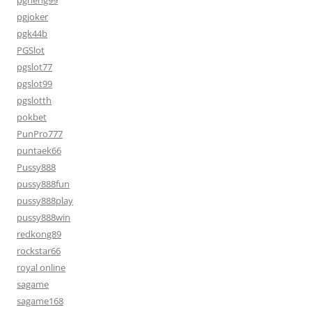
pgheng99
pgjoker
pgk44b
PGSlot
pgslot77
pgslot99
pgslotth
pokbet
PunPro777
puntaek66
Pussy888
pussy888fun
pussy888play
pussy888win
redkong89
rockstar66
royal online
sagame
sagame168