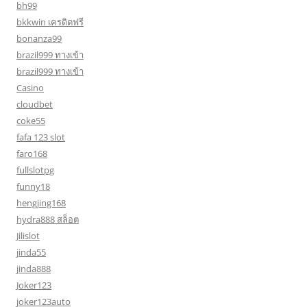
bh99
bkkwin เครดิตฟรี
bonanza99
brazil999 ทางเข้า
brazil999 ทางเข้า
Casino
cloudbet
coke55
fafa 123 slot
faro168
fullslotpg
funny18
hengjing168
hydra888 สล็อต
Jilislot
jinda55
jinda888
Joker123
joker123auto