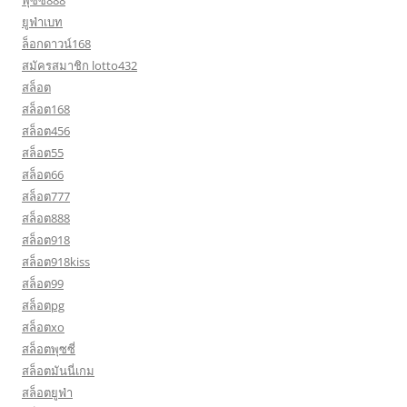
พุซซี่888
ยูฟ่าเบท
ล็อกดาวน์168
สมัครสมาชิก lotto432
สล็อต
สล็อต168
สล็อต456
สล็อต55
สล็อต66
สล็อต777
สล็อต888
สล็อต918
สล็อต918kiss
สล็อต99
สล็อตpg
สล็อตxo
สล็อตพุซซี่
สล็อตมันนี่เกม
สล็อตยูฟ่า