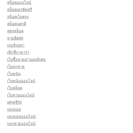
สล็อตออนไลน์
สล็อตเครดิตฟรี
สล็อตเว็บตรง
สล็อตแตกดี
สูตรสล็อต
หวยฮิต88
เกมยิงปลา
เซ็กซี่บาคาร่า
เว็บซื้อหวยฮานอยพิเศษ
เว็บถูกหวย
เว็บพนัน
เว็บพนันออนไลน์
เว็บสล็อต
เว็บหวยออนไลน์
เศรษฐี99
แทงบอล
แทงบอลออนไลน์
แทงหวยออนไลน์