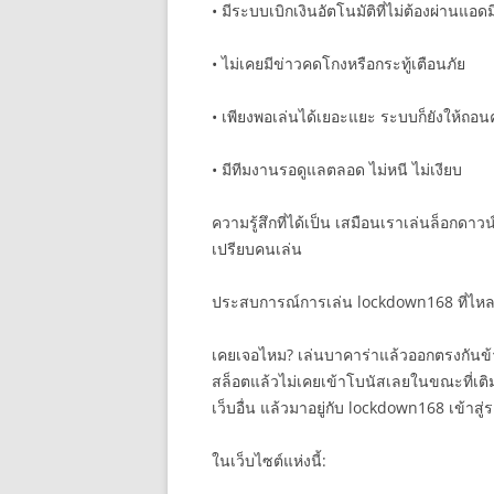
• มีระบบเบิกเงินอัตโนมัติที่ไม่ต้องผ่านแอด
• ไม่เคยมีข่าวคดโกงหรือกระทู้เตือนภัย
• เพียงพอเล่นได้เยอะแยะ ระบบก็ยังให้ถอนครบ
• มีทีมงานรอดูแลตลอด ไม่หนี ไม่เงียบ
ความรู้สึกที่ได้เป็น เสมือนเราเล่นล็อกดาวน
เปรียบคนเล่น
ประสบการณ์การเล่น lockdown168 ที่ไหลลื่
เคยเจอไหม? เล่นบาคาร่าแล้วออกตรงกันข้าม
สล็อตแล้วไม่เคยเข้าโบนัสเลยในขณะที่เติม
เว็บอื่น แล้วมาอยู่กับ lockdown168 เข้าสู
ในเว็บไซต์แห่งนี้: