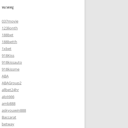
หมวดหมู่
037movie
123lionth
188bet
188betth
1xbet
918Kiss
918kissauto
918kissme
ABA
ABAGroup2
allbet24hr
alot666
amb888
askyouwin888
Baccarat
betway