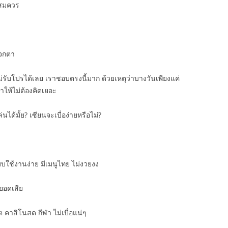
อสมควร
่จกตา
กไม่รับโปรได้เลย เราชอบตรงนี้มาก ด้วยเหตุว่าบางวันเพียงแค่
ให้ไม่ต้องคิดเยอะ
ด้มั้ย? เซียนจะเบื่อง่ายหรือไม่?
บบใช้งานง่าย มีเมนูไทย ไม่งวยงง
ยอดเสีย
ต คาสิโนสด กีฬา ไม่เบื่อแน่ๆ