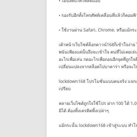
• ไม่บังคับให้โหลดแอป
• รองรับอีกทั้งโทรศัพท์เคลื่อนที่แล้วก็คอมพิ
• ใช้งานผ่าน Safari, Chrome, หรือแม้กระ
เค้าหน้าเว็บไซต์ล็อกดาวน์168ก็เข้าใจง่าย 
พนันเพียงแค่นั้นถึงจะเข้าใจ คนที่ไม่เคยเล
อะไรเพื่อเล่น กดอะไรเพื่อถอนอีกจุดที่ถู
เปลี่ยนแปลงจากสล็อตไปบาคาร่า หรือจะไปด
lockdown168 โปรโมชั่นแบบคนจริง แจกแบบเ
เปรียบ
หลายเว็บไซต์ถูกใจใช้โปร ฝาก 100 ได้ 1,0
มิได้ ต้องทิ้งเครดิตทิ้งเปล่าๆ
แม้กระนั้น lockdown168 เข้าสู่ระบบ ทำโป