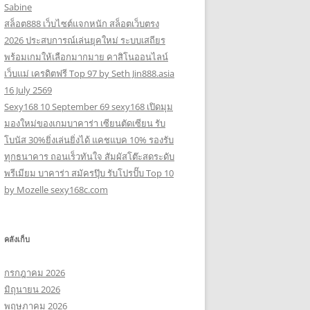
Sabine
สล็อต888 เว็บไซต์แจกหนัก สล็อตเว็บตรง
2026 ประสบการณ์เล่นยุคใหม่ ระบบเสถียร
พร้อมเกมให้เลือกมากมาย คาสิโนออนไลน์
เว็บแม่ เครดิตฟรี Top 97 by Seth Jin888.asia
16 July 2569
Sexy168 10 September 69 sexy168 เปิดมุม
มองใหม่ของเกมบาคาร่า เซียนตัดเซียน รับ
โบนัส 30%ยิ่งเล่นยิ่งได้ แคชแบค 10% รองรับ
ทุกธนาคาร ถอนเร็วทันใจ สัมผัสโต๊ะสดระดับ
พรีเมียม บาคาร่า สมัครปุ๊บ รับโปรปั๊บ Top 10
by Mozelle sexy168c.com
คลังเก็บ
กรกฎาคม 2026
มิถุนายน 2026
พฤษภาคม 2026