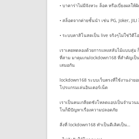
• บาคาร่าไม่มีจังหวะ ล็อค หรือเบี่ยงผลให
• สล็อตจากค่ายชั้นนำ เช่น PG, Joker, JILI
• ระบบคาสิโนสดเป็น live จริงๆไม่ใช่วิดี
เราเคยทดลองด้วยการแทงสลับไม้แบบสุ่ม ก็พ
ที่สาม มาคุมเกมlockdown168 ที่สำคัญเป็นเ
เสมอกัน
lockdown168 ระบบเว็บตรงที่ใช้งานง่ายอย่าง
โปรแกรมเล่นอินเตอร์เน็ต
เราเป็นคนเกลียดชังโหลดแอปเป็นจำนวนมากเน
โนก็มีปัญหาเรื่องความปลอดภัย
สิ่งที่ lockdown168 ทำเป็นดีเลิศเป็น…