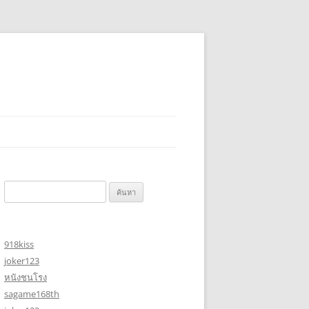
ค้นหา
สำหรับ:
918kiss
joker123
หนังชนโรง
sagame168th